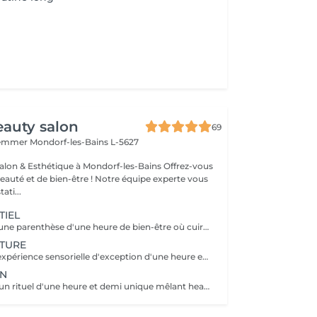
auty salon
69
Hemmer
Mondorf-les-Bains L-5627
& Esthétique à Mondorf-les-Bains Offrez-vous
uté et de bien-être ! Notre équipe experte vous
ati...
TIEL
Venez profiter d'une parenthèse d'une heure de bien-être où cuir chevelu et cheveux sont sublimés grâce à des soins personnalisés. Laissez-vous guider dans une première immersion douce et profondément relaxante.
ATURE
Venez vivre une expérience sensorielle d'exception d'une heure et demi, où chaque geste vous enveloppe dans un lâcher-prise absolu. Laissez-vous porter par un rituel profond, alliant détente, raffinement et évasion.
ON
Venez profitez d'un rituel d'une heure et demi unique mêlant head spa et soin du visage pour une harmonie parfaite entre éclat et relaxation. Laissez-vous transporter dans une expérience enveloppante, où le corps et l'esprit se relâchent pleinement.