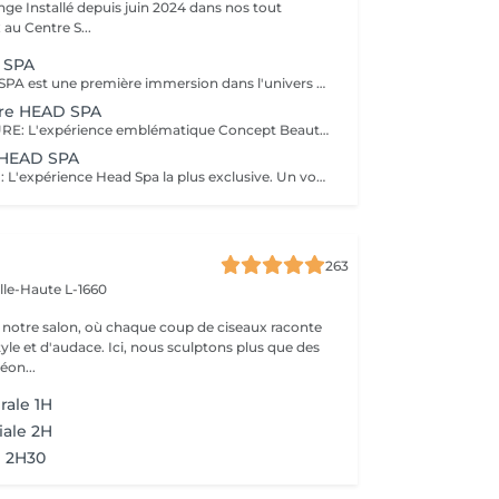
e Installé depuis juin 2024 dans nos tout
au Centre S...
 SPA
EVASION HEAD SPA est une première immersion dans l'univers du Head Spa. Ce rituel découverte vous invite à relâcher les tensions accumulées grâce à un massage du cuir chevelu associé à une expérience sensorielle autour de l'eau et à un soin adapté. Idéal pour découvrir les bienfaits du Head Spa et s'offrir un véritable moment de détente. Coiffage ou brushing inclus. DECOUVREZ NOTRE UNIVERS HEAD SPA, une expérience unique alliant relaxation profonde, soin du cuir chevelu et beauté du cheveu. Inspirés des rituels de bien-être japonais, nos soins Head Spa sont conçus pour procurer un véritable moment de déconnexion tout en prenant soin de vos cheveux et de votre cuir chevelu. Chaque rituel associe des techniques de massage relaxantes, un travail autour de l'eau, des soins professionnels adaptés et se termine par un coiffage ou un brushing afin que vous repartiez détendue et sublimée. Accordez-vous une parenthèse hors du temps et choisissez le rituel qui correspond à vos envies.
ure HEAD SPA
RITUEL SIGNATURE: L'expérience emblématique Concept Beauté. Un rituel complet alliant bien-être, soin du cuir chevelu, beauté du cheveu et coiffage personnalisé. DECOUVREZ NOTRE UNIVERS HEAD SPA, une expérience unique alliant relaxation profonde, soin du cuir chevelu et beauté du cheveu. Inspirés des rituels de bien-être japonais, nos soins Head Spa sont conçus pour procurer un véritable moment de déconnexion tout en prenant soin de vos cheveux et de votre cuir chevelu. Chaque rituel associe des techniques de massage relaxantes, un travail autour de l'eau, des soins professionnels adaptés et se termine par un coiffage ou un brushing afin que vous repartiez détendue et sublimée. Accordez-vous une parenthèse hors du temps et choisissez le rituel qui correspond à vos envies.
u HEAD SPA
RITUEL ABSOLU : L'expérience Head Spa la plus exclusive. Un voyage sensoriel profond associant relaxation intense, soins experts et mise en beauté complète des cheveux. DECOUVREZ NOTRE UNIVERS HEAD SPA, une expérience unique alliant relaxation profonde, soin du cuir chevelu et beauté du cheveu. Inspirés des rituels de bien-être japonais, nos soins Head Spa sont conçus pour procurer un véritable moment de déconnexion tout en prenant soin de vos cheveux et de votre cuir chevelu. Chaque rituel associe des techniques de massage relaxantes, un travail autour de l'eau, des soins professionnels adaptés et se termine par un coiffage ou un brushing afin que vous repartiez détendue et sublimée. Accordez-vous une parenthèse hors du temps et choisissez le rituel qui correspond à vos envies.
263
ille-Haute L-1660
notre salon, où chaque coup de ciseaux raconte
tyle et d'audace. Ici, nous sculptons plus que des
éon...
rale 1H
iale 2H
l 2H30