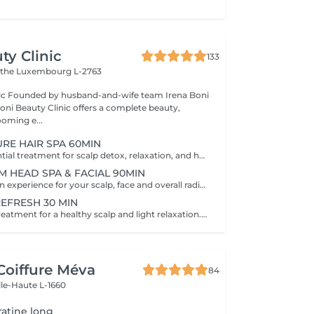
ty Clinic
133
ithe
Luxembourg L-2763
na Boni
Boni Beauty Clinic offers a complete beauty,
ooming e...
URE HAIR SPA 60MIN
The perfect essential treatment for scalp detox, relaxation, and hair vitality. Scalp Analysis (Becon Pro Camera) Microbubble Scalp Cleansing Rootonix Scalp Treatment Aromatherapy Ritual Scalp Massage Blow Dry Optional Add-Ons Available Enhance your Head Spa experience with our optional add-on treatments: Scalp Ampoule Booster €15 Neck & Shoulder Massage (15 min) €20 Steam Therapy €15 Hair Styling Straight or Wavy Finish €20 Hand Massage (15 min) €20 These add-on services can be combined with any Head Spa treatment for an even more personalized and relaxing experience.
M HEAD SPA & FACIAL 90MIN
A full rejuvenation experience for your scalp, face and overall radiance. Scalp Analysis (Becon Pro Camera) Microbubble Scalp Cleansing Rootonix Scalp & Hair Treatment Steam & Mist Infusion Scalp Massage Customized Facial Blow Dry INCLUDES FACIAL
REFRESH 30 MIN
A quick refresh treatment for a healthy scalp and light relaxation. -Scalp Analysis (Becon Pro Camera) -Microbubble Scalp Cleansing -Scalp Massage -Blow Dry
Coiffure Méva
84
lle-Haute L-1660
ratine long