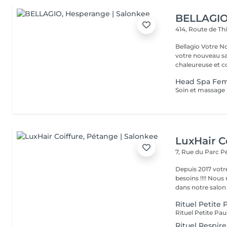
BELLAGI
414, Route de Th
Bellagio Votre Nouvel Écrin
votre nouveau s
chaleureuse et con
Head Spa F
LuxHair C
7, Rue du Parc
P
Depuis 2017 votr
besoins !!!! Nous mettons tout en oeuvre pour que votre passage
dans notre salon r
Rituel Petite 
Rituel Respire