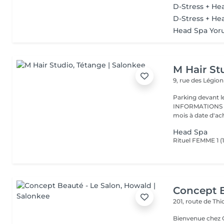
D-Stress + He
D-Stress + He
Head Spa Yoru 
M Hair St
9, rue des Légio
Parking devant le
INFORMATIONS CHEQUES CADE
mois à date d'acha
Head Spa
Concept B
201, route de Thi
Bienvenue chez Concept Beauté L'