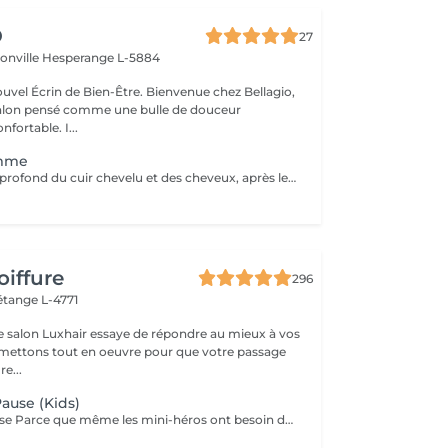
O
27
ionville
Hesperange L-5884
 de Bien-Être. Bienvenue chez Bellagio,
alon pensé comme une bulle de douceur
fortable. I...
emme
Soin et massage profond du cuir chevelu et des cheveux, après le soins un brushing ou séchage naturelle .
oiffure
296
étange L-4771
e salon Luxhair essaye de répondre au mieux à vos
e...
Pause (Kids)
Rituel Petite Pause Parce que même les mini-héros ont besoin de souffler ! Un moment tout doux pour que les enfants apprennent à se poser, se détendre et dire bye-bye au stress (même petit !). Avec un massage câlin du cuir chevelu, des papouilles légères et un soin tout frais pour des cheveux qui sentent bon la liberté. Un soin rigolo et relax, parfait pour que les petits se sentent comme des champions du chill ! Bienfaits : détente garantie, cuir chevelu tout propre, et surtout, plein de sourires ! Durée : 45 min Séchage naturel offert en fin de soin.