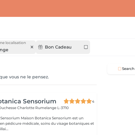
ne localisation
Bon Cadeau
ange
Search
 que vous ne le pensez.
otanica Sensorium
4
-Duchesse Charlotte
Rumelange L-3710
otanica Sensorium est un
é en pédicure médicale, soins du visage botaniques et
lai...