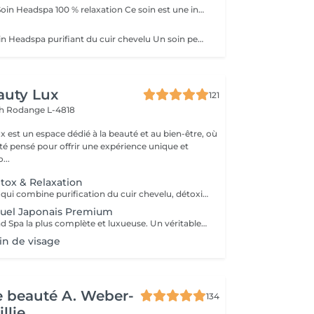
Rituel "Respire" Soin Headspa 100 % relaxation Ce soin est une invitation à lâcher prise. À travers un massage crânien lent, fluide et profond, les tensions accumulées s'évanouissent, les pensées s'apaisent, le corps se relâche. La gestuelle est inspirée des techniques japonaises de relaxation, pour favoriser la circulation et éveiller une sensation de calme intérieur immédiat. Bienfaits : apaisement du système nerveux, relâchement musculaire, sensation de légèreté mentale. 1h15 brushing ou séchage naturel offert en fin de soin.
Rituel "Reset" Soin Headspa purifiant du cuir chevelu Un soin pensé comme un redémarrage. Grâce à une gestuelle précise et des produits détoxifiants, ce rituel libère le cuir chevelu des toxines, impuretés et excès de sébum. Il relance la microcirculation, apporte une vraie sensation de fraîcheur et rééquilibre le terrain capillaire. Idéal pour retrouver un cuir chevelu sain et réactiver la vitalité naturelle des cheveux. Bienfaits : nettoyage profond, sensation de légèreté, meilleure oxygénation, base saine pour la repousse. 1h30 Diagnostic personnalisé + brushing ou séchage naturel inclus.
auty Lux
121
ch
Rodange L-4818
 est un espace dédié à la beauté et au bien-être, où
été pensé pour offrir une expérience unique et
isée. No...
tox & Relaxation
Un soin complet qui combine purification du cuir chevelu, détoxification et massage relaxant. Inspiré des techniques japonaises, il élimine les impuretés, oxygène la peau et favorise la croissance des cheveux. Le visage se détend, l'esprit s'apaise et le cuir chevelu respire à nouveau.
tuel Japonais Premium
L'expérience Head Spa la plus complète et luxueuse. Un véritable rituel japonais qui associe aromathérapie, massages profonds. Un moment d'équilibre, d'énergie et de renaissance pour le corps et l'esprit.
in de visage
de beauté A. Weber-
134
llie