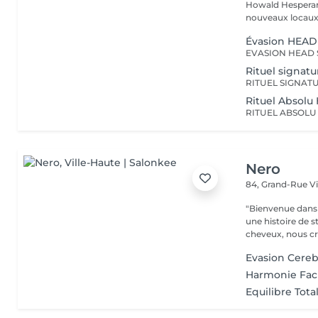
Howald Hesperang
nouveaux locaux 
Évasion HEAD
Rituel signat
Rituel Absol
Nero
84, Grand-Rue
V
"Bienvenue dans 
une histoire de s
cheveux, nous cr
Evasion Cereb
Harmonie Fac
Equilibre Tota