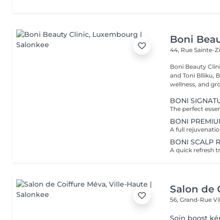
Boni Beau
44, Rue Sainte-Z
Boni Beauty Clinic Founded by husband-and-wife team Ire
and Toni Blliku, 
wellness, and gr
BONI SIGNAT
BONI PREMIU
BONI SCALP 
Salon de 
56, Grand-Rue
Vi
Soin boost ké