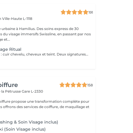
191
en
Ville-Haute L-1118
 urbaine à Hamilius. Des soins express de 30
s du visage immersifs Swissline, en passant par nos
e et...
age Ritual
Le rituel complet : cuir chevelu, cheveux et teint. Deux signatures suisse-italienne, une cabine privée. Deux heures de bien-être complet, qui réunissent nos deux rituels signatures dans la même cabine privée. La séance s'ouvre par le rituel headspa complet de 90 minutes diagnostic personnalisé du cuir chevelu, protocole en quatre étapes avec Hylis, la marque professionnelle italienne créée à Trévise puis se prolonge par un soin du visage sur mesure avec Swissline, la maison de skincare suisse fondée en 1989, célébrée dans le monde entier pour ses formules à base de collagène dédiées à la longévité de la peau, en exclusivité chez Inizio au Luxembourg. Deux traditions scientifiques, deux collaborations exclusives, un seul moment continu de restauration. La séance se conclut par un brushing soigné. Notre expérience bien-être la plus complète, pensée pour celles et ceux qui souhaitent vraiment sortir du rythme du quotidien. Inclus : rituel headspa Hylis complet, soin du visage Swissline personnalisé, brushing.
t
iffure
158
 la Pétrusse
Gare L-2330
oiffure propose une transformation complète pour
s offrons des services de coiffure, de maquillage et
shing & Soin Visage inclus)
ki (Soin Visage inclus)