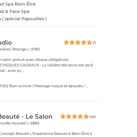
ad Spa Bien-Être
ad & Face Spa
( spécial Papouilles )
udio
21
nnaires
Tétange L-3780
 salon gratuit avec disque obligatoire.
AUX : La validité des bons est de 6
t ; avec pr...
Rituel FEMME 1 (1h30) Bain sonore / Massage nuque et épaules / Massage cuir chevelu (avec outils) / Gommage cuir chevelu / Cascade d'eau / Shampooing / Soin / masque / Bain / vapeur / Séchage Rituel FEMME 2 (2h00) Bain sonore / Points de pression avec pochons (aux herbes aromatiques) / Soin visage (nettoyage, gommage, masque en tissu hydratant, crème de jour) / Massage buste et épaules / Massage visage / masque quartz rose / Massage cuir chevelu (avec outils) / Gommage cuir chevelu / Cascade d'eau / Shampooing / Soin / masque / Bain vapeur aromathérapie / Détente bras, mains / Luminothérapie* / Séchage Rituel HOMME (1h15) Bain sonore / Massage visage, nuque et épaules / Massage cuir chevelu (avec outils) / Gommage cuir chevelu / Cascade d'eau / Shampooing / Bain vapeur aromathérapie / Lotion tonique énergisante / Séchage
eauté - Le Salon
456
onville
Howald L-5885
Expérience Beauté & Bien-Être à