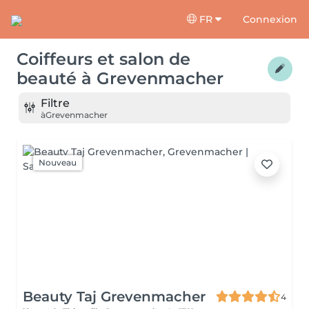
FR
Connexion
Coiffeurs et salon de
beauté
à
Grevenmacher
Filtre
à
Grevenmacher
Nouveau
Beauty Taj Grevenmacher
4