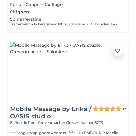
Forfait Coupe + Coiffage
Chignon
Soins Kératine
Traitement à la kératine et lifting capillaire anti-boucles. Le système kératinique régénère les cheveux très abîmés, ils ressentent l'énergie et la sensation d'un nouveau cheveu, brillant et fortement guéri.
Mobile Massage by Erika /
112
OASIS studio
8, Rue de Pont Grevenmacher
Grevenmacher 6773
*** Google Map ignore Address ! *** * LUXEMBOURG: Mobile