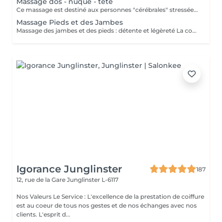
Massage dos - nuque - tête
Ce massage est destiné aux personnes "cérébrales" stressées. Des techniques de préhension spéciales de la mobilisation de la colonne cervicale garantissent un apaisement des pensées. Un remède contre les tensions de stress, les douleurs au cou, les étourdissements, les problèmes de posture, les maux de tête et l'épuisement.
Massage Pieds et des Jambes
Massage des jambes et des pieds : détente et légèreté La combinaison massage des jambes et des pieds procure une détente profonde et libératrice. Les muscles tendus ou fatigués après le sport ou la randonnée sont assouplis, les points de tension relâchés et la circulation sanguine stimulée. Offrez à vos jambes fatiguées ce moment de bien-être réparateur.
Igorance Junglinster
187
12, rue de la Gare
Junglinster L-6117
Nos Valeurs Le Service : L'excellence de la prestation de coiffure
est au coeur de tous nos gestes et de nos échanges avec nos
clients. L'esprit d...