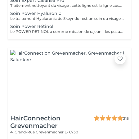
Soin Expert Cleanse Pro
Traitement nettoyant du visage : cette ligne est la ligne cosmétique professionnelle dans le domaine de l'hygiène dermatologique du visage. Expert Cleanse Pro a été formulé avec des produits respectueux de l'environnement et, outre le nettoyage et le soin en profondeur, il est idéal pour la préparation de la peau.
Soin Power Hyaluronic
Le traitement Hyaluronic de Skeyndor est un soin du visage qui utilise l'acide hyaluronique pour hydrater, raffermir et repulper la peau. Il revitalise les peaux sèches, lisse les ridules et améliore la texture de la peau grâce à une hydratation intense et à des ingrédients nourrissants.
Soin Power Rétinol
Le POWER RETINOL a comme mission de rajeunir les peaux viellies par des causes naturelles ou par le soleil (photovieillissement)
HairConnection
215
Grevenmacher
4, Grand-Rue
Grevenmacher L- 6730