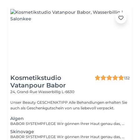
Kosmetikstudio
132
Vatanpour Babor
24, Grand-Rue
Wasserbillig L-6630
Unser Beauty GESCHENKTIPP Alle Behandlungen erhalten Sie
auch als Geschenkgutschein von uns liebevoll verpackt.
Algen
BABOR SYSTEMPFLEGE Wir gönnen Ihrer Haut genau das, was sie braucht und verwöhnen sie mit einer tiefenwirksamen Reinigung und Vorbereitungsmaske, einem hoch-dosierten Fluid, einer stimulierenden Massage sowie einer wirkstoffintensiven Pflegemaske. Und all das natürlich abgestimmt auf Ihr persönliches Hautbedürfnis.
Skinovage
BABOR SYSTEMPFLEGE Wir gönnen Ihrer Haut genau das, was sie braucht und verwöhnen sie mit einer tiefenwirksamen Reinigung und Vorbereitungsmaske, einem hoch-dosierten Fluid, einer stimulierenden Massage sowie einer wirkstoffintensiven Pflegemaske. Und all das natürlich abgestimmt auf Ihr persönliches Hautbedürfnis.