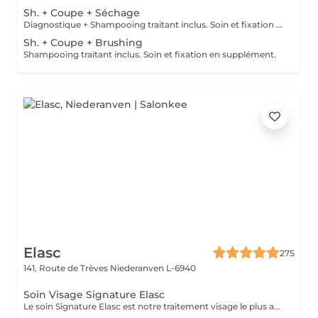
Sh. + Coupe + Séchage
Diagnostique + Shampooing traitant inclus. Soin et fixation en supplément.
Sh. + Coupe + Brushing
Shampooing traitant inclus. Soin et fixation en supplément.
Elasc
275
141, Route de Trèves
Niederanven L-6940
Soin Visage Signature Elasc
Le soin Signature Elasc est notre traitement visage le plus abouti et personnalisé. Conçu spécialement pour vous, par notre équipe, ce rituel est une véritable expérience sensorielle pour vous détendre, raviver l'éclat de votre teint, redessiner les contours de votre visage et revitaliser votre peau en profondeur. Ce soin multi-actions combine des produits cosméceutiques ultra-performants, des gestes experts et l'utilisation de pierres en quartz rose ou de jade verte en fonction de votre peau. Le soin débute par un nettoyage précis de votre peau et par une exfoliation douce aux manuvres stimulantes pour lisser et illuminer le teint. Après un travail technique avec la pierre et la pose d'un masque crème spécifique vient le massage Signature : une combinaison de manuvres liftantes, drainantes, tonifiantes et sculptantes avec une huile de haute qualité. Votre peau est ainsi lumineuse, décongestionnée, hydratée, liftée et raffermie. Ce soin Signature Elasc convient à tous les types de peau : teint terne, peau déshydratée, perte de fermeté, premiers signes de l'âge mais aussi pour toute personne ayant besoin d'une pause bien-être ou recherchant le cocooning et la chaleur caractéristiques à notre institut Elasc.