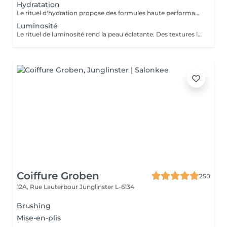
Hydratation
Le rituel d'hydration propose des formules haute performance qui s'attaquent stratégiquement à tous les paramètres de la déshydratation. Ciblés, ils améliorent le manteau hydrolipidique, la teneur en NMF est le ciment intercellulaire.
Luminosité
Le rituel de luminosité rend la peau éclatante. Des textures légères et fraïches affinent le grain de peau pour une peau qui brille de santé et de pureté - une beauté éclatante.
Coiffure Groben
250
12A, Rue Lauterbour
Junglinster L-6134
Brushing
Mise-en-plis