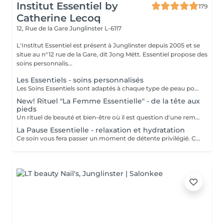
Institut Essentiel by
179
Catherine Lecoq
12, Rue de la Gare
Junglinster L-6117
L'Institut Essentiel est présent à Junglinster depuis 2005 et se
situe au n°12 rue de la Gare, dit Jong Mëtt. Essentiel propose des
soins personnalis...
Les Essentiels - soins personnalisés
Les Soins Essentiels sont adaptés à chaque type de peau pour répondre à vos attentes et besoins. Incluant un diagnostique, un nettoyage et gommage adapté, les soins spécifiques d'hydratation, le modelage et drainage manuel du visage et une pose masque. Suivant les besoins diagnostiqués je vous proposerai un protocole se soin le plus adapté pour que vous obteniez le meilleur résultat. Le soin Global inclut les épilations sourcils et contour bouche. Le but des soins essentiels étant d'apporter un soulagement, un effet et une expérience adaptée pour des résultats durables. Inclure un massage INDIBA® à votre soin essentiel augmente les effets des soins apportés et augmente le résultat (oxygénation, détente musculaire, hydratation, anti-âge, anti inflammatoire, équilibrant) Le point fort du soin: le massage évidemment et le résultat grâce aux soins ciblés. Pour plus de renseignements n'hésitez pas à prendre contact avec nous. Pensez à réserver vos teintures, épilations etc séparément dans "les plus essentiels à réserver", ces prestations ne sont pas incluses dans le prix ni la durée d'un soin essentiel. A bientôt. Catherine
New! Rituel "La Femme Essentielle" - de la tête aux
pieds
Un rituel de beauté et bien-être où il est question d'une remise en beauté de la tête aux pieds. Plus qu'un simple soin, le Rituel La Femme Essentielle est une parenthèse bien-être et beauté. Entre les mains expérimentées de Catherine Lecoq vous vous laisserez porter et surprendre. 2h30-3h lors desquelles vous n'avez rien à faire, ni à penser. Je m'en charge pour vous et je ne laisserai rien au hasard. Résultat: un émerveillement et un changement subtile pour vous embellir. Le rituel comprend un - soin du visage - remise en beauté des mains et pieds - remise en beauté des cils et sourcils - massages relaxants personnalisés -
La Pause Essentielle - relaxation et hydratation
Ce soin vous fera passer un moment de détente privilégié. Ce soin s'adresse à toutes et tous qui souhaite passer un moment agréable et oublier le quotidien. Hydratation, gommage, massage tout en douceur. Convient à tout type de peau (soins adaptés) Le point fort: Le massage sans aucun doute!