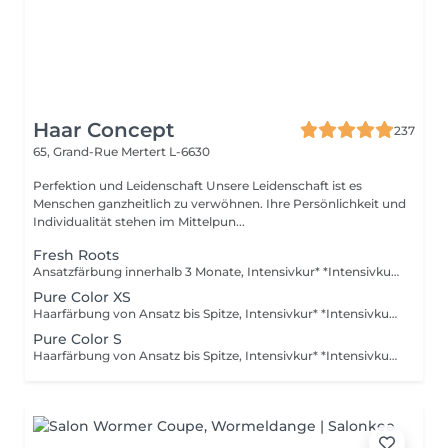
Haar Concept
237
65, Grand-Rue
Mertert L-6630
Perfektion und Leidenschaft Unsere Leidenschaft ist es
Menschen ganzheitlich zu verwöhnen. Ihre Persönlichkeit und
Individualität stehen im Mittelpun...
Fresh Roots
Ansatzfärbung innerhalb 3 Monate, Intensivkur* *Intensivkur: Versorgt das Haar mit hochkonzentrierten Pflegewirkstoffen, die tief in die Haarstruktur eindringen und Schäden gezielt reparieren
Pure Color XS
Haarfärbung von Ansatz bis Spitze, Intensivkur* *Intensivkur: Versorgt das Haar mit hochkonzentrierten Pflegewirkstoffen, die tief in die Haarstruktur eindringen und Schäden gezielt reparieren
Pure Color S
Haarfärbung von Ansatz bis Spitze, Intensivkur* *Intensivkur: Versorgt das Haar mit hochkonzentrierten Pflegewirkstoffen, die tief in die Haarstruktur eindringen und Schäden gezielt reparieren