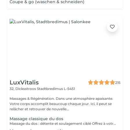
Coupe & go (waschen & schneiden)
LuxVitalis
215
32, Dicksstroos
Stadtbredimus L-5451
Massages & Régénération. Dans une atmosphère apaisante.
Votre corps accomplit beaucoup chaque jour. Ici, il peut se
relâcher et retrouver de nouvelle...
Massage classique du dos
Massage du dos : détente et soulagement ciblé Offrez à votre dos une véritable pause : des gestes de massage relaxants et efficaces détendent, étirent et tonifient les zones sensibles au niveau lombaire, thoracique et cervical ainsi que les muscles pectoraux. Douleurs, tensions musculaires et blocages peuvent être soulagés, tandis que la circulation sanguine est stimulée.