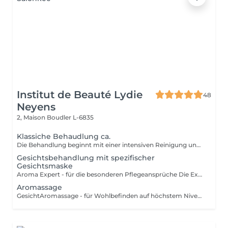
Institut de Beauté Lydie
48
Neyens
2, Maison
Boudler L-6835
Klassiche Behaudlung ca.
Die Behandlung beginnt mit einer intensiven Reinigung und einem Gesichtswasser das Ihre Haut neutralisiert und beruhigt. Make-Up und Umwelteinflüsse werden sanft entfernt. Bei der anschließenden Behandlung werden ausschließlich auf die Bedürfnisse Ihrer Haut abgestimmte Produkte verwendet. Mit einem Peeling werden die oberste Zelllagen der Haut abgetragen und die Poren werden geöffnet. Unreinheiten der Haut werden professionell und sanft entfernt. Nach der Tiefenausreinigung freut sich die Haut auf eine entspannende Massage bei der Sie die Augen schließen dürfen und einfach nur genießen können. Eine wirkstoffreiche Maske rundet alles ab. Mit einer Pflegenden Creme wird die Behandlung abgeschlossen und Sie können entspannt in Ihren weiteren Tag starten. Diese Behandlung ist für alle Hauttypen geeignet.
Gesichtsbehandlung mit spezifischer
Gesichtsmaske
Aroma Expert - für die besonderen Pflegeansprüche Die Expert-Behandlungen sind die exklusivsten Decleor Behandlungen für höchste Pflegeansprüche. Neben den Ihrem Hauttyp entsprechenden Aromessencen und Baumes werden die konzentrierten Spezialmasken, die kurz vor dem Auftragen verrührt werden, in das Behandlungsritual integriert. - Maske Hydra Force für feuchtigkeitsarme Haut - Maske Aroma Lisse für sehr müde Haut - Maske Mate and Pure für Misch- und ölige Haut - Maske Harmonie Douceur Expert für empfindliche Haut Elemente der Aroma Expert Behandlung: Reinigungsritual (Reinigung, Intensivreinigung, mildes Peeling), Tiefenausreinigung und Massage für Gesicht, Hals und Dekolleté,Tagespflege. Diese Behandlung ist für alle Hauttypen geeignet.
Aromassage
GesichtAromassage - für Wohlbefinden auf höchstem Niveau Dies ist eine sanfte Massagebehandlung für alle, die Stressabbau, Beruhigung und Entspannung suchen, für entspannte Gesichtszüge und einen leuchtenden Teint. Genießen Sie die wohltuende Kraft Ätherischer Öle. Elemente der Aromassage Behandlung: Reinigungsritual (Reinigung, Intensivreinigung, mildes Peeling), Massage für Gesicht, Hals und Dekolleté, Maske, Tagespflege. Diese Behandlung ist für alle Hauttypen geeignet.