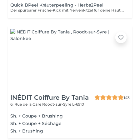
Quick BPeel Kräuterpeeling - Herbs2Peel
Der spürbarer Frische-Kick mit Nervenkitzel für deine Haut - sofort mehr Ausstrahlung. Unsere Quick BPeel Behandlung basiert auf der innovativen herbs2peel Methode, einer Kombination aus natürlichem Kräuterpeeling und intensiver Regeneration. Feinste Kräuterpartikel werden in die Haut einmassiert und erzeugen eine gezielte Mikroirritation. Genau hier beginnt der Effekt: - die Durchblutung wird angeregt - der Stoffwechsel aktiviert - die Haut beginnt sich von innen heraus zu erneuern Gleichzeitig werden abgestorbene Hautzellen sanft gelöst, während wertvolle Wirkstoffe tief in die Haut eingeschleust werden. Das Besondere: Es kommt nicht zu einem klassischen Schälprozess, sondern zu einer sichtbaren Verbesserung ohne Ausfallzeit. Du spürst den typischen Nervenkitzel während der Behandlung - ein Zeichen dafür, dass deine Haut arbeitet und aktiviert wird. Das Ergebnis: - sofort mehr Glow - frischeres Hautbild - sichtbar mehr Ebenmäßigkeit Das Quick BPeel ist die kompakte Express-Version der Behandlung. Der Fokus liegt auf Aktivierung, Glow und sofortigem Effekt, ohne intensive Zusatzmodule. Perfekt für: - schnelle Ergebnisse - Event-Vorbereitung - Einstieg in die Methode Indikationen: - fahle, müde Haut - fehlender Glow - Unreinheiten - unruhiges Hautbild (Hyperpigmentierung) Kontraindikationen: - bekannte Allergien gegen Kräuter/Pflanzenstoffe - akute Hauterkrankungen oder Entzündungen - entzündliche Rosazea - offene Hautstellen / Wunden stark gereizte Haut
INÉDIT Coiffure By Tania
143
6, Rue de la Gare
Roodt-sur-Syre L-6910
Sh. + Coupe + Brushing
Sh. + Coupe + Séchage
Sh. + Brushing