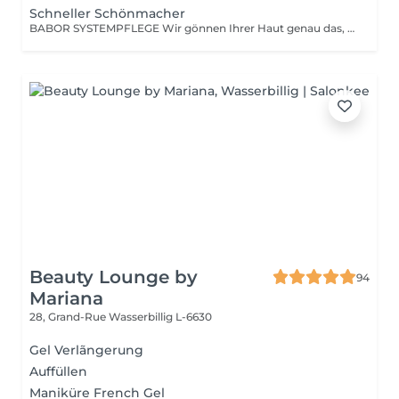
Schneller Schönmacher
BABOR SYSTEMPFLEGE Wir gönnen Ihrer Haut genau das, was sie braucht und verwöhnen sie mit einer tiefenwirksamen Reinigung und Vorbereitungsmaske, einem hoch-dosierten Fluid, einer stimulierenden Massage sowie einer wirkstoffintensiven Pflegemaske. Und all das natürlich abgestimmt auf Ihr persönliches Hautbedürfnis.
Beauty Lounge by
94
Mariana
28, Grand-Rue
Wasserbillig L-6630
Gel Verlãngerung
Auffüllen
Maniküre French Gel