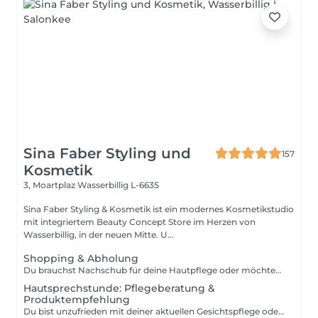
Sina Faber Styling und
157
Kosmetik
3, Moartplaz
Wasserbillig L-6635
Sina Faber Styling & Kosmetik ist ein modernes Kosmetikstudio
mit integriertem Beauty Concept Store im Herzen von
Wasserbillig, in der neuen Mitte. U...
Shopping & Abholung
Du brauchst Nachschub für deine Hautpflege oder möchtest einen Gutschein abholen? Dann ist dieser kurze Termin genau das Richtige für dich. Hier kannst du unkompliziert deine Produkte oder Gutscheine bei uns im Studio abholen ganz ohne Wartezeit und in entspannter Atmosphäre. Wichtig: Bitte beachte, dass es sich hierbei um einen reinen Abhol- oder Shopping-Termin handelt. Eine individuelle Hautanalyse oder Pflegeberatung ist aus Zeitgründen nicht möglich. Wir freuen uns auf dich!
Hautsprechstunde: Pflegeberatung &
Produktempfehlung
Du bist unzufrieden mit deiner aktuellen Gesichtspflege oder möchtest deine Routine an deine Hautbedürfnisse anpassen? Dann ist dieser Termin genau richtig für dich. In einer ca. 30-minütigen Pflegeberatung schauen wir uns gemeinsam an, was deine Haut braucht und welche Produkte aus unserem Clean Beauty Sortiment perfekt zu dir passen. Wir nehmen uns Zeit, hören zu und empfehlen dir eine Pflege, die nicht nur zu deinem Hauttyp passt, sondern dich auch langfristig unterstützt für eine gesunde, strahlende Haut. Die Beratung kostet 50 Euro, wird dir aber bei einem Produktkauf ab 50 Euro vollständig angerechnet. Das heißt: Wenn du dich für passende Produkte entscheidest, ist dieser Termin für dich kostenlos. Die empfohlene Pflege kannst du direkt im Anschluss mitnehmen und direkt in deinen Alltag integrieren.