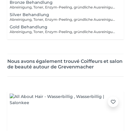
Bronze Behandlung
Abreinigung, Toner, Enzym-Peeling, gründliche Ausreinigung mit Hydrafacial Gerät, manuelle Ausreinigung (nach dem Bedarf), beruhigende Vliesmaske, Abschlusspflege, Sonnenschutzcreme
Silver Behandlung
Abreinigung, Toner, Enzym-Peeling, gründliche Ausreinigung, Massage, Wirkstoffeinschleusen mit Kalt- und Heißhammergerät, Vliesmaske, Abschlusspflege, Sonnenschutzcreme
Gold Behandlung
Abreinigung, Toner, Enzym-Peeling, gründliche Ausreinigung, Massage, Radiofrequenzbehandlung, Vliesmaske, Abschlusspflege, Sonnenschutzcreme
Nous avons également trouvé Coiffeurs et salon
de beauté autour de Grevenmacher