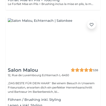
Forfait Mise en Plis + Touching
Le Forfait Mise en Plis + Brushing inclus la mise en plis, la mousse et le shampoing. Le prix pourra varier en fonction de la longueur des cheveux. Pour tout renseignement complémentaire, n'hésitez pas à nous appeler.
Salon Malou
538
12, Rue de Luxembourg
Echternach L-6450
,DAS BESTE FÜR DEIN HAAR'' Bei einem Besuch in Unserem
Friseursalon, erwarten dich ein perfekter Herrenhaarschnitt
und Bartrasur im Barberbereich, bi...
Föhnen / Brushing inkl. Styling
Legen + inkl. Styling