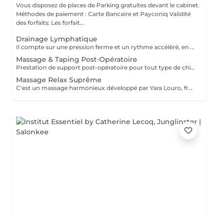
Vous disposez de places de Parking gratuites devant le cabinet.
Méthodes de paiement : Carte Bancaire et Payconiq Validité
des forfaits: Les forfait...
Drainage Lymphatique
Il compte sur une pression ferme et un rythme accéléré, en plus de pompages et des manuvres exclusives qui permettent des résultats immédiats. Cette technique réduit les oedèmes, active la circulation sanguine et potentialise un réseau complexe de vaisseaux où passent les fluides corporels, réduisant ainsi la tant redoutée cellulite. Le résultat est un corps moins gonflé et galbé avec un métabolisme plus accéléré et, donc, une sensation de bien-être.
Massage & Taping Post-Opératoire
Prestation de support post-opératoire pour tout type de chirurgie plastique. La prestation inclut le drainage lymphatique spécifique au post-opératoire immédiatement après la chirurgie, ainsi que l'application de bandes de taping si/quand nécessaire.
Massage Relax Suprême
C'est un massage harmonieux développé par Yara Louro, fruit de ses années d'expérience. Ce massage qui rassure le corps, l'esprit et l'âme, a été particulièrement développé pour fournir une relaxation totale des sens, vous transportant vers un état de bien-être parfait. Vous découvrirez tous ses secrets lors de votre séance.