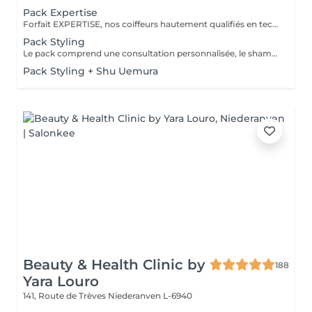
Pack Expertise
Forfait EXPERTISE, nos coiffeurs hautement qualifiés en technique anglo-saxonne, en formation continu et diplômés d’une académie anglaise à Paris. Vous offre une séance d’une heure avec votre coach en suivi beauté. Ce pack inclus : 1 h de prestation Un diagnostique personnalisé Shampoing spécifique Haircare Conditioner spécifique Produit de coiffage Coupe Styling Produit de finition
Pack Styling
Le pack comprend une consultation personnalisée, le shampooing et le conditionneur spécifiques REDKEN , le séchage et les produits de styling REDKEN * Tarifs à titre indicatifs à confirmer après la consultation personnalisée établit auprès de votre coiffeur/stylist/spécialiste * La direction se réserve le droit d’apporter des modifications pour le bon fonctionnement du salon
Pack Styling + Shu Uemura
Beauty & Health Clinic by
188
Yara Louro
141, Route de Trèves
Niederanven L-6940