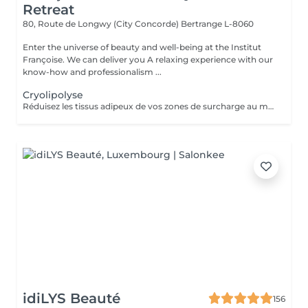
Retreat
80, Route de Longwy (City Concorde)
Bertrange L-8060
Enter the universe of beauty and well-being at the Institut
Françoise. We can deliver you A relaxing experience with our
know-how and professionalism ...
Cryolipolyse
Réduisez les tissus adipeux de vos zones de surcharge au moyen dun système de refroidissement contrôlé. La technique Cooltech réduit définitivement les tissus adipeux pour des résultats visibles après une seule séance. Le traitement est indolore, non invasif, sûr et efficace. Abdomen, poignées damour, intérieur et extérieur des cuisses, bourrelets dans le dos, intérieur et extérieur des genoux, culotte de cheval. Cure de 2 Soins possibles - Prix 845
idiLYS Beauté
156