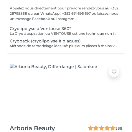
Appelez nous directement pour prendre rendez-vous au +352
28795858 ou par WhatsApp : +352 691 696 697 ou laissez nous
un message Facebook ou Instagram...
Cryolipolyse à Ventouse 360°
La Cryo à aspiration ou VENTOUSE est une technique non invasive visant à se débarrasser d'un bourrelet disgracieux qui ne part pas avec des séances de sport ou un régime draconien. Une accumulation de tissu gras à un endroit de votre corps et qui vous gène.
Cryoback (cryolipolyse à plaques)
Méthode de remodelage localisé: plusieurs pièces à mains vont traiter une zone localisée pour détruire les graisses et raffermir la zone, et renforcer profondément les muscles.
Arboria Beauty
388