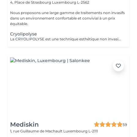
4, Place de Strasbourg
Luxembourg L-2562
Nous proposons une large gamme de traitements non invasifs
dans un environnement confortable et convivial à un prix
équitable.
Cryolipolyse
La CRYOLIPOLYSE est une technique esthétique non invasive qui utilise le froid pour réduire les amas graisseux localisés. La LUMINOTHÉRAPIE du visage consiste à exposer la peau à des lumières LED afin de stimuler le renouvellement cellulaire et améliorer l'éclat du teint.
Mediskin
59
1, rue Guillaume de Machault
Luxembourg L-2111