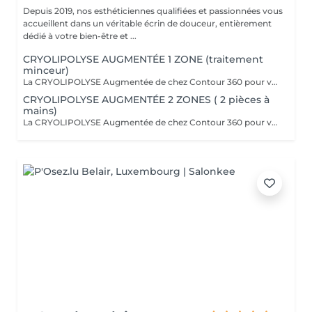
Depuis 2019, nos esthéticiennes qualifiées et passionnées vous
accueillent dans un véritable écrin de douceur, entièrement
dédié à votre bien-être et ...
CRYOLIPOLYSE AUGMENTÉE 1 ZONE (traitement
minceur)
La CRYOLIPOLYSE Augmentée de chez Contour 360 pour venir à bout en une séance de nos bourrelets disgracieux. La Cryolipolyse Augmentée permet la destruction et l'élimination naturelle des cellules graisseuses par l'application d'un froid intense sur l'amas ciblé, avec des résultats visibles et permanent dès la première séance. Que ce soit pour le ventre, les poignées d'amour, les cuisses, la culotte de cheval, le pli du soutien gorge ou les bras, Contour 360 offre des solutions sur-mesure grâce à ses différents applicateurs ergonomiques (small, medium, large, flat, Helios). Chacun est conçu pour cibler efficacement les amas graisseux spécifiques, permettant une personnalisation optimale du traitement. Le soin Contour 360 est une révolution dans le domaine de l'esthétique corporelle. Si vous cherchez à affiner votre silhouette sans recourir à des interventions chirurgicales invasives, ce traitement est idéal !
CRYOLIPOLYSE AUGMENTÉE 2 ZONES ( 2 pièces à
mains)
La CRYOLIPOLYSE Augmentée de chez Contour 360 pour venir à bout en une séance de nos bourrelets disgracieux. La Cryolipolyse Augmentée permet la destruction et l'élimination naturelle des cellules graisseuses par l'application d'un froid intense sur l'amas ciblé, avec des résultats visibles et permanent dès la première séance. Que ce soit pour le ventre, les poignées d'amour, les cuisses, la culotte de cheval, le pli du soutien gorge ou les bras, Contour 360 offre des solutions sur-mesure grâce à ses différents applicateurs ergonomiques (small, medium, large, flat, Helios). Chacun est conçu pour cibler efficacement les amas graisseux spécifiques, permettant une personnalisation optimale du traitement. Le soin Contour 360 est une révolution dans le domaine de l'esthétique corporelle. Si vous cherchez à affiner votre silhouette sans recourir à des interventions chirurgicales invasives, ce traitement est idéal !