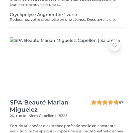
jeunesse retrouvée et une t...
Cryolipolyse Augmentée 1 zone
Redessinez votre silouhette en une séance. Découvre la cryolipolise augmentée, une technologie haute gamme, fariquée en France par ContourParis. Éliminez les amas graisseux grâce à l'efficacité du froid. Il est possible qu'il y ait des contre-indications à la réalisation de ce soin. Si vous n'êtes jamais venu, je vous conseille de réserver au préalable un bilan silhouette ou de téléphoner au cabinet.
SPA Beauté Marian
97
Miguelez
20, rue du Kiem
Capellen L-8328
Fort de 40 années d'existence professionnelle en constante
évolution, notre spa qui compte une équipe de 5 esthéticiennes