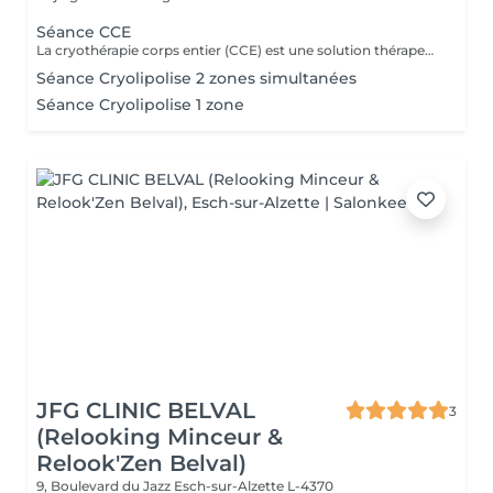
Séance CCE
La cryothérapie corps entier (CCE) est une solution thérapeutique non médicamenteuse par le froid. Elle utilise l'action du froid en produisant un effet antalgique et anti-inflammatoire sur tout le corps dans de nombreux domaines : médical, sportif, bien-être et esthétique.
Séance Cryolipolise 2 zones simultanées
Séance Cryolipolise 1 zone
JFG CLINIC BELVAL
3
(Relooking Minceur &
Relook'Zen Belval)
9, Boulevard du Jazz
Esch-sur-Alzette L-4370