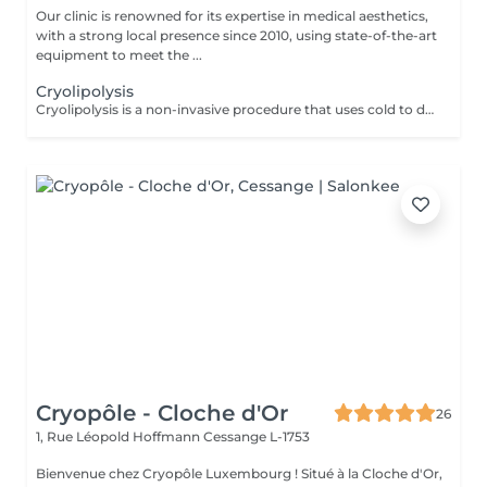
Our clinic is renowned for its expertise in medical aesthetics,
with a strong local presence since 2010, using state-of-the-art
equipment to meet the ...
Cryolipolysis
Cryolipolysis is a non-invasive procedure that uses cold to destroy localized fat cells. During the treatment, an applicator cools the fat cells to very low temperatures, causing them to crystallize and be gradually eliminated by the lymphatic system. Advantages: -Reduction of fat deposits resistant to exercise and diets. -Non-invasive procedure without surgery or anesthesia. Adaptability: -Cryolipolysis is suitable for all skin types. Contraindications: -Not recommended for pregnant women. During the first session, we will establish your goals together and determine the most suitable treatment for your skin. For any questions, contact us or book a free consultation appointment
Cryopôle - Cloche d'Or
26
1, Rue Léopold Hoffmann
Cessange L-1753
Bienvenue chez Cryopôle Luxembourg ! Situé à la Cloche d'Or,