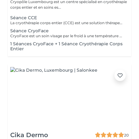
Cryopôle Luxembourg est un centre spécialisé en cryothérapie
corps entier et en soins es...
Séance CCE
La cryothérapie corps entier (CCE) est une solution thérapeutique non médicamenteuse par le froid. Elle utilise l'action du froid en produisant un effet antalgique et anti-inflammatoire sur tout le corps dans de nombreux domaines : médical, sportif, bien-être et esthétique. Cures de 5, 12, 20, 60 et 100 séances disponibles.
Séance CryoFace
CryoFace est un soin visage par le froid à une température de -78°C sèche et confortable. Cette technique douce et naturelle vient stimuler tous les récepteurs de la peau. Cure de 10 séances disponible.
1 Séances CryoFace + 1 Séance Cryothérapie Corps
Entier
Cika Dermo
20