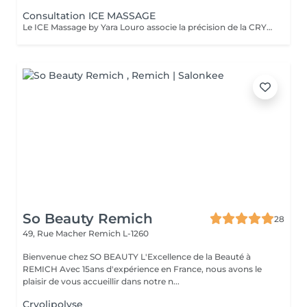
Consultation ICE MASSAGE
Le ICE Massage by Yara Louro associe la précision de la CRYOLIPOLYSE à des techniques de massage expertes pour cibler les amas graisseux localisés, redéfinir harmonieusement les contours de la silhouette et révéler une peau plus lisse, plus tonique et sublimée. Afin d'offrir une expérience parfaitement adaptée à vos objectifs, une consultation initiale est recommandée. Lors de cette rencontre personnalisée, nous : analyserons avec précision les zones concernées élaborerons un protocole sur mesure, pensé selon vos besoins et vos attentes vous présenterons le déroulement de votre parcours ainsi que les résultats attendus établirons une proposition personnalisée pour la continuité de votre accompagnement
So Beauty Remich
28
49, Rue Macher
Remich L-1260
Bienvenue chez SO BEAUTY L'Excellence de la Beauté à
REMICH Avec 15ans d'expérience en France, nous avons le
plaisir de vous accueillir dans notre n...
Cryolipolyse