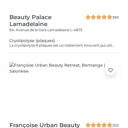
Beauty Palace
389
Lamadelaine
84, Avenue de la Gare
Lamadelaine L-4873
Cryolipolyse (plaques)
La cryolipolyse 8 plaques est un traitement innovant qui utilise des plaques en silicone refroidissantes pour cibler et éliminer définitivement jusqu'à 40 % des cellules graisseuses dans les zones traitées. Grâce à un processus de refroidissement contrôlé, les cellules graisseuses sont cristallisées, puis éliminées naturellement par l'organisme au fil des semaines, offrant des résultats visibles sans chirurgie ni temps de récupération.
Françoise Urban Beauty
250