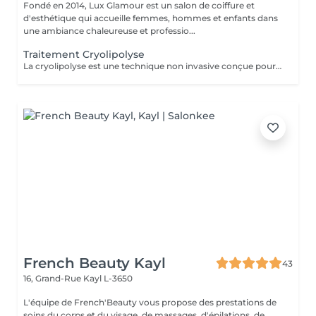
Fondé en 2014, Lux Glamour est un salon de coiffure et
d'esthétique qui accueille femmes, hommes et enfants dans
une ambiance chaleureuse et professio...
Traitement Cryolipolyse
La cryolipolyse est une technique non invasive conçue pour réduire les amas graisseux localisés. Grâce au froid contrôlé, les cellules graisseuses sont cristallisées puis éliminées naturellement par l'organisme, sans chirurgie ni aiguilles. Ce traitement permet de remodeler la silhouette de façon ciblée, avec des résultats progressifs et durables, tout en préservant la peau et les tissus environnants. Idéal pour les zones comme le ventre, les cuisses ou les bras, il offre une alternative sûre et efficace pour affiner la silhouette.
French Beauty Kayl
43
16, Grand-Rue
Kayl L-3650
L'équipe de French'Beauty vous propose des prestations de
soins du corps et du visage, de massages, d'épilations, de