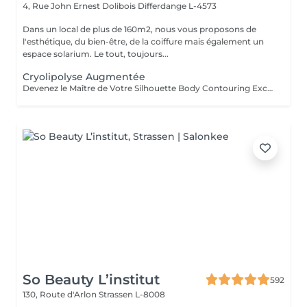
4, Rue John Ernest Dolibois
Differdange L-4573
Dans un local de plus de 160m2, nous vous proposons de
l'esthétique, du bien-être, de la coiffure mais également un
espace solarium. Le tout, toujours...
Cryolipolyse Augmentée
Devenez le Maître de Votre Silhouette Body Contouring Exclusif Vous aspirez à redéfinir votre silhouette, dire adieu à la peau d'orange, et être prête pour votre summer body ? Ressentez-vous le besoin d'être accompagnée par des professionnelles pour retrouver le corps qui vous fait vous sentir au mieux ? Arboria Beauty est là pour concrétiser vos objectifs! Le Body Contouring by CONTOUR PARIS® offre une solution complète, personnalisée et unique grâce à la combinaison de trois technologies de pointe : La Cryolipolyse Augmentée, pour affiner votre silhouette sur mesure. Le Laser Diode Focalisé, pour atténuer la cellulite. Le Palber-Rouler Mécanique, pour raffermir la beau. Laissez-nous vous guider vers une transformation qui révélera votre meilleure version ! Arboria Beauty détient l'exclusivité au Luxembourg pour vous offrir en avant-première le Body Contouring by CONTOUR PARIS®, une expérience minceur unique en son genre dans le domaine de médecine esthétique.
So Beauty L’institut
592
130, Route d'Arlon
Strassen L-8008