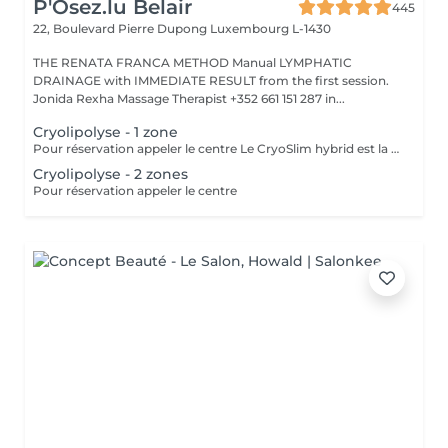
P'Osez.lu Belair
445
22, Boulevard Pierre Dupong
Luxembourg L-1430
THE RENATA FRANCA METHOD Manual LYMPHATIC
DRAINAGE with IMMEDIATE RESULT from the first session.
Jonida Rexha Massage Therapist +352 661 151 287 in...
Cryolipolyse - 1 zone
Pour réservation appeler le centre Le CryoSlim hybrid est la nouvelle génération de Cryolipolyse médicale (traitement des cellules de graisse par le froid). CryoSlim hybrid est le seul appareil d'amincissement à garantir les résultats minceur cliniquement supérieurs à la moyenne et exclusivement avec des températures de traitement saines et sans danger pour l'organisme. Ce traitement concerne les hommes et les femmes qui présentent une ou plusieurs zones localisées souvent résistantes aux efforts de régime et sport : ventre, poignées d'amour, culotte de cheval, intérieur des cuisses, genoux, bras, dos.
Cryolipolyse - 2 zones
Pour réservation appeler le centre