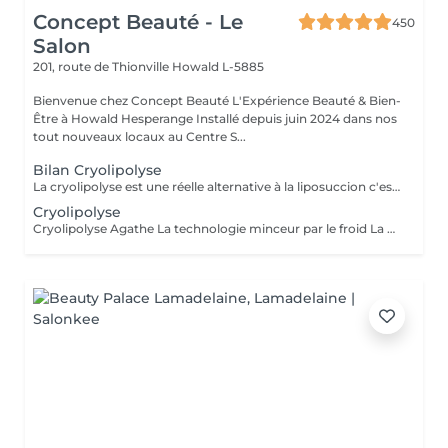
Concept Beauté - Le
450
Salon
201, route de Thionville
Howald L-5885
Bienvenue chez Concept Beauté L'Expérience Beauté & Bien-
Être à Howald Hesperange Installé depuis juin 2024 dans nos
tout nouveaux locaux au Centre S...
Bilan Cryolipolyse
La cryolipolyse est une réelle alternative à la liposuccion c'est une méthode radicale, unique et non invasive qui détruit la graisse par le froid. Cette technique est utilisée pour redessiner votre silhouette et gommer la cellulite. Idéale pour le ventre, les poignées d'amour sur les hanches, les fesses et la culotte de cheval mais aussi l'interieur des cuisses et des bras.
Cryolipolyse
Cryolipolyse Agathe La technologie minceur par le froid La Cryolipolyse est une technique innovante qui utilise le froid contrôlé pour éliminer définitivement les cellules graisseuses (adipocytes) de façon ciblée et naturelle. Grâce à l'appareil Agathe, dernière génération réelle alternative à la liposuccion, nous offrons une méthode efficace et non invasive pour remodeler la silhouette et affiner les zones rebelles dès la première séance. Les zones traitées Nous ciblons les zones où les amas graisseux sont les plus tenaces et difficiles à éliminer avec le sport ou l'alimentation : - Ventre & Bas du ventre : Réduit la graisse abdominale et améliore le galbe du ventre. - Poignées d'amour : Affine la taille et redessine les contours. - Culotte de cheval : Atténue les amas graisseux sur les hanches et les fesses. - Intérieur des cuisses : Permet d'affiner et d'harmoniser la silhouette des jambes. - Bras : Cible le relâchement cutané et sculpte les bras. - Double menton : Redéfinit l'ovale du visage et affine le cou. Quels résultats attendre EN UNE SEULE SÉANCE ? * Réduction visible des amas graisseux grâce à la destruction des cellules adipeuses. * Peau plus lisse et raffermie, grâce à l'effet tenseur du froid sur les tissus. * Perte de centimètres sur la zone traitée (les premiers résultats sont visibles après 3 à 4 semaines, avec un effet optimal en 6 à 8 semaines). * Résultats durables : Les cellules graisseuses éliminées ne reviennent pas si une bonne hygiène de vie est maintenue. Un bilan personnalisé est réalisé avant chaque séance pour définir votre programme minceur et adapter le traitement à vos besoins.