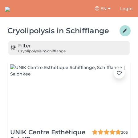
EN
Login
Cryolipolysis
in
Schifflange
Filter
Cryolipolysis
in
Schifflange
UNIK Centre Esthétique
205