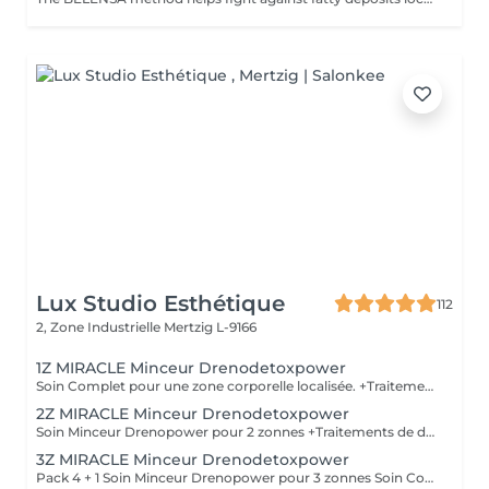
Lux Studio Esthétique
112
2, Zone Industrielle
Mertzig L-9166
1Z MIRACLE Minceur Drenodetoxpower
Soin Complet pour une zone corporelle localisée. +Traitements de drainage des liquides emprisonnés et amélioration de la circulation, +Détruit les cellules graisseuses et/ou la cellulite. +Traitements pour brûler et éliminer les toxines et les graisses, désintoxication. +Réduit le poids et les mensurations. + Raffermissement de la peau et des muscles de la zone traitée. COMPREND 1 ZONE CORPORELLE 5 techniques personalisee
2Z MIRACLE Minceur Drenodetoxpower
Soin Minceur Drenopower pour 2 zonnes +Traitements de drainage des liquides emprisonnés et amélioration de la circulation, +Détruit les cellules graisseuses et/ou la cellulite. +Traitements pour brûler et éliminer les toxines et les graisses, désintoxication. +Réduit le poids, les mensuration et modelage du corps + Raffermissement de la peau et des muscles de la zone traitée. COMPREND 2 ZONE CORPORELLE 5 techniques indication 1 x par semana
3Z MIRACLE Minceur Drenodetoxpower
Pack 4 + 1 Soin Minceur Drenopower pour 3 zonnes Soin Complet pour une zone corporelle localisée. +Traitements de drainage des liquides emprisonnés et amélioration de la circulation, +Détruit les cellules graisseuses et/ou la cellulite. +Traitements pour brûler et éliminer les toxines et les graisses, désintoxication. +Réduit le poids, les mensuration et modelage du corps + Raffermissement de la peau et des muscles de la zone traitée. COMPREND 3 ZONE CORPORELLE 5 techniques indication 1 x par semana