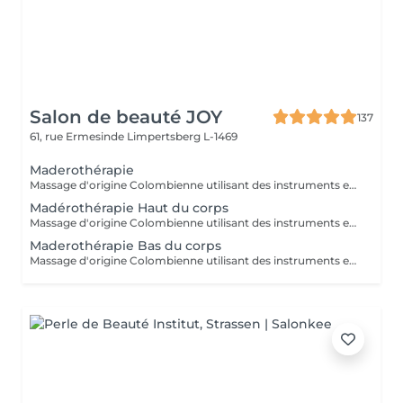
Salon de beauté JOY
137
61, rue Ermesinde
Limpertsberg L-1469
Maderothérapie
Massage d'origine Colombienne utilisant des instruments en bois naturel pour remodeler le corps, briser les graisses, stimuler le système lymphatique et lisser la peau. Cette méthode non invasive cible la cellulite ( cuisse , ventre, bras ) et raffermie la silhouette.
Madérothérapie Haut du corps
Massage d'origine Colombienne utilisant des instruments en bois naturel pour remodeler le corps, briser les graisses, stimuler le système lymphatique et lisser la peau. Cette méthode non invasive cible la cellulite ( cuisse , ventre, bras ) et raffermie la silhouette.
Maderothérapie Bas du corps
Massage d'origine Colombienne utilisant des instruments en bois naturel pour remodeler le corps, briser les graisses, stimuler le système lymphatique et lisser la peau. Cette méthode non invasive cible la cellulite ( cuisse , ventre, bras ) et raffermie la silhouette.