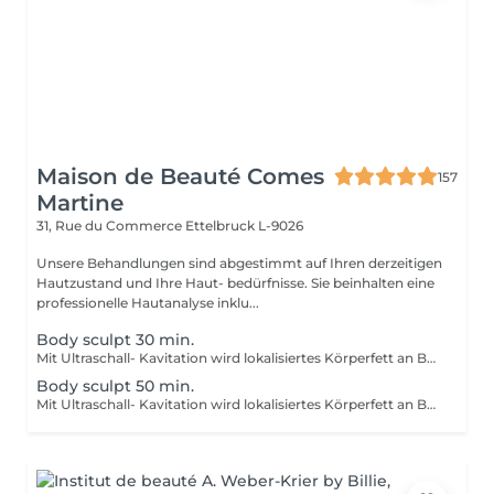
Maison de Beauté Comes
157
Martine
31, Rue du Commerce
Ettelbruck L-9026
Unsere Behandlungen sind abgestimmt auf Ihren derzeitigen
Hautzustand und Ihre Haut- bedürfnisse. Sie beinhalten eine
professionelle Hautanalyse inklu...
Body sculpt 30 min.
Mit Ultraschall- Kavitation wird lokalisiertes Körperfett an Bauch, am Gesäss, an den Oberschenkeln und die Cellulite geformt. ERGEBNIS: Straffung der Haut, verbesserung von Narben und Dehnungsstreifen, anregung der Mikrozirkulation, verbesserg der Elastizität, reduzierung von Fettablagerungen. Wir empfehlen eine Kur von 6-8 Behandlungen Behandlungsdauer je nach Behanlungsbereich.
Body sculpt 50 min.
Mit Ultraschall- Kavitation wird lokalisiertes Körperfett an Bauch, am Gesäss, an den Oberschenkeln und die Cellulite geformt. ERGEBNIS: Straffung der Haut, verbesserung von Narben und Dehnungsstreifen, anregung der Mikrozirkulation, verbesserg der Elastizität, reduzierung von Fettablagerungen. Wir empfehlen eine Kur von 6-8 Behandlungen Behandlungsdauer je nach Behanlungsbereich.