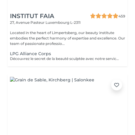
INSTITUT FAIA
459
27, Avenue Pasteur
Luxembourg L-2311
Located in the heart of Limpertsberg, our beauty institute
embodies the perfect harmony of expertise and excellence. Our
team of passionate professio...
LPG Alliance Corps
Découvrez le secret de la beauté sculptée avec notre service LPG Endermologie. Cette technologie de pointe est votre alliée pour une silhouette redessinée et une peau radieuse. Les soins Endermologie stimulent naturellement la production de collagène et d'élastine, réduisent l'aspect de la cellulite et raffermissent votre peau. Les résultats sont visibles dès les premières séances, vous laissant avec une confiance et une élégance accrues. Révélez votre beauté intérieure avec une silhouette plus harmonieuse. Optez pour le bien-être et la beauté, choisissez LPG Endermologie dès aujourd'hui.