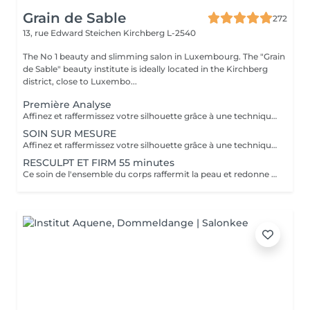
Grain de Sable
272
13, rue Edward Steichen
Kirchberg L-2540
The No 1 beauty and slimming salon in Luxembourg. The "Grain
de Sable" beauty institute is ideally located in the Kirchberg
district, close to Luxembo...
Première Analyse
Affinez et raffermissez votre silhouette grâce à une technique de palper-rouler associée à un système d'aspiration. La dernière génération, le Cellu M6 INFINITY est un programme de soins basés sur la technique " Endermologie ", permettant de stimuler la circulation et les tissus de la peau en profondeur grâce à un système mécanique de palper-rouler. Associant confort et efficacité, cette technique, très proche d'un massage manuel, assouplit les tissus, améliore la circulation veineuse et lymphatique et permet une meilleure élimination des toxines. Les soins du corps Cellu M6 INFINITY permettent de : - déstocker les graisses - lisser la cellulite - raffermir la peau - retrouver des jambes légères
SOIN SUR MESURE
Affinez et raffermissez votre silhouette grâce à une technique de palper-rouler associée à un système d'aspiration. La dernière génération, le Cellu M6 INFINITY est un programme de soins basés sur la technique " Endermologie ", permettant de stimuler la circulation et les tissus de la peau en profondeur grâce à un système mécanique de palper-rouler. Associant confort et efficacité, cette technique, très proche d'un massage manuel, assouplit les tissus, améliore la circulation veineuse et lymphatique et permet une meilleure élimination des toxines. Les soins du corps Cellu M6 INFINITY permettent de : - déstocker les graisses - lisser la cellulite - raffermir la peau - retrouver des jambes légères
RESCULPT ET FIRM 55 minutes
Ce soin de l'ensemble du corps raffermit la peau et redonne du galbe aux courbes pour retrouver une silhouette resculptée et plus ferme tout en procurant un grand moment de bien-être.