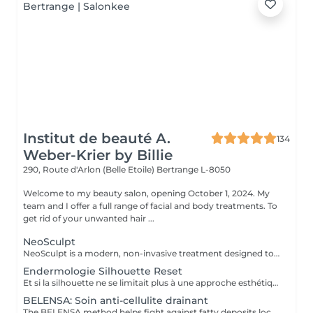
Institut de beauté A.
134
Weber-Krier by Billie
290, Route d'Arlon (Belle Etoile)
Bertrange L-8050
Welcome to my beauty salon, opening October 1, 2024. My
team and I offer a full range of facial and body treatments. To
get rid of your unwanted hair ...
NeoSculpt
NeoSculpt is a modern, non-invasive treatment designed to sculpt the body, strengthen muscles and reduce fat. Using high-intensity electromagnetic energy, it triggers deep muscle contractions that cannot be achieved through conventional workouts. One session equals thousands of powerful muscle contractions and helps to: build and define muscles reduce fat improve body shape and contours The treatment is painless, safe and requires no downtime. NeoSculpt is ideal for the abdomen, buttocks, legs and arms and is suitable for both women and men.
Endermologie Silhouette Reset
Et si la silhouette ne se limitait plus à une approche esthétique, mais s'envisageait à travers le prisme du bien-être global ? Avec Silhouette Reset, LPG® dévoile un nouveau soin signature endermologie® qui réinvente les codes de la minceur en intégrant pleinement les interactions corps-esprit. Conçu comme un véritable reset corporel, ce protocole de 55 minutes agit sur les tensions nerveuses, stimule les circulations et accompagne la libération des déséquilibres liés au stress, au sommeil et à la digestion. Dans un contexte où ces facteurs influencent directement l'harmonie corporelle, le soin vise à restaurer un fonctionnement physiologique plus fluide et équilibré. Au cur du protocole, la technologie CELLU M6 INFINITY® s'associe à un modelage manuel expert, créant une synergie entre stimulation mécanique de précision et approche sensorielle. Cette double action permet une prise en charge à la fois ciblée et globale des tissus et des volumes. Fruit de plus de 40 ans d'expertise, Silhouette Reset illustre l'émergence d'une nouvelle esthétique thérapeutique : une minceur qui n'est plus une finalité isolée, mais la conséquence visible d'un mieux-être profond et durable. Disponible exclusivement dans les centres équipés CELLU M6 INFINITY®, le nouveau soin Silhouette Reset est à découvrir dès maintenant.
BELENSA: Soin anti-cellulite drainant
The BELENSA method helps fight against fatty deposits located in particular on the areas of the abdomen, thighs and hips and smoothes the "orange peel" appearance. The best result is obtained in treatment (1-2 x per week for 2-3 weeks then 1x per week -> TOTAL 10 sessions) then 1-2 x per month for maintenance.