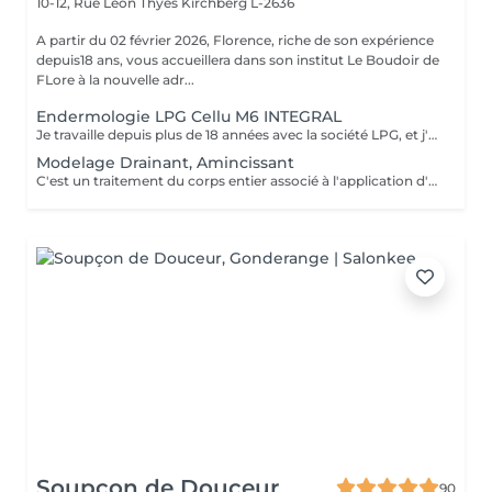
10-12, Rue Léon Thyes
Kirchberg L-2636
A partir du 02 février 2026, Florence, riche de son expérience
depuis18 ans, vous accueillera dans son institut Le Boudoir de
FLore à la nouvelle adr...
Endermologie LPG Cellu M6 INTEGRAL
Je travaille depuis plus de 18 années avec la société LPG, et j'ai le plaisir de vous proposer la gamme de soins visage et corps avec l'appareil Cellu M6 Integral . Vous trouverez également dans notre institut les produits cosmétiques visage et corps ainsi que leur compléments alimentaires naturels.
Modelage Drainant, Amincissant
C'est un traitement du corps entier associé à l'application d'un masque amincissant sur la zone du ventre. Réalisé à la main, il est apprécié pour son efficacité. Le massage va stimuler l'élimination des toxines et des graisses en activant le drainage lymphatique.
Soupçon de Douceur
90