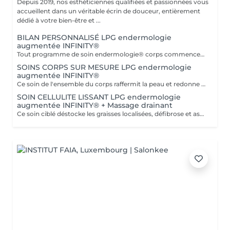
Depuis 2019, nos esthéticiennes qualifiées et passionnées vous
accueillent dans un véritable écrin de douceur, entièrement
dédié à votre bien-être et ...
BILAN PERSONNALISÉ LPG endermologie
augmentée INFINITY®
Tout programme de soin endermologie® corps commence par un bilan ultra-précis, avec l'application professionnelle ENDERMOLINK. Il se déroule en trois étapes clés : 1. Décryptage de votre mode de vie. 2. Analyse de votre peau. 3. Création de votre programme sur-mesure.
SOINS CORPS SUR MESURE LPG endermologie
augmentée INFINITY®
Ce soin de l'ensemble du corps raffermit la peau et redonne du galbe aux courbes pour retrouver une silhouette resculptée et plus ferme tout en procurant un grand moment de bien-être. DESTOCKE les graisses Grâce à la nouvelle tête de traitement brevetée Alliance, endermologie® permet de cibler et d'affiner les zones rebelles à lexercice et à l'hygiène alimentaire (bras, dos, ventre, taille, cuisses..) tout en s'adaptant précisément aux besoins de chaque peau. LISSE la cellulite La cellulite, qui touche 90 % des femmes même les plus minces et les plus sportives, résulte à la fois dun stockage de graisses dans les adipocytes (cellules graisseuses) et dune rétention d'eau tout autour. RAFFERMIT la peau Variations de poids, grossesses, temps qui passe la peau perd progressivement de sa tonicité et de sa souplesse. Même si ce relâchement cutané concerne tout le corps, certaines zones y sont plus sensibles : intérieur des cuisses, ventre, bras, etc
SOIN CELLULITE LISSANT LPG endermologie
augmentée INFINITY® + Massage drainant
Ce soin ciblé déstocke les graisses localisées, défibrose et assouplit les tissus pour traiter efficacement la cellulite adipeuse et fibreuse tout en procurant un grand moment de bien-être. 40 minutes LPG + 10 minutes de massage drainant/amincissant sur l'avant des jambes.