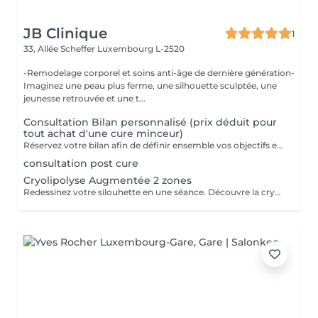
JB Clinique
1
33, Allée Scheffer
Luxembourg L-2520
-Remodelage corporel et soins anti-âge de dernière génération-
Imaginez une peau plus ferme, une silhouette sculptée, une
jeunesse retrouvée et une t...
Consultation Bilan personnalisé (prix déduit pour
tout achat d'une cure minceur)
Réservez votre bilan afin de définir ensemble vos objectifs et determiner le protocole de remodelage corporel le plus adapté à votre silhouette Des personnes peuvent présenter des contre-indications à certains traitements. Il est donc préférable de réserver un bilan silhouette avant tout achat de soin.
consultation post cure
Cryolipolyse Augmentée 2 zones
Redessinez votre silouhette en une séance. Découvre la cryolipolise augmentée, une technologie haute gamme, fariquée en France par ContourParis. Éliminez les amas graisseux grâce à l'efficacité du froid. Il est possible qu'il y ait des contre-indications à la réalisation de ce soin. Si vous n'êtes jamais venu, je vous conseille de réserver au préalable un bilan silhouette ou de téléphoner au cabinet.