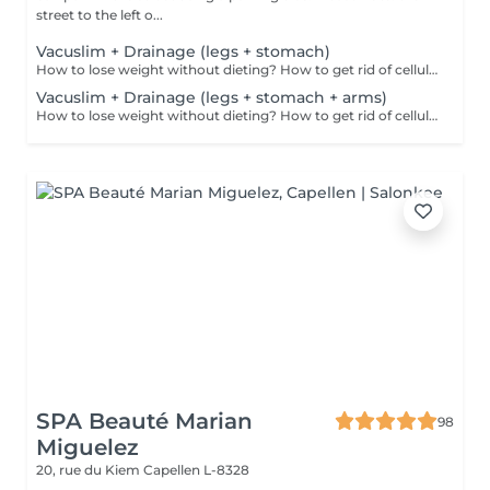
street to the left o...
Vacuslim + Drainage (legs + stomach)
How to lose weight without dieting? How to get rid of cellulite without working out? What if your skin could become softer, smoother, and firmernaturally? Discover Vacuslim 48 an innovative, non-invasive method that uses vacuum wrapping to stimulate the body's natural functions. Thanks to fast and deep penetration of powerful active ingredients, visible results appear from the very first session. Benefits of Vacuslim 48: Noticeable cellulite reduction Targeted body contouring Intense skin firming Soft, silky, more elastic skin Visibly reduced stretch marks Up to 8 to 19 cm lost in circumference (total average across multiple measured areas) after just one session Can be used as a standalone treatment or between two Maderotherapy sessions for enhanced and long-lasting results. Give your body a complete treatmentno pain, no workouts, no diets. Vacuslim 48 your new ritual for a slimmer silhouette and perfect skin.
Vacuslim + Drainage (legs + stomach + arms)
How to lose weight without dieting? How to get rid of cellulite without working out? What if your skin could become softer, smoother, and firmernaturally? Discover Vacuslim 48 an innovative, non-invasive method that uses vacuum wrapping to stimulate the body's natural functions. Thanks to fast and deep penetration of powerful active ingredients, visible results appear from the very first session. Benefits of Vacuslim 48: Noticeable cellulite reduction Targeted body contouring Intense skin firming Soft, silky, more elastic skin Visibly reduced stretch marks Up to 8 to 19 cm lost in circumference (total average across multiple measured areas) after just one session Can be used as a standalone treatment or between two Maderotherapy sessions for enhanced and long-lasting results. Give your body a complete treatmentno pain, no workouts, no diets. Vacuslim 48 your new ritual for a slimmer silhouette and perfect skin.
SPA Beauté Marian
98
Miguelez
20, rue du Kiem
Capellen L-8328