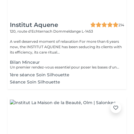
Institut Aquene
214
120, route d'Echternach
Dommeldange L-1453
A well deserved moment of relaxation For more than 6 years
now, the INSTITUT AQUENE has been seducing its clients with
its efficiency, its care ritual...
Bilan Minceur
Un premier rendez-vous essentiel pour poser les bases d'un accompagnement efficace et personnalisé. Lors de ce bilan, nous analysons votre morphologie, vos habitudes, votre hygiène de vie et vos objectifs. Cela nous permet de comprendre les causes profondes de vos difficultés et de définir ensemble un programme adapté : soins, fréquence, conseils, cosmétique, hygiène de vie. Objectif : construire un plan minceur global, réaliste et efficace, en lien avec votre corps et vos besoins.
1ère séance Soin Silhouette
Séance Soin Silhouette