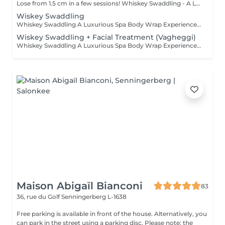
Lose from 1.5 cm in a few sessions! Whiskey Swaddling - A Luxurious Spa Body Wrap Experience Looking to indulge and see real results? Our Whiskey Swaddling is more than just a body wrap it's a full-body ritual designed to detox, tone, and deeply nourish your skin. We tailor the wrap to your needs using active-rich formulas, then wrap you in bandages, film, and warmth to boost results. The gentle contrast in temperature combined with potent actives works wonders and the results speak for themselves: Benefits: Body detox & inch loss Firmer, smoother skin Improved tone & circulation Want to elevate your experience? Add face treatment during the wrapping and a lymphatic drainage massage after the wrap to boost detox, enhance circulation, and double the impact of your treatment. Turn this time into a full-body experience!
Wiskey Swaddling
Whiskey Swaddling A Luxurious Spa Body Wrap Experience Looking to indulge and see real results? Our Whiskey Swaddling is more than just a body wrap it's a full-body ritual designed to detox, tone, and deeply nourish your skin. We tailor the wrap to your needs using active-rich formulas, then wrap you in bandages, film, and warmth to boost results. The gentle contrast in temperature combined with potent actives works wonders and the results speak for themselves: Benefits: Body detox & inch loss Firmer, smoother skin Improved tone & circulation
Wiskey Swaddling + Facial Treatment (Vagheggi)
Whiskey Swaddling A Luxurious Spa Body Wrap Experience Looking to indulge and see real results? Our Whiskey Swaddling is more than just a body wrap it's a full-body ritual designed to detox, tone, and deeply nourish your skin. We tailor the wrap to your needs using active-rich formulas, then wrap you in bandages, film, and warmth to boost results. The gentle contrast in temperature combined with potent actives works wonders and the results speak for themselves: Benefits: Body detox & inch loss Firmer, smoother skin Improved tone & circulation Want to elevate your experience? While your body unwinds, why not treat your face too? We recommend a nourishing facial using Vagheggi professional skincare.
Maison Abigaïl Bianconi
83
36, rue du Golf
Senningerberg L-1638
Free parking is available in front of the house. Alternatively, you
can park in the street using a parking disc. Please note: the