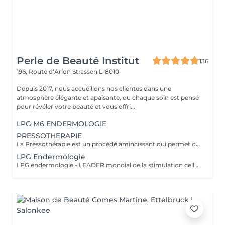
Perle de Beauté Institut
136
196, Route d’Arlon
Strassen L-8010
Depuis 2017, nous accueillons nos clientes dans une
atmosphère élégante et apaisante, ou chaque soin est pensé
pour révéler votre beauté et vous offri...
LPG M6 ENDERMOLOGIE
PRESSOTHERAPIE
La Pressothérapie est un procédé amincissant qui permet de traiter les problèmes de rétention d'eau, de circulation sanguine, et soulagé les jambes lourdes. Cette technique mécanique agit comme un drainage lymphatique. Nous utilisons un appareil de Pressothérapie qui opére un massage par compression et décompression. Les alvéoles des accessoires se remplissent d'air à un rythme varié et exercent des pressions multiples et douces sur les parties traitées.
LPG Endermologie
LPG endermologie - LEADER mondial de la stimulation cellulaire! Une triple action simultanée en un seul et meme traitement: - raffermir la peau, redensification naturelle du derme (collagène, élastine, acide hyaluronique endogènes) - lisser la peau d'orange - déstocker les graisses résistantes&localisées +70% Des résultats visibles dès la 3-em séance