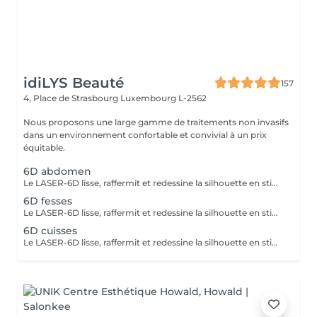
idiLYS Beauté
157
4, Place de Strasbourg
Luxembourg L-2562
Nous proposons une large gamme de traitements non invasifs
dans un environnement confortable et convivial à un prix
équitable.
6D abdomen
Le LASER-6D lisse, raffermit et redessine la silhouette en stimulant la peau en profondeur pour atténuer visiblement la cellulite. La LUMINOTHÉRAPIE du visage consiste à exposer la peau à des lumières LED afin de stimuler le renouvellement cellulaire et améliorer l'éclat du teint.
6D fesses
Le LASER-6D lisse, raffermit et redessine la silhouette en stimulant la peau en profondeur pour atténuer visiblement la cellulite.
6D cuisses
Le LASER-6D lisse, raffermit et redessine la silhouette en stimulant la peau en profondeur pour atténuer visiblement la cellulite. La LUMINOTHÉRAPIE du visage consiste à exposer la peau à des lumières LED afin de stimuler le renouvellement cellulaire et améliorer l'éclat du teint.