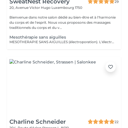
SweatNest Recovery
29
20, Avenue Victor Hugo
Luxembourg 1750
Bienvenue dans notre salon dédié au bien-être et à l'harmonie
du corps et de l'esprit. Nous vous proposons des massages
traditionnels du corps et du v...
Mesothérapie sans aiguilles
MESOTHERAPIE SANS AIGUILLES (électroporation). L'électromésothérapie est une technique médicale non invasive qui utilise des impulsions électriques pour améliorer l'apparence de la peau et le bien-être général. C'est une méthode sûre et efficace pour traiter une variété de problèmes de peau, des rides aux cicatrices d'acné, et elle est devenue une composante essentielle de nombreuses pratiques esthétiques. La mésothérapie sans aiguilles est également efficace pour le remodelage corporel et la réduction de la cellulite. Elle peut aider à tonifier les muscles et à éliminer les dépôts de graisse, aidant ainsi les clients à obtenir une silhouette plus ferme et plus sculptée. Cette technique utilise des courants électriques faibles intensité pour faire traverser la surface protectrice de la peau et les membranes cellulaires aux substances actives choisis selon des besoins et des effets attendus (p.ex., des enzymes et des produits favorisants le drainage lymphatique). Voici quelques-unes des principales contre-indications à l'électromésothérapie : Maladies cardiaques et porteurs de pacemaker Grossesse Épilepsie Cancers de la peau Diabète avancé Infections cutanées actives ou irritations cutanées graves Nombre de séances est établi selon des besoins et des résultats recherchés.
Charline Schneider
22
204, Route d'Arlon
Strassen L-8010