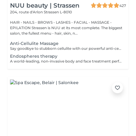
NUU beauty | Strassen
427
204, route d'Arlon
Strassen L-8010
HAIR - NAILS - BROWS - LASHES - FACIAL - MASSAGE -
EPILATION Strassen is NUU at its most complete. The biggest
salon, the fullest menu - hair, skin, n...
Anti-Cellulite Massage
Say goodbye to stubborn cellulite with our powerful anti-cellulite massage! This intensive treatment uses firm, targeted techniques to stimulate circulation, break down fat deposits, and smooth the skin's texture. By enhancing lymphatic flow and increasing metabolism, it visibly reduces the appearance of dimples and improves overall skin tone. Ideal as part of a body contouring plan. Age restrictions: recommended to do from 16 years. Post procedure recommendations: do not do sport and any sharp movements for 2-3 hours after the procedure. Frequency: 2-3 times per week, 10 times in total. Repeat once in 3-6 months.
Endospheres therapy
A world-leading, non-invasive body and face treatment performed using the original 3rd-generation Endospheres® technology one of the most advanced solutions on the market for sculpting, drainage, and skin firming. This Italian medical technology combines microvibration, deep lymphatic drainage, and muscle stimulation to deliver visible results from the very first session. Why Endospheres® at NUU: Original 3rd-generation Endospheres® device · Authentic Italian technology · Instant lightness, firmness, and contouring · Safe, natural, and highly effective · No downtime Key benefits: Reduces cellulite and water retention Improves blood and lymphatic circulation Firms and tightens the skin Relieves muscle tension and heaviness Stimulates collagen and natural glow A.F.T. (Abdominal Fat Treatment) Advanced thermal and vacuum technology designed to activate fat metabolism, enhance lymphatic drainage, and sculpt the abdominal area safely and comfortably. Recommended from: 18+ Post-care: No downtime Frequency: Course recommended for optimal results Results are visible and progressive with regular sessions.