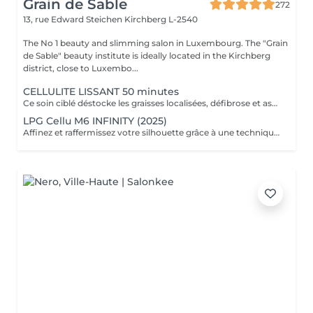
Grain de Sable
272
13, rue Edward Steichen
Kirchberg L-2540
The No 1 beauty and slimming salon in Luxembourg. The "Grain
de Sable" beauty institute is ideally located in the Kirchberg
district, close to Luxembo...
CELLULITE LISSANT 50 minutes
Ce soin ciblé déstocke les graisses localisées, défibrose et assouplit les tissus pour traiter efficacement la cellulite adipeuse et fibreuse tout en procurant un grand moment de bien-être.
LPG Cellu M6 INFINITY (2025)
Affinez et raffermissez votre silhouette grâce à une technique de palper-rouler associée à un système d'aspiration. La dernière génération, le Cellu M6 INFINITY est un programme de soins basés sur la technique " Endermologie ", permettant de stimuler la circulation et les tissus de la peau en profondeur grâce à un système mécanique de palper-rouler. Associant confort et efficacité, cette technique, très proche d'un massage manuel, assouplit les tissus, améliore la circulation veineuse et lymphatique et permet une meilleure élimination des toxines. Les soins du corps Cellu M6 INFINITY permettent de : - déstocker les graisses - lisser la cellulite - raffermir la peau - retrouver des jambes légères