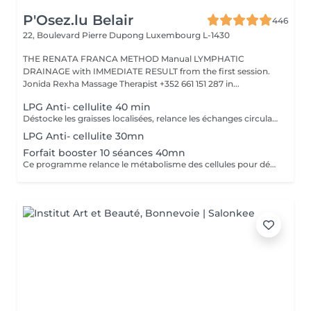
P'Osez.lu Belair
446
22, Boulevard Pierre Dupong
Luxembourg L-1430
THE RENATA FRANCA METHOD Manual LYMPHATIC
DRAINAGE with IMMEDIATE RESULT from the first session.
Jonida Rexha Massage Therapist +352 661 151 287 in...
LPG Anti- cellulite 40 min
Déstocke les graisses localisées, relance les échanges circulatoires et raffermit pour retrouver une peau lisse, plus ferme et un corps plus léger. Ce soin agit sur tous types de cellulite(adipeux,aqueuse et fibreuse).
LPG Anti- cellulite 30mn
Forfait booster 10 séances 40mn
Ce programme relance le métabolisme des cellules pour déstocker les graisses résistantes, lisser la cellulite et raffermir la peau. Cure à raison de 2 soins endermologie corps par semaine pendant 5 semaines .