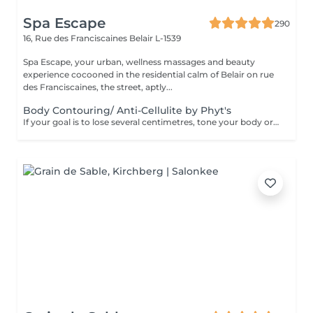
Spa Escape
290
16, Rue des Franciscaines
Belair L-1539
Spa Escape, your urban, wellness massages and beauty
experience cocooned in the residential calm of Belair on rue
des Franciscaines, the street, aptly...
Body Contouring/ Anti-Cellulite by Phyt's
If your goal is to lose several centimetres, tone your body or reduce cellulite, this treatment developed by Phyt's laboratories is for you. Together with adapting some lifestyle habits, and adopting others, you will obtain the results you're looking for. This treatment starts with a stimulating foot refresher and pressure point massage.