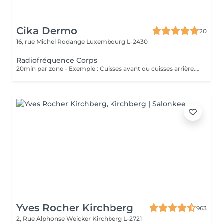
Cika Dermo
20
16, rue Michel Rodange
Luxembourg L-2430
Radiofréquence Corps
20min par zone - Exemple : Cuisses avant ou cuisses arrière. Soin Raffermissant pour le relâchement cutané ou la cellulite légère. L'effet est immédiat et évolutif sous 48h. Nous vous conseillons de faire ce soin en commençant par une cure de 6 séances et par la suite sous forme d'entretien uniquement.
Yves Rocher Kirchberg
963
2, Rue Alphonse Weicker
Kirchberg L-2721