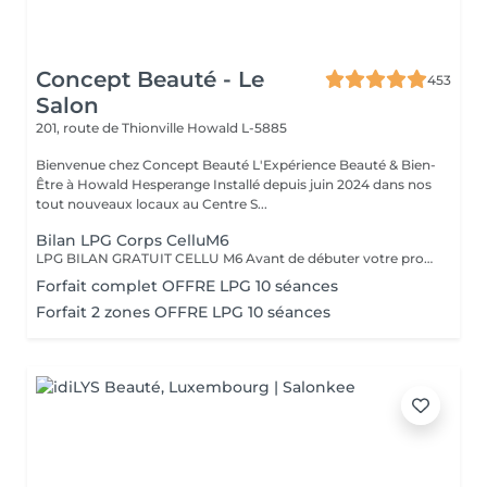
Concept Beauté - Le
453
Salon
201, route de Thionville
Howald L-5885
Bienvenue chez Concept Beauté L'Expérience Beauté & Bien-
Être à Howald Hesperange Installé depuis juin 2024 dans nos
tout nouveaux locaux au Centre S...
Bilan LPG Corps CelluM6
LPG BILAN GRATUIT CELLU M6 Avant de débuter votre programme LPG, nous vous offrons un bilan personnalisé. Cette séance permet d'analyser votre peau, d'évaluer vos besoins et de définir ensemble le protocole le plus adapté à vos objectifs (fermeté, cellulite, drainage, remodelage). Grâce à la technologie brevetée LPG Endermologie, nous vous conseillons un programme sur-mesure pour optimiser vos résultats dès la première séance. Un accompagnement exclusif : En plus de votre programme LPG, bénéficiez des conseils d'une professionnelle, coach en nutrition et bien-être, pour des résultats optimisés et durables. Un suivi global pour retrouver une silhouette harmonieuse et une meilleure vitalité ! Le Lipomassage est une technique issu de l'endermologie ,c'est la solution aux problèmes de cellulite, de graisses localisées et de relachement cutané. Cellu M6 combine trois efets majeurs: - Le destockage : il active la lipolyse et stimule les adipocytes déclenchant la libération des graisses - Le raffermissement : il stimule les fibroblastes pour générer collagène et élastine - Le rescultage : il décloisonne les amas graisseux et agit sur les septas ( aspect capitons )
Forfait complet OFFRE LPG 10 séances
Forfait 2 zones OFFRE LPG 10 séances