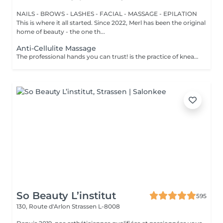
NAILS - BROWS - LASHES - FACIAL - MASSAGE - EPILATION
This is where it all started. Since 2022, Merl has been the original
home of beauty - the one th...
Anti-Cellulite Massage
The professional hands you can trust! is the practice of kneading or manipulating a person's muscles and other soft-tissue in order to reduce stress, reduce muscle pain, increase relaxation and improve the work of the immune system. Benefits of getting an anti-cellulite massage: - improves blood circulation - congestion in the skin goes away - metabolic processes in cells and tissues are activated - muscles and tissues are saturated with oxygen and minerals - skin becomes smooth and elastic How is massage anti-cellulite done? - back is massaged - arms are massaged - legs are massaged - belly is massaged Age restrictions: recommended to do from 16 years. Post procedure recommendations: do not do sport and any sharp movements for 2-3 hours after the procedure. Frequency: 2-3 times per week, 10 times in total. Repeat once in 3-6 months.
So Beauty L’institut
595
130, Route d'Arlon
Strassen L-8008