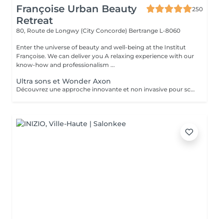
Françoise Urban Beauty
250
Retreat
80, Route de Longwy (City Concorde)
Bertrange L-8060
Enter the universe of beauty and well-being at the Institut
Françoise. We can deliver you A relaxing experience with our
know-how and professionalism ...
Ultra sons et Wonder Axon
Découvrez une approche innovante et non invasive pour sculpter votre silhouette, alliant la puissance de l'ultra son à la technologie avancée du Wonder Axon. Cette synergie unique agit en profondeur pour : Défibroser les cellulites indurées : Les ondes ultrasonores ciblent les nodules fibreux, brisant les tissus durcis et libérant les graisses emprisonnées. Brûler les graisses libérées : Le Wonder Axon active la lipolyse et stimule le drainage lymphatique, éliminant naturellement les toxines et les lipides. Sculpter une musculature harmonieuse : Les impulsions électrostimulantes du Wonder Axon tonifient les muscles en douceur, pour une silhouette ferme et équilibrée. Booster le métabolisme de base : En stimulant la microcirculation et l'activité cellulaire, cette combinaison relance la combustion des calories même au repos.