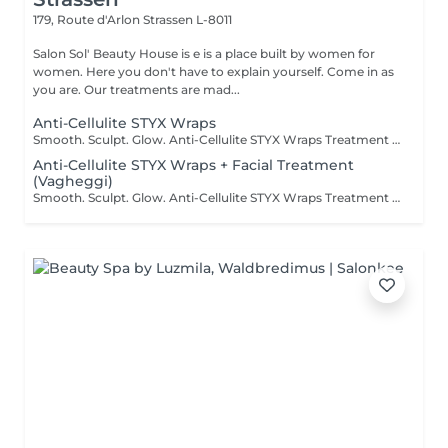
179, Route d'Arlon
Strassen L-8011
Salon Sol' Beauty House is e is a place built by women for
women. Here you don't have to explain yourself. Come in as
you are. Our treatments are mad...
Anti-Cellulite STYX Wraps
Smooth. Sculpt. Glow. Anti-Cellulite STYX Wraps Treatment Say goodbye to stubborn cellulite and hello to smoother, firmer skin! Our STYX Wraps are a powerful anti-cellulite treatment that uses natural active ingredients and compression bandages to visibly tone and detox your body. What it does: Targets and reduces the appearance of cellulite Boosts circulation and lymphatic flow Firms, smooths, and hydrates the skin Helps contour problem areas Feel the tightening effect from the first session and enjoy a refreshed, sculpted silhouette. Perfect as a single treatment or a course for long-term results. Ready to wrap your way to confidence?
Anti-Cellulite STYX Wraps + Facial Treatment
(Vagheggi)
Smooth. Sculpt. Glow. Anti-Cellulite STYX Wraps Treatment Say goodbye to stubborn cellulite and hello to smoother, firmer skin! Our STYX Wraps are a powerful anti-cellulite treatment that uses natural active ingredients and compression bandages to visibly tone and detox your body. What it does: Targets and reduces the appearance of cellulite Boosts circulation and lymphatic flow Firms, smooths, and hydrates the skin Helps contour problem areas Feel the tightening effect from the first session and enjoy a refreshed, sculpted silhouette. Perfect as a single treatment or a course for long-term results. Make the most of time with facial treatment during the wrapping time! Ready to wrap your way to confidence?