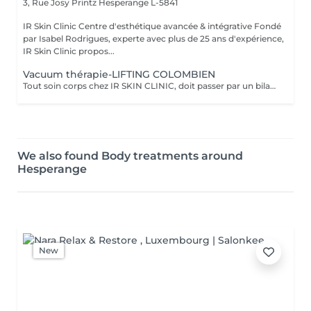
3, Rue Josy Printz
Hesperange L-5841
IR Skin Clinic Centre d'esthétique avancée & intégrative Fondé
par Isabel Rodrigues, experte avec plus de 25 ans d'expérience,
IR Skin Clinic propos...
Vacuum thérapie-LIFTING COLOMBIEN
Tout soin corps chez IR SKIN CLINIC, doit passer par un bilan Ayuverdique auprès de la thérapeute Isabel .Tout nouveau client doit réserver ce soin par téléphone à l'institut. Un bilan corps devra être fait avant.* Vaccum thérapie, est utilisée principalement pour combattre notre amie la cellulite, sur toutes les zones concernées : bras, jambes, fesses, abdomen. Mais, elle peut aussi être utilisée pour remodeler le corps, faciliter les traitements pré et post opératoire, elle peut-être utilisée après une grossesse, rehausser les fesses et les tonifier, aider à un meilleur drainage lymphatique.
We also found Body treatments around
Hesperange
New