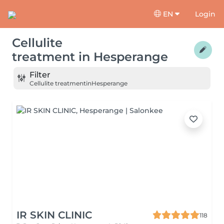
EN
Login
Cellulite
treatment
in
Hesperange
Filter
Cellulite treatment
in
Hesperange
IR SKIN CLINIC
118