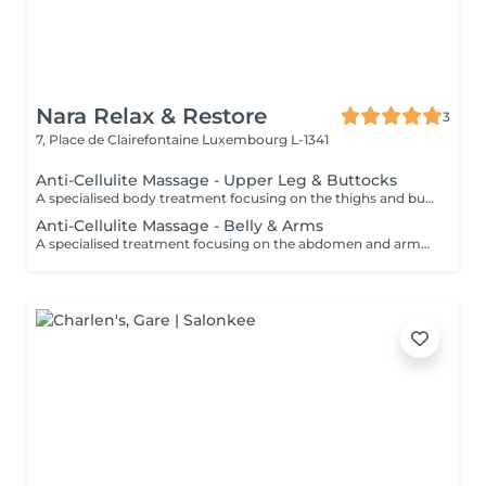
Nara Relax & Restore
3
7, Place de Clairefontaine
Luxembourg L-1341
Anti-Cellulite Massage - Upper Leg & Buttocks
A specialised body treatment focusing on the thighs and buttocks using intensive massage techniques designed to stimulate circulation and work the underlying tissues. This targeted treatment helps improve skin appearance, support tissue tone, and leave the treated areas feeling smoother, firmer, and revitalised.
Anti-Cellulite Massage - Belly & Arms
A specialised treatment focusing on the abdomen and arms using targeted massage techniques designed to stimulate circulation and support the skin's natural appearance. This intensive treatment helps improve tissue tone, enhance skin texture, and leave the treated areas feeling smoother, more supple, and refreshed.