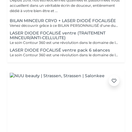
Depuis 2019, nos esthéticiennes qualifiées et passionnées vous
accueillent dans un véritable écrin de douceur, entièrement
dédié à votre bien-être et ...
BILAN MINCEUR CRYO + LASER DIODÉ FOCALISÉE
Venez découvrir grâce à ce BILAN PERSONNALISÉ d'une durée de 1h la formule la plus adapté pour vous afin d'atteindre vos objectifs ! Le soin Contour 360 est une révolution dans le domaine de l'esthétique corporelle. Si vous cherchez à affiner votre silhouette sans recourir à des interventions chirurgicales invasives, ce traitement est idéal ! Pourquoi opter pour le soin Contour 360 ? La technologie Contour 360 est adaptée à tous les types de peau et à diverses zones du corps. Que ce soit pour le ventre, les poignées d'amour, les cuisses ou les bras. Ce dispositif de body contouring combine trois traitements en un : la cryolipolyse augmentée, le laser diode focalisé et le palper-rouler mécanique. La cryolipolyse détruit les cellules adipeuses grâce à un froid intense, tandis que le laser diode stimule la production de collagène et l'élimination des triglycérides. Le palper-rouler mécanique améliore la circulation sanguine et lymphatique, combattant ainsi la rétention d'eau et la cellulite. Cette synergie permet des résultats visibles dès la première séance.
LASER DIODE FOCALISÉ ventre (TRAITEMENT
MINCEUR/ANTI-CELLULITE)
Le soin Contour 360 est une révolution dans le domaine de l'esthétique corporelle. Si vous cherchez à affiner votre silhouette sans recourir à des interventions chirurgicales invasives, ce traitement est idéal! Contour 360 ne se contente pas de réduire les graisses, elle améliore également la fermeté et la texture de la peau. Grâce à l'association du laser diode focalisé et du palper-rouler mécanique, la technologie stimule la production naturelle de collagène et d'élastine, deux composants essentiels pour une peau ferme et élastique. Le laser chauffe doucement les tissus, favorisant ainsi l'élimination des graisses et la tonicité de la peau. Le palper-rouler, quant à lui, reproduit un massage efficace, réduisant la cellulite et améliorant l'aspect général de la peau pour une silhouette redessinée et harmonieuse.
LASER DIODE FOCALISÉ ventre pack 6 séances
Le soin Contour 360 est une révolution dans le domaine de l'esthétique corporelle. Si vous cherchez à affiner votre silhouette sans recourir à des interventions chirurgicales invasives, ce traitement est idéal! Contour 360 ne se contente pas de réduire les graisses, elle améliore également la fermeté et la texture de la peau. Grâce à l'association du laser diode focalisé et du palper-rouler mécanique, la technologie stimule la production naturelle de collagène et d'élastine, deux composants essentiels pour une peau ferme et élastique. Le laser chauffe doucement les tissus, favorisant ainsi l'élimination des graisses et la tonicité de la peau. Le palper-rouler, quant à lui, reproduit un massage efficace, réduisant la cellulite et améliorant l'aspect général de la peau pour une silhouette redessinée et harmonieuse.