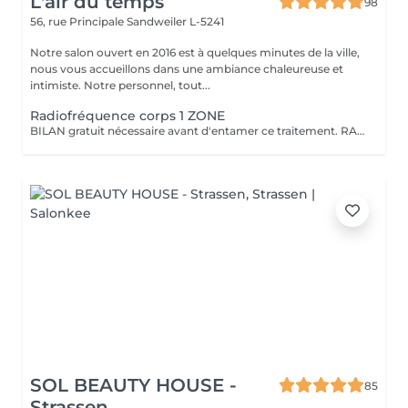
L'air du temps
98
56, rue Principale
Sandweiler L-5241
Notre salon ouvert en 2016 est à quelques minutes de la ville,
nous vous accueillons dans une ambiance chaleureuse et
intimiste. Notre personnel, tout...
Radiofréquence corps 1 ZONE
BILAN gratuit nécessaire avant d'entamer ce traitement. RADIOFREQUENCE 448Khz CAPACITIVE RESISTIVE monpolaire Non douloureux, non invasif. Technique pour raffermir, contre la cellulite, réduction de volume. La radiofréquence émet de la chaleur induite par une onde qui génère un effet tenseur et immédiat et durable. Traitement 6 à 12 séances pour atteindre des résultats, cela dépend de la qualité de la peau, de l'âge, du volume concernés entre autres.
SOL BEAUTY HOUSE -
85
Strassen