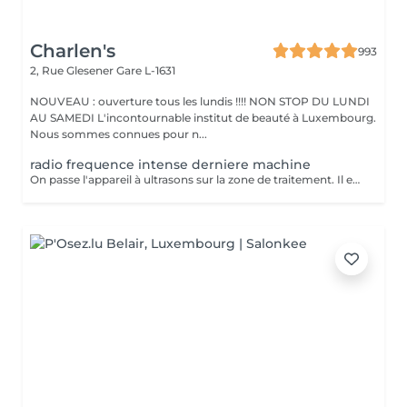
Charlen's
993
2, Rue Glesener
Gare L-1631
NOUVEAU : ouverture tous les lundis !!!! NON STOP DU LUNDI
AU SAMEDI L'incontournable institut de beauté à Luxembourg.
Nous sommes connues pour n...
radio frequence intense derniere machine
On passe l'appareil à ultrasons sur la zone de traitement. Il est possible de ressentir une légère sensation de chaleur pendant la séance mais la lipocavitation est indolore. La séance dure entre 40 minutes et 1h et vous pourrez reprendre vos activités quotidiennes normalement après le soin. Les resultats lissent la peau casse les capitons des la première seance