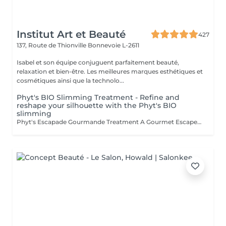
Institut Art et Beauté
427
137, Route de Thionville
Bonnevoie L-2611
Isabel et son équipe conjuguent parfaitement beauté,
relaxation et bien-être. Les meilleures marques esthétiques et
cosmétiques ainsi que la technolo...
Phyt's BIO Slimming Treatment - Refine and
reshape your silhouette with the Phyt's BIO
slimming
Phyt's Escapade Gourmande Treatment A Gourmet Escape Certified Organic Indulge in our Escapade Gourmande treatment, a truly sensory escape certified organic, combining softness and pleasure for an ultimate relaxation experience. Coconut Scrub: Gentle Exfoliation: Coconut pulp gently removes dead skin cells, revealing smooth and refined skin. Skin Enhancement: This scrub reveals a naturally radiant and refreshed complexion. Shea Butter Wrap: Intense Hydration: Shea butter melts onto your body, providing deep nourishment and hydration. Deep Relaxation: This well-being massage offers profound relaxation and unparalleled comfort. Cocoa Wrap: Sensory Awakening: Cocoa envelops your skin in a fragrant, warming embrace, awakening your senses and extending the feeling of well-being. Gourmet Delight: The enchanting cocoa aroma adds a touch of indulgence to your experience. Why Choose This Treatment? A Unique Sensory Escape: This treatment is a complete sensory adventure, offering both well-being and pleasure at every step. Organic Ingredients: Enjoy the best of nature with certified organic ingredients while respecting the environment. A Moment of Pure Indulgence: Treat yourself to a luxurious pause where stress and tension melt away. You deserve this moment of luxury and well-being. We look forward to providing you with an unforgettable gourmet escape.Esthéticiennes Fatima Lisette Carla Marie Francesca Mirza