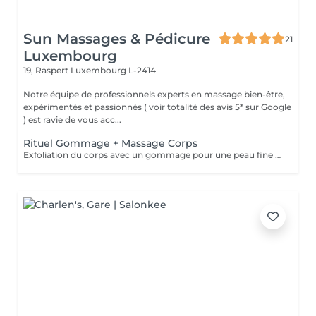
Sun Massages & Pédicure
21
Luxembourg
19, Raspert
Luxembourg L-2414
Notre équipe de professionnels experts en massage bien-être,
expérimentés et passionnés ( voir totalité des avis 5* sur Google
) est ravie de vous acc...
Rituel Gommage + Massage Corps
Exfoliation du corps avec un gommage pour une peau fine et éclatante. Le gommage élimine les cellules mortes et les rugosités. Pour un bronzage uniforme et durable, ce soin est recommandé avant et après les expositions au soleil mais aussi en toutes saisons, pour une peau douce et souple toute l'année. Ce rituel comprend un gommage de 30 min + douche, suivi d'un massage bien-être corps d'1h ou 1h30, pour vous procurer une détente totale et de par son action hydratante laissera à votre peau un toucher satiné et velouté.