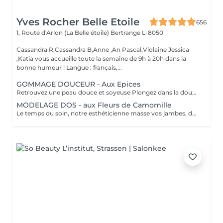
Yves Rocher Belle Etoile
656
1, Route d'Arlon (La Belle étoile)
Bertrange L-8050
Cassandra R,Cassandra B,Anne ,An Pascal,Violaine Jessica
,Katia vous accueille toute la semaine de 9h à 20h dans la
bonne humeur ! Langue : français,...
GOMMAGE DOUCEUR - Aux Epices
Retrouvez une peau douce et soyeuse Plongez dans la douceur tropicale dIndonésie à travers les notes épicées des huiles essentielles de Girofle et de Muscade. Ce gommage aux effluves chauds et naturels vous transporte tout en exfoliant délicatement votre peau : elle est douce, lumineuse et satinée.
MODELAGE DOS - aux Fleurs de Camomille
Le temps du soin, notre esthéticienne masse vos jambes, des orteils à la taille dans un mouvement tonique qui active la microcirculation et leurs procure un confort sans précédent. Bénéfices : Vos jambes retrouvent fraicheur et légèreté.