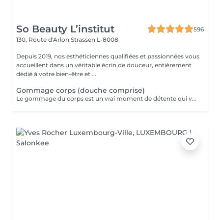
So Beauty L’institut
596
130, Route d'Arlon
Strassen L-8008
Depuis 2019, nos esthéticiennes qualifiées et passionnées vous
accueillent dans un véritable écrin de douceur, entièrement
dédié à votre bien-être et ...
Gommage corps (douche comprise)
Le gommage du corps est un vrai moment de détente qui va permettre à la peau de se débarrasser de ses cellules mortes et de retrouver une peau douce. Ce soin est parfait juste avant d'aller au soleil pour permettre à la peau de mieux bronzer.