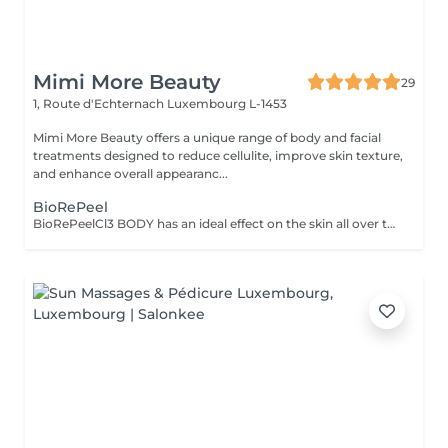
Mimi More Beauty
29
1, Route d'Echternach
Luxembourg L-1453
Mimi More Beauty offers a unique range of body and facial
treatments designed to reduce cellulite, improve skin texture,
and enhance overall appearanc...
BioRePeel
BioRePeelCl3 BODY has an ideal effect on the skin all over the body, removing fine wrinkles, dead skin cells, acne and superficial scars. The peeling is only applied externally and does not require an injection. The BioRePeelCl3 BODY is packed with all the nutrients and care substances needed for extensive treatment of the skin on various parts of the body. Whether back, legs, buttocks, knees, elbows or feet, all parts of the body receive extensive regeneration and revitalization with this effective peeling product. After just 4 to 6 sessions, BioRePeel BODY improves the skin, leaving it nourished and youthful, so that it can shine with a new freshness. Why BioRePeelCl3 BODY is the perfect exfoliator BioRePeelCl3 BODY is a revitalizing peeling with a bio-stimulating effect that improves the appearance of the skin in several ways. This product from the manufacturer CMED Aesthetics combats acne as well as annoying blackheads and superficial scars, resulting in a well-groomed and sustainably healthy appearance of the skin. BioRePeel also protects the skin on various parts of the body from harmful environmental influences such as UV rays or the effects of skin ageing. In addition, this peeling has a moisturizing function, which makes the skin feel relaxed and gives it a lasting beautiful appearance. BioRePeelCl3 Body is the perfect product for extensive regeneration and revitalization of the skin. This is achieved with the help of various acids and other effective ingredients, such as trichloroacetic acid, tartaric acid or proline. By choosing this product, after just a few topical applications, you will achieve long-lasting revitalized and clarified skin that is not only free of any dryness, fine lines and other imperfections, but also feels fresh and youthful. The price of the session depends on treatment area and amount of peeling required and will be between EUR 110 - EUR 220 (excluding full body). Indicative amount of peeling: 6 ml for the back, 3 ml for the shoulders, 4 ml for the buttocks, 5 ml for the legs, 2 ml for the knees, 1 ml for the elbows, 2 ml for the hands and 3 ml for the feet.