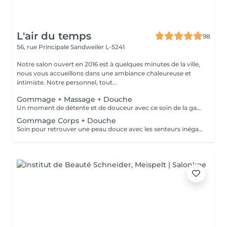
L'air du temps
98
56, rue Principale
Sandweiler L-5241
Notre salon ouvert en 2016 est à quelques minutes de la ville,
nous vous accueillons dans une ambiance chaleureuse et
intimiste. Notre personnel, tout...
Gommage + Massage + Douche
Un moment de détente et de douceur avec ce soin de la gamme artisanale et ancestrale de la 'Sultane de Saba' qui vous fera voyager avec ses senteurs inégalables et vous laissera une peau toute douce grâce au gommage. Un gommage régulier: évite les poils incarnés et élimine les cellules mortes. Très recommandé avant l'exposition au soleil (bronzage durera plus longtemps) Avant un soin amincissant pour optimiser son résultat.
Gommage Corps + Douche
Soin pour retrouver une peau douce avec les senteurs inégalables de notre gamme 'Sultane de Saba' Un gommage régulier: évite les poils incarnés et élimine les cellules mortes. Très recommandé avant l'exposition au soleil (bronzage durera plus longtemps) Avant un soin amincissant pour optimiser son résultat.