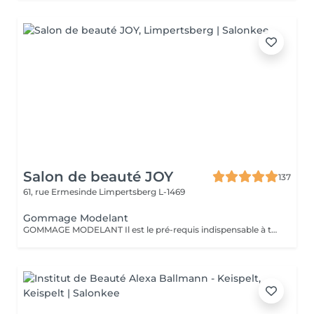
Salon de beauté JOY
137
61, rue Ermesinde
Limpertsberg L-1469
Gommage Modelant
GOMMAGE MODELANT Il est le pré-requis indispensable à tout soin de la peau en associant exfoliation et massage pour une peau infiniment douce et lisse. Ce soin sur-mesure du corps apporte une action très complète mêlant relaxation et soin de la peau. Ses bienfaits : amélioration du taux d'hydratation de la peau lissage et douceur de la surface cutanée assouplissement de la peau amélioration de l'éclat de la peau.