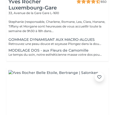
Yves Rocher
850
Luxembourg-Gare
33, Avenue de la Gare
Gare L-1610
Stephanie (responsable, Charlene, Romane, Lea, Clara, Hanane,
Tiffany et Morgane sont heureuses de vous accueillir toute la
semaine de 9h30 à 18h dans...
GOMMAGE DYNAMISANT AUX MACRO-ALGUES
Retrouvez une peau douce et soyeuse Plongez dans la douceur tropicale dIndonésie à travers les notes épicées des huiles essentielles de Girofle et de Muscade. Ce gommage aux effluves chauds et naturels vous transporte tout en exfoliant délicatement votre peau : elle est douce, lumineuse et satinée.
MODELAGE DOS - aux Fleurs de Camomille
Le temps du soin, notre esthéticienne masse votre dos pour un confort sans précédent.