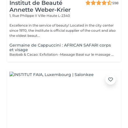
Institut de Beauté
598
Annette Weber-Krier
1, Rue Philippe II
Ville-Haute L-2340
Excellence in the service of beauty! Located in the city center
since 1970, the institute is official supplier of the court and also
the oldest beaut...
Germaine de Cappuccini : AFRICAN SAFARI corps
et visage
Baobab & Cacao: Exfoliation -Massage Basé sur le massage Hilotra de Madagascar, il combine des techniques ancestrales africaines et asiatiques pour générer une sensation de connexion avec la nature et un équilibre corporel. AFRICAN BLISS : Massage SWEET Maternity: Basé sur la technique du drainage lymphatique, ce rituel combine des mouvements ascendants et des mouvements enveloppants qui favorisent une sensation de légèreté et de confort immédiate dans les jambes Light Legs : Basé sur la technique du drainage lymphatique, ce rituel combine des mouvements ascendants et des mouvements enveloppants qui favorisent une sensation de légèreté et de confort immédiate dans les jambes