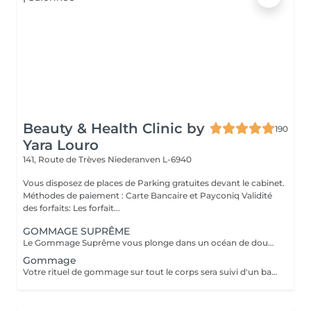
Beauty & Health Clinic by
190
Yara Louro
141, Route de Trèves
Niederanven L-6940
Vous disposez de places de Parking gratuites devant le cabinet.
Méthodes de paiement : Carte Bancaire et Payconiq Validité
des forfaits: Les forfait...
GOMMAGE SUPRÊME
Le Gommage Suprême vous plonge dans un océan de douceur pour une peau sublimée. Le massage relaxant effectué après le gommage vous donnera la sensation d'évasion suprême. Le résultat sera une recharge profonde avec votre corps et votre mental libéré de toutes les pollutions accumulées au fil des jours.
Gommage
Votre rituel de gommage sur tout le corps sera suivi d'un bain. Après cela vous bénéficierez d'un soin d'hydratation profonde.