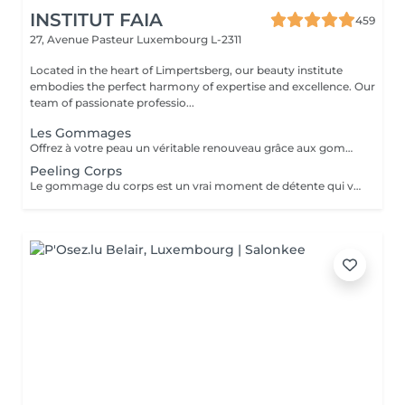
INSTITUT FAIA
459
27, Avenue Pasteur
Luxembourg L-2311
Located in the heart of Limpertsberg, our beauty institute
embodies the perfect harmony of expertise and excellence. Our
team of passionate professio...
Les Gommages
Offrez à votre peau un véritable renouveau grâce aux gommages corps Gemology. Enrichis en extraits minéraux précieux et en ingrédients naturels, ils exfolient en douceur, éliminent les cellules mortes et révèlent l'éclat de la peau. Leur texture sensorielle et leurs parfums délicats transforment l'exfoliation en un rituel de bien-être luxueux. Résultat : une peau lisse, douce, parfaitement préparée à recevoir les soins suivants.
Peeling Corps
Le gommage du corps est un vrai moment de détente qui va permettre à la peau de se débarrasser de ses inégalités et de retrouver une peau toute douce. Ce soin est parfait juste avant d'aller au soleil pour permettre à la peau de mieux bronzer.