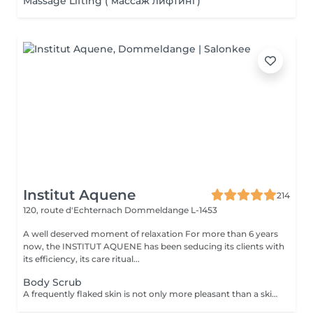
Massage Lifting ( массаж лифтинг)
Institut Aquene
214
120, route d'Echternach
Dommeldange L-1453
A well deserved moment of relaxation For more than 6 years
now, the INSTITUT AQUENE has been seducing its clients with
its efficiency, its care ritual...
Body Scrub
A frequently flaked skin is not only more pleasant than a skin dries and squameuse, but also appears in better health, absorbs more the moisturizing agents, is more supple ang young rest much longer. The gumming eliminates cells died from the skin, pores so loosened absorb much more easily creams of care and essences.