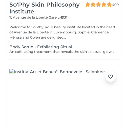
So'Phy Skin Philosophy
409
Institute
7, Avenue de la Liberté
Gare L-1931
Welcome to So'Phy, your beauty institute located in the heart
of Avenue de la Liberté in Luxembourg. Sophie, Clémence,
Mélissa and Gwen are delighted...
Body Scrub - Exfoliating Ritual
An exfoliating treatment that reveals the skin's natural glow while offering a true moment of relaxation. The scrub removes dead skin cells, refines skin texture and leaves the skin soft and radiant. According to your preference, you can choose between a black soap scrub for a purifying and enveloping experience, or a grain-based scrub for a more invigorating and effective exfoliation. Your chosen fragrance accompanies the entire treatment, with the option to extend the experience with a nourishing massage oil. The skin feels smooth, soft and delicately scented, while the body relaxes and the mind unwinds. An ideal treatment to prepare the skin, enhance its appearance or simply enjoy a moment for yourself.