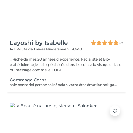
Layoshi by Isabelle
68
141, Route de Trèves
Niederanven L-6940
...Riche de mes 20 années d'expérience, Facialiste et Bio-
esthéticienne je suis spécialisée dans les soins du visage et l'art
du massage comme le KOBI...
Gommage Corps
soin sensoriel personnalisé selon votre état émotionnel: gommage complet du corps au sel rose de l'Himalaya pour une peau douce et satinée + douche