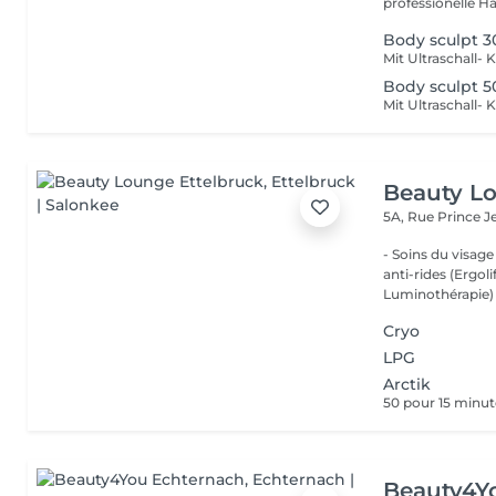
professionelle Ha
Body sculpt 3
Body sculpt 5
Beauty Lo
5A, Rue Prince 
- Soins du visage
anti-rides (Ergol
Luminothérapie) -
Cryo
LPG
Arctik
50 pour 15 minu
Beauty4Y