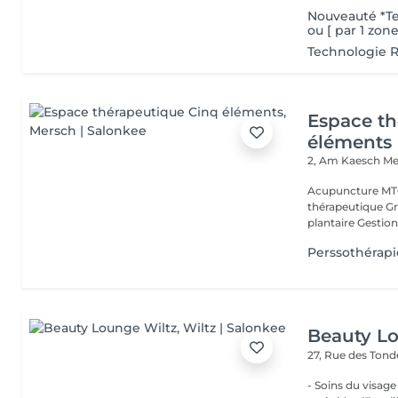
Nouveauté *T
ou [ par 1 zon
Technologie R
Espace th
éléments
2, Am Kaesch
Me
Acupuncture MTC
thérapeutique Gr
plantaire Gestion
Perssothérapie
Beauty L
27, Rue des Ton
- Soins du visage