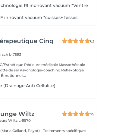
echnologie Rf inonovant vacuum *Ventre
e
F innovant vacuum *cuisses+ fesses
érapeutique Cinq
63
rsch L-7593
/Esthétique Pédicure médicale Massothérapie
otte de sel Psychologie-coaching Réflexologie
 Émotionnell...
 (Drainage Anti Cellulite)
ounge Wiltz
79
deurs
Wiltz L-9570
 (Maria Galland, Payot) - Traitements spécifiques