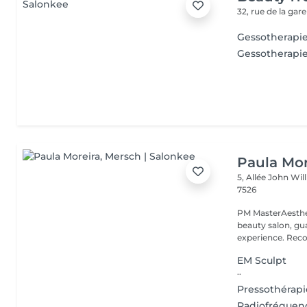
32, rue de la gar
Gessotherapi
Gessotherapie
Paula Mor
5, Allée John Wi
7526
PM MasterAesthe
beauty salon, gua
experience. Recog
EM Sculpt
..
Pressothérapi
Radiofréquen