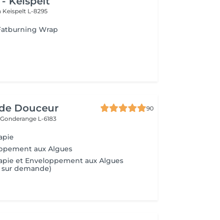
- Keispelt
n
Keispelt L-8295
atburning Wrap
de Douceur
90
e
Gonderange L-6183
apie
oppement aux Algues
rapie et Enveloppement aux Algues
 sur demande)