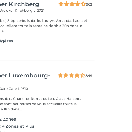
er Kirchberg
962
 Weicker
Kirchberg L-2721
ble) Stéphanie, Isabelle, Lauryn, Amanda, Laura et
ccueillent toute la semaine de 9h à 20h dans la
onne humeur ! La...
égères
her Luxembourg-
849
 Gare
Gare L-1610
nsable, Charlene, Romane, Lea, Clara, Hanane,
e sont heureuses de vous accueillir toute la
à 18h dans...
 2 Zones
4 Zones et Plus