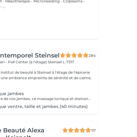
ift - Mésothérapie - Microneedling - Colplasma -
 ...
'Intemporel Steinsel
284
en - Pall Center (à l’étage)
Steinsel L-7317
nstitut de beauté à Steinsel à l'étage de l'épicerie
s une ambiance empreinte de sérénité et de calme,
que jambes
Dédié au bien-être de vos jambes, ce massage tonique et drainant vous procure une délicieuse sensation de légèreté.
ue ventre, taille et jambes (40 minutes)
de Beauté Alexa
117