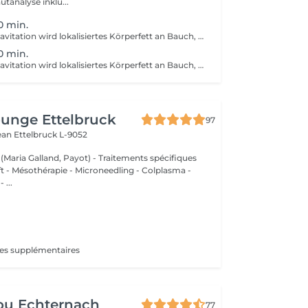
utanalyse inklu...
0 min.
Mit Ultraschall- Kavitation wird lokalisiertes Körperfett an Bauch, am Gesäss, an den Oberschenkeln und die Cellulite geformt. ERGEBNIS: Straffung der Haut, verbesserung von Narben und Dehnungsstreifen, anregung der Mikrozirkulation, verbesserg der Elastizität, reduzierung von Fettablagerungen. Wir empfehlen eine Kur von 6-8 Behandlungen Behandlungsdauer je nach Behanlungsbereich.
0 min.
Mit Ultraschall- Kavitation wird lokalisiertes Körperfett an Bauch, am Gesäss, an den Oberschenkeln und die Cellulite geformt. ERGEBNIS: Straffung der Haut, verbesserung von Narben und Dehnungsstreifen, anregung der Mikrozirkulation, verbesserg der Elastizität, reduzierung von Fettablagerungen. Wir empfehlen eine Kur von 6-8 Behandlungen Behandlungsdauer je nach Behanlungsbereich.
unge Ettelbruck
97
Jean
Ettelbruck L-9052
 (Maria Galland, Payot) - Traitements spécifiques
ift - Mésothérapie - Microneedling - Colplasma -
 ...
tes supplémentaires
ou Echternach
77