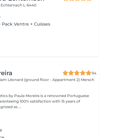
e
Echternach L-6440
e
 Pack Ventre + Cuisses
eira
114
lliam Léonard (ground floor - Appartment 2)
Mersch
tics by Paula Moreira is a renowned Portuguese
ranteeing 100% satisfaction with 15 years of
nized as ...
e
ce