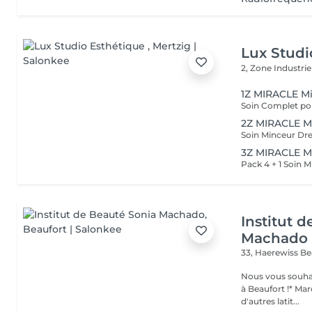
Lux Studi
2, Zone Industrie
1Z MIRACLE M
2Z MIRACLE M
3Z MIRACLE M
Institut 
Machado
33, Haerewiss
Be
Nous vous souhait
à Beaufort !* Marquer une pause beauté et bien-être, partir sous
d'autres latit...