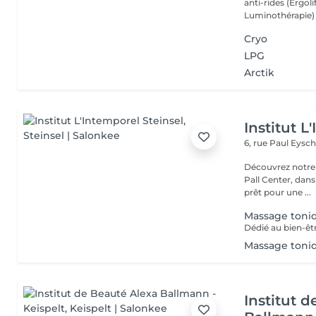
anti-rides (Ergol
Luminothérapie) -
Cryo
LPG
Arctik
Institut L
6, rue Paul Eysch
Découvrez notre i
Pall Center, dan
prêt pour une ...
Massage toni
Massage toniq
Institut 