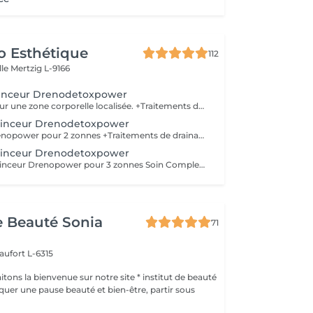
o Esthétique
112
lle
Mertzig L-9166
inceur Drenodetoxpower
Soin Complet pour une zone corporelle localisée. +Traitements de drainage des liquides emprisonnés et amélioration de la circulation, +Détruit les cellules graisseuses et/ou la cellulite. +Traitements pour brûler et éliminer les toxines et les graisses, désintoxication. +Réduit le poids et les mensurations. + Raffermissement de la peau et des muscles de la zone traitée. COMPREND 1 ZONE CORPORELLE 5 techniques personalisee
inceur Drenodetoxpower
Soin Minceur Drenopower pour 2 zonnes +Traitements de drainage des liquides emprisonnés et amélioration de la circulation, +Détruit les cellules graisseuses et/ou la cellulite. +Traitements pour brûler et éliminer les toxines et les graisses, désintoxication. +Réduit le poids, les mensuration et modelage du corps + Raffermissement de la peau et des muscles de la zone traitée. COMPREND 2 ZONE CORPORELLE 5 techniques indication 1 x par semana
inceur Drenodetoxpower
Pack 4 + 1 Soin Minceur Drenopower pour 3 zonnes Soin Complet pour une zone corporelle localisée. +Traitements de drainage des liquides emprisonnés et amélioration de la circulation, +Détruit les cellules graisseuses et/ou la cellulite. +Traitements pour brûler et éliminer les toxines et les graisses, désintoxication. +Réduit le poids, les mensuration et modelage du corps + Raffermissement de la peau et des muscles de la zone traitée. COMPREND 3 ZONE CORPORELLE 5 techniques indication 1 x par semana
de Beauté Sonia
71
aufort L-6315
ons la bienvenue sur notre site * institut de beauté