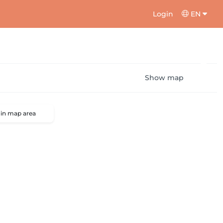
Login
EN
Show map
 in map area