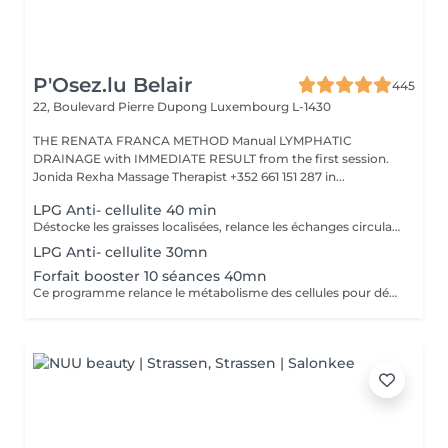
P'Osez.lu Belair
445
22, Boulevard Pierre Dupong
Luxembourg L-1430
THE RENATA FRANCA METHOD Manual LYMPHATIC
DRAINAGE with IMMEDIATE RESULT from the first session.
Jonida Rexha Massage Therapist +352 661 151 287 in...
LPG Anti- cellulite 40 min
Déstocke les graisses localisées, relance les échanges circulatoires et raffermit pour retrouver une peau lisse, plus ferme et un corps plus léger. Ce soin agit sur tous types de cellulite(adipeux,aqueuse et fibreuse).
LPG Anti- cellulite 30mn
Forfait booster 10 séances 40mn
Ce programme relance le métabolisme des cellules pour déstocker les graisses résistantes, lisser la cellulite et raffermir la peau. Cure à raison de 2 soins endermologie corps par semaine pendant 5 semaines .