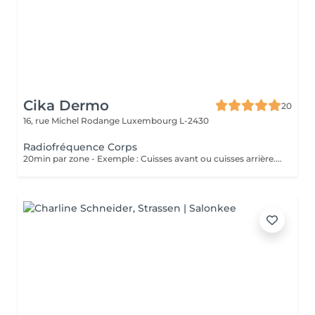
Cika Dermo
20
16, rue Michel Rodange
Luxembourg L-2430
Radiofréquence Corps
20min par zone - Exemple : Cuisses avant ou cuisses arrière. Soin Raffermissant pour le relâchement cutané ou la cellulite légère. L'effet est immédiat et évolutif sous 48h. Nous vous conseillons de faire ce soin en commençant par une cure de 6 séances et par la suite sous forme d'entretien uniquement.