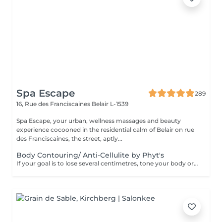
Spa Escape
289
16, Rue des Franciscaines
Belair L-1539
Spa Escape, your urban, wellness massages and beauty
experience cocooned in the residential calm of Belair on rue
des Franciscaines, the street, aptly...
Body Contouring/ Anti-Cellulite by Phyt's
If your goal is to lose several centimetres, tone your body or reduce cellulite, this treatment developed by Phyt's laboratories is for you. Together with adapting some lifestyle habits, and adopting others, you will obtain the results you're looking for. This treatment starts with a stimulating foot refresher and pressure point massage.