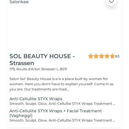
SOL BEAUTY HOUSE -
83
Strassen
179, Route d'Arlon
Strassen L-8011
Salon Sol' Beauty House is e is a place built by women for
women. Here you don't have to explain yourself. Come in as
you are. Our treatments are mad...
Anti-Cellulite STYX Wraps
Smooth. Sculpt. Glow. Anti-Cellulite STYX Wraps Treatment Say goodbye to stubborn cellulite and hello to smoother, firmer skin! Our STYX Wraps are a powerful anti-cellulite treatment that uses natural active ingredients and compression bandages to visibly tone and detox your body. What it does: Targets and reduces the appearance of cellulite Boosts circulation and lymphatic flow Firms, smooths, and hydrates the skin Helps contour problem areas Feel the tightening effect from the first session and enjoy a refreshed, sculpted silhouette. Perfect as a single treatment or a course for long-term results. Ready to wrap your way to confidence?
Anti-Cellulite STYX Wraps + Facial Treatment
(Vagheggi)
Smooth. Sculpt. Glow. Anti-Cellulite STYX Wraps Treatment Say goodbye to stubborn cellulite and hello to smoother, firmer skin! Our STYX Wraps are a powerful anti-cellulite treatment that uses natural active ingredients and compression bandages to visibly tone and detox your body. What it does: Targets and reduces the appearance of cellulite Boosts circulation and lymphatic flow Firms, smooths, and hydrates the skin Helps contour problem areas Feel the tightening effect from the first session and enjoy a refreshed, sculpted silhouette. Perfect as a single treatment or a course for long-term results. Make the most of time with facial treatment during the wrapping time! Ready to wrap your way to confidence?