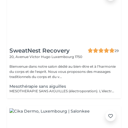
SweatNest Recovery
29
20, Avenue Victor Hugo
Luxembourg 1750
Bienvenue dans notre salon dédié au bien-être et à l'harmonie
du corps et de l'esprit. Nous vous proposons des massages
traditionnels du corps et du v...
Mesothérapie sans aiguilles
MESOTHERAPIE SANS AIGUILLES (électroporation). L'électromésothérapie est une technique médicale non invasive qui utilise des impulsions électriques pour améliorer l'apparence de la peau et le bien-être général. C'est une méthode sûre et efficace pour traiter une variété de problèmes de peau, des rides aux cicatrices d'acné, et elle est devenue une composante essentielle de nombreuses pratiques esthétiques. La mésothérapie sans aiguilles est également efficace pour le remodelage corporel et la réduction de la cellulite. Elle peut aider à tonifier les muscles et à éliminer les dépôts de graisse, aidant ainsi les clients à obtenir une silhouette plus ferme et plus sculptée. Cette technique utilise des courants électriques faibles intensité pour faire traverser la surface protectrice de la peau et les membranes cellulaires aux substances actives choisis selon des besoins et des effets attendus (p.ex., des enzymes et des produits favorisants le drainage lymphatique). Voici quelques-unes des principales contre-indications à l'électromésothérapie : Maladies cardiaques et porteurs de pacemaker Grossesse Épilepsie Cancers de la peau Diabète avancé Infections cutanées actives ou irritations cutanées graves Nombre de séances est établi selon des besoins et des résultats recherchés.