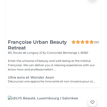
Françoise Urban Beauty
250
Retreat
80, Route de Longwy (City Concorde)
Bertrange L-8060
Enter the universe of beauty and well-being at the Institut
Françoise. We can deliver you A relaxing experience with our
know-how and professionalism ...
Ultra sons et Wonder Axon
Découvrez une approche innovante et non invasive pour sculpter votre silhouette, alliant la puissance de l'ultra son à la technologie avancée du Wonder Axon. Cette synergie unique agit en profondeur pour : Défibroser les cellulites indurées : Les ondes ultrasonores ciblent les nodules fibreux, brisant les tissus durcis et libérant les graisses emprisonnées. Brûler les graisses libérées : Le Wonder Axon active la lipolyse et stimule le drainage lymphatique, éliminant naturellement les toxines et les lipides. Sculpter une musculature harmonieuse : Les impulsions électrostimulantes du Wonder Axon tonifient les muscles en douceur, pour une silhouette ferme et équilibrée. Booster le métabolisme de base : En stimulant la microcirculation et l'activité cellulaire, cette combinaison relance la combustion des calories même au repos.