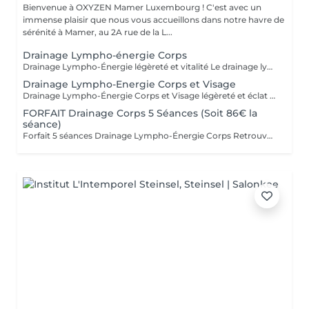
Bienvenue à OXYZEN Mamer Luxembourg ! C'est avec un
immense plaisir que nous vous accueillons dans notre havre de
sérénité à Mamer, au 2A rue de la L...
Drainage Lympho-énergie Corps
Drainage Lympho-Énergie légèreté et vitalité Le drainage lympho-énergie est une méthode douce qui stimule le système lymphatique pour libérer les toxines, réduire la rétention d'eau et améliorer la circulation. Par des gestes précis et respectueux du corps, cette technique procure une sensation de légèreté, apaise le stress et redonne de l'énergie. Bienfaits : affiner la silhouette, diminuer la cellulite, soulager les jambes lourdes, améliorer la circulation, restaurer vitalité et équilibre. Pour prolonger et optimiser les résultats, découvrez nos cartes forfaits à tarif avantageux. Idéal aussi pour faire plaisir sous forme de bon cadeau. - FORFAIT Drainage Corps 5 Séances 430€ ( soit 86€ la séance ) - FORFAIT Drainage Corps 10 Séances 790€ ( soit 79€ la séance ) Déconseillé aux femmes enceintes. Pour en savoir plus, cliquez ici : https://www.oxyzen.lu Avertissement : Nos soins sont dédiés au bien-être et à la relaxation. Ils ne remplacent pas un suivi médical et ne relèvent pas de la kinésithérapie.
Drainage Lympho-Energie Corps et Visage
Drainage Lympho-Énergie Corps et Visage légèreté et éclat Le drainage lympho-énergie est une méthode douce qui stimule le système lymphatique et libère les toxines pour rétablir équilibre et vitalité. * Visage : réduit rides et imperfections, illumine le teint, raffermit l'ovale, atténue acné et couperose, diminue les poches et favorise un véritable lifting naturel. * Corps : aide à lutter contre la cellulite et la rétention d'eau, soulage les jambes lourdes, améliore la circulation, apaise le stress et redonne de l'énergie. Un soin complet qui agit autant sur l'esthétique que sur le bien-être intérieur. Pour optimiser les résultats, découvrez nos cartes forfaits à tarif avantageux. Idéal aussi pour offrir en bon cadeau. Déconseillé aux femmes enceintes. Pour en savoir plus, cliquez ici : https://www.oxyzen.lu Avertissement : Nos soins sont dédiés au bien-être et à la relaxation. Ils ne remplacent pas un suivi médical et ne relèvent pas de la kinésithérapie.
FORFAIT Drainage Corps 5 Séances (Soit 86€ la
séance)
Forfait 5 séances Drainage Lympho-Énergie Corps Retrouvez une silhouette affinée, des jambes légères et plus de vitalité grâce à notre forfait de 5 séances de drainage lympho-énergie corps. Cette méthode naturelle agit sur la circulation, la cellulite, la rétention d'eau, le stress et la perte d'énergie. Avec ce forfait, vous bénéficiez d'un tarif préférentiel : 86 € la séance au lieu de 94 €, soit une remise d'environ 8,5 %. Avantages du forfait : - Résultats renforcés et durables au fil des séances - Accompagnement personnalisé et adapté à vos besoins - Économies substantielles par rapport aux séances unitaires - Flexibilité dans la planification de vos rendez-vous Ce forfait est également le cadeau idéal à offrir à un proche pour lui faire découvrir les bienfaits du drainage lympho-énergie. Déconseillé aux femmes enceintes. Pour en savoir plus, cliquez ici : https://www.oxyzen.lu