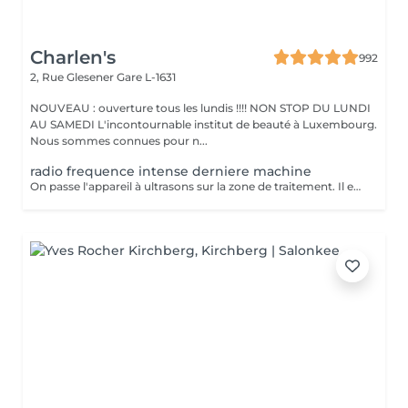
Charlen's
992
2, Rue Glesener
Gare L-1631
NOUVEAU : ouverture tous les lundis !!!! NON STOP DU LUNDI
AU SAMEDI L'incontournable institut de beauté à Luxembourg.
Nous sommes connues pour n...
radio frequence intense derniere machine
On passe l'appareil à ultrasons sur la zone de traitement. Il est possible de ressentir une légère sensation de chaleur pendant la séance mais la lipocavitation est indolore. La séance dure entre 40 minutes et 1h et vous pourrez reprendre vos activités quotidiennes normalement après le soin. Les resultats lissent la peau casse les capitons des la première seance