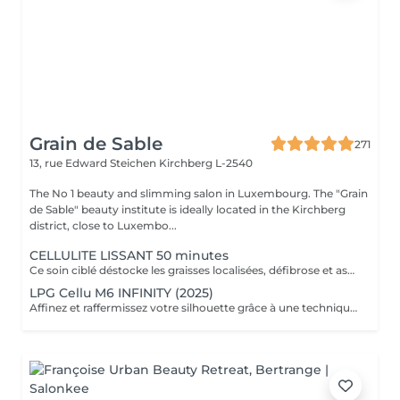
Grain de Sable
271
13, rue Edward Steichen
Kirchberg L-2540
The No 1 beauty and slimming salon in Luxembourg. The "Grain
de Sable" beauty institute is ideally located in the Kirchberg
district, close to Luxembo...
CELLULITE LISSANT 50 minutes
Ce soin ciblé déstocke les graisses localisées, défibrose et assouplit les tissus pour traiter efficacement la cellulite adipeuse et fibreuse tout en procurant un grand moment de bien-être.
LPG Cellu M6 INFINITY (2025)
Affinez et raffermissez votre silhouette grâce à une technique de palper-rouler associée à un système d'aspiration. La dernière génération, le Cellu M6 INFINITY est un programme de soins basés sur la technique " Endermologie ", permettant de stimuler la circulation et les tissus de la peau en profondeur grâce à un système mécanique de palper-rouler. Associant confort et efficacité, cette technique, très proche d'un massage manuel, assouplit les tissus, améliore la circulation veineuse et lymphatique et permet une meilleure élimination des toxines. Les soins du corps Cellu M6 INFINITY permettent de : - déstocker les graisses - lisser la cellulite - raffermir la peau - retrouver des jambes légères