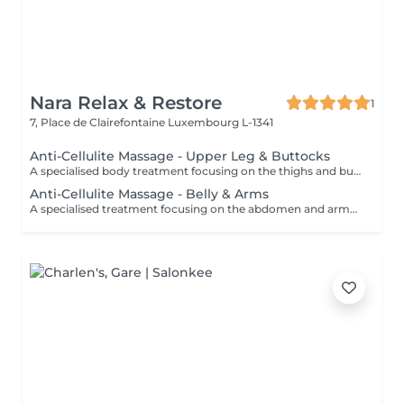
Nara Relax & Restore
1
7, Place de Clairefontaine
Luxembourg L-1341
Anti-Cellulite Massage - Upper Leg & Buttocks
A specialised body treatment focusing on the thighs and buttocks using intensive massage techniques designed to stimulate circulation and work the underlying tissues. This targeted treatment helps improve skin appearance, support tissue tone, and leave the treated areas feeling smoother, firmer, and revitalised.
Anti-Cellulite Massage - Belly & Arms
A specialised treatment focusing on the abdomen and arms using targeted massage techniques designed to stimulate circulation and support the skin's natural appearance. This intensive treatment helps improve tissue tone, enhance skin texture, and leave the treated areas feeling smoother, more supple, and refreshed.