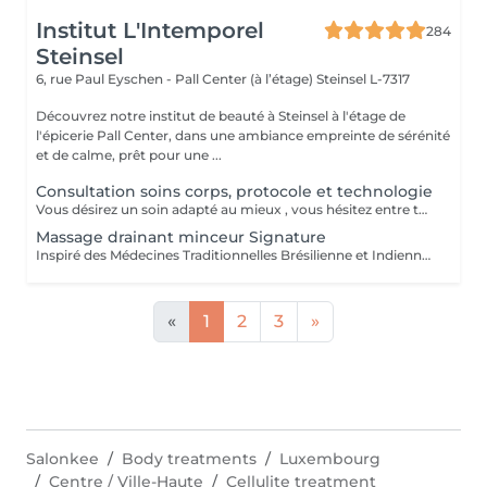
Institut L'Intemporel
284
Steinsel
6, rue Paul Eyschen - Pall Center (à l’étage)
Steinsel L-7317
Découvrez notre institut de beauté à Steinsel à l'étage de
l'épicerie Pall Center, dans une ambiance empreinte de sérénité
et de calme, prêt pour une ...
Consultation soins corps, protocole et technologie
Vous désirez un soin adapté au mieux , vous hésitez entre toutes nos techniques , machines et protocoles divers. Nous avons donc mis en place ce moment privilégié avec une esthéticienne , qui vous écoutera et répondra à vos attentes en vous conseillant au mieux . Les 25€ de la consultation vous seront déduits de votre soin si vous prenez rdv .
Massage drainant minceur Signature
Inspiré des Médecines Traditionnelles Brésilienne et Indienne, ce soin allie des manuvres de pétrissage, frictions et percussions pour apporter une détoxification et un drainage des tissus, un équilibre global du corps afin de restaurer son image de soi. Conseillé en cure de minimum 10 séances + 2 gratuites.
«
1
2
3
»
Salonkee
Body treatments
Luxembourg
Centre / Ville-Haute
Cellulite treatment