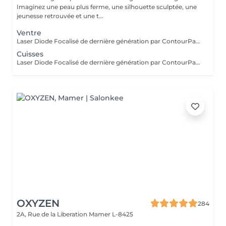
Imaginez une peau plus ferme, une silhouette sculptée, une
jeunesse retrouvée et une t...
Ventre
Laser Diode Focalisé de dernière génération par ContourParis° : ciblez les zones à traiter ventre, cuisses, fesses et bras pour raffermir la peau, réduire le relâchement cutané et gommer la cellulite. Une solution efficace pour une peau plus lisse, tonique et visiblement remodelée. Il est possible qu'il y ait des contre-indications à la réalisation de ce soin. Si vous n'êtes jamais venu, je vous conseille de réserver au préalable un bilan silhouette ou de téléphoner au cabinet.
Cuisses
Laser Diode Focalisé de dernière génération par ContourParis° : ciblez les zones à traiter ventre, cuisses, fesses et bras pour raffermir la peau, réduire le relâchement cutané et gommer la cellulite. Une solution efficace pour une peau plus lisse, tonique et visiblement remodelée. Il est possible qu'il y ait des contre-indications à la réalisation de ce soin. Si vous n'êtes jamais venu, je vous conseille de réserver au préalable un bilan silhouette ou de téléphoner au cabinet.
OXYZEN
284
2A, Rue de la Liberation
Mamer L-8425