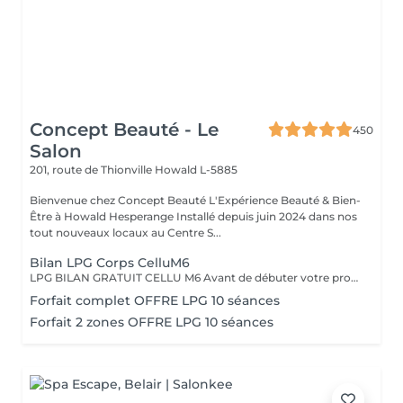
Concept Beauté - Le
450
Salon
201, route de Thionville
Howald L-5885
Bienvenue chez Concept Beauté L'Expérience Beauté & Bien-
Être à Howald Hesperange Installé depuis juin 2024 dans nos
tout nouveaux locaux au Centre S...
Bilan LPG Corps CelluM6
LPG BILAN GRATUIT CELLU M6 Avant de débuter votre programme LPG, nous vous offrons un bilan personnalisé. Cette séance permet d'analyser votre peau, d'évaluer vos besoins et de définir ensemble le protocole le plus adapté à vos objectifs (fermeté, cellulite, drainage, remodelage). Grâce à la technologie brevetée LPG Endermologie, nous vous conseillons un programme sur-mesure pour optimiser vos résultats dès la première séance. Un accompagnement exclusif : En plus de votre programme LPG, bénéficiez des conseils d'une professionnelle, coach en nutrition et bien-être, pour des résultats optimisés et durables. Un suivi global pour retrouver une silhouette harmonieuse et une meilleure vitalité ! Le Lipomassage est une technique issu de l'endermologie ,c'est la solution aux problèmes de cellulite, de graisses localisées et de relachement cutané. Cellu M6 combine trois efets majeurs: - Le destockage : il active la lipolyse et stimule les adipocytes déclenchant la libération des graisses - Le raffermissement : il stimule les fibroblastes pour générer collagène et élastine - Le rescultage : il décloisonne les amas graisseux et agit sur les septas ( aspect capitons )
Forfait complet OFFRE LPG 10 séances
Forfait 2 zones OFFRE LPG 10 séances