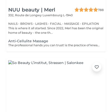
NUU beauty | Merl
788
332, Route de Longwy
Luxembourg L-1940
NAILS - BROWS - LASHES - FACIAL - MASSAGE - EPILATION
This is where it all started. Since 2022, Merl has been the original
home of beauty - the one th...
Anti-Cellulite Massage
The professional hands you can trust! is the practice of kneading or manipulating a person's muscles and other soft-tissue in order to reduce stress, reduce muscle pain, increase relaxation and improve the work of the immune system. Benefits of getting an anti-cellulite massage: - improves blood circulation - congestion in the skin goes away - metabolic processes in cells and tissues are activated - muscles and tissues are saturated with oxygen and minerals - skin becomes smooth and elastic How is massage anti-cellulite done? - back is massaged - arms are massaged - legs are massaged - belly is massaged Age restrictions: recommended to do from 16 years. Post procedure recommendations: do not do sport and any sharp movements for 2-3 hours after the procedure. Frequency: 2-3 times per week, 10 times in total. Repeat once in 3-6 months.