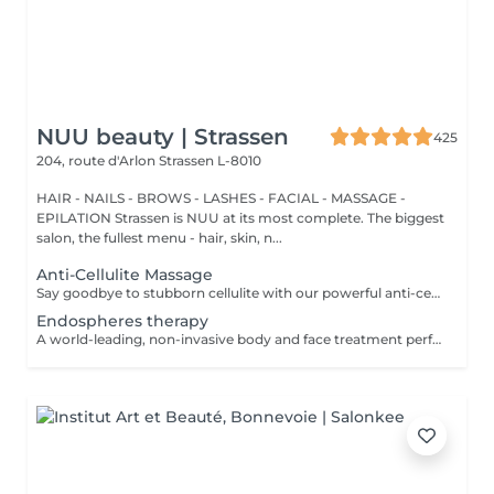
NUU beauty | Strassen
425
204, route d'Arlon
Strassen L-8010
HAIR - NAILS - BROWS - LASHES - FACIAL - MASSAGE -
EPILATION Strassen is NUU at its most complete. The biggest
salon, the fullest menu - hair, skin, n...
Anti-Cellulite Massage
Say goodbye to stubborn cellulite with our powerful anti-cellulite massage! This intensive treatment uses firm, targeted techniques to stimulate circulation, break down fat deposits, and smooth the skin's texture. By enhancing lymphatic flow and increasing metabolism, it visibly reduces the appearance of dimples and improves overall skin tone. Ideal as part of a body contouring plan. Age restrictions: recommended to do from 16 years. Post procedure recommendations: do not do sport and any sharp movements for 2-3 hours after the procedure. Frequency: 2-3 times per week, 10 times in total. Repeat once in 3-6 months.
Endospheres therapy
A world-leading, non-invasive body and face treatment performed using the original 3rd-generation Endospheres® technology one of the most advanced solutions on the market for sculpting, drainage, and skin firming. This Italian medical technology combines microvibration, deep lymphatic drainage, and muscle stimulation to deliver visible results from the very first session. Why Endospheres® at NUU: Original 3rd-generation Endospheres® device · Authentic Italian technology · Instant lightness, firmness, and contouring · Safe, natural, and highly effective · No downtime Key benefits: Reduces cellulite and water retention Improves blood and lymphatic circulation Firms and tightens the skin Relieves muscle tension and heaviness Stimulates collagen and natural glow A.F.T. (Abdominal Fat Treatment) Advanced thermal and vacuum technology designed to activate fat metabolism, enhance lymphatic drainage, and sculpt the abdominal area safely and comfortably. Recommended from: 18+ Post-care: No downtime Frequency: Course recommended for optimal results Results are visible and progressive with regular sessions.