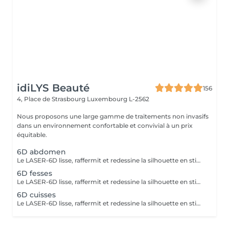
idiLYS Beauté
156
4, Place de Strasbourg
Luxembourg L-2562
Nous proposons une large gamme de traitements non invasifs
dans un environnement confortable et convivial à un prix
équitable.
6D abdomen
Le LASER-6D lisse, raffermit et redessine la silhouette en stimulant la peau en profondeur pour atténuer visiblement la cellulite. La LUMINOTHÉRAPIE du visage consiste à exposer la peau à des lumières LED afin de stimuler le renouvellement cellulaire et améliorer l'éclat du teint.
6D fesses
Le LASER-6D lisse, raffermit et redessine la silhouette en stimulant la peau en profondeur pour atténuer visiblement la cellulite.
6D cuisses
Le LASER-6D lisse, raffermit et redessine la silhouette en stimulant la peau en profondeur pour atténuer visiblement la cellulite. La LUMINOTHÉRAPIE du visage consiste à exposer la peau à des lumières LED afin de stimuler le renouvellement cellulaire et améliorer l'éclat du teint.