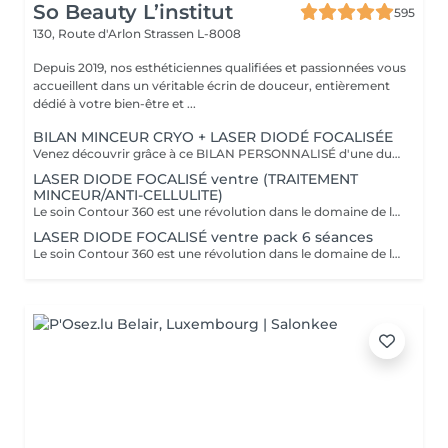
So Beauty L’institut
595
130, Route d'Arlon
Strassen L-8008
Depuis 2019, nos esthéticiennes qualifiées et passionnées vous
accueillent dans un véritable écrin de douceur, entièrement
dédié à votre bien-être et ...
BILAN MINCEUR CRYO + LASER DIODÉ FOCALISÉE
Venez découvrir grâce à ce BILAN PERSONNALISÉ d'une durée de 1h la formule la plus adapté pour vous afin d'atteindre vos objectifs ! Le soin Contour 360 est une révolution dans le domaine de l'esthétique corporelle. Si vous cherchez à affiner votre silhouette sans recourir à des interventions chirurgicales invasives, ce traitement est idéal ! Pourquoi opter pour le soin Contour 360 ? La technologie Contour 360 est adaptée à tous les types de peau et à diverses zones du corps. Que ce soit pour le ventre, les poignées d'amour, les cuisses ou les bras. Ce dispositif de body contouring combine trois traitements en un : la cryolipolyse augmentée, le laser diode focalisé et le palper-rouler mécanique. La cryolipolyse détruit les cellules adipeuses grâce à un froid intense, tandis que le laser diode stimule la production de collagène et l'élimination des triglycérides. Le palper-rouler mécanique améliore la circulation sanguine et lymphatique, combattant ainsi la rétention d'eau et la cellulite. Cette synergie permet des résultats visibles dès la première séance.
LASER DIODE FOCALISÉ ventre (TRAITEMENT
MINCEUR/ANTI-CELLULITE)
Le soin Contour 360 est une révolution dans le domaine de l'esthétique corporelle. Si vous cherchez à affiner votre silhouette sans recourir à des interventions chirurgicales invasives, ce traitement est idéal! Contour 360 ne se contente pas de réduire les graisses, elle améliore également la fermeté et la texture de la peau. Grâce à l'association du laser diode focalisé et du palper-rouler mécanique, la technologie stimule la production naturelle de collagène et d'élastine, deux composants essentiels pour une peau ferme et élastique. Le laser chauffe doucement les tissus, favorisant ainsi l'élimination des graisses et la tonicité de la peau. Le palper-rouler, quant à lui, reproduit un massage efficace, réduisant la cellulite et améliorant l'aspect général de la peau pour une silhouette redessinée et harmonieuse.
LASER DIODE FOCALISÉ ventre pack 6 séances
Le soin Contour 360 est une révolution dans le domaine de l'esthétique corporelle. Si vous cherchez à affiner votre silhouette sans recourir à des interventions chirurgicales invasives, ce traitement est idéal! Contour 360 ne se contente pas de réduire les graisses, elle améliore également la fermeté et la texture de la peau. Grâce à l'association du laser diode focalisé et du palper-rouler mécanique, la technologie stimule la production naturelle de collagène et d'élastine, deux composants essentiels pour une peau ferme et élastique. Le laser chauffe doucement les tissus, favorisant ainsi l'élimination des graisses et la tonicité de la peau. Le palper-rouler, quant à lui, reproduit un massage efficace, réduisant la cellulite et améliorant l'aspect général de la peau pour une silhouette redessinée et harmonieuse.