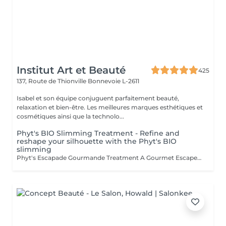
Institut Art et Beauté
425
137, Route de Thionville
Bonnevoie L-2611
Isabel et son équipe conjuguent parfaitement beauté,
relaxation et bien-être. Les meilleures marques esthétiques et
cosmétiques ainsi que la technolo...
Phyt's BIO Slimming Treatment - Refine and
reshape your silhouette with the Phyt's BIO
slimming
Phyt's Escapade Gourmande Treatment A Gourmet Escape Certified Organic Indulge in our Escapade Gourmande treatment, a truly sensory escape certified organic, combining softness and pleasure for an ultimate relaxation experience. Coconut Scrub: Gentle Exfoliation: Coconut pulp gently removes dead skin cells, revealing smooth and refined skin. Skin Enhancement: This scrub reveals a naturally radiant and refreshed complexion. Shea Butter Wrap: Intense Hydration: Shea butter melts onto your body, providing deep nourishment and hydration. Deep Relaxation: This well-being massage offers profound relaxation and unparalleled comfort. Cocoa Wrap: Sensory Awakening: Cocoa envelops your skin in a fragrant, warming embrace, awakening your senses and extending the feeling of well-being. Gourmet Delight: The enchanting cocoa aroma adds a touch of indulgence to your experience. Why Choose This Treatment? A Unique Sensory Escape: This treatment is a complete sensory adventure, offering both well-being and pleasure at every step. Organic Ingredients: Enjoy the best of nature with certified organic ingredients while respecting the environment. A Moment of Pure Indulgence: Treat yourself to a luxurious pause where stress and tension melt away. You deserve this moment of luxury and well-being. We look forward to providing you with an unforgettable gourmet escape.Esthéticiennes Fatima Lisette Carla Marie Francesca Mirza