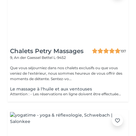
Chalets Petry Massages
197
9, An der Gaessel
Bettel L-9452
Que vous séjourniez dans nos chalets exclusifs ou que vous
veniez de l'extérieur, nous sommes heureux de vous offrir des
moments de détente. Sentez-vo...
Le massage à l'huile et aux ventouses
Attention : - Les réservations en ligne doivent être effectuées au moins 24 heures à l'avance. - Si vous souhaitez réserver un massage à court terme (moins de 24 heures à l'avance), veuillez appeler le +49 173 390 20 62. - Si vous devez annuler le massage, nous vous demandons de le faire au moins 24 heures à l'avance, sinon nous devrons facturer 70 % du prix des massages. - Les employés et les horaires peuvent être adaptés si nécessaire, après consultation avec vous. Traite d'abord les tissus cutanés et musculaires. Ensuite, les ventouses dénouent les blocages énergétiques. Ce massage dynamise le sang, améliore la microcirculation et favorise l'élimination des toxines. Perfectionne la souplesse et la qualité de peau, tonifiant l'épiderme.