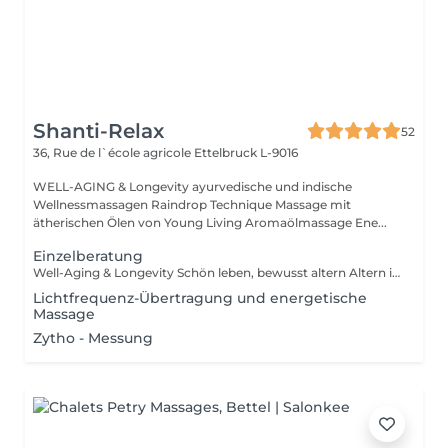
Shanti-Relax
52
36, Rue de l`école agricole
Ettelbruck L-9016
WELL-AGING & Longevity ayurvedische und indische
Wellnessmassagen Raindrop Technique Massage mit
ätherischen Ölen von Young Living Aromaölmassage Ene...
Einzelberatung
Well-Aging & Longevity Schön leben, bewusst altern Altern ist kein Rückschritt es ist ein natürlicher Wandel, den wir mit Achtsamkeit und Lebensfreude gestalten können. Well-Aging bedeutet, den eigenen Körper zu verstehen, ihn zu unterstützen und mit ihm in Harmonie zu leben Tag für Tag, Jahr für Jahr. Dein Weg beginnt hier Ob du erste Zeichen der Hautalterung spürst, deinen Schlaf verbessern möchtest oder einfach mehr Energie im Alltag suchst Ich begleite dich mit Herz, Wissen und maßgeschneiderten Lösungen. Denn die besten Jahre sind nicht vorbei sie beginnen genau jetzt.
Lichtfrequenz-Übertragung und energetische
Massage
Zytho - Messung