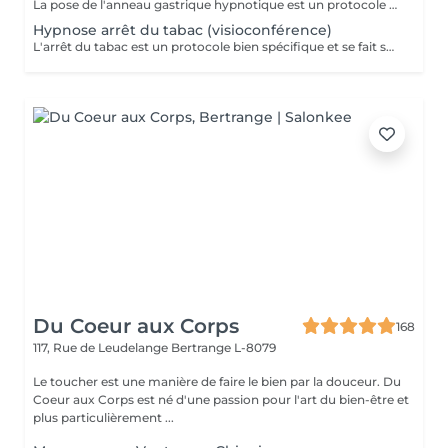
La pose de l'anneau gastrique hypnotique est un protocole bien spécifique et se fait sur 4 séances. Une séance de suivi est également comprise dans le forfait. L'anneau gastrique hypnotique sera bénéfique pour quiconque a un surpoids de 10kg ou plus. La solution hypnotique vous permet de perdre vos kilos en trop sans passer par la case chirurgie chère et dangereuse. Grâce à l'anneau gastrique hypnotique, vous créez un rapport différent avec la nourriture afin de changer vos habitudes alimentaires durablement. Plus d'informations sur : http://jgchypnose.com
Hypnose arrêt du tabac (visioconférence)
L'arrêt du tabac est un protocole bien spécifique et se fait sur 4 séances. Une séance de suivi est également comprise dans le forfait. Motivé à vous libérer du tabac ? Agissez, reprenez votre vie en main et libérez-vous de ces comportements automatiques. Grâce aux suggestions mentales, l'hypnose offre des résultats spectaculaires.
Du Coeur aux Corps
168
117, Rue de Leudelange
Bertrange L-8079
Le toucher est une manière de faire le bien par la douceur. Du
Coeur aux Corps est né d'une passion pour l'art du bien-être et
plus particulièrement ...