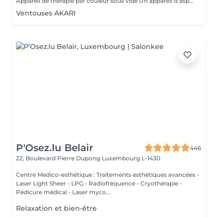
Appareil de thérapie par couleur sous vide Un appareil d'aspiration - complété avec 21 couleurs (barre de couleurs Akari). APPLICATIONS En cosmétique, en massage, en physiothérapie et dans le domaine médical. AVANTAGE En raison du vide, de la levée sans pression, la circulation sanguine et la lymphe sont stimulées. Ce vide est constant, finement contrôlé et réglable. Il a un train doux. Cela signifie qu'il peut également être utilisé sur les zones les plus sensibles - cicatrices, contour des yeux, lèvres, zones douloureuses ... APPLICATIONS POSSIBLES EN COSMÉTIQUE, Pour resserrer et affiner le visage (rides autour des yeux et des lèvres), cou et décolleté les bras supérieurs , ventre , hanche , cellulite DANS LE MASSAGE, drainage , réflexologie , tissu conjonctif, le drainage lymphatique , compensation des méridiens , dans les blessures sportives Pour le post-traitement des opérations faciales Possibilité d'utiliser une pyramide de cristal de roche pour faire des stimulations de couleur.
Ventouses AKARI
P'Osez.lu Belair
446
22, Boulevard Pierre Dupong
Luxembourg L-1430
Centre Medico-esthétique : Traitements esthétiques avancées -
Laser Light Sheer - LPG - Radiofréquence - Cryothérapie -
Pédicure médical - Laser myco...
Relaxation et bien-être