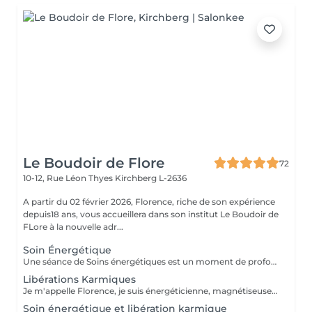
Le Boudoir de Flore
72
10-12, Rue Léon Thyes
Kirchberg L-2636
A partir du 02 février 2026, Florence, riche de son expérience
depuis18 ans, vous accueillera dans son institut Le Boudoir de
FLore à la nouvelle adr...
Soin Énergétique
Une séance de Soins énergétiques est un moment de profond bien-être et de lâcher-prise, un moment précieux pour vous reconnecter avec vous-même. L'harmonisation énergétique permet de prendre soin de soi sans être envahi par le mental et les émotions, de libérer les blocages et mémoires du passé, de (re)trouver pleinement son potentiel d'énergie, sa force vitale et créatrice, de s'aimer et s'accepter et enfin, vivre l'amour inconditionnel, d'être en paix avec soi même et de ressentir centrage et légèreté. Les soins énergétiques que je pratique nettoient les différents corps énergétiques (physique, émotionnel, mental, spirituel) et visent à dissoudre les blocages et les croyances limitantes qui nous empêchent d'avancer positivement dans la vie. Avant tout travail énergétique, quelle que soit la méthode holistique, il est important de procéder à un diagnostic énergétique de la personne. A qui s'adresse le soin énergétique ? Ils peuvent être réalisés sur tout le monde, à tous âges, quelques soient les antécédents, les maladies et les traitements en cours. Les Soins Energétiques ne présentent pas de contre-indication, prévoir juste un temps de repos après une séance. A noter que ces thérapies ne remplacent pas, en aucun cas, la médecine conventionnelle. Mon approche énergétique est dépouillée de toute attache religieuse et ne demande pas au consultant de cheminement spirituel particulier. NB : chaque minute additionnelle au temps prévu sera facturée 1€. Merci. Pour une première expérience, choisissez la séance de 75 mn.
Libérations Karmiques
Je m'appelle Florence, je suis énergéticienne, magnétiseuse, passeuse d'âme, karmathérapeute et médium clairaudiente et clairvoyante. Les soins karmiques que je propose sont des soins énergétiques qui vont essentiellement travailler sur votre structure énergétique reliée à votre vie actuelle afin de libérer et nettoyer les empreintes de ces mémoires ancestrales négatives. Les soins karmiques et transgénérationnels consistent à aller libérer des mémoires, des blessures et blocages issus de nos vies antérieures dont votre structure énergétique porte encore l'empreinte. Certaines de ces mémoires douloureuses se rattachent directement à votre âme, d'autres sont associées à votre famille, dans ce cas nous parlons de mémoires transgénérationnelles. Lorsque je travaille sur des mémoires karmiques, grâce à la médiumnité, je peux retracer vos vies antérieures et voir précisément les blocages, les blessures, les émotions négatives liés à vos problèmes actuels. Vous allez vivre des moments de partage, et vous sentirez cette libération karmique par des sensations d'apaisement et de soulagement. Je conseille de faire dans un premier temps le soin énergétique et ensuite le soin libération karmique. Voter traitement en sera beaucoup plus efficace Vous allez prendre conscience pour quelles raisons vous êtes attiré par certains lieux, certaines personnalités etc. Cela donnera l'explication également sur vos comportements, vos préférences, vos craintes. NB : pour chaque minute additionnelle au temps prévu sera facturée 1€. Merci
Soin énergétique et libération karmique