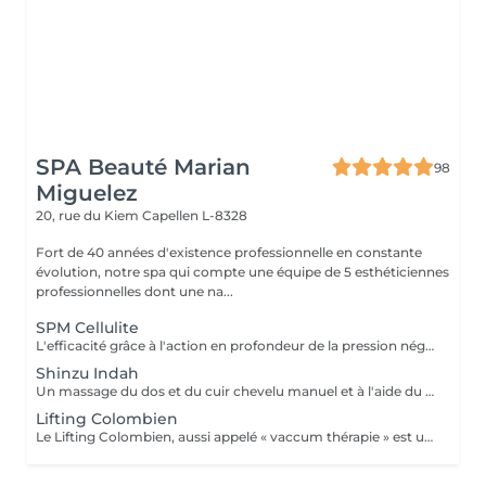
SPA Beauté Marian
98
Miguelez
20, rue du Kiem
Capellen L-8328
Fort de 40 années d'existence professionnelle en constante
évolution, notre spa qui compte une équipe de 5 esthéticiennes
professionnelles dont une na...
SPM Cellulite
L'efficacité grâce à l'action en profondeur de la pression négative. Technique originale du "palper - rouler" Drainage, régénération et raffermissement des tissus du visage, du buste et du corps. Pour tous types de peaux. Traitements spécifiques contre les vergetures, la cellulite et bien d'autres. Maîtriser peau d'orange, culotte de cheval et tissus conjonctif faible grâce au SPM Digital ! Le SPM le multi -talent dont on ne peut plus se passer. Raffermir et regalber la poitrine sans appel à la chirurgie, l'un des nombreux traitements spécifiques.
Shinzu Indah
Un massage du dos et du cuir chevelu manuel et à l'aide du Rama, cet outil en métal kansa parfaitement adapté au travail des méridiens, des mémoires, des blocages émotionnels du dos. Pour une détente profonde et un véritable reset sur le plan émotionnel!
Lifting Colombien
Le Lifting Colombien, aussi appelé « vaccum thérapie » est une technique non chirurgicale, pratiquée à l'aide de ventouses qui exercent une aspiration pour casser les dépôts de cellulite et de graisse, éliminer les toxines, améliorer le drainage et restaurer l'élasticité de la peau.