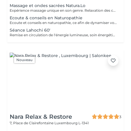
Massage et ondes sacrées Natura.Lo
Expérience massage unique en son genre. Relaxation des corps et soin sonore au tambour, bols tibétains et vocale accompagné de notre partenaire bien-être : Anne
Ecoute & conseils en Naturopathie
Ecoute et conseils en naturopathie, ce afin de dynamiser votre retour à la vitalité mentale et corporelle. (Anamnèse de votre mode de vie et de votre quotidien, et mise en place de votre plan "bien-être") Les conseils ou soins en naturopathie ne remplacent en aucun cas un traitement chez votre médecin. Chèque cadeau disponible (Montant de votre choix, celui-ci est à indiquer lors de votre demande) (Temps de séance facultatif)
Séance Lahochi 60'
Remise en circulation de l'énergie lumineuse, soin énergétique. Chèque cadeau disponible (Montant de votre choix, celui-ci est à indiquer lors de votre demande)
Nouveau
Nara Relax & Restore
3
7, Place de Clairefontaine
Luxembourg L-1341