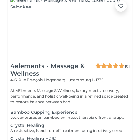
4elements - Massage &
101
Wellness
4-6, Rue François Hogenberg
Luxembourg L-1735
At 4Elements Massage & Wellness, luxury meets recovery,
performance, and holistic well-being in a refined space created
to restore balance between bod...
Bamboo Cupping Experience
Les ventouses en bambou en massothérapie offrent une approche naturelle, douce et non invasive pour le soin du corps Elles agissent en profondeur tout en respectant les tissus, sans provoquer de douleur ni de marques. Bienfaits principaux : Stimulent la microcirculation sanguine et améliorent l'oxygénation des tissus Favorisent la récupération musculaire et réduisent les tensions, notamment au niveau du dos et de la nuque Produisent un effet de drainage lymphatique, aidant à diminuer les dèmes Améliorent la tonicité et l'élasticité de la peau Induisent une relaxation profonde, bénéfique en cas de stress Grâce aux propriétés naturelles du bambou, le massage se caractérise par un glissement fluide et une pression maîtrisée, garantissant un soin confortable et non traumatique. Contre-indications : Affections cutanées inflammatoires, varices, hypertension artérielle sévère, fragilité vasculaire.
Crystal Healing
A restorative, hands-on-off treatment using intuitively selected crystals placed on and around the body. - A 20 minute phone call before the session to explore your goals and tailor your plan - A personalized Crystal body layout (and intention focused grids if needed) - Chakra balancing to realign and stabilize your energy centers - Energy field cleansing (aura sweep, grounding, and sealing) - Yin-Yang harmonization for overall energetic coherence - Aftercare suggestions Ideal for: stress relief, emotional balance, mental clarity, energetic reset. For questions and additional information, please contact claudia@4elements.lu
Crystal Healing + JSJ