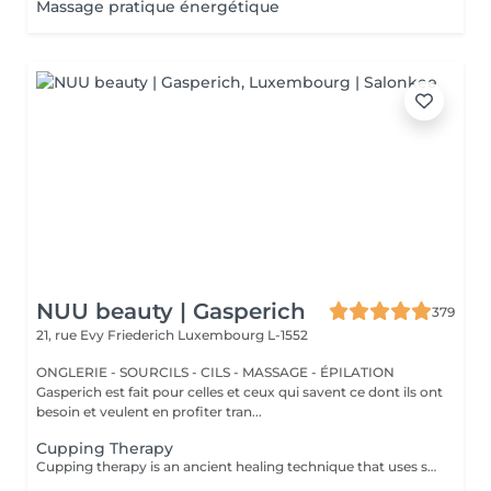
Massage pratique énergétique
NUU beauty | Gasperich
379
21, rue Evy Friederich
Luxembourg L-1552
ONGLERIE - SOURCILS - CILS - MASSAGE - ÉPILATION
Gasperich est fait pour celles et ceux qui savent ce dont ils ont
besoin et veulent en profiter tran...
Cupping Therapy
Cupping therapy is an ancient healing technique that uses special cups to create gentle suction on the skin. This suction promotes blood flow, relieves muscle tension, reduces inflammation, and supports deep relaxation. The treatment can help release toxins, improve circulation, and ease chronic pain or stiffness. *Please note that cupping therapy could just be added to a massage service with includes back massage.