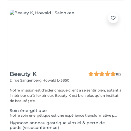
Beauty K
182
2, rue Sangenberg
Howald L-5850
Notre mission est d'aider chaque client à se sentir bien, autant à
l'intérieur qu'à l'extérieur. Beauty K est bien plus qu'un institut
de beauté ; c'e...
Soin énergétique
Notre soin énergétique est une expérience transformative pour libérer blocages et tensions, tout en cultivant une paix intérieure profonde. Ce traitement unique agit sur les énergies environnantes et utilise des techniques éprouvées pour harmoniser l'énergie vitale de votre corps. Avec une approche holistique, nous ciblons les déséquilibres énergétiques qui influent sur votre santé physique et émotionnelle. Basée sur l'interaction avec les champs énergétiques, cette méthode restaure l'équilibre entre corps, esprit et âme. Ce soin, apaisant et régénérant, stimule vos capacités naturelles d'auto-guérison, renforçant vitalité et clarté mentale. Idéal pour se sentir revitalisé, allégé du quotidien, et en harmonie avec soi-même.
Hypnose anneau gastrique virtuel & perte de
poids (visioconférence)