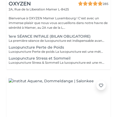
OXYZEN
285
2A, Rue de la Liberation
Mamer L-8425
Bienvenue à OXYZEN Mamer Luxembourg ! C'est avec un
immense plaisir que nous vous accueillons dans notre havre de
sérénité à Mamer, au 2A rue de la L...
1ere SÉANCE INITIALE (BILAN OBLIGATOIRE)
La première séance de luxopuncture est indispensable avant de débuter tout programme. D'une durée d'environ 1 heure, elle se déroule en deux temps : 30 minutes d'échange approfondi (anamnèse) pour comprendre vos besoins, vos habitudes et définir vos objectifs 30 minutes de séance de luxopuncture, adaptée en fonction de cet échange Cette étape permet de personnaliser votre accompagnement et d'optimiser les résultats. Chaque protocole est ainsi ajusté à votre profil (poids, stress, sommeil, compulsions). Séance essentielle pour un suivi efficace et durable Permet un accompagnement sur mesure Un premier pas vers votre équilibre et votre bien-être durable.
Luxopuncture Perte de Poids
Luxopuncture Perte de poids La luxopuncture est une méthode douce et non invasive qui aide à réguler l'appétit, réduire les fringales et rééquilibrer le métabolisme. Idéale pour accompagner une perte de poids progressive, elle agit également sur le stress et les compulsions alimentaires. Chaque séance est adaptée à vos besoins afin de vous accompagner en douceur vers un meilleur équilibre et des résultats durables. Un accompagnement naturel pour retrouver légèreté, équilibre et bien-être au quotidien.
Luxopuncture Stress et Sommeil
Luxopuncture Stress & Sommeil La luxopuncture est une méthode douce et non invasive qui aide à apaiser le système nerveux, réduire le stress et améliorer la qualité du sommeil. Elle se pratique à l'aide d'un stylo à infrarouge qui stimule des points réflexes du corps, sans aiguille et en toute douceur. Chaque séance est adaptée à vos besoins afin de favoriser un relâchement profond et un apaisement durable. Un accompagnement naturel pour retrouver calme, sérénité et un sommeil réparateur.