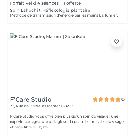
Forfait Réiki 4 séances + 1 offerte
Soin Lahochi § Réflexologie plantaire
Méthode de transmission d'énergie par les mains La: lumière, amour HO: mouvement de l'énergie CHI: energie vitale Effets: -Diminue le stress -Procure un calme profond et durable -Aide à harmoniser le corps et l'esprit - Energie retrouvée - Favorise le lâcher-prise -Harmonisation des Chakras Couplé à la réflexologie plantaire c'est un soin qui apporte une relaxation complète et durable alliant les bienfaits du soin énergétique et ceux de la réflexologie . A faire seul ou en cure de 4 séances "Détente absolue "
F'Care Studio
32
22, Rue de Bruxelles
Mamer L-8223
F'Care Studio vous offre bien plus qu'un soin du visage : une
expérience signature qui agit sur la peau, les muscles du visage
et l'équilibre du systè...