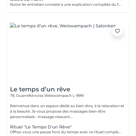
Notre 1er entretien consiste à une explication complète du fonctionne de l'Ostéofluidique ainsi que de voir notre plan d'action et le nombre de séance à fixer selon votre problématique.
Le temps d’un rêve
79, Duarrefstrooss
Weiswampach L-9991
Bienvenue dans un espace dédié au bien-être, à la relaxation et
à la beauté. Je vous propose des massages bien-être
personnalisés : massage relaxant...
Rituel "Le Temps D'un Rêve"
Offrez-vous une pause hors du temps avec ce rituel complet alliant détente et harmonisation. Ce soin débute par une purification des mains et des pieds : gommage et masque pour les mains, bain, gommage et masque pour les pieds, pour une sensation de légèreté et de douceur. Il se poursuit avec un soin visage fondamental, suivi d'un énergétique Reiki. Le rituel se termine par un massage relaxant, pour un lâcher-prise profond et durable. Un moment de bien-être absolu le temps d'un rêve.