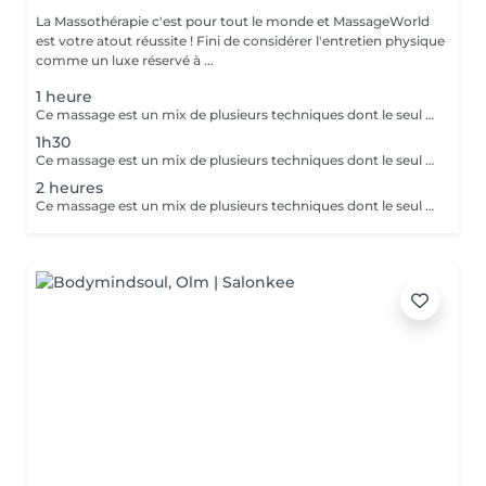
La Massothérapie c'est pour tout le monde et MassageWorld
est votre atout réussite ! Fini de considérer l'entretien physique
comme un luxe réservé à ...
1 heure
Ce massage est un mix de plusieurs techniques dont le seul but est : LE RÉSULTAT Chaque mix est étudié et décidé avec vous, car pour améliorer une conséquence, il faut en trouver la cause. Deep Tissue, Myofascial Release, Trigger Point, Scraping Gua-Sha, Cupping Therapy combinées pour une efficacité maximale !! Douleurs chronique ou passagères, augmentation de performances ou récupération, relaxation physique ou mentale, détoxication, drainage, la combinaison ces techniques offrent des possibilités illimitées.
1h30
Ce massage est un mix de plusieurs techniques dont le seul but est : LE RÉSULTAT Chaque mix est étudié et décidé avec vous, car pour améliorer une conséquence, il faut en trouver la cause. Deep Tissue, Myofascial Release, trigger Point, scarping / Gua-Sha, cupping therapy combinées pour une efficacité maximale !! Douleurs chronique ou passagères, augmentation de performances ou récupération, relaxation physique ou mentale, détoxication, drainage, la combinaison de toutes ces techniques est illimitée.
2 heures
Ce massage est un mix de plusieurs techniques dont le seul but est : LE RÉSULTAT Chaque mix est étudié et décidé avec vous, car pour améliorer une conséquence, il faut en trouver la cause. Deep Tissue, Myofascial Release, trigger Point, scarping / Gua-Sha, cupping therapy combinées pour une efficacité maximale !! Douleurs chronique ou passagères, augmentation de performances ou récupération, relaxation physique ou mentale, détoxication, drainage, la combinaison de toutes ces techniques est illimitée.