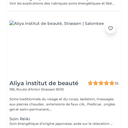
Voir les explications des rubriques soins énergétiques et libérations karmiques. Pour chaque minute additionnelle au temps prévu, 1€ sera facturé. Merci de votre compréhension.
Aliya institut de beauté
35
196, Route d'Arlon
Strassen 8010
Soins traditionnels du visage et du corps, épilation, massages
aux pierres chaudes , extensions de faux cils , Pedicue , ongles
gel et semi-permanent,...
Soin Réiki
Soin énergétique d'origine japonaise, axée sur la relaxation et l'harmonisation du corps et de l'esprit. REI: universel KI: énergie vital Le praticien pose doucement les mains sur les différentes zones , il n'y a pas de manipulation ou de pression. Effets: -Réduction du stress et de l'anxiété -Sensation de calme et de lâcher prise -Aide à apaiser le mental -favorise l'endormissement -Aide à relâcher les tensions émotionnelles le réiki est une pratique douce qui vise surtout : -la détente -l'équilibre émotionnel -le bien-être global A faire seul ou en cure de 4 séances