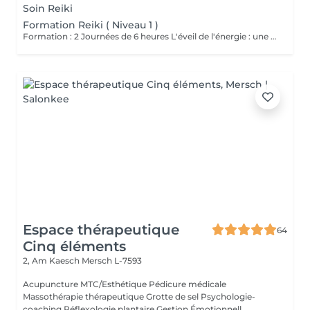
Soin Reiki
Formation Reiki ( Niveau 1 )
Formation : 2 Journées de 6 heures L'éveil de l'énergie : une initiation à l'énergie universelle du Reiki Usui. Ce 1er niveau permet d'apprendre à canaliser et transmettre l'énergie par imposition des mains, sur soi et sur autrui. La formation aborde les bases de la méthode traditionnelle de Mikao Usui, la purification énergétique, les auto-traitements et la découverte du centre intérieur. Cours en présentiel, théorique , pratique et initiation. Accessible a tous. Prévoir son pique nique.
Espace thérapeutique
64
Cinq éléments
2, Am Kaesch
Mersch L-7593
Acupuncture MTC/Esthétique Pédicure médicale
Massothérapie thérapeutique Grotte de sel Psychologie-
coaching Réflexologie plantaire Gestion Émotionnell...