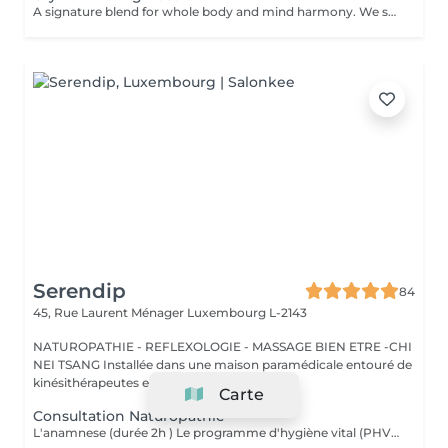
A signature blend for whole body and mind harmony. We set your intention, select specific crystals, and apply JSJ flows that complement your needsperfect for layered support (physical, emotional, and subtle energy). For questions and additional information, please contact claudia@4elements.lu
Serendip
84
45, Rue Laurent Ménager
Luxembourg L-2143
NATUROPATHIE - REFLEXOLOGIE - MASSAGE BIEN ETRE -CHI
NEI TSANG Installée dans une maison paramédicale entouré de
kinésithérapeutes et ostéopathes L...
Carte
Consultation Naturopathie
L'anamnese (durée 2h ) Le programme d'hygiène vital (PHV) Je vous remettrai un programme d'hygiène vital, par mail, sous quelques jours , Il est constitué de conseils naturopathiques personnalisés et dédiés pour une prise en charge globale des différents plans de la santé (alimentation, activités physiques, gestion psycho-émotionnel) et pourra être complété selon le cas par des complémentations nutritionnelles. Nous ferons un point par téléphone afin de vous donner plus amples explications sur ces conseils.