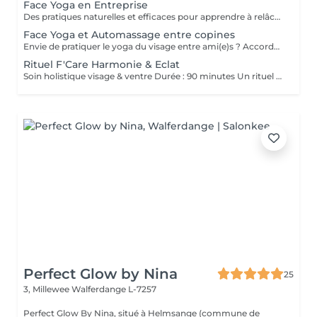
Face Yoga en Entreprise
Des pratiques naturelles et efficaces pour apprendre à relâcher les tensions musculaires accumulées au cours de la journée, corriger la posture et défatiguer le regard. En associant la respiration aux exercices, le yoga du visage favorise la relaxation et la concentration mentale. Le Yoga du visage apporte une prise de conscience. C'est une boîte à outils dans laquelle chacun peut piocher l'outil qui répondra à son besoin au moment précis que ce soit un exercice, un automassage, un point d'acupression, le taping. C'est un véritable allié dans la prise en charge du bien-être de vos employés au quotidien ! Ce cours est pratiqué sur place, pour des groupes de 15 personnes maximum et ne nécessite aucun changement de tenue.
Face Yoga et Automassage entre copines
Envie de pratiquer le yoga du visage entre ami(e)s ? Accordez-vous un moment de détente et de partage, tout en apprenant les pratiques de Yoga facial et de l'automassage. Des solutions naturelles et efficaces pour tonifier, lisser, restructurer le visage, et raviver l'éclat. Franciane adapte le contenu du cours selon votre tranche d'âge, vos préoccupations et envies. Les cours collectifs sont proposés pour des groupes de 3 à 10 personnes. Prix dégressif à partir de 5 participantes Cours de 60 minutes en présentiel chez F'Care Studio, 22 rue de Bruxelles, L-8223 Mamer (Luxembourg).
Rituel F'Care Harmonie & Eclat
Soin holistique visage & ventre Durée : 90 minutes Un rituel profondément rééquilibrant qui relie le ventre, le visage et le système nerveux pour libérer les tensions accumulées, alléger le corps et révéler l'éclat naturel du visage. Le Rituel F'Care Harmonie & Éclat débute par un massage abdominal inspiré du Chi Nei Tsang, associé à des techniques de drainage et de travail manuel profond visant à relâcher les tensions physiques et émotionnelles logées dans le ventre. Cette première étape favorise une sensation de légèreté, améliore la circulation et invite le corps à un profond lâcher-prise. Le soin se poursuit avec un massage de la nuque, du cuir chevelu et un massage Face Sculpting sur mesure du visage., Les tensions musculaires se relâchent, les traits se défatiguent, les volumes du visage retrouvent davantage d'harmonie et la peau révèle un éclat plus frais et lumineux. Chaque séance est adaptée aux besoins du moment afin d'accompagner le visage et le corps vers un équilibre plus global. Bienfaits du rituel : Libération des tensions abdominales et émotionnelles Sensation de légèreté et de fluidité dans le corps Relâchement des tensions du visage, de la nuque et des trapèzes Drainage et stimulation de la circulation Traits plus détendus et visage plus lumineux Soutien de l'équilibre global du corps et du système nerveux Résultat : Le ventre se relâche, la respiration devient plus fluide, le visage retrouve de la douceur et de l'éclat. Le corps s'allège, l'esprit s'apaise et une sensation profonde d'harmonie intérieure s'installe.
Perfect Glow by Nina
25
3, Millewee
Walferdange L-7257
Perfect Glow By Nina, situé à Helmsange (commune de