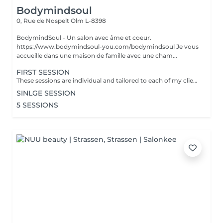
Bodymindsoul
0, Rue de Nospelt
Olm L-8398
BodymindSoul - Un salon avec âme et coeur.
https://www.bodymindsoul-you.com/bodymindsoul Je vous
accueille dans une maison de famille avec une cham...
FIRST SESSION
These sessions are individual and tailored to each of my clients, as we all have lived our own unique stories and have more to discover. Whether you're feeling low on courage, lost in your path, lacking focus and concentration, disconnected from your body, overwhelmed by fears that dictate your life, or constantly comparing yourself to others, these sessions are designed to assist you on your journey. Together, we find tools to restore emotional balance, achieve inner peace, and work towards your personal goals. How? -Breathing techniques - Visualisation - Specific moves - Reconnecting to your body - Self-reflection Each of the session is : - Language of your choice: English, French, German, Luxembourgish - 45-60 minutes - Structure: Recapping / Exchange & 15-30min Practice / Closing + Defining homework - Via zoom (if you dont have zoom we find an other solution) - Is confidential
SINLGE SESSION
5 SESSIONS