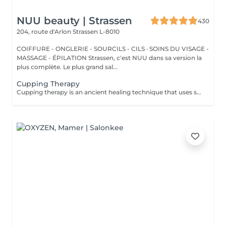
NUU beauty | Strassen
430
204, route d'Arlon
Strassen L-8010
COIFFURE - ONGLERIE - SOURCILS - CILS · SOINS DU VISAGE -
MASSAGE - ÉPILATION Strassen, c'est NUU dans sa version la
plus complète. Le plus grand sal...
Cupping Therapy
Cupping therapy is an ancient healing technique that uses special cups to create gentle suction on the skin. This suction promotes blood flow, relieves muscle tension, reduces inflammation, and supports deep relaxation. The treatment can help release toxins, improve circulation, and ease chronic pain or stiffness. *Please note that cupping therapy could just be added to a massage service with includes back massage.