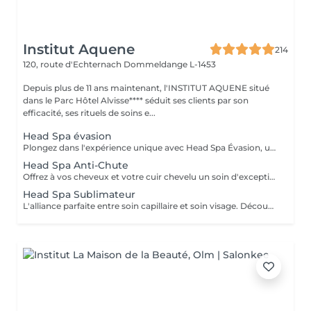
Institut Aquene
214
120, route d'Echternach
Dommeldange L-1453
Depuis plus de 11 ans maintenant, l'INSTITUT AQUENE situé
dans le Parc Hôtel Alvisse**** séduit ses clients par son
efficacité, ses rituels de soins e...
Head Spa évasion
Plongez dans l'expérience unique avec Head Spa Évasion, un soin dédié exclusivement à votre cuir chevelu. Ce rituel express est idéal pour découvrir les bienfaits du Head Spa, alliant relaxation profonde et stimulation du cuir chevelu. Un Moment Pour Vous Évader - Nettoyage en profondeur: Élimination des impuretés pour un cuir chevelu purifié. - Massage ciblé: Une gestuelle relaxante qui stimule la microcirculation et soulage les tensions. - Hydratation et soin: Des produits adaptés pour nourrir et revitaliser votre cuir chevelu. Un sèche cheveux et des brosses sont mis à votre disposition pour que vous ne repartiez pas avec la tête mouillée.
Head Spa Anti-Chute
Offrez à vos cheveux et votre cuir chevelu un soin d'exception avec notre Head Spa Anti-chute, utilisant les produits haut de gamme NANNIC. Ce traitement innovant a été conçu pour prévenir la chute des cheveux, favoriser leur repousse et renforcer leur santé globale. Les Bienfaits des Produits NANNIC Les soins NANNIC sont formulés avec des complexes innovants et des ingrédients naturels tels que: - Peptides bioactifs: stimulent la croissance et renforcent les racines. - Extraits végétaux: Apaisent et rééquilibrent le cuir chevelu. - Technologie NBE: Optimise la pénétration des actifs pour des résultats visible dès les premières séances. Afin de prolonger les bienfaits à la maison, bénéficiez d'une réduction de 15% sur la gamme capillaire ainsi que les trousses au format voyage et/ou découverte. Un sèche cheveux et des brosses sont mis à votre disposition pour que vous ne repartiez pas avec la tête mouillée
Head Spa Sublimateur
L'alliance parfaite entre soin capillaire et soin visage. Découvrez notre nouveau Head Spa Sublimateur qui marie le meilleur des soins capillaires et des soins visage pour une expérience de bien-être et de beauté complète. Conçu pour sublimer vos cheveux tout en revitalisant votre peau, ce soin est une véritable parenthèse de détente et de régénération. En Quoi Consiste ce soin ? Le Head Spa Sublimateur est un protocole unique qui agit en profondeur sur vos cheveux, votre cuir chevelu et votre visage: - Soin Capillaire Personnalisé: Nettoyage, massage et application de soins adaptés pour purifier le cuir chevelu, renforcer la fibre capillaire et sublimer vos cheveux. - Rituel visage: Un soin ciblé pour hydrater, apaiser et illuminer la peau, en utilisant des produits premium et techniques expertes. - Massage Relaxant: Une gestuelle douce et enveloppante pour une détente absolue, favorisant la circulation et l'oxygénation des tissus. Les Bienfaits - Pour vos cheveux: Un cuir chevelu purifié, des cheveux plus brillants, plus doux et revitalisés en profondeur. - Pour votre peau: Un teint éclatant, une peau repulpée et nourrie, visiblement apaisée. - Pour votre Bien-être: Une relaxation totale et un moment de lâcher-prise unique. Un moment d'exception pour sublimer votre beauté naturelle Un sèche cheveux et des brosses sont mis à votre disposition pour que vous ne repartiez pas avec la tête mouillée