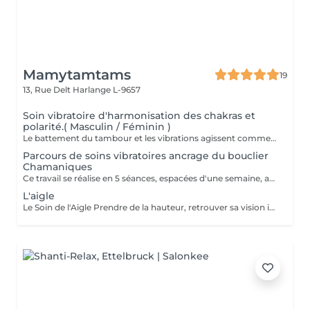
Mamytamtams
19
13, Rue Delt
Harlange L-9657
Soin vibratoire d'harmonisation des chakras et
polarité.( Masculin / Féminin )
Le battement du tambour et les vibrations agissent comme un rappel pour le corps et l'esprit. Ils viennent libérer ce qui est figé, remettre l'énergie en mouvement et réaligner vos chakras. Allongé(e) dans un espace sécurisé, vous vous laissez porter par la vibration. Peu à peu, le mental se calme, le corps se relâche et l'énergie retrouve son équilibre. Un moment profond pour se recentrer, se réaligner et retrouver sa propre vibration. Réservez votre soin et laissez la vibration du tambour vous guider.
Parcours de soins vibratoires ancrage du bouclier
Chamaniques
Ce travail se réalise en 5 séances, espacées d'une semaine, afin de laisser le temps à chaque énergie alliée d'agir en profondeur. À chaque rencontre, la vibration du tambour vient harmoniser votre bouclier Chamaniques, libérer ce qui entrave votre chemin et réveiller vos forces intérieures. Au fil des séances, vous vous reconnectez à vos alliés spirituels, ces présences qui accompagnent votre évolution et peuvent vous guider au quotidien. À l'issue de ce parcours, un bouclier de protection énergétique est mis en place afin de stabiliser le travail réalisé et vous replacer au centre de votre création, de votre vie. Vous repartez aligné(e), centré(e) dans vos énergies et pleinement relié(e) à votre pouvoir de création. Un chemin vibratoire puissant pour celles et ceux qui ressentent l'appel du tambour.
L'aigle
Le Soin de l'Aigle Prendre de la hauteur, retrouver sa vision intérieure Le soin de l'Aigle est une expérience profonde, un véritable voyage intérieur mêlant vibrations, guidance et méditation. C'est un moment sacré que vous vous offrez pour vous reconnecter à votre essence et observer votre vie avec un regard nouveau. La médecine de l'Aigle en chamanisme L'Aigle est un symbole puissant de clairvoyance, de liberté et d'élévation. Il nous invite à nous élever au-dessus des blocages du quotidien, à prendre du recul pour mieux comprendre les situations qui nous freinent. Sa médecine agit sur la vision : voir plus loin, voir autrement, voir juste. Pendant le soin, vous êtes guidé(e) pour lâcher le mental, ouvrir votre perception et accueillir des prises de conscience profondes. Les bienfaits à long terme Libération des blocages émotionnels et énergétiques Clarté dans vos choix et vos directions de vie Reconnexion à votre intuition Apaisement intérieur durable Sentiment de légèreté et de liberté retrouvée Ce soin ne fait pas que soulager sur l'instant il s'ancre en vous et continue de travailler dans les jours et semaines qui suivent. Offrez-vous ce moment hors du temps Si vous ressentez le besoin de comprendre, de vous libérer et d'avancer avec plus de clarté, le soin de l'Aigle est une invitation à vous élever. Réservez votre séance et laissez-vous porter par la médecine de l'Aigle.