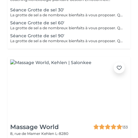
Séance Grotte de sel 30'
La grotte de sel a de nombreux bienfaits à vous proposer. Que ce soit pour un moment de relaxation ou pour soulager des troubles respiratoires, lutter contre les toxines, diminuer l'anxiété, améliorer le sommeil ou l'état de fatigue, ou même bénéficier des bienfaits pour la beauté de la peau et sa reminéralisation ! Transats, plaids, coussins et infusions vous y attendront.
Séance Grotte de sel 60'
La grotte de sel a de nombreux bienfaits à vous proposer. Que ce soit pour un moment de relaxation ou pour soulager des troubles respiratoires, lutter contre les toxines, diminuer l'anxiété, améliorer le sommeil ou l'état de fatigue, ou même bénéficier des bienfaits pour la beauté de la peau et sa reminéralisation ! Transats, plaids, coussins et infusions vous y attendront.
Séance Grotte de sel 90'
La grotte de sel a de nombreux bienfaits à vous proposer. Que ce soit pour un moment de relaxation ou pour soulager des troubles respiratoires, lutter contre les toxines, diminuer l'anxiété, améliorer le sommeil ou l'état de fatigue, ou même bénéficier des bienfaits pour la beauté de la peau et sa reminéralisation ! Transats, plaids, coussins et infusions vous y attendront.
Massage World
133
8, rue de Mamer
Kehlen L-8280