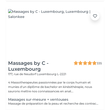
Massages by C -
335
Luxembourg
177, rue de Neudorf
Luxembourg L-2221
4 Massotherapeutes passionnées par le corps humain et
munies d'un diplôme de bachelor en kinésithérapie, nous
saurons mettre nos connaissances en anat...
Massages sur-mesure + ventouses
Massage de préparation de la peau et recherche des contractures suivis pas la pose des ventouses. Le vide est créé à l'aide d'une flamme, aucune sensation de chaud n'est ressentie durant le procédé et la technique est peu douloureuse. Le but de la cupping therapy est de soulager les tensions musculaires tout en promouvant la circulation sanguine et lymphatique.