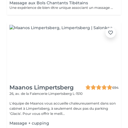
Massage aux Bols Chantants Tibétains
Une expérience de bien-être unique associant un massage doux, des huiles aromatiques et les sons apaisants des bols chantants tibétains. Les vibrations harmonieuses et les tonalités relaxantes créent une atmosphère immersive propice à la détente et à la déconnexion du quotidien.
Maanos Limpertsberg
694
26, av. de la Faïencerie
Limpertsberg L-1510
L'équipe de Maanos vous accueille chaleureusement dans son
cabinet à Limpertsberg, à seulement deux pas du parking
'Glacis'. Pour vous offrir le meill...
Massage + cupping