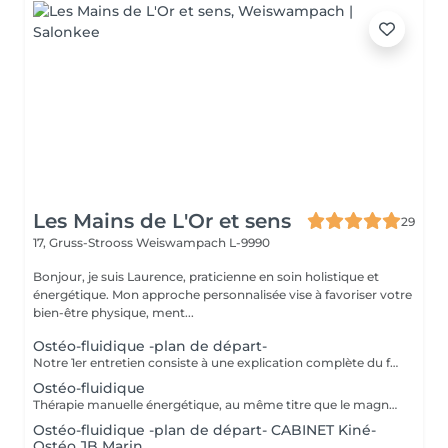
Les Mains de L'Or et sens
29
17, Gruss-Strooss
Weiswampach L-9990
Bonjour, je suis Laurence, praticienne en soin holistique et
énergétique. Mon approche personnalisée vise à favoriser votre
bien-être physique, ment...
Ostéo-fluidique -plan de départ-
Notre 1er entretien consiste à une explication complète du fonctionne de l'Ostéofluidique ainsi que de voir notre plan d'action et le nombre de séance à fixer selon votre problématique.
Ostéo-fluidique
Thérapie manuelle énergétique, au même titre que le magnétisme, à la différence que celui-ci permet un décodage biologique et permet la libération émotionnelle. L'ostéofluidique permet de travailler directement sur l'énergie des os, articulations, organes, glandes et de tous les systèmes énergétiques du corps, sans aucune manipulation ni cracking. Mon travail consiste à mettre en lumière ces blocages et de les libérer. À la rencontre des maux et mots. - douleurs. - traumas. - blocages physiques et émotionnels. -
Ostéo-fluidique -plan de départ- CABINET Kiné-
Ostéo JB Marin