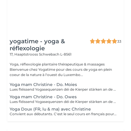
yogatime - yoga &
33
réflexologie
17, Haaptstrooss
Schwebach L-8561
Yoga, réflexologie plantaire thérapeutique & massages
Bienvenue chez Yogatime pour des cours de yoga en plein
coeur de la nature à l'ouest du Luxembo...
Yoga mam Christine - Do. Moies
Lues fléissend Yogasequenzen déi de Kierper stärken an de Geescht entspanen. Fir Leit mat Yogaerfahrung an Ufänger.
Yoga mam Christine - Do. Owes
Lues fléissend Yogasequenzen déi de Kierper stärken an de Geescht entspanen. Fir Leit mat Yogaerfahrung an Ufänger.
Yoga Doux (FR, lu & ma) avec Christine
Convient aux débutants. C'est le seul cours en français pour le moment. Ce cours est composé d'exercices de mobilisation et de respiration, de postures de yoga simples et douces pour les articulations, les mouvements sont effectués lentement. Nous utilisons des briques, des coussins ou des chaises pour rendre certaines postures plus accessibles.