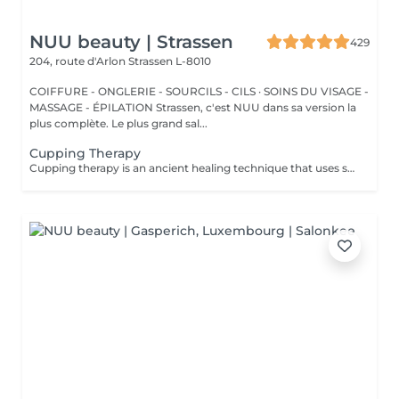
NUU beauty | Strassen
429
204, route d'Arlon
Strassen L-8010
COIFFURE - ONGLERIE - SOURCILS - CILS · SOINS DU VISAGE -
MASSAGE - ÉPILATION Strassen, c'est NUU dans sa version la
plus complète. Le plus grand sal...
Cupping Therapy
Cupping therapy is an ancient healing technique that uses special cups to create gentle suction on the skin. This suction promotes blood flow, relieves muscle tension, reduces inflammation, and supports deep relaxation. The treatment can help release toxins, improve circulation, and ease chronic pain or stiffness. *Please note that cupping therapy could just be added to a massage service with includes back massage.