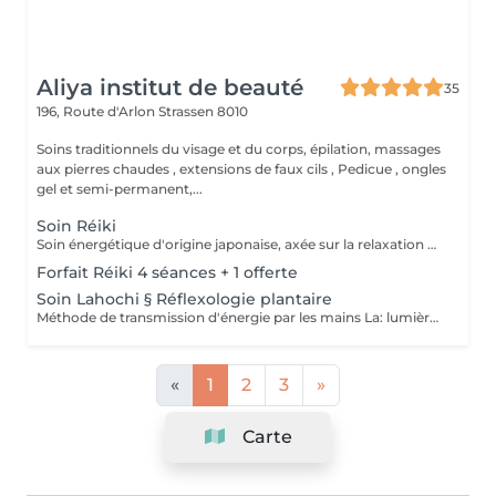
Aliya institut de beauté
35
196, Route d'Arlon
Strassen 8010
Soins traditionnels du visage et du corps, épilation, massages
aux pierres chaudes , extensions de faux cils , Pedicue , ongles
gel et semi-permanent,...
Soin Réiki
Soin énergétique d'origine japonaise, axée sur la relaxation et l'harmonisation du corps et de l'esprit. REI: universel KI: énergie vital Le praticien pose doucement les mains sur les différentes zones , il n'y a pas de manipulation ou de pression. Effets: -Réduction du stress et de l'anxiété -Sensation de calme et de lâcher prise -Aide à apaiser le mental -favorise l'endormissement -Aide à relâcher les tensions émotionnelles le réiki est une pratique douce qui vise surtout : -la détente -l'équilibre émotionnel -le bien-être global A faire seul ou en cure de 4 séances
Forfait Réiki 4 séances + 1 offerte
Soin Lahochi § Réflexologie plantaire
Méthode de transmission d'énergie par les mains La: lumière, amour HO: mouvement de l'énergie CHI: energie vitale Effets: -Diminue le stress -Procure un calme profond et durable -Aide à harmoniser le corps et l'esprit - Energie retrouvée - Favorise le lâcher-prise -Harmonisation des Chakras Couplé à la réflexologie plantaire c'est un soin qui apporte une relaxation complète et durable alliant les bienfaits du soin énergétique et ceux de la réflexologie . A faire seul ou en cure de 4 séances "Détente absolue "
«
1
2
3
»
Carte