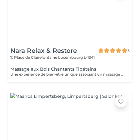
Nara Relax & Restore
3
7, Place de Clairefontaine
Luxembourg L-1341
Massage aux Bols Chantants Tibétains
Une expérience de bien-être unique associant un massage doux, des huiles aromatiques et les sons apaisants des bols chantants tibétains. Les vibrations harmonieuses et les tonalités relaxantes créent une atmosphère immersive propice à la détente et à la déconnexion du quotidien.