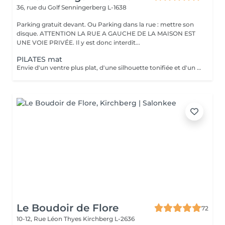
36, rue du Golf
Senningerberg L-1638
Parking gratuit devant. Ou Parking dans la rue : mettre son
disque. ATTENTION LA RUE A GAUCHE DE LA MAISON EST
UNE VOIE PRIVÉE. Il y est donc interdit...
PILATES mat
Envie d'un ventre plus plat, d'une silhouette tonifiée et d'un regain d'énergie ? Rejoignez mon cours de Pilates Mat en petit groupe ! Chaque séance vous fait travailler les abdominaux profonds, améliore votre posture, soulage le mal de dos et sculpte votre corps efficacement. Avec seulement 5 places disponibles, vous profitez d'un suivi personnalisé et de corrections adaptées pour maximiser vos résultats. Merci de prévoir l'appoint en espèces. 36 rue du Golf L-1638 Senningerberg Parking gratuit Toute réservation non honorée est due. Toute réservation non annulée 48h avant est due.
Le Boudoir de Flore
72
10-12, Rue Léon Thyes
Kirchberg L-2636