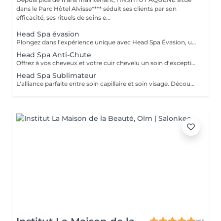
dans le Parc Hôtel Alvisse**** séduit ses clients par son
efficacité, ses rituels de soins e...
Head Spa évasion
Plongez dans l'expérience unique avec Head Spa Évasion, un soin dédié exclusivement à votre cuir chevelu. Ce rituel express est idéal pour découvrir les bienfaits du Head Spa, alliant relaxation profonde et stimulation du cuir chevelu. Un Moment Pour Vous Évader - Nettoyage en profondeur: Élimination des impuretés pour un cuir chevelu purifié. - Massage ciblé: Une gestuelle relaxante qui stimule la microcirculation et soulage les tensions. - Hydratation et soin: Des produits adaptés pour nourrir et revitaliser votre cuir chevelu. Un sèche cheveux et des brosses sont mis à votre disposition pour que vous ne repartiez pas avec la tête mouillée.
Head Spa Anti-Chute
Offrez à vos cheveux et votre cuir chevelu un soin d'exception avec notre Head Spa Anti-chute, utilisant les produits haut de gamme NANNIC. Ce traitement innovant a été conçu pour prévenir la chute des cheveux, favoriser leur repousse et renforcer leur santé globale. Les Bienfaits des Produits NANNIC Les soins NANNIC sont formulés avec des complexes innovants et des ingrédients naturels tels que: - Peptides bioactifs: stimulent la croissance et renforcent les racines. - Extraits végétaux: Apaisent et rééquilibrent le cuir chevelu. - Technologie NBE: Optimise la pénétration des actifs pour des résultats visible dès les premières séances. Afin de prolonger les bienfaits à la maison, bénéficiez d'une réduction de 15% sur la gamme capillaire ainsi que les trousses au format voyage et/ou découverte. Un sèche cheveux et des brosses sont mis à votre disposition pour que vous ne repartiez pas avec la tête mouillée
Head Spa Sublimateur
L'alliance parfaite entre soin capillaire et soin visage. Découvrez notre nouveau Head Spa Sublimateur qui marie le meilleur des soins capillaires et des soins visage pour une expérience de bien-être et de beauté complète. Conçu pour sublimer vos cheveux tout en revitalisant votre peau, ce soin est une véritable parenthèse de détente et de régénération. En Quoi Consiste ce soin ? Le Head Spa Sublimateur est un protocole unique qui agit en profondeur sur vos cheveux, votre cuir chevelu et votre visage: - Soin Capillaire Personnalisé: Nettoyage, massage et application de soins adaptés pour purifier le cuir chevelu, renforcer la fibre capillaire et sublimer vos cheveux. - Rituel visage: Un soin ciblé pour hydrater, apaiser et illuminer la peau, en utilisant des produits premium et techniques expertes. - Massage Relaxant: Une gestuelle douce et enveloppante pour une détente absolue, favorisant la circulation et l'oxygénation des tissus. Les Bienfaits - Pour vos cheveux: Un cuir chevelu purifié, des cheveux plus brillants, plus doux et revitalisés en profondeur. - Pour votre peau: Un teint éclatant, une peau repulpée et nourrie, visiblement apaisée. - Pour votre Bien-être: Une relaxation totale et un moment de lâcher-prise unique. Un moment d'exception pour sublimer votre beauté naturelle Un sèche cheveux et des brosses sont mis à votre disposition pour que vous ne repartiez pas avec la tête mouillée