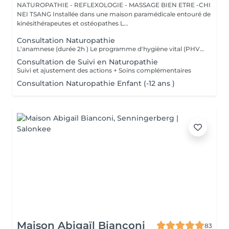
NATUROPATHIE - REFLEXOLOGIE - MASSAGE BIEN ETRE -CHI
NEI TSANG Installée dans une maison paramédicale entouré de
kinésithérapeutes et ostéopathes L...
Consultation Naturopathie
L'anamnese (durée 2h ) Le programme d'hygiène vital (PHV) Je vous remettrai un programme d'hygiène vital, par mail, sous quelques jours , Il est constitué de conseils naturopathiques personnalisés et dédiés pour une prise en charge globale des différents plans de la santé (alimentation, activités physiques, gestion psycho-émotionnel) et pourra être complété selon le cas par des complémentations nutritionnelles. Nous ferons un point par téléphone afin de vous donner plus amples explications sur ces conseils.
Consultation de Suivi en Naturopathie
Suivi et ajustement des actions + Soins complémentaires
Consultation Naturopathie Enfant (-12 ans )
Maison Abigaïl Bianconi
83