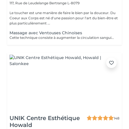
117, Rue de Leudelange
Bertrange L-8079
Le toucher est une manière de faire le bien par la douceur. Du
Coeur aux Corps est né d'une passion pour l'art du bien-être et
plus particulièrement ...
Massage avec Ventouses Chinoises
Cette technique consiste à augmenter la circulation sanguine. L'objectif est de créer un effet de succion qui favorisera la décongestion des tissus, l'évacuation des toxines et la mobilité des tissus. Prioritairement, cette pratique s'effectue sur le dos.
UNIK Centre Esthétique
148
Howald