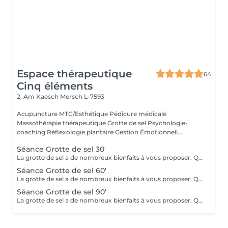
Espace thérapeutique
64
Cinq éléments
2, Am Kaesch
Mersch L-7593
Acupuncture MTC/Esthétique Pédicure médicale
Massothérapie thérapeutique Grotte de sel Psychologie-
coaching Réflexologie plantaire Gestion Émotionnell...
Séance Grotte de sel 30'
La grotte de sel a de nombreux bienfaits à vous proposer. Que ce soit pour un moment de relaxation ou pour soulager des troubles respiratoires, lutter contre les toxines, diminuer l'anxiété, améliorer le sommeil ou l'état de fatigue, ou même bénéficier des bienfaits pour la beauté de la peau et sa reminéralisation ! Transats, plaids, coussins et infusions vous y attendront.
Séance Grotte de sel 60'
La grotte de sel a de nombreux bienfaits à vous proposer. Que ce soit pour un moment de relaxation ou pour soulager des troubles respiratoires, lutter contre les toxines, diminuer l'anxiété, améliorer le sommeil ou l'état de fatigue, ou même bénéficier des bienfaits pour la beauté de la peau et sa reminéralisation ! Transats, plaids, coussins et infusions vous y attendront.
Séance Grotte de sel 90'
La grotte de sel a de nombreux bienfaits à vous proposer. Que ce soit pour un moment de relaxation ou pour soulager des troubles respiratoires, lutter contre les toxines, diminuer l'anxiété, améliorer le sommeil ou l'état de fatigue, ou même bénéficier des bienfaits pour la beauté de la peau et sa reminéralisation ! Transats, plaids, coussins et infusions vous y attendront.