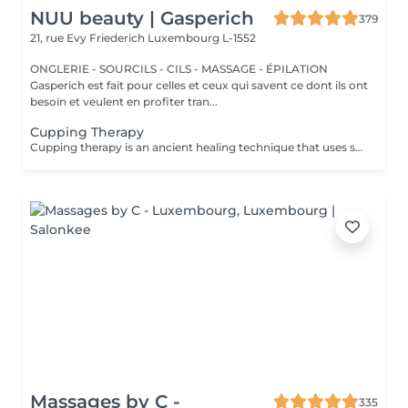
NUU beauty | Gasperich
379
21, rue Evy Friederich
Luxembourg L-1552
ONGLERIE - SOURCILS - CILS - MASSAGE - ÉPILATION
Gasperich est fait pour celles et ceux qui savent ce dont ils ont
besoin et veulent en profiter tran...
Cupping Therapy
Cupping therapy is an ancient healing technique that uses special cups to create gentle suction on the skin. This suction promotes blood flow, relieves muscle tension, reduces inflammation, and supports deep relaxation. The treatment can help release toxins, improve circulation, and ease chronic pain or stiffness. *Please note that cupping therapy could just be added to a massage service with includes back massage.
Massages by C -
335