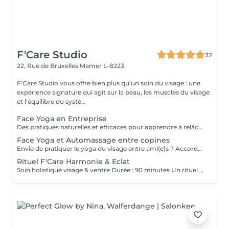
F'Care Studio
32
22, Rue de Bruxelles
Mamer L-8223
F'Care Studio vous offre bien plus qu'un soin du visage : une
expérience signature qui agit sur la peau, les muscles du visage
et l'équilibre du systè...
Face Yoga en Entreprise
Des pratiques naturelles et efficaces pour apprendre à relâcher les tensions musculaires accumulées au cours de la journée, corriger la posture et défatiguer le regard. En associant la respiration aux exercices, le yoga du visage favorise la relaxation et la concentration mentale. Le Yoga du visage apporte une prise de conscience. C'est une boîte à outils dans laquelle chacun peut piocher l'outil qui répondra à son besoin au moment précis que ce soit un exercice, un automassage, un point d'acupression, le taping. C'est un véritable allié dans la prise en charge du bien-être de vos employés au quotidien ! Ce cours est pratiqué sur place, pour des groupes de 15 personnes maximum et ne nécessite aucun changement de tenue.
Face Yoga et Automassage entre copines
Envie de pratiquer le yoga du visage entre ami(e)s ? Accordez-vous un moment de détente et de partage, tout en apprenant les pratiques de Yoga facial et de l'automassage. Des solutions naturelles et efficaces pour tonifier, lisser, restructurer le visage, et raviver l'éclat. Franciane adapte le contenu du cours selon votre tranche d'âge, vos préoccupations et envies. Les cours collectifs sont proposés pour des groupes de 3 à 10 personnes. Prix dégressif à partir de 5 participantes Cours de 60 minutes en présentiel chez F'Care Studio, 22 rue de Bruxelles, L-8223 Mamer (Luxembourg).
Rituel F'Care Harmonie & Eclat
Soin holistique visage & ventre Durée : 90 minutes Un rituel profondément rééquilibrant qui relie le ventre, le visage et le système nerveux pour libérer les tensions accumulées, alléger le corps et révéler l'éclat naturel du visage. Le Rituel F'Care Harmonie & Éclat débute par un massage abdominal inspiré du Chi Nei Tsang, associé à des techniques de drainage et de travail manuel profond visant à relâcher les tensions physiques et émotionnelles logées dans le ventre. Cette première étape favorise une sensation de légèreté, améliore la circulation et invite le corps à un profond lâcher-prise. Le soin se poursuit avec un massage de la nuque, du cuir chevelu et un massage Face Sculpting sur mesure du visage., Les tensions musculaires se relâchent, les traits se défatiguent, les volumes du visage retrouvent davantage d'harmonie et la peau révèle un éclat plus frais et lumineux. Chaque séance est adaptée aux besoins du moment afin d'accompagner le visage et le corps vers un équilibre plus global. Bienfaits du rituel : Libération des tensions abdominales et émotionnelles Sensation de légèreté et de fluidité dans le corps Relâchement des tensions du visage, de la nuque et des trapèzes Drainage et stimulation de la circulation Traits plus détendus et visage plus lumineux Soutien de l'équilibre global du corps et du système nerveux Résultat : Le ventre se relâche, la respiration devient plus fluide, le visage retrouve de la douceur et de l'éclat. Le corps s'allège, l'esprit s'apaise et une sensation profonde d'harmonie intérieure s'installe.