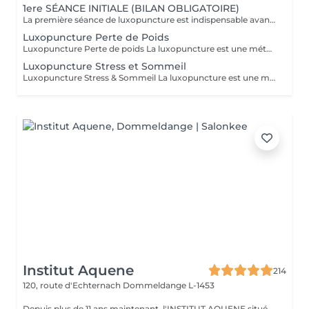
1ere SÉANCE INITIALE (BILAN OBLIGATOIRE)
La première séance de luxopuncture est indispensable avant de débuter tout programme. D'une durée d'environ 1 heure, elle se déroule en deux temps : 30 minutes d'échange approfondi (anamnèse) pour comprendre vos besoins, vos habitudes et définir vos objectifs 30 minutes de séance de luxopuncture, adaptée en fonction de cet échange Cette étape permet de personnaliser votre accompagnement et d'optimiser les résultats. Chaque protocole est ainsi ajusté à votre profil (poids, stress, sommeil, compulsions). Séance essentielle pour un suivi efficace et durable Permet un accompagnement sur mesure Un premier pas vers votre équilibre et votre bien-être durable.
Luxopuncture Perte de Poids
Luxopuncture Perte de poids La luxopuncture est une méthode douce et non invasive qui aide à réguler l'appétit, réduire les fringales et rééquilibrer le métabolisme. Idéale pour accompagner une perte de poids progressive, elle agit également sur le stress et les compulsions alimentaires. Chaque séance est adaptée à vos besoins afin de vous accompagner en douceur vers un meilleur équilibre et des résultats durables. Un accompagnement naturel pour retrouver légèreté, équilibre et bien-être au quotidien.
Luxopuncture Stress et Sommeil
Luxopuncture Stress & Sommeil La luxopuncture est une méthode douce et non invasive qui aide à apaiser le système nerveux, réduire le stress et améliorer la qualité du sommeil. Elle se pratique à l'aide d'un stylo à infrarouge qui stimule des points réflexes du corps, sans aiguille et en toute douceur. Chaque séance est adaptée à vos besoins afin de favoriser un relâchement profond et un apaisement durable. Un accompagnement naturel pour retrouver calme, sérénité et un sommeil réparateur.
Institut Aquene
214
120, route d'Echternach
Dommeldange L-1453
Depuis plus de 11 ans maintenant, l'INSTITUT AQUENE situé