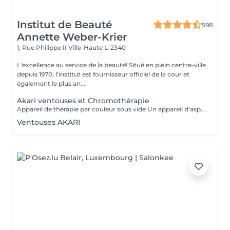
Institut de Beauté
598
Annette Weber-Krier
1, Rue Philippe II
Ville-Haute L-2340
L'excellence au service de la beauté! Situé en plein centre-ville
depuis 1970, l'institut est fournisseur officiel de la cour et
également le plus an...
Akari ventouses et Chromothérapie
Appareil de thérapie par couleur sous vide Un appareil d'aspiration - complété avec 21 couleurs (barre de couleurs Akari). APPLICATIONS En cosmétique, en massage, en physiothérapie et dans le domaine médical. AVANTAGE En raison du vide, de la levée sans pression, la circulation sanguine et la lymphe sont stimulées. Ce vide est constant, finement contrôlé et réglable. Il a un train doux. Cela signifie qu'il peut également être utilisé sur les zones les plus sensibles - cicatrices, contour des yeux, lèvres, zones douloureuses ... APPLICATIONS POSSIBLES EN COSMÉTIQUE, Pour resserrer et affiner le visage (rides autour des yeux et des lèvres), cou et décolleté les bras supérieurs , ventre , hanche , cellulite DANS LE MASSAGE, drainage , réflexologie , tissu conjonctif, le drainage lymphatique , compensation des méridiens , dans les blessures sportives Pour le post-traitement des opérations faciales Possibilité d'utiliser une pyramide de cristal de roche pour faire des stimulations de couleur.
Ventouses AKARI