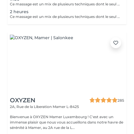
Ce massage est un mix de plusieurs techniques dont le seul but est : LE RÉSULTAT Chaque mix est étudié et décidé avec vous, car pour améliorer une conséquence, il faut en trouver la cause. Deep Tissue, Myofascial Release, trigger Point, scarping / Gua-Sha, cupping therapy combinées pour une efficacité maximale !! Douleurs chronique ou passagères, augmentation de performances ou récupération, relaxation physique ou mentale, détoxication, drainage, la combinaison de toutes ces techniques est illimitée.
2 heures
Ce massage est un mix de plusieurs techniques dont le seul but est : LE RÉSULTAT Chaque mix est étudié et décidé avec vous, car pour améliorer une conséquence, il faut en trouver la cause. Deep Tissue, Myofascial Release, trigger Point, scarping / Gua-Sha, cupping therapy combinées pour une efficacité maximale !! Douleurs chronique ou passagères, augmentation de performances ou récupération, relaxation physique ou mentale, détoxication, drainage, la combinaison de toutes ces techniques est illimitée.
OXYZEN
285
2A, Rue de la Liberation
Mamer L-8425
Bienvenue à OXYZEN Mamer Luxembourg ! C'est avec un
immense plaisir que nous vous accueillons dans notre havre de
sérénité à Mamer, au 2A rue de la L...