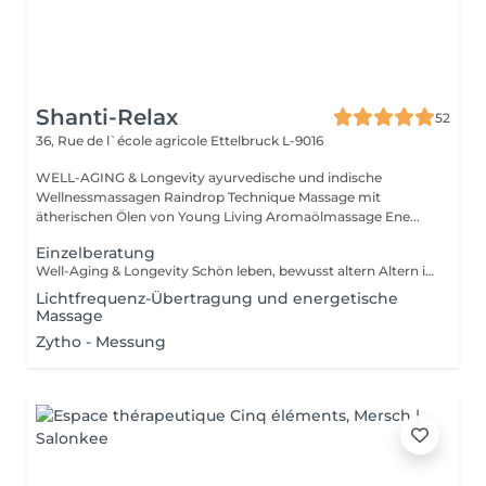
Shanti-Relax
52
36, Rue de l`école agricole
Ettelbruck L-9016
WELL-AGING & Longevity ayurvedische und indische
Wellnessmassagen Raindrop Technique Massage mit
ätherischen Ölen von Young Living Aromaölmassage Ene...
Einzelberatung
Well-Aging & Longevity Schön leben, bewusst altern Altern ist kein Rückschritt es ist ein natürlicher Wandel, den wir mit Achtsamkeit und Lebensfreude gestalten können. Well-Aging bedeutet, den eigenen Körper zu verstehen, ihn zu unterstützen und mit ihm in Harmonie zu leben Tag für Tag, Jahr für Jahr. Dein Weg beginnt hier Ob du erste Zeichen der Hautalterung spürst, deinen Schlaf verbessern möchtest oder einfach mehr Energie im Alltag suchst Ich begleite dich mit Herz, Wissen und maßgeschneiderten Lösungen. Denn die besten Jahre sind nicht vorbei sie beginnen genau jetzt.
Lichtfrequenz-Übertragung und energetische
Massage
Zytho - Messung