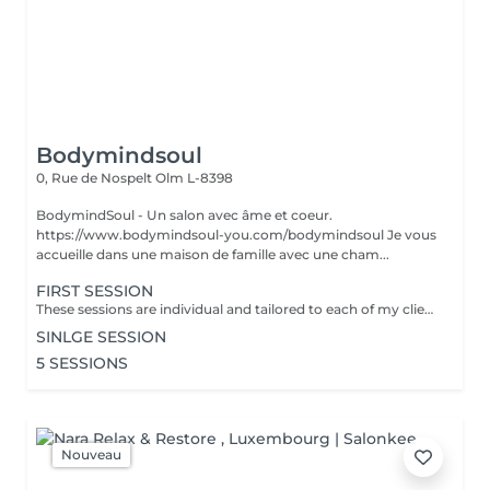
Bodymindsoul
0, Rue de Nospelt
Olm L-8398
BodymindSoul - Un salon avec âme et coeur.
https://www.bodymindsoul-you.com/bodymindsoul Je vous
accueille dans une maison de famille avec une cham...
FIRST SESSION
These sessions are individual and tailored to each of my clients, as we all have lived our own unique stories and have more to discover. Whether you're feeling low on courage, lost in your path, lacking focus and concentration, disconnected from your body, overwhelmed by fears that dictate your life, or constantly comparing yourself to others, these sessions are designed to assist you on your journey. Together, we find tools to restore emotional balance, achieve inner peace, and work towards your personal goals. How? -Breathing techniques - Visualisation - Specific moves - Reconnecting to your body - Self-reflection Each of the session is : - Language of your choice: English, French, German, Luxembourgish - 45-60 minutes - Structure: Recapping / Exchange & 15-30min Practice / Closing + Defining homework - Via zoom (if you dont have zoom we find an other solution) - Is confidential
SINLGE SESSION
5 SESSIONS
Nouveau