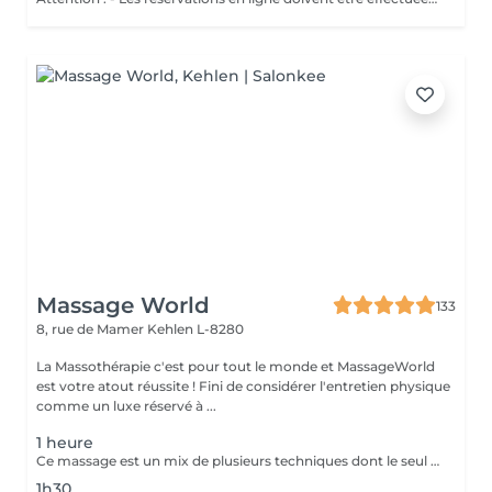
Massage World
133
8, rue de Mamer
Kehlen L-8280
La Massothérapie c'est pour tout le monde et MassageWorld
est votre atout réussite ! Fini de considérer l'entretien physique
comme un luxe réservé à ...
1 heure
Ce massage est un mix de plusieurs techniques dont le seul but est : LE RÉSULTAT Chaque mix est étudié et décidé avec vous, car pour améliorer une conséquence, il faut en trouver la cause. Deep Tissue, Myofascial Release, Trigger Point, Scraping Gua-Sha, Cupping Therapy combinées pour une efficacité maximale !! Douleurs chronique ou passagères, augmentation de performances ou récupération, relaxation physique ou mentale, détoxication, drainage, la combinaison ces techniques offrent des possibilités illimitées.
1h30