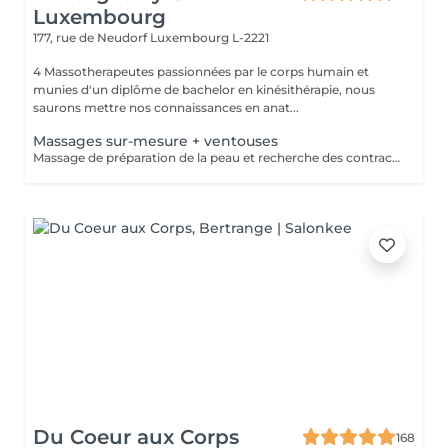
Luxembourg
177, rue de Neudorf
Luxembourg L-2221
4 Massotherapeutes passionnées par le corps humain et
munies d'un diplôme de bachelor en kinésithérapie, nous
saurons mettre nos connaissances en anat...
Massages sur-mesure + ventouses
Massage de préparation de la peau et recherche des contractures suivis pas la pose des ventouses. Le vide est créé à l'aide d'une flamme, aucune sensation de chaud n'est ressentie durant le procédé et la technique est peu douloureuse. Le but de la cupping therapy est de soulager les tensions musculaires tout en promouvant la circulation sanguine et lymphatique.
Du Coeur aux Corps
168