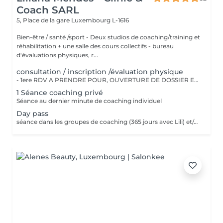
Coach SARL
5, Place de la gare
Luxembourg L-1616
Bien-être / santé /sport - Deux studios de coaching/training et
réhabilitation + une salle des cours collectifs - bureau
d'évaluations physiques, r...
consultation / inscription /évaluation physique
- 1ere RDV A PRENDRE POUR, OUVERTURE DE DOSSIER ET EXPLICATIONS/CONSEILS - INSCRIPTION CHEZ LILIANA MENDES CLINIC & COACH - EVALUATION PHYSIQUE ET ANAMENSE - ON PAYE UNE SEULE FOIS!!
1 Séance coaching privé
Séance au dernier minute de coaching individuel
Day pass
séance dans les groupes de coaching (365 jours avec Lili) et/ou cours collectifs Pas valable pour coaching privé !!!! Day pass