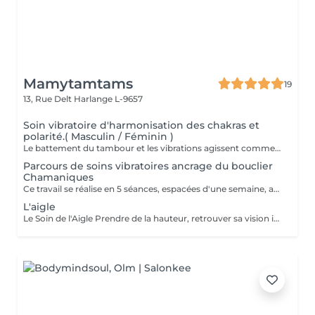
Mamytamtams
19
13, Rue Delt
Harlange L-9657
Soin vibratoire d'harmonisation des chakras et
polarité.( Masculin / Féminin )
Le battement du tambour et les vibrations agissent comme un rappel pour le corps et l'esprit. Ils viennent libérer ce qui est figé, remettre l'énergie en mouvement et réaligner vos chakras. Allongé(e) dans un espace sécurisé, vous vous laissez porter par la vibration. Peu à peu, le mental se calme, le corps se relâche et l'énergie retrouve son équilibre. Un moment profond pour se recentrer, se réaligner et retrouver sa propre vibration. Réservez votre soin et laissez la vibration du tambour vous guider.
Parcours de soins vibratoires ancrage du bouclier
Chamaniques
Ce travail se réalise en 5 séances, espacées d'une semaine, afin de laisser le temps à chaque énergie alliée d'agir en profondeur. À chaque rencontre, la vibration du tambour vient harmoniser votre bouclier Chamaniques, libérer ce qui entrave votre chemin et réveiller vos forces intérieures. Au fil des séances, vous vous reconnectez à vos alliés spirituels, ces présences qui accompagnent votre évolution et peuvent vous guider au quotidien. À l'issue de ce parcours, un bouclier de protection énergétique est mis en place afin de stabiliser le travail réalisé et vous replacer au centre de votre création, de votre vie. Vous repartez aligné(e), centré(e) dans vos énergies et pleinement relié(e) à votre pouvoir de création. Un chemin vibratoire puissant pour celles et ceux qui ressentent l'appel du tambour.
L'aigle
Le Soin de l'Aigle Prendre de la hauteur, retrouver sa vision intérieure Le soin de l'Aigle est une expérience profonde, un véritable voyage intérieur mêlant vibrations, guidance et méditation. C'est un moment sacré que vous vous offrez pour vous reconnecter à votre essence et observer votre vie avec un regard nouveau. La médecine de l'Aigle en chamanisme L'Aigle est un symbole puissant de clairvoyance, de liberté et d'élévation. Il nous invite à nous élever au-dessus des blocages du quotidien, à prendre du recul pour mieux comprendre les situations qui nous freinent. Sa médecine agit sur la vision : voir plus loin, voir autrement, voir juste. Pendant le soin, vous êtes guidé(e) pour lâcher le mental, ouvrir votre perception et accueillir des prises de conscience profondes. Les bienfaits à long terme Libération des blocages émotionnels et énergétiques Clarté dans vos choix et vos directions de vie Reconnexion à votre intuition Apaisement intérieur durable Sentiment de légèreté et de liberté retrouvée Ce soin ne fait pas que soulager sur l'instant il s'ancre en vous et continue de travailler dans les jours et semaines qui suivent. Offrez-vous ce moment hors du temps Si vous ressentez le besoin de comprendre, de vous libérer et d'avancer avec plus de clarté, le soin de l'Aigle est une invitation à vous élever. Réservez votre séance et laissez-vous porter par la médecine de l'Aigle.