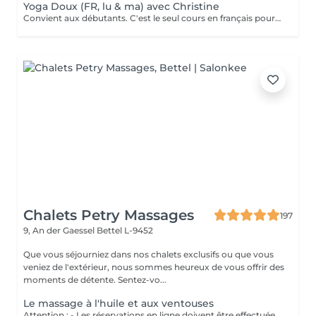
Yoga Doux (FR, lu & ma) avec Christine
Convient aux débutants. C'est le seul cours en français pour le moment. Ce cours est composé d'exercices de mobilisation et de respiration, de postures de yoga simples et douces pour les articulations, les mouvements sont effectués lentement. Nous utilisons des briques, des coussins ou des chaises pour rendre certaines postures plus accessibles.
Chalets Petry Massages
197
9, An der Gaessel
Bettel L-9452
Que vous séjourniez dans nos chalets exclusifs ou que vous
veniez de l'extérieur, nous sommes heureux de vous offrir des
moments de détente. Sentez-vo...
Le massage à l'huile et aux ventouses
Attention : - Les réservations en ligne doivent être effectuées au moins 24 heures à l'avance. - Si vous souhaitez réserver un massage à court terme (moins de 24 heures à l'avance), veuillez appeler le +49 173 390 20 62. - Si vous devez annuler le massage, nous vous demandons de le faire au moins 24 heures à l'avance, sinon nous devrons facturer 70 % du prix des massages. - Les employés et les horaires peuvent être adaptés si nécessaire, après consultation avec vous. Traite d'abord les tissus cutanés et musculaires. Ensuite, les ventouses dénouent les blocages énergétiques. Ce massage dynamise le sang, améliore la microcirculation et favorise l'élimination des toxines. Perfectionne la souplesse et la qualité de peau, tonifiant l'épiderme.