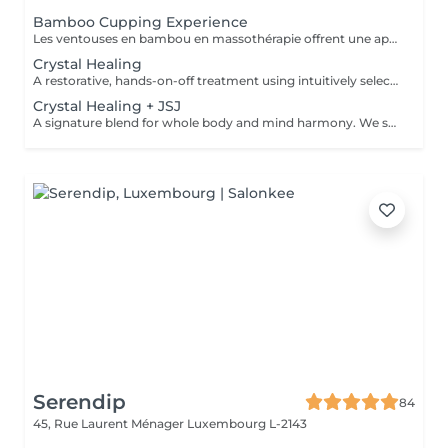
Bamboo Cupping Experience
Les ventouses en bambou en massothérapie offrent une approche naturelle, douce et non invasive pour le soin du corps Elles agissent en profondeur tout en respectant les tissus, sans provoquer de douleur ni de marques. Bienfaits principaux : Stimulent la microcirculation sanguine et améliorent l'oxygénation des tissus Favorisent la récupération musculaire et réduisent les tensions, notamment au niveau du dos et de la nuque Produisent un effet de drainage lymphatique, aidant à diminuer les dèmes Améliorent la tonicité et l'élasticité de la peau Induisent une relaxation profonde, bénéfique en cas de stress Grâce aux propriétés naturelles du bambou, le massage se caractérise par un glissement fluide et une pression maîtrisée, garantissant un soin confortable et non traumatique. Contre-indications : Affections cutanées inflammatoires, varices, hypertension artérielle sévère, fragilité vasculaire.
Crystal Healing
A restorative, hands-on-off treatment using intuitively selected crystals placed on and around the body. - A 20 minute phone call before the session to explore your goals and tailor your plan - A personalized Crystal body layout (and intention focused grids if needed) - Chakra balancing to realign and stabilize your energy centers - Energy field cleansing (aura sweep, grounding, and sealing) - Yin-Yang harmonization for overall energetic coherence - Aftercare suggestions Ideal for: stress relief, emotional balance, mental clarity, energetic reset. For questions and additional information, please contact claudia@4elements.lu
Crystal Healing + JSJ
A signature blend for whole body and mind harmony. We set your intention, select specific crystals, and apply JSJ flows that complement your needsperfect for layered support (physical, emotional, and subtle energy). For questions and additional information, please contact claudia@4elements.lu
Serendip
84
45, Rue Laurent Ménager
Luxembourg L-2143