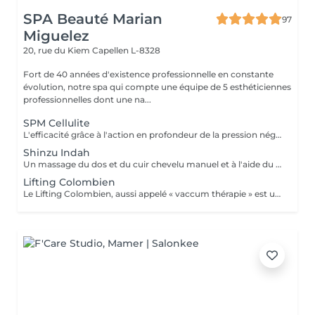
SPA Beauté Marian
97
Miguelez
20, rue du Kiem
Capellen L-8328
Fort de 40 années d'existence professionnelle en constante
évolution, notre spa qui compte une équipe de 5 esthéticiennes
professionnelles dont une na...
SPM Cellulite
L'efficacité grâce à l'action en profondeur de la pression négative. Technique originale du "palper - rouler" Drainage, régénération et raffermissement des tissus du visage, du buste et du corps. Pour tous types de peaux. Traitements spécifiques contre les vergetures, la cellulite et bien d'autres. Maîtriser peau d'orange, culotte de cheval et tissus conjonctif faible grâce au SPM Digital ! Le SPM le multi -talent dont on ne peut plus se passer. Raffermir et regalber la poitrine sans appel à la chirurgie, l'un des nombreux traitements spécifiques.
Shinzu Indah
Un massage du dos et du cuir chevelu manuel et à l'aide du Rama, cet outil en métal kansa parfaitement adapté au travail des méridiens, des mémoires, des blocages émotionnels du dos. Pour une détente profonde et un véritable reset sur le plan émotionnel!
Lifting Colombien
Le Lifting Colombien, aussi appelé « vaccum thérapie » est une technique non chirurgicale, pratiquée à l'aide de ventouses qui exercent une aspiration pour casser les dépôts de cellulite et de graisse, éliminer les toxines, améliorer le drainage et restaurer l'élasticité de la peau.