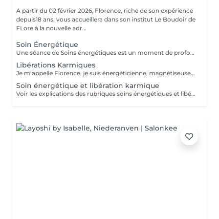
A partir du 02 février 2026, Florence, riche de son expérience
depuis18 ans, vous accueillera dans son institut Le Boudoir de
FLore à la nouvelle adr...
Soin Énergétique
Une séance de Soins énergétiques est un moment de profond bien-être et de lâcher-prise, un moment précieux pour vous reconnecter avec vous-même. L'harmonisation énergétique permet de prendre soin de soi sans être envahi par le mental et les émotions, de libérer les blocages et mémoires du passé, de (re)trouver pleinement son potentiel d'énergie, sa force vitale et créatrice, de s'aimer et s'accepter et enfin, vivre l'amour inconditionnel, d'être en paix avec soi même et de ressentir centrage et légèreté. Les soins énergétiques que je pratique nettoient les différents corps énergétiques (physique, émotionnel, mental, spirituel) et visent à dissoudre les blocages et les croyances limitantes qui nous empêchent d'avancer positivement dans la vie. Avant tout travail énergétique, quelle que soit la méthode holistique, il est important de procéder à un diagnostic énergétique de la personne. A qui s'adresse le soin énergétique ? Ils peuvent être réalisés sur tout le monde, à tous âges, quelques soient les antécédents, les maladies et les traitements en cours. Les Soins Energétiques ne présentent pas de contre-indication, prévoir juste un temps de repos après une séance. A noter que ces thérapies ne remplacent pas, en aucun cas, la médecine conventionnelle. Mon approche énergétique est dépouillée de toute attache religieuse et ne demande pas au consultant de cheminement spirituel particulier. NB : chaque minute additionnelle au temps prévu sera facturée 1€. Merci. Pour une première expérience, choisissez la séance de 75 mn.
Libérations Karmiques
Je m'appelle Florence, je suis énergéticienne, magnétiseuse, passeuse d'âme, karmathérapeute et médium clairaudiente et clairvoyante. Les soins karmiques que je propose sont des soins énergétiques qui vont essentiellement travailler sur votre structure énergétique reliée à votre vie actuelle afin de libérer et nettoyer les empreintes de ces mémoires ancestrales négatives. Les soins karmiques et transgénérationnels consistent à aller libérer des mémoires, des blessures et blocages issus de nos vies antérieures dont votre structure énergétique porte encore l'empreinte. Certaines de ces mémoires douloureuses se rattachent directement à votre âme, d'autres sont associées à votre famille, dans ce cas nous parlons de mémoires transgénérationnelles. Lorsque je travaille sur des mémoires karmiques, grâce à la médiumnité, je peux retracer vos vies antérieures et voir précisément les blocages, les blessures, les émotions négatives liés à vos problèmes actuels. Vous allez vivre des moments de partage, et vous sentirez cette libération karmique par des sensations d'apaisement et de soulagement. Je conseille de faire dans un premier temps le soin énergétique et ensuite le soin libération karmique. Voter traitement en sera beaucoup plus efficace Vous allez prendre conscience pour quelles raisons vous êtes attiré par certains lieux, certaines personnalités etc. Cela donnera l'explication également sur vos comportements, vos préférences, vos craintes. NB : pour chaque minute additionnelle au temps prévu sera facturée 1€. Merci
Soin énergétique et libération karmique
Voir les explications des rubriques soins énergétiques et libérations karmiques. Pour chaque minute additionnelle au temps prévu, 1€ sera facturé. Merci de votre compréhension.