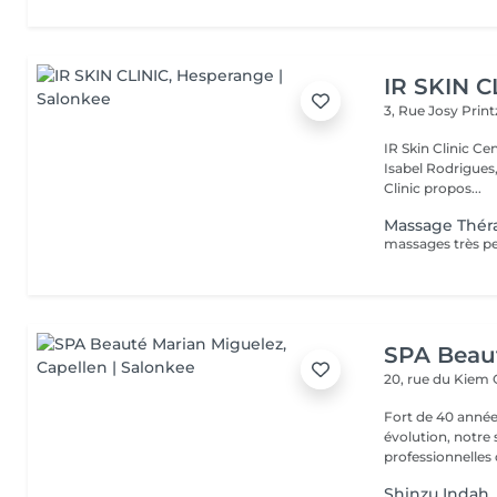
IR SKIN C
3, Rue Josy Prin
IR Skin Clinic Centre d'esthétique avancée & intégrative Fondé par
Isabel Rodrigues,
Clinic propos...
Massage Théra
SPA Beau
20, rue du Kiem
Fort de 40 année
évolution, notre
professionnelles 
Shinzu Indah