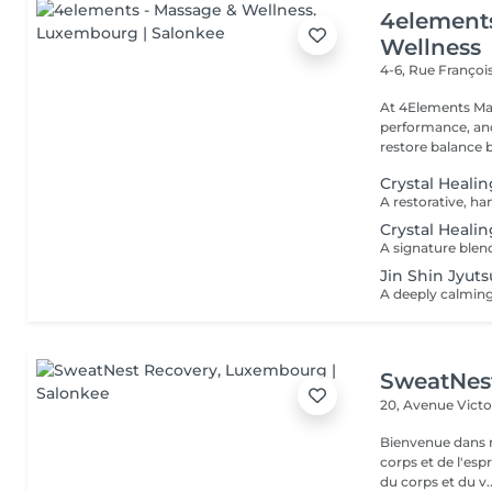
4element
Wellness
4-6, Rue Franço
At 4Elements Mas
performance, and 
restore balance 
Crystal Heali
Crystal Healin
Jin Shin Jyut
SweatNes
20, Avenue Vict
Bienvenue dans n
corps et de l'es
du corps et du v..