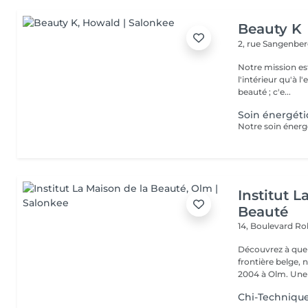
Beauty K
2, rue Sangenbe
Notre mission est
l'intérieur qu'à l
beauté ; c'e...
Soin énergét
Institut L
Beauté
14, Boulevard R
Découvrez à quel
frontière belge, 
2004 à Olm.
Chi-Techniqu