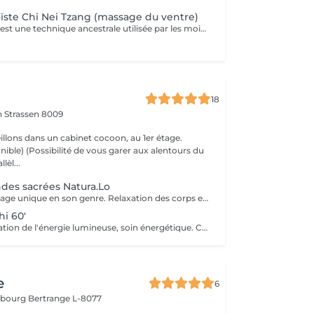
ïste Chi Nei Tzang (massage du ventre)
Le Chi Nei Tzang est une technique ancestrale utilisée par les moines taoïstes de la Chine qui signifie «travail de l'énergie des organes internes». Selon les taoïstes, chaque organe est lié à une émotion : la colère au foie, la peur aux reins. Notre ventre porte en lui les traces laissées par tous nos traumatismes et nos secrets les plus intimes. L'obstruction des organes internes bloque la libre circulation de l'énergie vitale, le Chi. Le massage agit en profondeur sur les viscères, les émotions et tous les systèmes vitaux du corps. Déroulement de la séance: Pendant le soin vous êtes allongés sur le dos : le torse et le ventre nus, le bas du ventre et les jambes sont couverts ainsi que la poitrine chez les femmes. Pendant la séance vous portez un masque sur les yeux pour pouvoir vous détendre complètement. Mais vous restez attentifs à vos sensations ! À tout moment, si quelque chose vous inquiète ou vous dérange, (certains points de l'intestin peuvent être sensibles !) n'hésitez pas me signaler. Lors de massage j'utilise de l'huile de sésame ou d'amande douce. Aux certains moments lors de soin je prononce «six sons de guérison» qui possèdent un potentiel vibratoire qui participe du nettoyage des organes. Des pressions souples et profondes, appliquées directement sur les organes ou sur des points réflexes, permettent aux énergies ou aux émotions prisonnières, de se libérer. Le massage se termine par le drainage lymphatique et l'équilibrage des pouls.
18
on
Strassen 8009
llons dans un cabinet cocoon, au 1er étage.
r aux alentours du
lèl...
des sacrées Natura.Lo
Expérience massage unique en son genre. Relaxation des corps et soin sonore au tambour, bols tibétains et vocale accompagné de notre partenaire bien-être : Anne
i 60'
Remise en circulation de l'énergie lumineuse, soin énergétique. Chèque cadeau disponible (Montant de votre choix, celui-ci est à indiquer lors de votre demande)
e
6
mbourg
Bertrange L-8077