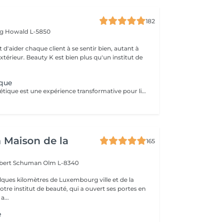
182
rg
Howald L-5850
 d'aider chaque client à se sentir bien, autant à
'extérieur. Beauty K est bien plus qu'un institut de
ique
Notre soin énergétique est une expérience transformative pour libérer blocages et tensions, tout en cultivant une paix intérieure profonde. Ce traitement unique agit sur les énergies environnantes et utilise des techniques éprouvées pour harmoniser l'énergie vitale de votre corps. Avec une approche holistique, nous ciblons les déséquilibres énergétiques qui influent sur votre santé physique et émotionnelle. Basée sur l'interaction avec les champs énergétiques, cette méthode restaure l'équilibre entre corps, esprit et âme. Ce soin, apaisant et régénérant, stimule vos capacités naturelles d'auto-guérison, renforçant vitalité et clarté mentale. Idéal pour se sentir revitalisé, allégé du quotidien, et en harmonie avec soi-même.
a Maison de la
165
obert Schuman
Olm L-8340
ques kilomètres de Luxembourg ville et de la
notre institut de beauté, qui a ouvert ses portes en
 Une a...
e