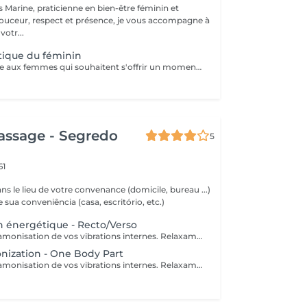
douceur, respect et présence, je vous accompagne à
otr...
tique du féminin
Ce rituel s'adresse aux femmes qui souhaitent s'offrir un moment de reconnexion à elles-mêmes. Il permet d'équilibrer l'énergie féminine, de libérer les blocages émotionnels et énergétiques, et de renforcer la connexion à son intuition et à sa créativité. Bienfaits : un profond sentiment d'apaisement, une meilleure circulation de l'énergie dans le corps, et un regain de vitalité et de clarté mentale. Ce rituel est composé d'un temps d'échange, avec remise d'une huile sur-mesure, d'une méditation, et d'un soin énergétique. Séance unique ou dans le cadre d'un accompagnement (à prix réduit). Pour en savoir plus, rendez-vous sur mon site: www.mamacare-lu.com/mes-accompagnements
assage - Segredo
5
61
s le lieu de votre convenance (domicile, bureau ...)
e sua conveniência (casa, escritório, etc.)
 énergétique - Recto/Verso
Relaxation par hamonisation de vos vibrations internes. Relaxamento pela harmonização de suas vibrações internas.
nization - One Body Part
Relaxation par hamonisation de vos vibrations internes. Relaxamento pela harmonização de suas vibrações internas.