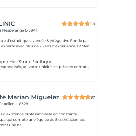
LINIC
118
tz
Hesperange L-5841
 experte avec plus de 25 ans d'expérience, IR Skin
pie Hot Stone *celtique
massages très personnalisés, où votre unicité est prise en compte dans le (physique, mentale, émotionnelle et spirituelle), Véritable soin holistique, grâce à l'alliance de protocoles de massages bien être et de chamanisme *celtique. Au delà de la relaxation profonde apportée c'est un voyage au cur de votre être que je vous propose, une rencontre avec votre âme. Vous n'aurez jamais deux fois le même massage car les gestes s'adaptent en permanence à vous et vos problématiques du jour (fatigue, douleur, stress, choc émotionnel...). Les huiles de massage que utilisée sont également choisies pour leur vertus thérapeutiques et leur pureté. *hot stone: massage qu'agit au niveau physique par le relâchement musculaire, le soulagement de la douleur, l'augmentation de la circulation sanguine et lymphatique, l'apaisement du système nerveux et l'exfoliation douce de la peau. Il agit aussi au niveau psychologique en diminuant le stress et en apaisant le mental. Enfin, il agit à un niveau énergétique, provoquant l'activation du flux énergétique du corps et favorisant ainsi le renouvellement de l'énergie vitale.
té Marian Miguelez
97
Capellen L-8328
s d'existence professionnelle en constante
 spa qui compte une équipe de 5 esthéticiennes
dont une na...