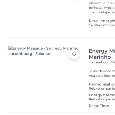
Bienvenue Je suis Marine, praticienne en bien-être féminin et
périnatal. Avec 
chaque étape de v
Rituel énergé
Energy M
Marinho
,
Luxembourg 16
Je me déplace dan
Vou até o local d
Harmonisation
Energy harmo
Relax Time