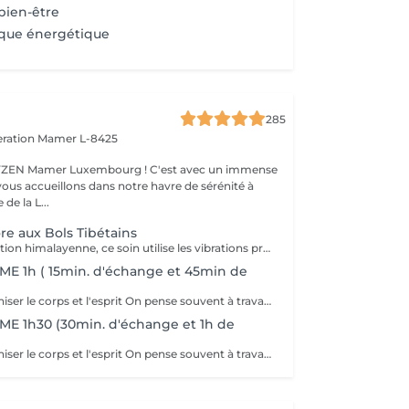
bien-être
ique énergétique
285
eration
Mamer L-8425
er Luxembourg ! C'est avec un immense
vous accueillons dans notre havre de sérénité à
de la L...
e aux Bols Tibétains
Inspiré de la tradition himalayenne, ce soin utilise les vibrations profondes des bols Peter Hess pour rétablir l'équilibre entre le corps et l'esprit. Les sons se propagent à travers chaque cellule, relâchent les tensions et stimulent la circulation énergétique naturelle. Ce soin permet de : dissoudre les tensions physiques et émotionnelles, apaiser le mental et calmer les pensées, favoriser un sommeil réparateur et une sensation durable de sérénité. Chaque bol est placé à des endroits spécifiques, créant une symphonie de fréquences qui vous enveloppe et vous ramène à votre centre. Une expérience rare, profondément régénérante, à la croisée de la relaxation, de la méditation et de la thérapie vibratoire.
ME 1h ( 15min. d'échange et 45min de
La Trame harmoniser le corps et l'esprit On pense souvent à travailler son mental, mais on oublie que notre corps garde en mémoire des tensions et des émotions. Pour se sentir vraiment bien, il est essentiel d'harmoniser les deux. La Trame est une technique vibratoire qui aide à libérer les blocages et émotions cristallisées. Elle permet de retrouver sa trame initiale, de relâcher ce qui ne nous appartient pas et de rétablir une circulation fluide de l'énergie. - Bienfaits : diminution du stress, libération des tensions, apaisement émotionnel et retour à un état de calme et de légèreté. Une séance de Trame est une vraie parenthèse pour soi, un moment de lâcher-prise profond. Cette prestation est également disponible en bon cadeau. Vous pouvez réserver directement en ligne ou nous contacter pour fixer votre rendez-vous. Pour en savoir plus : https://www.oxyzen.lu/massages/soins-energetiques.html Déconseillé aux femmes enceintes. Avertissement : Nos soins sont dédiés au bien-être et à la relaxation. Ils ne remplacent pas un suivi médical et ne relèvent pas de la kinésithérapie.
ME 1h30 (30min. d'échange et 1h de
La Trame harmoniser le corps et l'esprit On pense souvent à travailler son mental, mais on oublie que notre corps garde en mémoire des tensions et des émotions. Pour se sentir vraiment bien, il est essentiel d'harmoniser les deux. La Trame est une technique vibratoire qui aide à libérer les blocages et émotions cristallisées. Elle permet de retrouver sa trame initiale, de relâcher ce qui ne nous appartient pas et de rétablir une circulation fluide de l'énergie. - Bienfaits : diminution du stress, libération des tensions, apaisement émotionnel et retour à un état de calme et de légèreté. Une séance de Trame est une vraie parenthèse pour soi, un moment de lâcher-prise profond. Cette prestation est également disponible en bon cadeau. Vous pouvez réserver directement en ligne ou nous contacter pour fixer votre rendez-vous. Pour en savoir plus : https://www.oxyzen.lu/massages/soins-energetiques.html Déconseillé aux femmes enceintes. Avertissement : Nos soins sont dédiés au bien-être et à la relaxation. Ils ne remplacent pas un suivi médical et ne relèvent pas de la kinésithérapie.