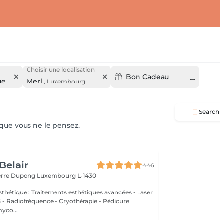
Choisir une localisation
Bon Cadeau
ue
Merl
,
Luxembourg
Search
 que vous ne le pensez.
Belair
446
ierre Dupong
Luxembourg L-1430
thétique : Traitements esthétiques avancées - Laser
Radiofréquence - Cryothérapie - Pédicure
myco...