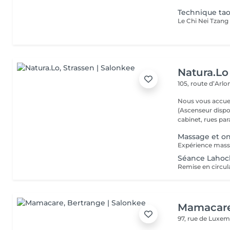
Technique tao
Natura.Lo
105, route d’Arl
Nous vous accuei
(Ascenseur disponible) (Possibilité de vous gare
cabinet, rues paral
Massage et on
Séance Lahoch
Mamacar
97, rue de Luxe