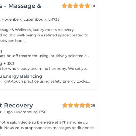
s - Massage &
101
is Hogenberg
Luxembourg L-1735
sage & Wellness, luxury meets recovery,
holistic well-being in a refined space created to
between bod...
ng
A restorative, hands-on-off treatment using intuitively selected crystals placed on and around the body. - A 20 minute phone call before the session to explore your goals and tailor your plan - A personalized Crystal body layout (and intention focused grids if needed) - Chakra balancing to realign and stabilize your energy centers - Energy field cleansing (aura sweep, grounding, and sealing) - Yin-Yang harmonization for overall energetic coherence - Aftercare suggestions Ideal for: stress relief, emotional balance, mental clarity, energetic reset. For questions and additional information, please contact claudia@4elements.lu
g + JSJ
A signature blend for whole body and mind harmony. We set your intention, select specific crystals, and apply JSJ flows that complement your needsperfect for layered support (physical, emotional, and subtle energy). For questions and additional information, please contact claudia@4elements.lu
su Energy Balancing
A deeply calming, light-touch practice using Safety Energy Locks to free energetic blockages that can affect the emotional and physical body. - A 20 minute phone call before the session to explore your goals and tailor your plan - Individualized flows for nervous system soothing, digestive ease, musculoskeletal comfort and hormonal transitions It can be integrated into a crystal session or booked as a standalone treatment. Ideal for: nervous system support, gentle pain relief support, sleep, emotional relief. For questions and additional information, please contact claudia@4elements.lu
t Recovery
29
or Hugo
Luxembourg 1750
otre salon dédié au bien-être et à l'harmonie du
prit. Nous vous proposons des massages traditionnels
.