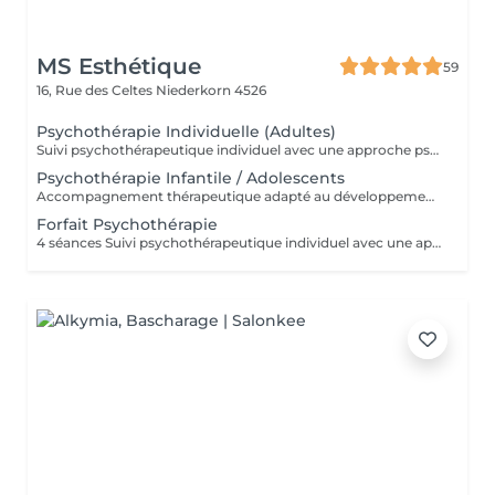
MS Esthétique
59
16, Rue des Celtes
Niederkorn 4526
Psychothérapie Individuelle (Adultes)
Suivi psychothérapeutique individuel avec une approche psychanalytique, axé sur la connaissance de soi, l'élaboration émotionnelle, la réduction de l'anxiété et l'amélioration de la qualité de vie. SPM et Santé de la Femme Accompagnement thérapeutique axé sur la santé émotionnelle et hormonale de la femme, pouvant intégrer la psychothérapie et l'acupuncture.
Psychothérapie Infantile / Adolescents
Accompagnement thérapeutique adapté au développement émotionnel des enfants et des adolescents, avec un accent sur le comportement, les émotions et les liens familiaux. Éducation Sexuelle Émotionnelle Séances éducatives et thérapeutiques favorisant le développement sain de la sexualité, des émotions, des limites et de la communication. Prévention des Abus Sexuels Interventions psychoéducatives axées sur la prévention des abus sexuels, renforçant la conscience corporelle, émotionnelle et les stratégies de protection.
Forfait Psychothérapie
4 séances Suivi psychothérapeutique individuel avec une approche psychanalytique, axé sur la connaissance de soi, l’élaboration émotionnelle, la réduction de l’anxiété et l’amélioration de la qualité de vie.