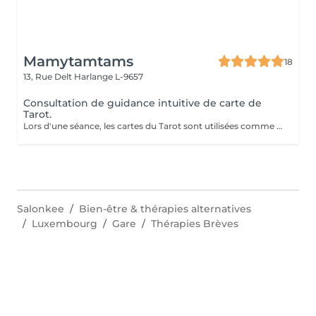
Mamytamtams
18
13, Rue Delt
Harlange L-9657
Consultation de guidance intuitive de carte de
Tarot.
Lors d'une séance, les cartes du Tarot sont utilisées comme un outil de perception et d'intuition pour éclairer une situation de votre vie. Le tirage permet de mettre en lumière les énergies présentes, les blocages éventuels et les directions possibles. En une séance, vous pouvez poser une ou plusieurs questions précises afin d'obtenir une vision plus claire de votre chemin. Exemples de questions : Quelle direction prendre dans ma situation actuelle ? Que dois-je comprendre de cette période de ma vie ? Comment évoluer dans ma relation ? Qu'est-ce qui bloque mon avancée aujourd'hui ? Quelle énergie m'accompagne pour les prochains mois ? Les cartes n'imposent rien : elles révèlent des pistes, des prises de conscience et des possibilités. Une séance peut parfois apporter le déclic ou la compréhension qui change tout. Venez découvrir ce que les cartes ont à vous révéler.
Salonkee
Bien-être & thérapies alternatives
Luxembourg
Gare
Thérapies Brèves