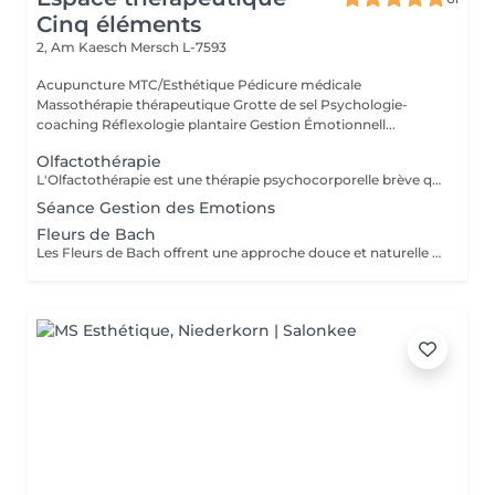
Cinq éléments
2, Am Kaesch
Mersch L-7593
Acupuncture MTC/Esthétique Pédicure médicale
Massothérapie thérapeutique Grotte de sel Psychologie-
coaching Réflexologie plantaire Gestion Émotionnell...
Olfactothérapie
L'Olfactothérapie est une thérapie psychocorporelle brève qui repose sur l'olfaction d'huiles essentielles. Elle est particulièrement intéressante en cas de phobie, d'anxiété, de déprime, de difficultés à gérer ses émotions. Les molécules odorantes des huiles essentielles sont capables d'influencer notre système nerveux et ainsi nos émotions. L'Olfactothérapie utilise ainsi le pouvoir vibratoire et émotionnel des huiles essentielles afin de rééquilibrer notre état général et améliorer notre bien-être intérieur. A l'aide des parfums de soins Altearah, nous verrons ensemble quelle(s) huiles essentielles correspondent à votre état du moment et vous accompagneront vers un objectif de mieux-être. En fonction des ces huiles choisies, nous pourrons travailler sur vos émotions, vos besoins. Vous repartirez avec votre propre synergie.
Séance Gestion des Emotions
Fleurs de Bach
Les Fleurs de Bach offrent une approche douce et naturelle pour harmoniser les émotions et retrouver un bien-être intérieur. Idéales pour accompagner les émotions, situations, traumatismes qui ont entraînés des pathologies physiques. C'est une méthode toute en douceur, qui prend soin de vous et de vos émotions. Nous choisissons ensembles les Fleurs qui correspondent à votre état du moment. Après les avoir reliées à ce que vous vivez ou avez vécu, je vous prépare un flacon de 30 ml pour une cure de 3 semaines.