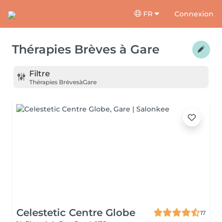
FR
Connexion
Thérapies Brèves
à
Gare
Filtre
Thérapies Brèves
à
Gare
Celestetic Centre Globe
17