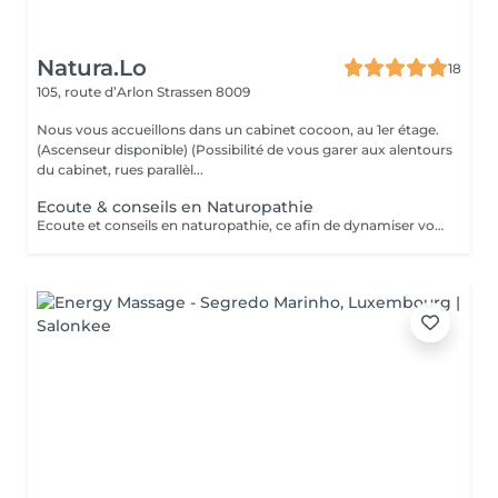
Natura.Lo
18
105, route d’Arlon
Strassen 8009
Nous vous accueillons dans un cabinet cocoon, au 1er étage.
(Ascenseur disponible) (Possibilité de vous garer aux alentours
du cabinet, rues parallèl...
Ecoute & conseils en Naturopathie
Ecoute et conseils en naturopathie, ce afin de dynamiser votre retour à la vitalité mentale et corporelle. (Anamnèse de votre mode de vie et de votre quotidien, et mise en place de votre plan "bien-être") Les conseils ou soins en naturopathie ne remplacent en aucun cas un traitement chez votre médecin. Chèque cadeau disponible (Montant de votre choix, celui-ci est à indiquer lors de votre demande) (Temps de séance facultatif)