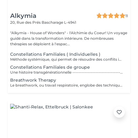
Alkymia
11
20, Rue des Prés
Bascharage L-4941
"Alkymia - House of Wonders" - l'Alchimie du Coeur! Un voyage
guidé dans la transformation intérieure. De nombreuses
thérapies se déploient à l'espac...
Constellations Familiales ( Individuelles )
Méthode systémique, qui permet de résoudre des conflits intérieurs ou familiaux
Constellations Familiales de groupe
Une histoire transgénérationnelle --------------------------------------------- Chacun de nous est un être complexe porteur d'une histoire multiple non moins complexe. Nous ne devrions jamais oublier que nous sommes en lien étroit avec les nombreux ancêtres qui nous ont précédés. Cette histoire transgénérationnelle qui nous renvoie aux origines ne nous dédouane pas de notre responsabilité face à nos actes mais il est admis que les raisons d'agir tel que nous le faisons nous échappent parfois. Il y a en effet dans nos positionnements, dans nos arbitrages les plus importants, dans nos traits de caractère, dans nos errements au cours d'une vie, une part inconsciente de reproduction de nos schémas transgénérationnels. Ainsi les traumatismes vécus par nos ancêtres, les secrets familiaux, trouvent une traduction dans nos actes sans que le plus souvent nous nous en rendions compte. Un héritage psychologique qui peut peser lourd, nous ralentir, nous bloquer, nous empêcher d'avancer sereinement dans la vie. Il y a même une forte probabilité que nous le transmettions aux générations suivantes. Interrompre le cycle de nos reproductions mentales et de nos dynamiques inconscientes est possible. Comment se déroule une constellation familiale ? ------------------------------------------------------------------ Une constellation familiale systémique se déroule en général avec un groupe de personnes. Le praticien en constellation (ou « constellateur ») interroge son « client », appelé également le « constellant », c'est dire la personne qui fait sa constellation, pour qu'il formule précisément sa demande, sa problématique. Qu'est-ce qui le gêne ? De quoi souhaite-t-il se libérer aujourd'hui ? Il décrit également avec objectivité son histoire familiale et les événements marquants qui la caractérisent. Cet échange doit être succinct et factuel pour ne pas influencer ni l'animateur, ni le reste du groupe qu'on appelle alors, les représentants. Parmi ces représentants, « le client » en choisit un qui le représentera lui-même, et les autres qui « incarneront » d'autres membres de son « système » (père, mère, frère, sur). « Le constellateur et éventuellement le client » les place ensuite avec précaution et respect dans l'espace de la pièce où se déroule la constellation. On peut parler à certains égards, d'un jeu de rôles. Prochaines dates: (Planification des prochaines dates en cours)
Breathwork Therapy
Le breathwork, ou travail respiratoire, englobe des techniques de respiration en conscience pour améliorer le bien-être physique, mental et spirituel. Ces techniques visent notamment à réduire le stress, à calmer le système nerveux autonome et à libérer des blocages émotionnels. Le breathwork comprend différentes méthodes et techniques de respiration. Souvent, on lui attribue un caractère spirituel. Il est toutefois toujours crucial de gérer et de percevoir sa propre respiration en conscience...