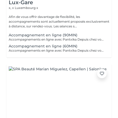
Lux-Gare
x, x
Luxembourg x
Afin de vous offrir davantage de flexibilité, les
accompagnements sont actuellement proposés exclusivement
à distance, sur rendez-vous. Les séances s...
Accompagnement en ligne (90MIN)
Accompagnements en ligne avec Pantxika Depuis chez vous, bénéficiez d'un accompagnement sur-mesure pour retrouver équilibre et sérénité. Chaque séance commence par une anamnèse pour comprendre votre parcours, vos besoins et vos attentes. Parce que chaque personne est unique, l'accompagnement est entièrement personnalisé. EFT (Emotional Freedom Techniques) : Libérez-vous des blocages émotionnels, du stress et des croyances limitantes grâce à cette technique de libération des émotions. IEP (Intention-Based Energy Process - Steve Wells) : Une approche puissante pour travailler sur vos résistances inconscientes et renforcer votre résilience. Reiki : Recevez une harmonisation énergétique à distance pour apaiser le corps et l'esprit. Réflexologie palmaire : Stimulez les points réflexes des mains pour favoriser le bien-être général. Comment ça marche ? Prenez rendez-vous en ligne. Recevez un lien Zoom après votre réservation. Connectez-vous à l'heure convenue pour votre séance. Où que vous soyez, je vous accompagne avec bienveillance et efficacité. Réservez votre séance dès maintenant Pantxika
Accompagnement en ligne (60MIN)
Accompagnements en ligne avec Pantxika Depuis chez vous, bénéficiez d'un accompagnement sur-mesure pour retrouver équilibre et sérénité. Chaque séance commence par une anamnèse pour comprendre votre parcours, vos besoins et vos attentes. Parce que chaque personne est unique, l'accompagnement est entièrement personnalisé. EFT (Emotional Freedom Techniques) : Libérez-vous des blocages émotionnels, du stress et des croyances limitantes grâce à cette technique de libération des émotions. IEP (Intention-Based Energy Process - Steve Wells) : Une approche puissante pour travailler sur vos résistances inconscientes et renforcer votre résilience. Reiki : Recevez une harmonisation énergétique à distance pour apaiser le corps et l'esprit. Réflexologie palmaire : Stimulez les points réflexes des mains pour favoriser le bien-être général. Comment ça marche ? Prenez rendez-vous en ligne. Recevez un lien Zoom après votre réservation. Connectez-vous à l'heure convenue pour votre séance. Où que vous soyez, je vous accompagne avec bienveillance et efficacité. Réservez votre séance dès maintenant Pantxika