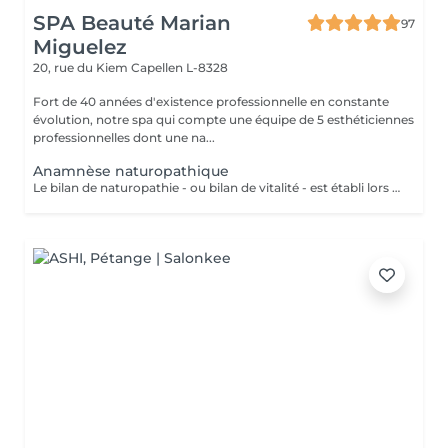
SPA Beauté Marian
97
Miguelez
20, rue du Kiem
Capellen L-8328
Fort de 40 années d'existence professionnelle en constante
évolution, notre spa qui compte une équipe de 5 esthéticiennes
professionnelles dont une na...
Anamnèse naturopathique
Le bilan de naturopathie - ou bilan de vitalité - est établi lors de la première rencontre avec Esmeralda, naturopathe diplômée, qui sera en mesure de vous conseiller en: La Bromatologie : rééducation alimentaire Kinésiologie: (exercice physique) être bien dans son corps (diplômée en yoga kundalini et acharya yoga en cours) Psychologie être bien avec soi et les autres (relaxation, gestion du stress..)(redirection vers les praticiens compétents) Hydrologie : utilisation de l'eau froide ou chaude ou en alternance, douche, bain, hamman, sauna, enveloppements(ici à l'institut) Chirologie : les techniques manuelles (massage)(ici à l'institut) La Réflexologie : les techniques reflexes (ciblées sur le pied, oreille, nez et dos (ici, à l'institut) Pneumologie : les techniques respiratoires (inspirées du yoga, pranayama)(ici à l'institut) Phytologie : l'utilisation des plantes (ici à l'institut)