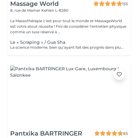
Massage World
133
8, rue de Mamer
Kehlen L-8280
La Massothérapie c'est pour tout le monde et MassageWorld
est votre atout réussite ! Fini de considérer l'entretien physique
comme un luxe réservé à ...
Le « Scraping » / Gua Sha
La science moderne, bien qu'ayant fait des progrès dans plusieurs domaines: alimentaires, médical, psychologique... ne règle malheureusement pas encore tout ce dont l'être humain a besoin. C'est pour cette raison que nous nous tournons parfois vers le monde asiatique afin de dénicher certaines techniques ancestrales reconnues pour leurs bienfaits. L'une de ses tendances n'est autre que le massage « Gua Sha » popularisé par les célébrités et sportifs américains. Cette thérapie asiatique aide à soulager la douleur, nourrir la peau et même à faire une désintox totale de votre corps sans pour autant exploser votre budget. Le mot « Gua » signifie « gratter », le mot « Sha » quant à lui a plusieurs significations dépendant bien évidemment du contexte souhaité. Puisque c'est le coté médical qui nous intéresse, le mot « Sha » signifie déchets métaboliques pouvant dérégler le bon fonctionnement du flux sangin et énergétique, provoquant ainsi d'importantes douleurs. Nous pouvons donc traduire le terme « Gua Sha » par racler les toxines. Ce massage se fait à l'aide d'un outil aux bordures lisses. Loin d'être d'être un simple massage, le « Gua Sha » se rapproche d'avantage d'une désintoxication du corps par l'élimination des déchets et toxines, permettant ainsi la création de nouvelles cellules plus saines. Nous parlerons donc de régénération cellulaire. La plupart des scientifiques sont d'accords sur le fait que le Massage « Gua Sha » soulage les patients de façon rapide et effic
Pantxika BARTRINGER
83