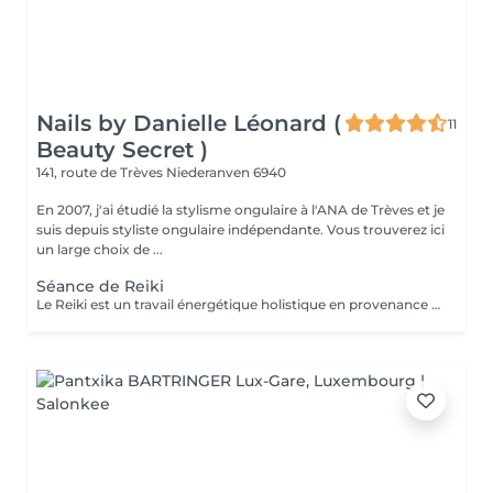
Nails by Danielle Léonard (
11
Beauty Secret )
141, route de Trèves
Niederanven 6940
En 2007, j'ai étudié la stylisme ongulaire à l'ANA de Trèves et je
suis depuis styliste ongulaire indépendante. Vous trouverez ici
un large choix de ...
Séance de Reiki
Le Reiki est un travail énergétique holistique en provenance du Japon. Par l'imposition des mains, le flux d'énergie dans le corps est harmonisé et les capacités d'auto-guérison sont activées.