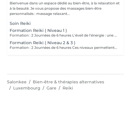
Bienvenue dans un espace dédié au bien-être, à la relaxation et
à la beauté. Je vous propose des massages bien-être
personnalisés : massage relaxant...
Soin Reiki
Formation Reiki ( Niveau 1 )
Formation : 2 Journées de 6 heures L'éveil de l'énergie : une initiation à l'énergie universelle du Reiki Usui. Ce 1er niveau permet d'apprendre à canaliser et transmettre l'énergie par imposition des mains, sur soi et sur autrui. La formation aborde les bases de la méthode traditionnelle de Mikao Usui, la purification énergétique, les auto-traitements et la découverte du centre intérieur. Cours en présentiel, théorique , pratique et initiation. Accessible a tous. Prévoir son pique nique.
Formation Reiki ( Niveau 2 & 3 )
Formation : 2 Journées de 6 heures Ces niveaux permettent d'approfondir la pratique énergétique à travers la découverte des symboles sacrés, le travail à distance et la guérison émotionnelle, tout en ouvrant la voie vers la maîtrise intérieure. Un voyage de transformation et de rayonnement, où l'énergie du Reiki devient une véritable voie de conscience et de paix intérieure. Initiation aux symboles Reiki Usui. Cours en présentiel, pratique et théorique. Attention accès uniquement si vous avez passez le niveau 1. Prévoir pique nique.
Salonkee
Bien-être & thérapies alternatives
Luxembourg
Gare
Reiki