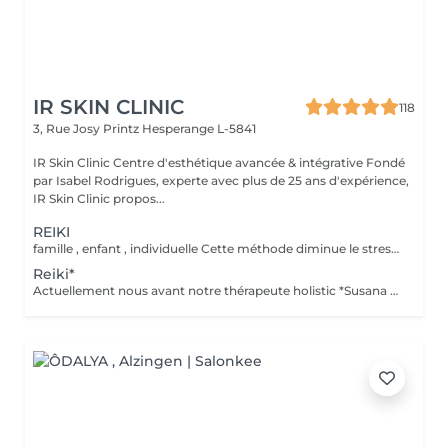
IR SKIN CLINIC
118
3, Rue Josy Printz
Hesperange L-5841
IR Skin Clinic Centre d'esthétique avancée & intégrative Fondé
par Isabel Rodrigues, experte avec plus de 25 ans d'expérience,
IR Skin Clinic propos...
REIKI
famille , enfant , individuelle Cette méthode diminue le stress, relâche les blocages émotionnels, calme les douleurs physiques, et vous amener à un bien-être général, ainsi qu'une paix intérieure. Libère les blocages énergétiques, renforce le système immunitaire, atténue la douleur et élimine les toxines du corps
Reiki*
Actuellement nous avant notre thérapeute holistic *Susana Ferreira, qui vient 1x par mois , téléphoner pour prendre rdv . famille , enfant , individuelle Libère les blocages énergétiques, renforce le système immunitaire, atténue la douleur et élimine les toxines du corps.