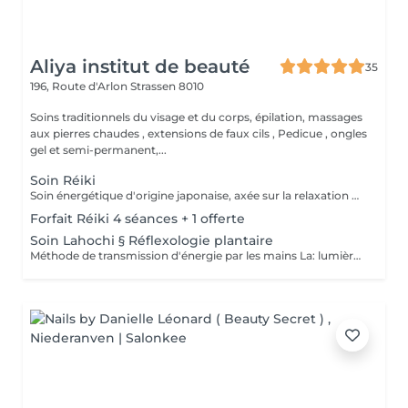
Aliya institut de beauté
35
196, Route d'Arlon
Strassen 8010
Soins traditionnels du visage et du corps, épilation, massages
aux pierres chaudes , extensions de faux cils , Pedicue , ongles
gel et semi-permanent,...
Soin Réiki
Soin énergétique d'origine japonaise, axée sur la relaxation et l'harmonisation du corps et de l'esprit. REI: universel KI: énergie vital Le praticien pose doucement les mains sur les différentes zones , il n'y a pas de manipulation ou de pression. Effets: -Réduction du stress et de l'anxiété -Sensation de calme et de lâcher prise -Aide à apaiser le mental -favorise l'endormissement -Aide à relâcher les tensions émotionnelles le réiki est une pratique douce qui vise surtout : -la détente -l'équilibre émotionnel -le bien-être global A faire seul ou en cure de 4 séances
Forfait Réiki 4 séances + 1 offerte
Soin Lahochi § Réflexologie plantaire
Méthode de transmission d'énergie par les mains La: lumière, amour HO: mouvement de l'énergie CHI: energie vitale Effets: -Diminue le stress -Procure un calme profond et durable -Aide à harmoniser le corps et l'esprit - Energie retrouvée - Favorise le lâcher-prise -Harmonisation des Chakras Couplé à la réflexologie plantaire c'est un soin qui apporte une relaxation complète et durable alliant les bienfaits du soin énergétique et ceux de la réflexologie . A faire seul ou en cure de 4 séances "Détente absolue "