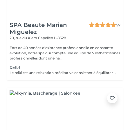
SPA Beauté Marian
97
Miguelez
20, rue du Kiem
Capellen L-8328
Fort de 40 années d'existence professionnelle en constante
évolution, notre spa qui compte une équipe de 5 esthéticiennes
professionnelles dont une na...
Reiki
Le reiki est une relaxation méditative consistant à équilibrer les énergies de la personne, pour qu'elle trouve un apaisement durable et profond au niveau de son corps, de son psychique et de son émotionnel. Elle utilise un toucher sur des points spécifiques du circuit énergétique du corps et favorise ainsi l'émergence des potentiels naturels solutionnant. Le praticien capte l'énergie universelle du cosmos et de la terre et la transmet au receveur par l'imposition des mains. L'énergie circule alors dans tout le corps du receveur : elle aligne, nettoie, équilibre, transforme, soigne ce qui peut l'être pendant le soin.Le Reiki agit sur la totalité de l'individu et donc sur ses indivisibles composantes mentale, physique, émotionnelle et spirituelle. Comment se déroule une séance Reiki ? Le receveur reste habillé, se déchausse et s'installe confortablement sur une table de massage. Le praticien pose légèrement ses mains sur les chakras (roues d'énergie) du receveur, pendant environ 3 minutes par position. Durant la première demi-heure, le receveur est couché sur le dos. Puis il se tourne sur le ventre. La séance est généralement accompagnée d'une musique douce et relaxante.