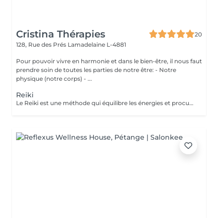
Cristina Thérapies
20
128, Rue des Prés
Lamadelaine L-4881
Pour pouvoir vivre en harmonie et dans le bien-être, il nous faut
prendre soin de toutes les parties de notre être: - Notre
physique (notre corps) - ...
Reiki
Le Reiki est une méthode qui équilibre les énergies et procure un apaisement physique, psychique et émotionnel. Lors d'une séance de Reiki (Rei signifie esprit-conscience, Ki signifie énergie-sensation), le praticien dirige l'énergie universelle vers les zones du corps qui en ont le plus besoin, faisant en sorte que l'énergie circule uniformément et harmonieusement. Une séance permet : d'apaiser le corps et l'esprit de procurer un sentiment de bien-être d'harmoniser la circulation de l'énergie de favoriser un état de relaxation de soutenir le potentiel de guérison de retrouver un sommeil réparateur retrouver une meilleure circulation sanguine réduire les douleurs physiques réduire le stress Les séances de reiki peuvent être pratiquées à titre préventif, ou en accompagnement des soins médicaux, mais ne peuvent en aucun cas, se substituer aux traitements médicaux. Paiement sur place en espèces.