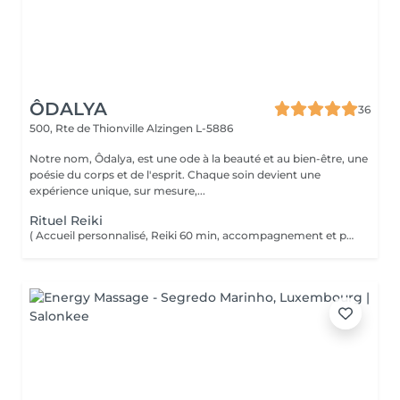
ÔDALYA
36
500, Rte de Thionville
Alzingen L-5886
Notre nom, Ôdalya, est une ode à la beauté et au bien-être, une
poésie du corps et de l'esprit. Chaque soin devient une
expérience unique, sur mesure,...
Rituel Reiki
( Accueil personnalisé, Reiki 60 min, accompagnement et partage ) Soin énergétique d'origine japonaise qui permet de faire circuler et d'harmoniser l'énergie du corps. Le Reiki aide à apaiser le corps et l'esprit, favorise la relaxation, contribue à améliorer le sommeil, calme les tensions.