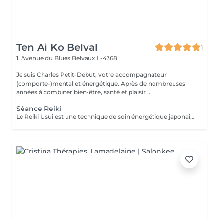
Ten Ai Ko Belval
1
1, Avenue du Blues
Belvaux L-4368
Je suis Charles Petit-Debut, votre accompagnateur
(comporte-)mental et énergétique. Après de nombreuses
années à combiner bien-être, santé et plaisir ...
Séance Reiki
Le Reiki Usui est une technique de soin énergétique japonaise, fondée par Mikao Usui au début du XXème siècle. Elle repose sur le principe de transmission de l'énergie universelle par imposition des mains pour favoriser la guérison et le bien-être. Les bienfaits du Reiki incluent l'harmonisation du corps et de l'esprit, la réduction du stress et la promotion de la relaxation pour une amélioration de la qualité du sommeil, le renforcement du système immunitaire et l'équilibrage des émotions. Le Reiki peut être utilisé pour soulager une douleur ponctuelle ou pour accompagner un traitement plus lourd.