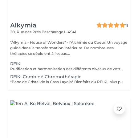
Alkymia
11
20, Rue des Prés
Bascharage L-4941
"Alkymia - House of Wonders" - l'Alchimie du Coeur! Un voyage
guidé dans la transformation intérieure. De nombreuses
thérapies se déploient à l'espac...
REIKI
Purification et harmonisation des différents niveaux de votre être physique, émotionnel, mental et spirituel.
REIKI Combiné Chromothérapie
*Banc de Cristal de la Casa Layola* Bienfaits du REIKI, plus purification des corps subtils de l'Être dans sa globalité, permet une meilleure connexion à soi, une relaxation intense, un meilleur ancrage et une clarté d'esprit...