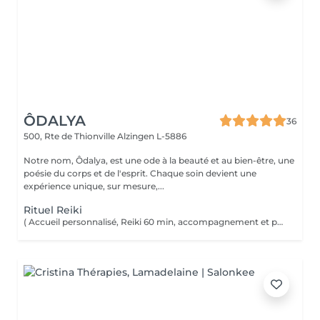
ÔDALYA
36
500, Rte de Thionville
Alzingen L-5886
Notre nom, Ôdalya, est une ode à la beauté et au bien-être, une
poésie du corps et de l'esprit. Chaque soin devient une
expérience unique, sur mesure,...
Rituel Reiki
( Accueil personnalisé, Reiki 60 min, accompagnement et partage ) Soin énergétique d'origine japonaise qui permet de faire circuler et d'harmoniser l'énergie du corps. Le Reiki aide à apaiser le corps et l'esprit, favorise la relaxation, contribue à améliorer le sommeil, calme les tensions.