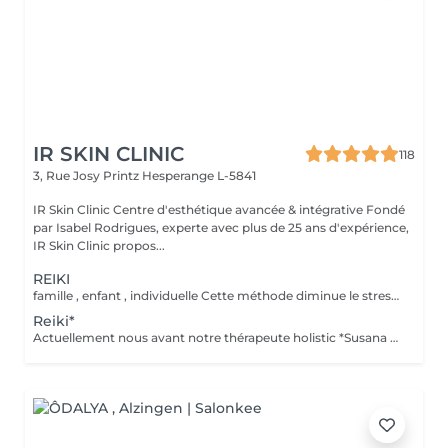
IR SKIN CLINIC
118
3, Rue Josy Printz
Hesperange L-5841
IR Skin Clinic Centre d'esthétique avancée & intégrative Fondé
par Isabel Rodrigues, experte avec plus de 25 ans d'expérience,
IR Skin Clinic propos...
REIKI
famille , enfant , individuelle Cette méthode diminue le stress, relâche les blocages émotionnels, calme les douleurs physiques, et vous amener à un bien-être général, ainsi qu'une paix intérieure. Libère les blocages énergétiques, renforce le système immunitaire, atténue la douleur et élimine les toxines du corps
Reiki*
Actuellement nous avant notre thérapeute holistic *Susana Ferreira, qui vient 1x par mois , téléphoner pour prendre rdv . famille , enfant , individuelle Libère les blocages énergétiques, renforce le système immunitaire, atténue la douleur et élimine les toxines du corps.