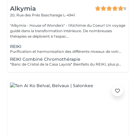
Alkymia
11
20, Rue des Prés
Bascharage L-4941
"Alkymia - House of Wonders" - l'Alchimie du Coeur! Un voyage
guidé dans la transformation intérieure. De nombreuses
thérapies se déploient à l'espac...
REIKI
Purification et harmonisation des différents niveaux de votre être physique, émotionnel, mental et spirituel.
REIKI Combiné Chromothérapie
*Banc de Cristal de la Casa Layola* Bienfaits du REIKI, plus purification des corps subtils de l'Être dans sa globalité, permet une meilleure connexion à soi, une relaxation intense, un meilleur ancrage et une clarté d'esprit...