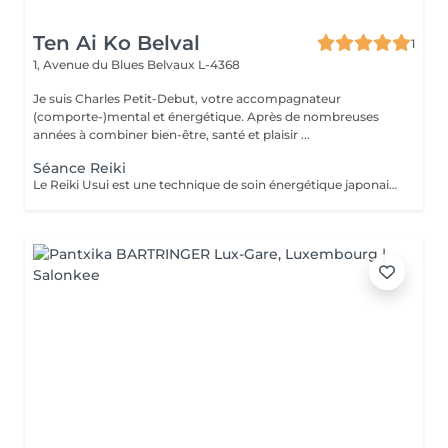
Ten Ai Ko Belval
1
1, Avenue du Blues
Belvaux L-4368
Je suis Charles Petit-Debut, votre accompagnateur
(comporte-)mental et énergétique. Après de nombreuses
années à combiner bien-être, santé et plaisir ...
Séance Reiki
Le Reiki Usui est une technique de soin énergétique japonaise, fondée par Mikao Usui au début du XXème siècle. Elle repose sur le principe de transmission de l'énergie universelle par imposition des mains pour favoriser la guérison et le bien-être. Les bienfaits du Reiki incluent l'harmonisation du corps et de l'esprit, la réduction du stress et la promotion de la relaxation pour une amélioration de la qualité du sommeil, le renforcement du système immunitaire et l'équilibrage des émotions. Le Reiki peut être utilisé pour soulager une douleur ponctuelle ou pour accompagner un traitement plus lourd.