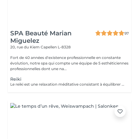
SPA Beauté Marian
97
Miguelez
20, rue du Kiem
Capellen L-8328
Fort de 40 années d'existence professionnelle en constante
évolution, notre spa qui compte une équipe de 5 esthéticiennes
professionnelles dont une na...
Reiki
Le reiki est une relaxation méditative consistant à équilibrer les énergies de la personne, pour qu'elle trouve un apaisement durable et profond au niveau de son corps, de son psychique et de son émotionnel. Elle utilise un toucher sur des points spécifiques du circuit énergétique du corps et favorise ainsi l'émergence des potentiels naturels solutionnant. Le praticien capte l'énergie universelle du cosmos et de la terre et la transmet au receveur par l'imposition des mains. L'énergie circule alors dans tout le corps du receveur : elle aligne, nettoie, équilibre, transforme, soigne ce qui peut l'être pendant le soin.Le Reiki agit sur la totalité de l'individu et donc sur ses indivisibles composantes mentale, physique, émotionnelle et spirituelle. Comment se déroule une séance Reiki ? Le receveur reste habillé, se déchausse et s'installe confortablement sur une table de massage. Le praticien pose légèrement ses mains sur les chakras (roues d'énergie) du receveur, pendant environ 3 minutes par position. Durant la première demi-heure, le receveur est couché sur le dos. Puis il se tourne sur le ventre. La séance est généralement accompagnée d'une musique douce et relaxante.