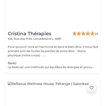
Cristina Thérapies
20
128, Rue des Prés
Lamadelaine L-4881
Pour pouvoir vivre en harmonie et dans le bien-être, il nous faut
prendre soin de toutes les parties de notre être: - Notre
physique (notre corps) - ...
Reiki
Le Reiki est une méthode qui équilibre les énergies et procure un apaisement physique, psychique et émotionnel. Lors d'une séance de Reiki (Rei signifie esprit-conscience, Ki signifie énergie-sensation), le praticien dirige l'énergie universelle vers les zones du corps qui en ont le plus besoin, faisant en sorte que l'énergie circule uniformément et harmonieusement. Une séance permet : d'apaiser le corps et l'esprit de procurer un sentiment de bien-être d'harmoniser la circulation de l'énergie de favoriser un état de relaxation de soutenir le potentiel de guérison de retrouver un sommeil réparateur retrouver une meilleure circulation sanguine réduire les douleurs physiques réduire le stress Les séances de reiki peuvent être pratiquées à titre préventif, ou en accompagnement des soins médicaux, mais ne peuvent en aucun cas, se substituer aux traitements médicaux. Paiement sur place en espèces.