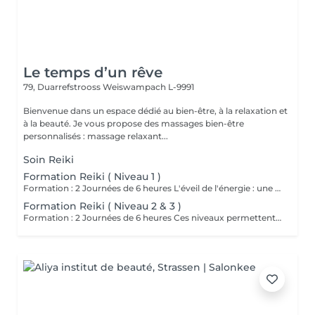
Le temps d’un rêve
79, Duarrefstrooss
Weiswampach L-9991
Bienvenue dans un espace dédié au bien-être, à la relaxation et
à la beauté. Je vous propose des massages bien-être
personnalisés : massage relaxant...
Soin Reiki
Formation Reiki ( Niveau 1 )
Formation : 2 Journées de 6 heures L'éveil de l'énergie : une initiation à l'énergie universelle du Reiki Usui. Ce 1er niveau permet d'apprendre à canaliser et transmettre l'énergie par imposition des mains, sur soi et sur autrui. La formation aborde les bases de la méthode traditionnelle de Mikao Usui, la purification énergétique, les auto-traitements et la découverte du centre intérieur. Cours en présentiel, théorique , pratique et initiation. Accessible a tous. Prévoir son pique nique.
Formation Reiki ( Niveau 2 & 3 )
Formation : 2 Journées de 6 heures Ces niveaux permettent d'approfondir la pratique énergétique à travers la découverte des symboles sacrés, le travail à distance et la guérison émotionnelle, tout en ouvrant la voie vers la maîtrise intérieure. Un voyage de transformation et de rayonnement, où l'énergie du Reiki devient une véritable voie de conscience et de paix intérieure. Initiation aux symboles Reiki Usui. Cours en présentiel, pratique et théorique. Attention accès uniquement si vous avez passez le niveau 1. Prévoir pique nique.