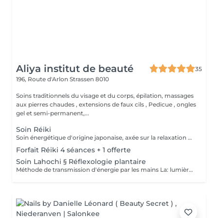
Aliya institut de beauté
35
196, Route d'Arlon
Strassen 8010
Soins traditionnels du visage et du corps, épilation, massages
aux pierres chaudes , extensions de faux cils , Pedicue , ongles
gel et semi-permanent,...
Soin Réiki
Soin énergétique d'origine japonaise, axée sur la relaxation et l'harmonisation du corps et de l'esprit. REI: universel KI: énergie vital Le praticien pose doucement les mains sur les différentes zones , il n'y a pas de manipulation ou de pression. Effets: -Réduction du stress et de l'anxiété -Sensation de calme et de lâcher prise -Aide à apaiser le mental -favorise l'endormissement -Aide à relâcher les tensions émotionnelles le réiki est une pratique douce qui vise surtout : -la détente -l'équilibre émotionnel -le bien-être global A faire seul ou en cure de 4 séances
Forfait Réiki 4 séances + 1 offerte
Soin Lahochi § Réflexologie plantaire
Méthode de transmission d'énergie par les mains La: lumière, amour HO: mouvement de l'énergie CHI: energie vitale Effets: -Diminue le stress -Procure un calme profond et durable -Aide à harmoniser le corps et l'esprit - Energie retrouvée - Favorise le lâcher-prise -Harmonisation des Chakras Couplé à la réflexologie plantaire c'est un soin qui apporte une relaxation complète et durable alliant les bienfaits du soin énergétique et ceux de la réflexologie . A faire seul ou en cure de 4 séances "Détente absolue "