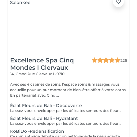
Excellence Spa Cinq
226
Mondes I Clervaux
14, Grand Rue
Clervaux L-9710
Avec ses 4 cabines de soins, l'espace soins & massages vous
accueille pour un pur moment de bien-être offert à votre corps.
En partenariat avec Cinq ...
Éclat Fleurs de Bali - Découverte
Laissez-vous envelopper par les délicates senteurs des fleurs tropicales. Ce soin visage découverte offre à votre peau un éclat naturel et sublime votre teint en douceur. La durée de la prestation (30min) inclut l'installation et le temps de relaxation intégré à nos soins (10min).
Éclat Fleurs de Bali - Hydratant
Laissez-vous envelopper par les délicates senteurs des fleurs tropicales et offrez à votre peau un moment de pure détente. Ce soin visage complet inclut un nettoyage de la peau et un massage relaxant, pour illuminer naturellement votre peau et sublimer votre teint en toute douceur. La durée de la prestation (60min) inclut l'installation et le temps de relaxation intégré à nos soins (10min).
KoBiDo -Redensification
Ce soin anti-âge débute par un nettoyage de la peau adapté, puis agit en profondeur grâce au massage KoBiDo sur le visage et le cou, pour retrouver une peau tonifiée et lissée. La durée de la prestation (60min) inclut l'installation et le temps de relaxation intégré à nos soins (10min).