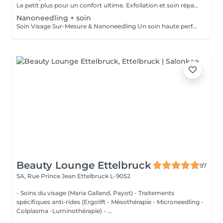
Le petit plus pour un confort ultime. Exfoliation et soin réparateur intense pour des lèvres douces et parfaitement hydratées. Idéal à combiner avec vos autres soins !
Nanoneedling + soin
Soin Visage Sur-Mesure & Nanoneedling Un soin haute performance entièrement personnalisé selon les besoins de votre peau (hydratation, anti-âge, éclat ou imperfections). Comprend un diagnostic, un nettoyage de peau, l'infusion d'actifs ciblés par nanoneedling et un masque apaisant final pour des résultats visibles et immédiats.
Beauty Lounge Ettelbruck
97
5A, Rue Prince Jean
Ettelbruck L-9052
- Soins du visage (Maria Galland, Payot) - Traitements
spécifiques anti-rides (Ergolift - Mésothérapie - Microneedling -
Colplasma -Luminothérapie) - ...