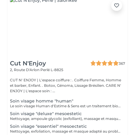
Cut N'Enjoy
367
2, Route D'Arlon
Perlé L-8825
CUT N' ENJOY | L'espace coiffure : . Coiffure Femme, Homme
et barber, Enfant. . Botox, Génoma, Lissage Brésilien. CARE N'
ENJOY | L'espace soin : ...
Soin visage homme "human"
Le soin visage Human d'Estime & Sens est un traitement bio global de 1h15 dédié aux hommes. Il débute par un modelage relaxant du dos pour évacuer les tensions. Il se poursuit par un nettoyage profond, un gommage et un massage du visage avec l'huile Human. Ce protocole sur mesure purifie, hydrate intensément et défatigue durablement les traits.
Soin visage "deluxe" mesoestetic
Nettoyage, ampoule glycolic (exfolliant), massage et masque collagène (massage bras lors de la pose du masque) Pour des traits lissés, une peau douce et repulpé.
Soin visage "essentiel" mesoectetic
Nettoyage, exfoliation, massage et masque adapté au problème de peau ( senssible, hydratation, anti-acné)