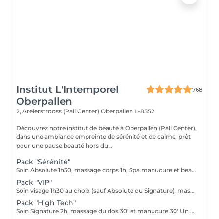
Institut L'Intemporel
768
Oberpallen
2, Arelerstrooss (Pall Center)
Oberpallen L-8552
Découvrez notre institut de beauté à Oberpallen (Pall Center),
dans une ambiance empreinte de sérénité et de calme, prêt
pour une pause beauté hors du...
Pack "Sérénité"
Soin Absolute 1h30, massage corps 1h, Spa manucure et beauté des pieds Le luxe, le calme et la détente, magique ...
Pack "VIP"
Soin visage 1h30 au choix (sauf Absolute ou Signature), massage corps 1h, manucure 30', beauté des pieds 45' Ne peut être fractionné, à faire le même jour
Pack "High Tech"
Soin Signature 2h, massage du dos 30' et manucure 30' Un pur moment de détente et de déconnection complète