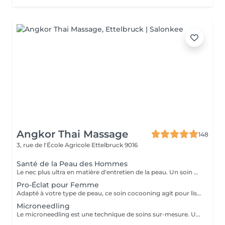
Angkor Thai Massage
148
3, rue de l'École Agricole
Ettelbruck 9016
Santé de la Peau des Hommes
Le nec plus ultra en matière d'entretien de la peau. Un soin du visage sur mesure conçut pour atténuer les ridules et récupérer la peau fatiguée. En plus d'un massage signature du visage, du cou et des épaules, exfolier, nettoyer, restaurer et protéger sont au cur de ce soin du visage pour ces messieurs.
Pro-Éclat pour Femme
Adapté à votre type de peau, ce soin cocooning agit pour lisser et tonifier. il offre un coup de fouet aux peaux fatiguées et laisse votre teint renouvelé et revitalisé.
Microneedling
Le microneedling est une technique de soins sur-mesure. Un traitement non invasif favorisant la synthèse de collagène et d'élastine par les micro-aiguilles qui stimulent la peau. Le microneedling peut être réalisé sur tout type de peau. Votre peau est régénérée, éclatante, lissée et ferme. Pour des résultats durables et significatifs je vous conseille 3 à 5 séances avec un intervalle de 3-4 semaines entre chaque séance. Puis en entretien 1 séance à chaque changement de saison. Le microneedling vient également combattre les taches pigmentaires, repulper le visage et hydrater profondément les lèvres, lutte contre l'acné et assainit la peau. Cette technique de soin est aussi utilisée pour la repousse capillaire et les sourcils.