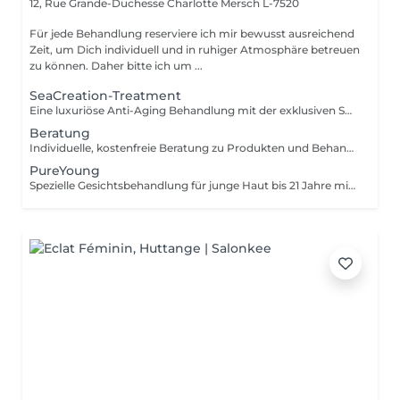
12, Rue Grande-Duchesse Charlotte
Mersch L-7520
Für jede Behandlung reserviere ich mir bewusst ausreichend
Zeit, um Dich individuell und in ruhiger Atmosphäre betreuen
zu können. Daher bitte ich um ...
SeaCreation-Treatment
Eine luxuriöse Anti-Aging Behandlung mit der exklusiven SEA CREATION Linie von BABOR. Hochwirksame Tiefsee-Inhaltsstoffe, kombiniert mit warm-kalt Anwendungen sowie Hand- und Armpflege, sorgen für intensive Regeneration und pure Entspannung.
Beratung
Individuelle, kostenfreie Beratung zu Produkten und Behandlungen einzeln oder ergänzend zu jeder Anwendung buchbar.
PureYoung
Spezielle Gesichtsbehandlung für junge Haut bis 21 Jahre mit Fokus auf gründliche Ausreinigung und Hautklärung.