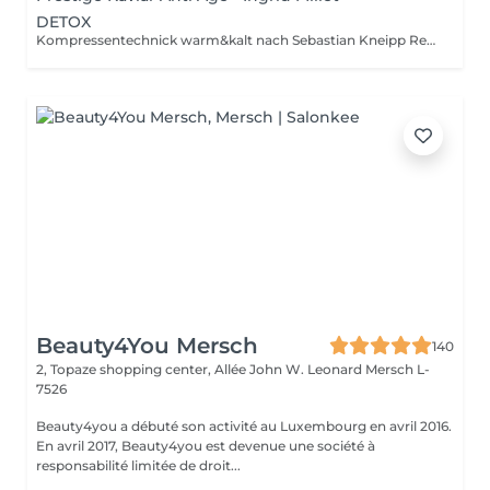
DETOX
Kompressentechnick warm&kalt nach Sebastian Kneipp Reinigungsmassage Sanftes Peeling Enzym- oder Fruchtpeeling Warme Kompresse Gesichtsformende Detox Massage 24K Gold Maske Abschlusspflege
Beauty4You Mersch
140
2, Topaze shopping center, Allée John W. Leonard
Mersch L-
7526
Beauty4you a débuté son activité au Luxembourg en avril 2016.
En avril 2017, Beauty4you est devenue une société à
responsabilité limitée de droit...