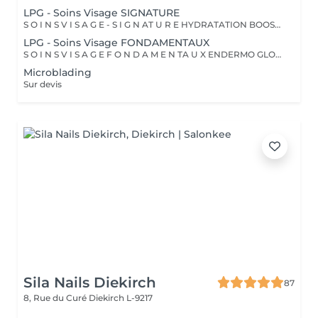
LPG - Soins Visage SIGNATURE
S O I N S V I S A G E - S I G N AT U R E HYDRATATION BOOSTER > Ce soin stimule la production d'acide hyaluronique pour une hydratation intense, redonnant à la peau un aspect repulpé et lissé tout en la protégeant des agressions extérieures et du vieillissement cutané. PRO LIFT > Ce soin anti-âge complet (visage, cou, décolleté, mains) se distingue par sa combinaison unique d'exfoliations, de stimulation cellulaire mécanique et de manuvres facialistes exclusives. Il uniformise et illumine le teint, tout en liftant et redessinant les contours du visage. En comblant visiblement les rides et en renforçant la fermeté de la peau, ce soin révèle un épiderme plus lisse, lifté et rajeuni. RÉNOVATEUR PEAU NEUVE > Ce soin avancé associe une double exfoliation mécanique et chimique du visage et du cou, permettant un nettoyage en profondeur de l'épiderme. Il favorise l'élimination des toxines et stimule le renouvellement cellulaire pour retrouver une peau saine, uniforme et lumineuse. BILAN PERSONNALISÉ Tout programme de soin endermologie® visage commence par un bilan ultra-précis, avec l'application professionnelle ENDERMOLINK. Il se déroule en trois étapes clés : 1. Décryptage de votre mode de vie 2. Analyse pointue de l'état de votre peau 3. Création de votre programme sur-mesure
LPG - Soins Visage FONDAMENTAUX
S O I N S V I S A G E F O N D A M E N TA U X ENDERMO GLOW BOOSTER > En relançant la micro-circulation et le système lymphatique (élimination des toxines), ce soin permet de lisser les traits de fatigue, d'atténuer les poches et cernes et de retrouver un teint éclatant. ENDERMO PRÉVENTION CELLULAIRE > En stimulant la production naturelle de collagène, d'élastine et d'acide hyaluronique, ce soin prévient l'apparition des premières rides et renforce la protection de la peau contre le vieillissement cutané. ENDERMO REPULP > Ce soin lisse les rides et ridules du visage, du cou et du décolleté tout en redensifiant la peau pour restaurer des volumes harmonieux au visage. ENDERMO REGARD & LÈVRES > Ce soin anti-âge ciblé estompe les poches et les cernes, lisse les rides du contour des yeux et de la bouche, repulpe les lèvres et rehausse les paupières pour ouvrir et défatiguer le regard. DÉCOUVERTE > Ce soin propose une introduction à la technique endermologie® tout en relançant la microcirculation pour booster l'éclat du visage.
Microblading
Sur devis
Sila Nails Diekirch
87
8, Rue du Curé
Diekirch L-9217