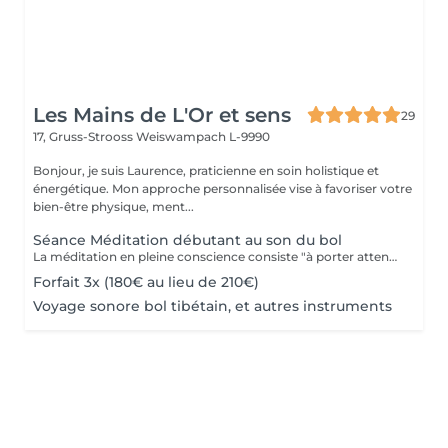
Les Mains de L'Or et sens
29
17, Gruss-Strooss
Weiswampach L-9990
Bonjour, je suis Laurence, praticienne en soin holistique et
énergétique. Mon approche personnalisée vise à favoriser votre
bien-être physique, ment...
Séance Méditation débutant au son du bol
La méditation en pleine conscience consiste "à porter attention à ce qui se passe, à l'instant où cela se passe et rien d'autre". Un précepte simple qui est pourtant difficile à mettre en uvre tant les pensées défilent sans cesse à l'esprit et peuvent nous épuiser lorsqu'elles sont orientées à ruminer des épisodes passés de notre vie, à résoudre les problèmes pratiques, ou à anticiper les échéances à venir. L'objectif de la méditation est de faire en sorte que ces pensées "perdent de leur puissance" durant un temps choisi. Les pensées deviennent un objet d'observation et peuvent être réinterrogées afin de sortir du mode pilotage automatique. Nous devenons ainsi plus conscients de notre propre vie.
Forfait 3x (180€ au lieu de 210€)
Voyage sonore bol tibétain, et autres instruments