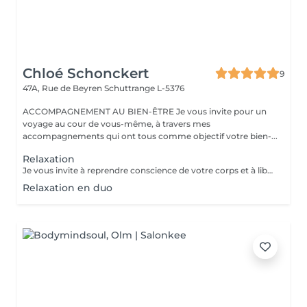
Chloé Schonckert
9
47A, Rue de Beyren
Schuttrange L-5376
ACCOMPAGNEMENT AU BIEN-ÊTRE Je vous invite pour un
voyage au cour de vous-même, à travers mes
accompagnements qui ont tous comme objectif votre bien-...
Relaxation
Je vous invite à reprendre conscience de votre corps et à libérer vos tensions, au cours d'une séance de relaxation guidée. Reconnectez-vous à vos émotions, vos envies et vos besoins, à travers la respiration, la visualisation et les vibrations magiques des bols chantants tibétains. Accordez-vous un moment de bien-être et laissez-vous porter par cette douce expérience.
Relaxation en duo