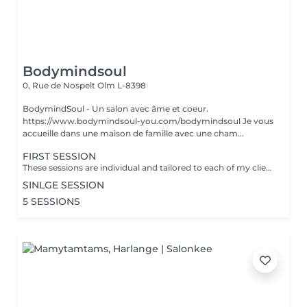
Bodymindsoul
0, Rue de Nospelt
Olm L-8398
BodymindSoul - Un salon avec âme et coeur.
https://www.bodymindsoul-you.com/bodymindsoul Je vous
accueille dans une maison de famille avec une cham...
FIRST SESSION
These sessions are individual and tailored to each of my clients, as we all have lived our own unique stories and have more to discover. Whether you're feeling low on courage, lost in your path, lacking focus and concentration, disconnected from your body, overwhelmed by fears that dictate your life, or constantly comparing yourself to others, these sessions are designed to assist you on your journey. Together, we find tools to restore emotional balance, achieve inner peace, and work towards your personal goals. How? -Breathing techniques - Visualisation - Specific moves - Reconnecting to your body - Self-reflection Each of the session is : - Language of your choice: English, French, German, Luxembourgish - 45-60 minutes - Structure: Recapping / Exchange & 15-30min Practice / Closing + Defining homework - Via zoom (if you dont have zoom we find an other solution) - Is confidential
SINLGE SESSION
5 SESSIONS