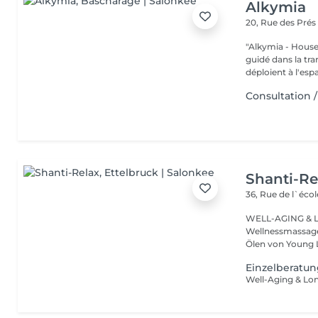
Alkymia
20, Rue des Pré
"Alkymia - House of
guidé dans la tr
déploient à l'espa
Consultation 
Shanti-Re
36, Rue de l`écol
WELL-AGING & Longevity ayurved
Wellnessmassage
Ölen von Young 
Einzelberatu