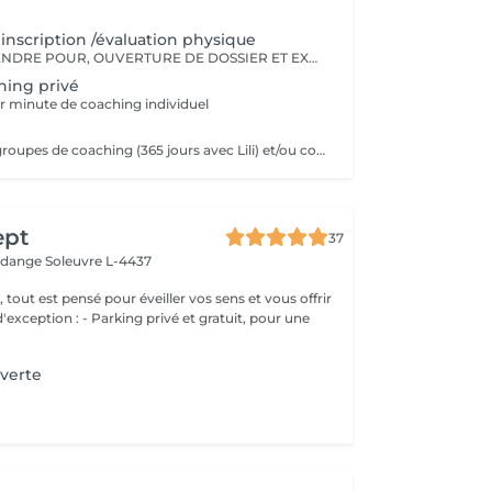
 inscription /évaluation physique
- 1ere RDV A PRENDRE POUR, OUVERTURE DE DOSSIER ET EXPLICATIONS/CONSEILS - INSCRIPTION CHEZ LILIANA MENDES CLINIC & COACH - EVALUATION PHYSIQUE ET ANAMENSE - ON PAYE UNE SEULE FOIS!!
hing privé
r minute de coaching individuel
séance dans les groupes de coaching (365 jours avec Lili) et/ou cours collectifs Pas valable pour coaching privé !!!! Day pass
ept
37
erdange
Soleuvre L-4437
, tout est pensé pour éveiller vos sens et vous offrir
g privé et gratuit, pour une
verte