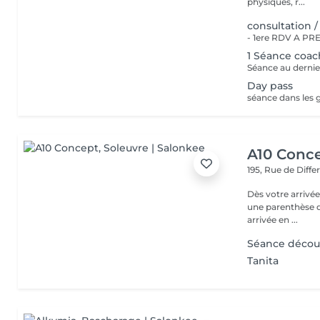
physiques, r...
consultation /
1 Séance coac
Séance au dernie
Day pass
A10 Conc
195, Rue de Diff
Dès votre arrivée
une parenthèse d'exception : - Parkin
arrivée en ...
Séance décou
Tanita