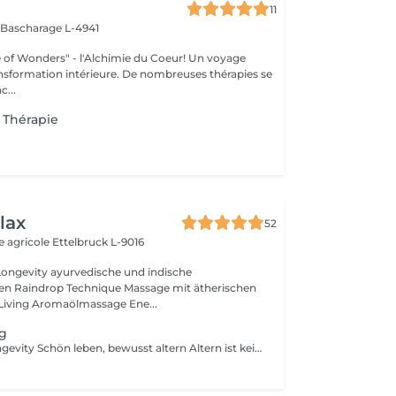
11
s
Bascharage L-4941
 Wonders" - l'Alchimie du Coeur! Un voyage
ansformation intérieure. De nombreuses thérapies se
c...
/ Thérapie
lax
52
e agricole
Ettelbruck L-9016
ische und indische
n Raindrop Technique Massage mit ätherischen
Living Aromaölmassage Ene...
ng
Well-Aging & Longevity Schön leben, bewusst altern Altern ist kein Rückschritt es ist ein natürlicher Wandel, den wir mit Achtsamkeit und Lebensfreude gestalten können. Well-Aging bedeutet, den eigenen Körper zu verstehen, ihn zu unterstützen und mit ihm in Harmonie zu leben Tag für Tag, Jahr für Jahr. Dein Weg beginnt hier Ob du erste Zeichen der Hautalterung spürst, deinen Schlaf verbessern möchtest oder einfach mehr Energie im Alltag suchst Ich begleite dich mit Herz, Wissen und maßgeschneiderten Lösungen. Denn die besten Jahre sind nicht vorbei sie beginnen genau jetzt.