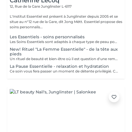
Catherine Lecoq
12, Rue de la Gare
Junglinster L-6117
L'Institut Essentiel est présent à Junglinster depuis 2005 et se
situe au n°12 rue de la Gare, dit Jong Mëtt. Essentiel propose des
soins personnalis...
Les Essentiels - soins personnalisés
Les Soins Essentiels sont adaptés à chaque type de peau pour répondre à vos attentes et besoins. Incluant un diagnostique, un nettoyage et gommage adapté, les soins spécifiques d'hydratation, le modelage et drainage manuel du visage et une pose masque. Suivant les besoins diagnostiqués je vous proposerai un protocole se soin le plus adapté pour que vous obteniez le meilleur résultat. Le soin Global inclut les épilations sourcils et contour bouche. Le but des soins essentiels étant d'apporter un soulagement, un effet et une expérience adaptée pour des résultats durables. Inclure un massage INDIBA® à votre soin essentiel augmente les effets des soins apportés et augmente le résultat (oxygénation, détente musculaire, hydratation, anti-âge, anti inflammatoire, équilibrant) Le point fort du soin: le massage évidemment et le résultat grâce aux soins ciblés. Pour plus de renseignements n'hésitez pas à prendre contact avec nous. Pensez à réserver vos teintures, épilations etc séparément dans "les plus essentiels à réserver", ces prestations ne sont pas incluses dans le prix ni la durée d'un soin essentiel. A bientôt. Catherine
New! Rituel "La Femme Essentielle" - de la tête aux
pieds
Un rituel de beauté et bien-être où il est question d'une remise en beauté de la tête aux pieds. Plus qu'un simple soin, le Rituel La Femme Essentielle est une parenthèse bien-être et beauté. Entre les mains expérimentées de Catherine Lecoq vous vous laisserez porter et surprendre. 2h30-3h lors desquelles vous n'avez rien à faire, ni à penser. Je m'en charge pour vous et je ne laisserai rien au hasard. Résultat: un émerveillement et un changement subtile pour vous embellir. Le rituel comprend un - soin du visage - remise en beauté des mains et pieds - remise en beauté des cils et sourcils - massages relaxants personnalisés -
La Pause Essentielle - relaxation et hydratation
Ce soin vous fera passer un moment de détente privilégié. Ce soin s'adresse à toutes et tous qui souhaite passer un moment agréable et oublier le quotidien. Hydratation, gommage, massage tout en douceur. Convient à tout type de peau (soins adaptés) Le point fort: Le massage sans aucun doute!