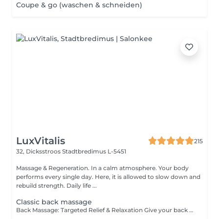
Coupe & go (waschen & schneiden)
LuxVitalis
215
32, Dicksstroos
Stadtbredimus L-5451
Massage & Regeneration. In a calm atmosphere. Your body
performs every single day. Here, it is allowed to slow down and
rebuild strength. Daily life ...
Classic back massage
Back Massage: Targeted Relief & Relaxation Give your back a well-deserved break: relaxing and effective massage techniques loosen, stretch, and tone problem areas in the lower back, thoracic spine, and shoulder-neck region, as well as the chest muscles. Pain, muscle tightness, and blockages can be alleviated while improving blood circulation.