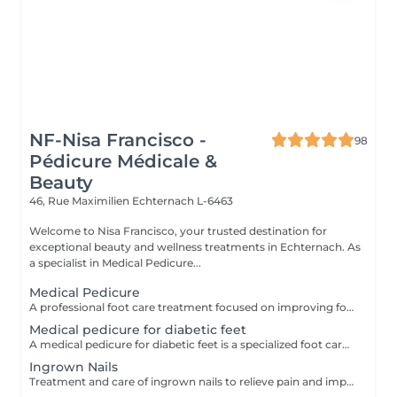
NF-Nisa Francisco -
98
Pédicure Médicale &
Beauty
46, Rue Maximilien
Echternach L-6463
Welcome to Nisa Francisco, your trusted destination for
exceptional beauty and wellness treatments in Echternach. As
a specialist in Medical Pedicure...
Medical Pedicure
A professional foot care treatment focused on improving foot health and comfort. The treatment included the removal of calluses, corns, cracked skin and the care of problematic nails, helping to prevent foot issues and maintain healthy, well-groomed feet.
Medical pedicure for diabetic feet
A medical pedicure for diabetic feet is a specialized foot care treatment designed for people with diabetes, where the feet need extra attention because of higher risks.
Ingrown Nails
Treatment and care of ingrown nails to relieve pain and improve nail hygiene. Cleaning and management of ingrown nails to reduce discomfort and prevent infections.