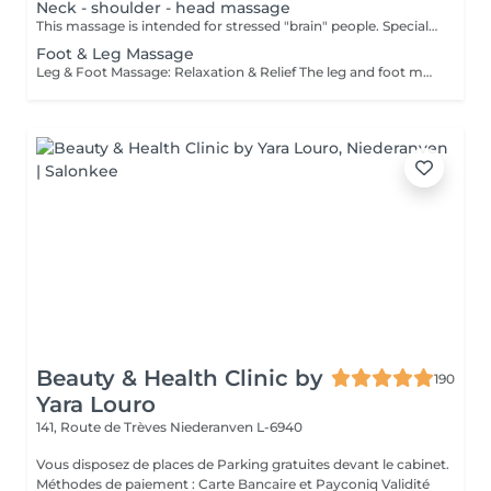
Neck - shoulder - head massage
This massage is intended for stressed "brain" people. Special gripping techniques of the mobilization of the cervical spine guarantee a calming of thoughts. A remedy for stress tensions, neck pain, dizziness, posture problems, headaches and exhaustion.
Foot & Leg Massage
Leg & Foot Massage: Relaxation & Relief The leg and foot massage combination provides deep relaxation and relief. Tight or overworked leg muscles after sports or hiking are loosened, tension points released, and circulation improved. Treat your tired legs to this rejuvenating experience.
Beauty & Health Clinic by
190
Yara Louro
141, Route de Trèves
Niederanven L-6940
Vous disposez de places de Parking gratuites devant le cabinet.
Méthodes de paiement : Carte Bancaire et Payconiq Validité