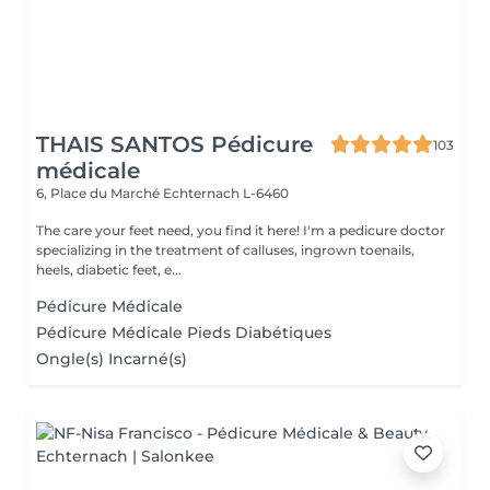
THAIS SANTOS Pédicure
103
médicale
6, Place du Marché
Echternach L-6460
The care your feet need, you find it here! I'm a pedicure doctor
specializing in the treatment of calluses, ingrown toenails,
heels, diabetic feet, e...
Pédicure Médicale
Pédicure Médicale Pieds Diabétiques
Ongle(s) Incarné(s)