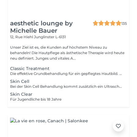
aesthetic lounge by
135
Michelle Bauer
12, Rue Hiehl
Junglinster L-6131
Unser Ziel ist es, die Kunden auf höchstem Niveau zu
behandeln! Die Hautpflege als ästhetische Therapie wird heute
neu definiert. Junges und vitales A...
Classic Treatment
Die effektive Grundbehandlung für ein gepflegtes Hautbild. Diese Behandlung wird hauptsächlich mit Produkten durchgeführt.Classic Treatment ist eine Behandlung die die Funktionen der Haut wieder aufbaut, die Haut stabilisiert und der trockenen Haut neue Geschmeidigkeit und Vitalität verleiht.
Skin Cell
Bei der Skin Cell Behandlung kommt zusätzlich ein Ultraschallgerät zum Einsatz. Das Ultraschallgerät dient als Wirkungsverstärker für eine Reihe von Produkten. Durch den Einsatz von Ultraschalltechnik werden die Wirkstoffe in ihrer molekularen Struktur verkleinert, wodurch sie tiefer in die Haut vordringen und dort ihre volle Wirkung entfalten können. Hierbei wird die Regeneration der Haut stimuliert. Für eine schöne, strahlende und straffe Haut.
Skin Clear
Für Jugendliche bis 18 Jahre