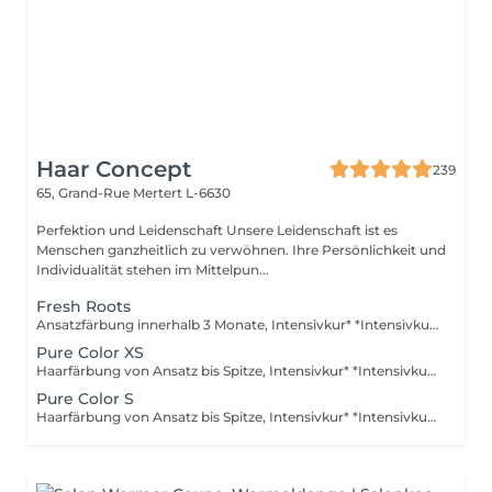
Haar Concept
239
65, Grand-Rue
Mertert L-6630
Perfektion und Leidenschaft Unsere Leidenschaft ist es
Menschen ganzheitlich zu verwöhnen. Ihre Persönlichkeit und
Individualität stehen im Mittelpun...
Fresh Roots
Ansatzfärbung innerhalb 3 Monate, Intensivkur* *Intensivkur: Versorgt das Haar mit hochkonzentrierten Pflegewirkstoffen, die tief in die Haarstruktur eindringen und Schäden gezielt reparieren
Pure Color XS
Haarfärbung von Ansatz bis Spitze, Intensivkur* *Intensivkur: Versorgt das Haar mit hochkonzentrierten Pflegewirkstoffen, die tief in die Haarstruktur eindringen und Schäden gezielt reparieren
Pure Color S
Haarfärbung von Ansatz bis Spitze, Intensivkur* *Intensivkur: Versorgt das Haar mit hochkonzentrierten Pflegewirkstoffen, die tief in die Haarstruktur eindringen und Schäden gezielt reparieren