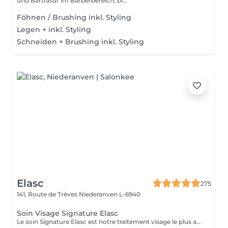
und Bartrasur im Barberbereich, bi...
Föhnen / Brushing inkl. Styling
Legen + inkl. Styling
Schneiden + Brushing inkl. Styling
Elasc
275
141, Route de Trèves
Niederanven L-6940
Soin Visage Signature Elasc
Le soin Signature Elasc est notre traitement visage le plus abouti et personnalisé. Conçu spécialement pour vous, par notre équipe, ce rituel est une véritable expérience sensorielle pour vous détendre, raviver l'éclat de votre teint, redessiner les contours de votre visage et revitaliser votre peau en profondeur. Ce soin multi-actions combine des produits cosméceutiques ultra-performants, des gestes experts et l'utilisation de pierres en quartz rose ou de jade verte en fonction de votre peau. Le soin débute par un nettoyage précis de votre peau et par une exfoliation douce aux manuvres stimulantes pour lisser et illuminer le teint. Après un travail technique avec la pierre et la pose d'un masque crème spécifique vient le massage Signature : une combinaison de manuvres liftantes, drainantes, tonifiantes et sculptantes avec une huile de haute qualité. Votre peau est ainsi lumineuse, décongestionnée, hydratée, liftée et raffermie. Ce soin Signature Elasc convient à tous les types de peau : teint terne, peau déshydratée, perte de fermeté, premiers signes de l'âge mais aussi pour toute personne ayant besoin d'une pause bien-être ou recherchant le cocooning et la chaleur caractéristiques à notre institut Elasc.