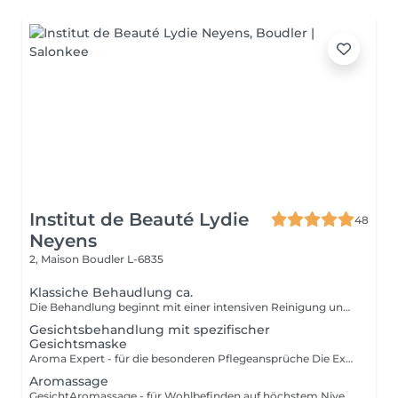
Institut de Beauté Lydie
48
Neyens
2, Maison
Boudler L-6835
Klassiche Behaudlung ca.
Die Behandlung beginnt mit einer intensiven Reinigung und einem Gesichtswasser das Ihre Haut neutralisiert und beruhigt. Make-Up und Umwelteinflüsse werden sanft entfernt. Bei der anschließenden Behandlung werden ausschließlich auf die Bedürfnisse Ihrer Haut abgestimmte Produkte verwendet. Mit einem Peeling werden die oberste Zelllagen der Haut abgetragen und die Poren werden geöffnet. Unreinheiten der Haut werden professionell und sanft entfernt. Nach der Tiefenausreinigung freut sich die Haut auf eine entspannende Massage bei der Sie die Augen schließen dürfen und einfach nur genießen können. Eine wirkstoffreiche Maske rundet alles ab. Mit einer Pflegenden Creme wird die Behandlung abgeschlossen und Sie können entspannt in Ihren weiteren Tag starten. Diese Behandlung ist für alle Hauttypen geeignet.
Gesichtsbehandlung mit spezifischer
Gesichtsmaske
Aroma Expert - für die besonderen Pflegeansprüche Die Expert-Behandlungen sind die exklusivsten Decleor Behandlungen für höchste Pflegeansprüche. Neben den Ihrem Hauttyp entsprechenden Aromessencen und Baumes werden die konzentrierten Spezialmasken, die kurz vor dem Auftragen verrührt werden, in das Behandlungsritual integriert. - Maske Hydra Force für feuchtigkeitsarme Haut - Maske Aroma Lisse für sehr müde Haut - Maske Mate and Pure für Misch- und ölige Haut - Maske Harmonie Douceur Expert für empfindliche Haut Elemente der Aroma Expert Behandlung: Reinigungsritual (Reinigung, Intensivreinigung, mildes Peeling), Tiefenausreinigung und Massage für Gesicht, Hals und Dekolleté,Tagespflege. Diese Behandlung ist für alle Hauttypen geeignet.
Aromassage
GesichtAromassage - für Wohlbefinden auf höchstem Niveau Dies ist eine sanfte Massagebehandlung für alle, die Stressabbau, Beruhigung und Entspannung suchen, für entspannte Gesichtszüge und einen leuchtenden Teint. Genießen Sie die wohltuende Kraft Ätherischer Öle. Elemente der Aromassage Behandlung: Reinigungsritual (Reinigung, Intensivreinigung, mildes Peeling), Massage für Gesicht, Hals und Dekolleté, Maske, Tagespflege. Diese Behandlung ist für alle Hauttypen geeignet.