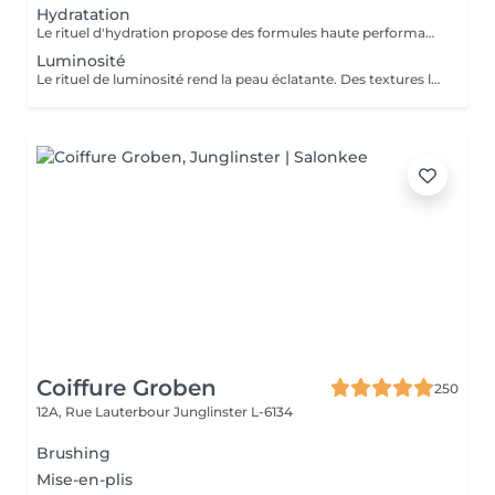
Hydratation
Le rituel d'hydration propose des formules haute performance qui s'attaquent stratégiquement à tous les paramètres de la déshydratation. Ciblés, ils améliorent le manteau hydrolipidique, la teneur en NMF est le ciment intercellulaire.
Luminosité
Le rituel de luminosité rend la peau éclatante. Des textures légères et fraïches affinent le grain de peau pour une peau qui brille de santé et de pureté - une beauté éclatante.
Coiffure Groben
250
12A, Rue Lauterbour
Junglinster L-6134
Brushing
Mise-en-plis