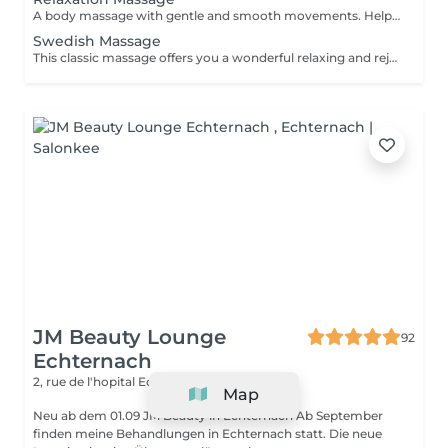
A body massage with gentle and smooth movements. Helpful for rejuvenating the skin, relieving tension and stress, clearing the mind, and aiding blood circulation.
Swedish Massage
This classic massage offers you a wonderful relaxing and rejuvenating experience to improve your circulation and promote relaxation by soothing your muscles.
JM Beauty Lounge
92
Echternach
2, rue de l'hopital
Echternach L-6448
Map
Neu ab dem 01.09 JM Beauty in Echternach Ab September
finden meine Behandlungen in Echternach statt. Die neue