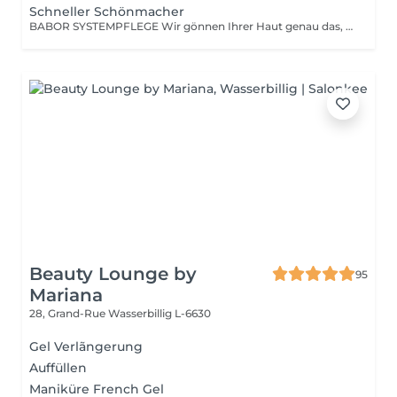
Schneller Schönmacher
BABOR SYSTEMPFLEGE Wir gönnen Ihrer Haut genau das, was sie braucht und verwöhnen sie mit einer tiefenwirksamen Reinigung und Vorbereitungsmaske, einem hoch-dosierten Fluid, einer stimulierenden Massage sowie einer wirkstoffintensiven Pflegemaske. Und all das natürlich abgestimmt auf Ihr persönliches Hautbedürfnis.
Beauty Lounge by
95
Mariana
28, Grand-Rue
Wasserbillig L-6630
Gel Verlãngerung
Auffüllen
Maniküre French Gel