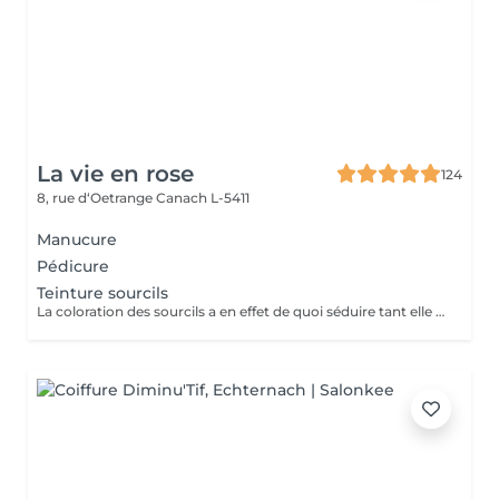
La vie en rose
124
8, rue d‘Oetrange
Canach L-5411
Manucure
Pédicure
Teinture sourcils
La coloration des sourcils a en effet de quoi séduire tant elle met les yeux en valeur : elle permet, avec un temps de pose très court, de définir une jolie ligne et de créer une impression de sourcils fournis, à la couleur intense, le tout pour une tenue d'environ trois semaines.