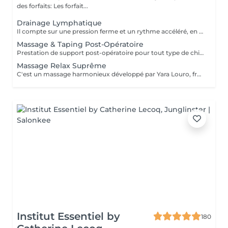
des forfaits: Les forfait...
Drainage Lymphatique
Il compte sur une pression ferme et un rythme accéléré, en plus de pompages et des manuvres exclusives qui permettent des résultats immédiats. Cette technique réduit les oedèmes, active la circulation sanguine et potentialise un réseau complexe de vaisseaux où passent les fluides corporels, réduisant ainsi la tant redoutée cellulite. Le résultat est un corps moins gonflé et galbé avec un métabolisme plus accéléré et, donc, une sensation de bien-être.
Massage & Taping Post-Opératoire
Prestation de support post-opératoire pour tout type de chirurgie plastique. La prestation inclut le drainage lymphatique spécifique au post-opératoire immédiatement après la chirurgie, ainsi que l'application de bandes de taping si/quand nécessaire.
Massage Relax Suprême
C'est un massage harmonieux développé par Yara Louro, fruit de ses années d'expérience. Ce massage qui rassure le corps, l'esprit et l'âme, a été particulièrement développé pour fournir une relaxation totale des sens, vous transportant vers un état de bien-être parfait. Vous découvrirez tous ses secrets lors de votre séance.
Institut Essentiel by
180