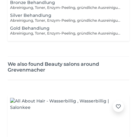
Bronze Behandlung
Abreinigung, Toner, Enzym-Peeling, gründliche Ausreinigung mit Hydrafacial Gerät, manuelle Ausreinigung (nach dem Bedarf), beruhigende Vliesmaske, Abschlusspflege, Sonnenschutzcreme
Silver Behandlung
Abreinigung, Toner, Enzym-Peeling, gründliche Ausreinigung, Massage, Wirkstoffeinschleusen mit Kalt- und Heißhammergerät, Vliesmaske, Abschlusspflege, Sonnenschutzcreme
Gold Behandlung
Abreinigung, Toner, Enzym-Peeling, gründliche Ausreinigung, Massage, Radiofrequenzbehandlung, Vliesmaske, Abschlusspflege, Sonnenschutzcreme
We also found Beauty salons around
Grevenmacher