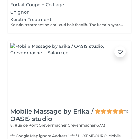
Forfait Coupe + Coiffage
Chignon
Keratin Treatment
Keratin treatment an anti-curl hair facelift. The keratin system regenerates very damaged hair, they feel the energy and feeling of a new hair, shiny and strongly recovered.
Mobile Massage by Erika /
112
OASIS studio
8, Rue de Pont Grevenmacher
Grevenmacher 6773
*** Google Map ignore Address ! *** * LUXEMBOURG: Mobile