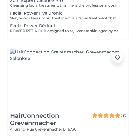
Soin Expert Cleanse Pro
Cleansing facial treatment: this line is the professional cosmetic line in the field of facial dermohygiene. Expert Cleanse Pro has been formulated with environmentally friendly products and is ideal for preparing the skin in addition to thorough cleansing and care.
Facial Power Hyaluronic
Skeyndor's Hyaluronic treatment is a facial treatment that uses hyaluronic acid to moisturise, tighten the skin and promote a plumper appearance. It revitalises drier skin, smooths fine lines and improves skin texture through intensive moisturisation and nourishing ingredients.
Facial Power Rétinol
POWER RETINOL is designed to rejuvenate skin aged by natural causes or by the sun (photoageing).
HairConnection
215
Grevenmacher
4, Grand-Rue
Grevenmacher L- 6730