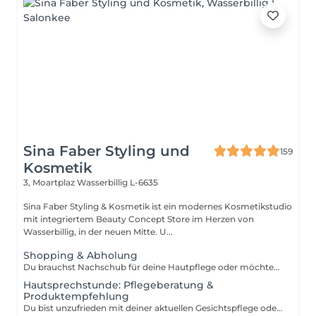
Sina Faber Styling und
159
Kosmetik
3, Moartplaz
Wasserbillig L-6635
Sina Faber Styling & Kosmetik ist ein modernes Kosmetikstudio
mit integriertem Beauty Concept Store im Herzen von
Wasserbillig, in der neuen Mitte. U...
Shopping & Abholung
Du brauchst Nachschub für deine Hautpflege oder möchtest einen Gutschein abholen? Dann ist dieser kurze Termin genau das Richtige für dich. Hier kannst du unkompliziert deine Produkte oder Gutscheine bei uns im Studio abholen ganz ohne Wartezeit und in entspannter Atmosphäre. Wichtig: Bitte beachte, dass es sich hierbei um einen reinen Abhol- oder Shopping-Termin handelt. Eine individuelle Hautanalyse oder Pflegeberatung ist aus Zeitgründen nicht möglich. Wir freuen uns auf dich!
Hautsprechstunde: Pflegeberatung &
Produktempfehlung
Du bist unzufrieden mit deiner aktuellen Gesichtspflege oder möchtest deine Routine an deine Hautbedürfnisse anpassen? Dann ist dieser Termin genau richtig für dich. In einer ca. 30-minütigen Pflegeberatung schauen wir uns gemeinsam an, was deine Haut braucht und welche Produkte aus unserem Clean Beauty Sortiment perfekt zu dir passen. Wir nehmen uns Zeit, hören zu und empfehlen dir eine Pflege, die nicht nur zu deinem Hauttyp passt, sondern dich auch langfristig unterstützt für eine gesunde, strahlende Haut. Die Beratung kostet 50 Euro, wird dir aber bei einem Produktkauf ab 50 Euro vollständig angerechnet. Das heißt: Wenn du dich für passende Produkte entscheidest, ist dieser Termin für dich kostenlos. Die empfohlene Pflege kannst du direkt im Anschluss mitnehmen und direkt in deinen Alltag integrieren.