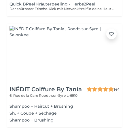
Quick BPeel Kräuterpeeling - Herbs2Peel
Der spürbarer Frische-Kick mit Nervenkitzel für deine Haut - sofort mehr Ausstrahlung. Unsere Quick BPeel Behandlung basiert auf der innovativen herbs2peel Methode, einer Kombination aus natürlichem Kräuterpeeling und intensiver Regeneration. Feinste Kräuterpartikel werden in die Haut einmassiert und erzeugen eine gezielte Mikroirritation. Genau hier beginnt der Effekt: - die Durchblutung wird angeregt - der Stoffwechsel aktiviert - die Haut beginnt sich von innen heraus zu erneuern Gleichzeitig werden abgestorbene Hautzellen sanft gelöst, während wertvolle Wirkstoffe tief in die Haut eingeschleust werden. Das Besondere: Es kommt nicht zu einem klassischen Schälprozess, sondern zu einer sichtbaren Verbesserung ohne Ausfallzeit. Du spürst den typischen Nervenkitzel während der Behandlung - ein Zeichen dafür, dass deine Haut arbeitet und aktiviert wird. Das Ergebnis: - sofort mehr Glow - frischeres Hautbild - sichtbar mehr Ebenmäßigkeit Das Quick BPeel ist die kompakte Express-Version der Behandlung. Der Fokus liegt auf Aktivierung, Glow und sofortigem Effekt, ohne intensive Zusatzmodule. Perfekt für: - schnelle Ergebnisse - Event-Vorbereitung - Einstieg in die Methode Indikationen: - fahle, müde Haut - fehlender Glow - Unreinheiten - unruhiges Hautbild (Hyperpigmentierung) Kontraindikationen: - bekannte Allergien gegen Kräuter/Pflanzenstoffe - akute Hauterkrankungen oder Entzündungen - entzündliche Rosazea - offene Hautstellen / Wunden stark gereizte Haut
INÉDIT Coiffure By Tania
144
6, Rue de la Gare
Roodt-sur-Syre L-6910
Shampoo + Haircut + Brushing
Sh. + Coupe + Séchage
Shampoo + Brushing