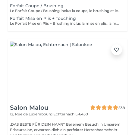
Forfait Coupe / Brushing
Le Forfait Coupe / Brushing inclus la coupe, le brushing et le shampoing. Le prix pourra varier en fonction de la longueur des cheveux. Pour tout renseignement complémentaire, n'hésitez pas à nous appeler.
Forfait Mise en Plis + Touching
Le Forfait Mise en Plis + Brushing inclus la mise en plis, la mousse et le shampoing. Le prix pourra varier en fonction de la longueur des cheveux. Pour tout renseignement complémentaire, n'hésitez pas à nous appeler.
Salon Malou
538
12, Rue de Luxembourg
Echternach L-6450
,DAS BESTE FÜR DEIN HAAR'' Bei einem Besuch in Unserem
Friseursalon, erwarten dich ein perfekter Herrenhaarschnitt