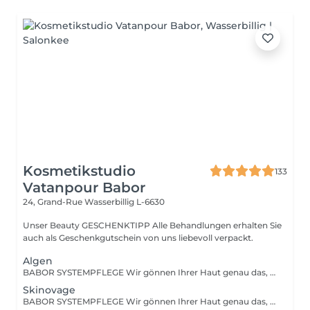
Kosmetikstudio
133
Vatanpour Babor
24, Grand-Rue
Wasserbillig L-6630
Unser Beauty GESCHENKTIPP Alle Behandlungen erhalten Sie
auch als Geschenkgutschein von uns liebevoll verpackt.
Algen
BABOR SYSTEMPFLEGE Wir gönnen Ihrer Haut genau das, was sie braucht und verwöhnen sie mit einer tiefenwirksamen Reinigung und Vorbereitungsmaske, einem hoch-dosierten Fluid, einer stimulierenden Massage sowie einer wirkstoffintensiven Pflegemaske. Und all das natürlich abgestimmt auf Ihr persönliches Hautbedürfnis.
Skinovage
BABOR SYSTEMPFLEGE Wir gönnen Ihrer Haut genau das, was sie braucht und verwöhnen sie mit einer tiefenwirksamen Reinigung und Vorbereitungsmaske, einem hoch-dosierten Fluid, einer stimulierenden Massage sowie einer wirkstoffintensiven Pflegemaske. Und all das natürlich abgestimmt auf Ihr persönliches Hautbedürfnis.