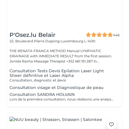
P'Osez.lu Belair
446
22, Boulevard Pierre Dupong
Luxembourg L-1430
THE RENATA FRANCA METHOD Manual LYMPHATIC
DRAINAGE with IMMEDIATE RESULT from the first session.
Jonida Rexha Massage Therapist +352 661 151 287 in...
Consultation Tests Devis Epilation Laser Light
Sheer définitive et Laser Alpha
Consultation, diagnostic et devis
Consultation visage et Diagnostique de peau
Consultation SANDRA HOLVAIN
Lors de la première consultation, nous réalisons une analyse personnalisée de votre peau et de votre routine cosmétique. Nous définissons ensuite un plan de traitement sur mesure, adapté à vos besoins et à vos objectifs.