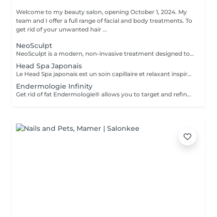
Welcome to my beauty salon, opening October 1, 2024. My
team and I offer a full range of facial and body treatments. To
get rid of your unwanted hair ...
NeoSculpt
NeoSculpt is a modern, non-invasive treatment designed to sculpt the body, strengthen muscles and reduce fat. Using high-intensity electromagnetic energy, it triggers deep muscle contractions that cannot be achieved through conventional workouts. One session equals thousands of powerful muscle contractions and helps to: build and define muscles reduce fat improve body shape and contours The treatment is painless, safe and requires no downtime. NeoSculpt is ideal for the abdomen, buttocks, legs and arms and is suitable for both women and men.
Head Spa Japonais
Le Head Spa japonais est un soin capillaire et relaxant inspiré des rituels de bien-être japonais. Alliant techniques de massage du cuir chevelu, soins purifiants et hydratants, il cible à la fois la santé des cheveux et l'apaisement de l'esprit. Grâce à des mouvements précis et à des produits naturels, ce rituel libère les tensions, améliore la circulation sanguine et stimule la croissance capillaire. Idéal pour ceux qui recherchent un moment de détente profonde et des cheveux revitalisés, le Head Spa japonais apporte fraîcheur, équilibre et éclat des racines aux pointes.
Endermologie Infinity
Get rid of fat Endermologie® allows you to target and refine areas that are resistant to exercise and food hygiene (arms, back, stomach, waist, thighs, etc.) while adapting precisely to the needs of each skin. Smooth cellulite Cellulite, which affects 90% of even the thinnest and most athletic women, results from both fat storage in adipocytes (fat cells) and water retention all around. Firm the skin Weight variations, pregnancies, the passage of time, the skin gradually loses its tone and suppleness. Even if this sagging skin affects the entire body, certain areas are more sensitive: inner thighs, stomach, arms, etc. Find light legs Heavy and painful legs, swollen ankles or feet: these symptoms reflect poor blood and lymphatic circulation. Toxins accumulate in the body, which explains such variations in volume in the same day or at different times of the female cycle. Well-being Discover treatment courses with an exclusive concept, for incomparable effectiveness and relaxation.