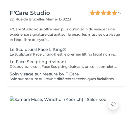
F'Care Studio
32
22, Rue de Bruxelles
Mamer L-8223
F'Care Studio vous offre bien plus qu'un soin du visage : une
expérience signature qui agit sur la peau, les muscles du visage
et l'équilibre du systè...
Le Sculptural Face Lifting®
Le Sculptural Face Lifting® est le premier lifting facial non invasif qui redonne au visage une apparence jeune et naturelle. Découvrez cette méthode de rajeunissement innovante qui combine des techniques manuelles sculptantes, drainantes et le massage intrabuccal pour repositionner les volumes et lifter naturellement la peau. Pour qui ? Pour toutes les femmes à la recherche de thérapies naturelles et non invasives pour corriger le relâchement du cou et de l'ovale du visage, l'apparence du sillon nasogénien, la perte de volume au niveau des lèvres, des joues et des pommettes et l'affaissement de la paupière supérieure. Bénéfices : Effet liftant immédiat ! Les contours du visage sont plus nets, les lèvres plus pulpeuses, les rides péribuccales sont atténuées. Le sillon nasogénien est repulpé. Les joues et les pommettes retrouvent leur galbe. Le regard est plus ouvert. Déroulement du soin : - Diagnostic - Nettoyage de la peau - Massage profond des muscles du visage, du cou et du décolleté - Massage intrabuccal - Recommandation personnalisée En complément de votre soin, nous vous conseillons une séance de thérapie LED anti-âge de 20 minutes (+25€) Durée et tarifs : Soin (45 minutes) : 120€ Soin (60 minutes) : 160€ Prévoyez dans votre agenda 15 minutes additionnelles pour l'installation et le départ de la cabine. Lieu : F'Care Studio, 22 rue de Bruxelles, 8223 Mamer (Luxembourg). Accès facile en bus, en train et en voiture. Une place de parking est à votre disposition, juste à côté du bâtiment.
Le Face Sculpting drainant
Découvrez le soin Face Sculpting drainant, un soin complet spécialement conçu pour rétablir l'équilibre de la peau, chasser les gonflements et sculpter le visage. Pour qui ? Pour affiner et sculpter le visage, renforcer la barrière cutanée de toutes les peaux et tout particulièrement des peaux sensibles, sujettes au manque d'éclat, aux imperfections, aux rougeurs, à la rosacée. Bénéfices : Le grain de peau est lisse. Immédiatement après le soin, la peau est saine et radieuse. Elle retrouve sa vitalité. Elle respire. Déroulement du soin: Nettoyage profond de la peau Massage drainant et modelage du visage pour relancer la microcirculation, le renouvellement cellulaire, défatiguer le regard, redessiner les contour des visage. Durée : Soin modelage (60 minutes) : 160€ Lieu : F'Care Studio, 22 rue de Bruxelles, 8223 Mamer, Luxembourg (place de parking privée) Ajoutez 15 minutes à la durée du soin pour l'installation et le départ de la cabine.
Soin visage sur Mesure by F'Care
Soin sur mesure qui réunit différentes techniques facialistes pour cibler en profondeur vos besoins et attentes, zone par zone. La promesse d'une pause bien-être rien que pour vous, d'un soin massage facialiste sur mesure avec des résultats visibles immédiatement. Pour qui ? Vous aimez les soins du visage naturels et non invasifs reposant sur les bienfaits du massage manuel pour transformer durablement la qualité de votre peau et la structure de votre visage. Bénéfices : Effets visibles sur les signes de vieillissement, de fatigue, les gonflements, les imperfections et le manque d'éclat. Chaque soin est réalisé sur mesure en fonction de vos besoins et attentes - Diagnostic de peau et morpho facial - Nettoyage de la peau - Massage en profondeur du visage, cou, décolleté et crâne - Recommandation personnalisé Soin de 60 minutes : 140 € Soin de 75 minutes : 160€ Soin de 90 minutes : 180€ Ajoutez une séance de thérapie LED anti imperfections de 20 minutes (+25€). Lieu : F'Care Studio, 22 rue de Bruxelles à Mamer (Luxembourg). Place de parking privative à droite du studio.