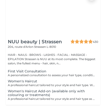
NUU beauty | Strassen
430
204, route d'Arlon
Strassen L-8010
HAIR - NAILS - BROWS - LASHES - FACIAL - MASSAGE -
EPILATION Strassen is NUU at its most complete. The biggest
salon, the fullest menu - hair, skin, n...
First Visit Consultation
A personalized consultation to assess your hair type, condition, and goals helping us recommend the perfect treatments, color, or cut to suit your style and lifestyle.
Women's Haircut
A professional haircut tailored to your style and hair type. We begin with a short consultation to discuss your expectations, followed by a gentle wash while you relax lying comfortably in our Maletti chair, a precise cut, and a smooth blow-dry. We use Dyson Pro tools that protect your hair from excessive heat and deliver a sleek, polished finish. LaBiosthétique care and styling products provide holistic care for hair and scalp, combining scientific research with carefully selected natural ingredients. All brushes are sanitised with Sibel equipment, which effectively removes hair, product buildup, and impurities while reducing bacteria on the brush surface to maintain high hygiene standards for every client. For a more defined final look, styling can be added as an add-on. Simple, Moderate, Complex This grading reflects your hair's individual characteristics, such as texture, density, and length and is assessed by your hairdresser at the start of your visit. Not sure which to choose? We recommend booking Complex. The price will be adjusted after your consultation. Note: This is not related to the difficulty of haircuts or timing.
Women's Haircut Add-on (available only with
colouring or treatments)
A professional haircut tailored to your style and hair type as an add-on to colouring or treatments. We begin with a short consultation to discuss your expectations, followed by a gentle wash while you relax lying comfortably in our Maletti chair, a precise cut, and a smooth blow-dry. We use Dyson Pro tools that protect your hair from excessive heat and deliver a sleek, polished finish. LaBiosthétique care and styling products provide holistic care for hair and scalp, combining scientific research with carefully selected natural ingredients. All brushes are sanitised with Sibel equipment, which effectively removes hair, product buildup, and impurities while reducing bacteria on the brush surface to maintain high hygiene standards for every client. For a more defined final look, styling can be added as an add-on. Simple, Moderate, Complex This grading reflects your hair's individual characteristics, such as texture, density, and length and is assessed by your hairdresser at the start of your visit. Not sure which to choose? We recommend booking Complex. The price will be adjusted after your consultation. Note: This is not related to the difficulty of haircuts or timing.