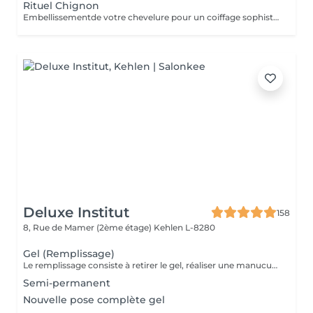
Rituel Chignon
Embellissementde votre chevelure pour un coiffage sophistiqué et personnalisé pour un événement spécial
Deluxe Institut
158
8, Rue de Mamer (2ème étage)
Kehlen L-8280
Gel (Remplissage)
Le remplissage consiste à retirer le gel, réaliser une manucure et poser de nouveau du gel. Veuillez noter qu'un supplément de 3 € sera ajouté si vous avez des ongles cassés. Si plus de 4 ongles sont cassés, le tarif d'une pose complète sera appliqué. Le prix étudiant est appliqué aux enfants des clientes habituelles.
Semi-permanent
Nouvelle pose complète gel