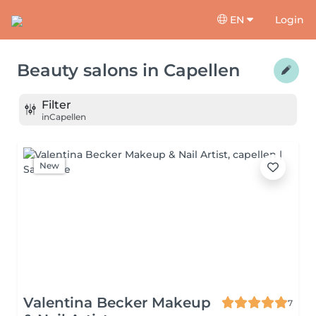
EN
Login
Beauty salons
in
Capellen
Filter
in
Capellen
New
Valentina Becker Makeup
7