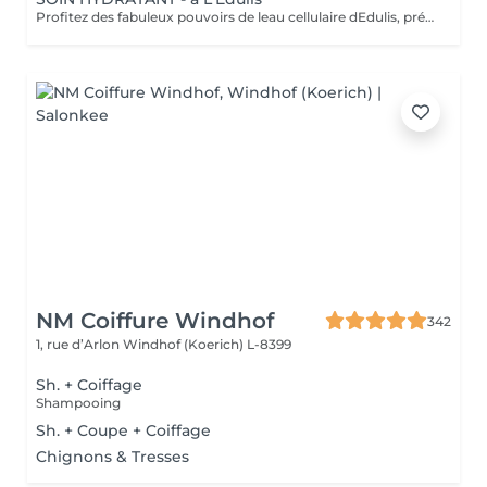
Profitez des fabuleux pouvoirs de leau cellulaire dEdulis, précieuse source dhydratation continue. Après la brumisation du Sérum concentré en eau cellulaire, le Masque Crème ressourçant se transforme en une texture soyeuse qui fond sur votre peau sous le délicat modelage de notre esthéticienne. Bénéfices : Gorgée deau, votre peau retrouve douceur, souplesse et éclat. Retrouvez le confort dune peau hydratée en continu.
NM Coiffure Windhof
342
1, rue d’Arlon
Windhof (Koerich) L-8399
Sh. + Coiffage
Shampooing
Sh. + Coupe + Coiffage
Chignons & Tresses