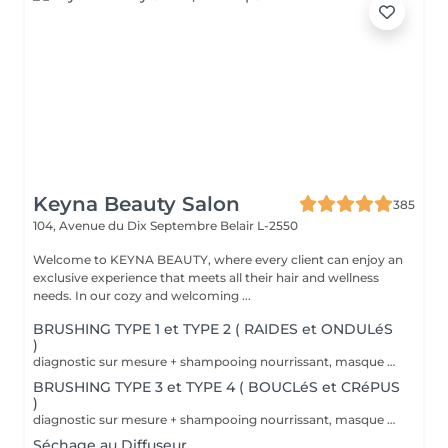
Keyna Beauty Salon
385
104, Avenue du Dix Septembre
Belair L-2550
Welcome to KEYNA BEAUTY, where every client can enjoy an
exclusive experience that meets all their hair and wellness
needs. In our cozy and welcoming ...
BRUSHING TYPE 1 et TYPE 2 ( RAIDES et ONDULéS
)
diagnostic sur mesure + shampooing nourrissant, masque hydratant ,coiffage sérum et fixation finale. Important: cheveux sans tresse ni noeuds à l'arrivée; tout noeuds ou tressage entraîne l'annulation et 50% de la prestation est retenu. Toute arrivée retardée de 15-30 minutes ou plus entraînera l'annulation automatique du rendez-vous.
BRUSHING TYPE 3 et TYPE 4 ( BOUCLéS et CRéPUS
)
diagnostic sur mesure + shampooing nourrissant, masque hydratant ,coiffage sérum et fixation finale. Important: cheveux sans tresse ni noeuds à l'arrivée; tout noeuds ou tressage entraîne l'annulation et 50% de la prestation est retenu. Toute arrivée retardée de 15-30 minutes ou plus entraînera l'annulation automatique du rendez-vous.
Séchage au Diffuseur