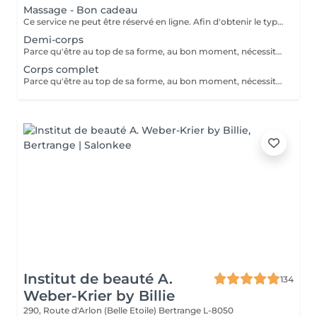
Massage - Bon cadeau
Ce service ne peut être réservé en ligne. Afin d'obtenir le type de bon cadeau souhaité il vous suffit de nous contacter soit par téléphone, soit par e-mail. Nous conviendrons ensemble d'un type de massage désiré et votre bon cadeau sera à récupérer chez MassageWorld Kehlen ou envoyer par mail. Numéro de téléphone : +352 691 20 44 49 Adresse mail : contact@massageworld.lu
Demi-corps
Parce qu'être au top de sa forme, au bon moment, nécessite bien plus que de l'entrainement. Utilisé depuis de nombreuses années par les sportifs de haut niveau, le massage sportif est à présent à votre disposition. Avant l'effort, le massage prépare les muscles à performer tout en évitant les blessures. Après l'effort, il prévient les courbatures et détend la musculature, ce qui permet aux muscles de se relaxer pour mieux récupérer. Ce type de massage stimule le système lymphatique, la circulation sanguine et enlève les nuds musculaires. Le massage sportif est souvent demandé par les athlètes pour soulager ou prévenir des douleurs musculaires retardées, pour accélérer la guérison des blessures des tendons et des muscles, pour augmenter l'amplitude des mouvements ou le volumes des muscles, etc. Développé au départ pour traiter les blessures sportives et augmenter les performances des athlètes, tout le monde peut à présent bénéficier des bienfaits d'un tel massage. L'essayer, c'est l'adopter ! Il existe différents types de massages selon le sport pratiqué ou les douleurs ressenties. Le Massage sportif est donc adaptable selon les souhaits de chacun.
Corps complet
Parce qu'être au top de sa forme, au bon moment, nécessite bien plus que de l'entrainement. Utilisé depuis de nombreuses années par les sportifs de haut niveau, le massage sportif est à présent à votre disposition. Avant l'effort, le massage prépare les muscles à performer tout en évitant les blessures. Après l'effort, il prévient les courbatures et détend la musculature, ce qui permet aux muscles de se relaxer pour mieux récupérer. Ce type de massage stimule le système lymphatique, la circulation sanguine et enlève les nuds musculaires. Le massage sportif est souvent demandé par les athlètes pour soulager ou prévenir des douleurs musculaires retardées, pour accélérer la guérison des blessures des tendons et des muscles, pour augmenter l'amplitude des mouvements ou le volumes des muscles, etc. Développé au départ pour traiter les blessures sportives et augmenter les performances des athlètes, tout le monde peut à présent bénéficier des bienfaits d'un tel massage. L'essayer, c'est l'adopter ! Il existe différents types de massages selon le sport pratiqué ou les douleurs ressenties. Le Massage sportif est donc adaptable selon les souhaits de chacun.
Institut de beauté A.
134
Weber-Krier by Billie
290, Route d'Arlon (Belle Etoile)
Bertrange L-8050