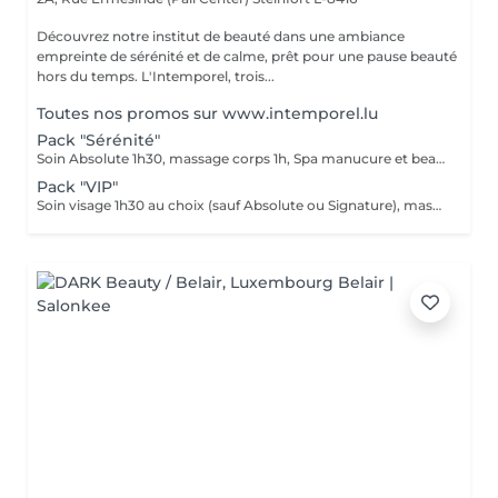
Découvrez notre institut de beauté dans une ambiance
empreinte de sérénité et de calme, prêt pour une pause beauté
hors du temps. L'Intemporel, trois...
Toutes nos promos sur www.intemporel.lu
Pack "Sérénité"
Soin Absolute 1h30, massage corps 1h, Spa manucure et beauté des pieds Le luxe, le calme et la détente, magique ...
Pack "VIP"
Soin visage 1h30 au choix (sauf Absolute ou Signature), massage corps 1h, manucure 30', beauté des pieds 45' Ne peut être fractionné, à faire le même jour