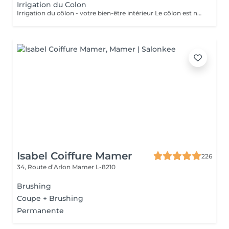
Irrigation du Colon
Irrigation du côlon - votre bien-être intérieur Le côlon est notre deuxième cerveau : pour une véritable harmonie, il est essentiel de prendre soin à la fois de son mental et de sa digestion. Une séance se déroule en deux temps : - Un échange personnalisé sur votre hygiène de vie, afin de vous donner des conseils alimentaires adaptés.( + ou - 30 minutes) - La séance d'irrigation ( + ou - 45 minutes), réalisée en douceur avec un appareil spécialisé, pour purifier et régénérer votre système digestif. Bienfaits : * Soulage ballonnements et lourdeurs * Améliore le transit * Élimine gaz et fermentations * Favorise une flore intestinale équilibrée * Apporte légèreté, vitalité et détente L'extérieur reflète l'intérieur : une peau lumineuse et un bien-être visible commencent par un côlon équilibré. Pour plus d'informations, consultez notre site : https://www.oxyzen.lu/massages/irrigation-du-colon.html
Isabel Coiffure Mamer
226
34, Route d’Arlon
Mamer L-8210
Brushing
Coupe + Brushing
Permanente