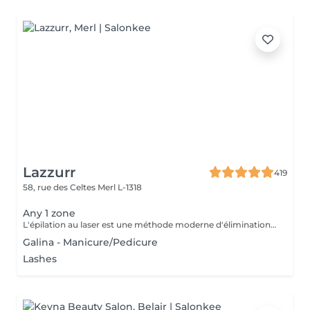
Lazzurr
419
58, rue des Celtes
Merl L-1318
Any 1 zone
L'épilation au laser est une méthode moderne d'élimination des poils indésirables grâce à l'émission de lumière laser. Le laser cible la mélanine du poil, détruisant le follicule pileux, ce qui entraîne une chute progressive des poils. L'un des types de laser les plus populaires est le laser à diode, qui convient à la plupart des types de peau et offre des résultats efficaces. Recommandations avant la séance : Rasage des zones traitées : Il est impératif de raser soigneusement toutes les zones à traiter 24 heures avant la séance. Cela permet au laser d'agir directement sur le follicule pileux et d'optimiser l'efficacité du traitement. Hygiène : Prenez une douche avant votre rendez-vous afin d'avoir une peau propre. Menstruation : Si vous avez vos règles le jour de la séance, utilisez un tampon. Condition importante : Si vous vous présentez avec des zones non rasées, le paiement de la séance sera automatiquement prélevé et aucun remboursement ne sera possible. Zones d'épilation au laser : 1. Visage 2. Aisselles 3. Demi-jambes 4. Cuisses 5. Bras 6. Poitrine 7. Ventre 8. Dos 9. Bas du dos 10. Cou 11. Maillot 12. Fesses 13. Sillon inter-fessier
Galina - Manicure/Pedicure
Lashes