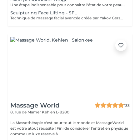
Une étape indispensable pour connaître l'état de votre peau, les zones à traiter et les habitudes de vie afin de proposer le soin le plus adapté ainsi qu'une bonne routine à domicile.
Sculpturing Face Lifting - SFL
Technique de massage facial avancée créée par Yakov Gershkovich qui travaille en profondeur les muscles du visage, du cou et du décolleté afin de lifter, tonifier et redessiner les contours naturels du visage. Ce massage combine des manuvres externes sculptantes et profondes permettant de relâcher les tensions musculaires, stimuler la circulation et améliorer la fermeté de la peau. Une technique intrabuccale (à l'intérieur de la bouche) peut être intégrée au soin pour un travail musculaire encore plus ciblé. Cette étape reste facultative : si vous préférez ne pas la recevoir, le travail musculaire est intensifié par des manuvres externes. Le tarif du soin reste inchangé. Résultats recherchés : - effet liftant naturel - visage plus sculpté et détendu - amélioration du tonus musculaire - peau plus lumineuse
Massage World
133
8, rue de Mamer
Kehlen L-8280
La Massothérapie c'est pour tout le monde et MassageWorld
est votre atout réussite ! Fini de considérer l'entretien physique
comme un luxe réservé à ...