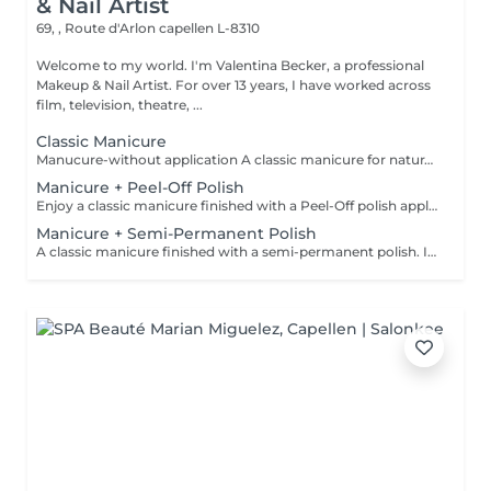
& Nail Artist
69, , Route d'Arlon
capellen L-8310
Welcome to my world. I'm Valentina Becker, a professional
Makeup & Nail Artist. For over 13 years, I have worked across
film, television, theatre, ...
Classic Manicure
Manucure-without application A classic manicure for naturally beautiful, well-groomed hands. The treatment includes nail shaping, cuticle care, light buffing if needed, followed by nourishing cuticle oil and a moisturizing hand cream. This service does not include an application
Manicure + Peel-Off Polish
Enjoy a classic manicure finished with a Peel-Off polish application. This innovative system provides a glossy, long-lasting finish. Cured under an LED lamp, the polish is instantly dry, so there is no smudging, no dents, and no marks after your appointment. I do not use traditional nail polish because Peel-Off systems are gentler on natural nails, have less odour, last longer, and can be removed more gently.
Manicure + Semi-Permanent Polish
A classic manicure finished with a semi-permanent polish. Ideal for those who want glossy, well-groomed and durable nails for around 2 to 3 weeks. Semi-permanent polish must be professionally removed or renewed in the salon.