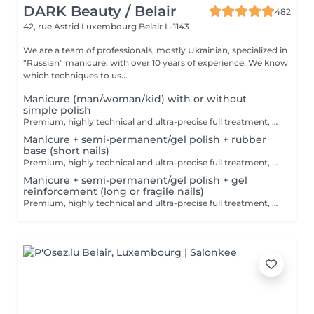
DARK Beauty / Belair
482
42, rue Astrid
Luxembourg Belair L-1143
We are a team of professionals, mostly Ukrainian, specialized in
"Russian" manicure, with over 10 years of experience. We know
which techniques to us...
Manicure (man/woman/kid) with or without
simple polish
Premium, highly technical and ultra-precise full treatment, performed mainly with an e-file to achieve a perfectly clean nail contour and apply the polish as close as possible, even slightly under the cuticle. This technique helps visually delay the regrowth by around 10 days. Visual result: -Extremely well-groomed nails, clean contours, flawless shape -Instagram / photo studio effect: neat, precise, with no visible dry skin Service content: -Removal of old semi-permanent and/or gel polish (if needed, please book accordingly this option via this screen) -Very meticulous preparation of the nail plate -Removal of dead skin -Shape and file nails -Gentle cuticle care -Application of a transparent simple polish (if desired) OR application of your own simple polish to bring with you (if needed, please book accordingly this option via this screen) -Application of cuticle oil and hand cream
Manicure + semi-permanent/gel polish + rubber
base (short nails)
Premium, highly technical and ultra-precise full treatment, performed mainly with an e-file to achieve a perfectly clean nail contour and apply the polish as close as possible, even slightly under the cuticle. This technique helps visually delay the regrowth by around 10 days. Visual result: -Extremely well-groomed nails, clean contours, flawless shape -Instagram / photo studio effect: neat, precise, with no visible dry skin We also include a base coat, recommended for short nails in good condition. A perfect solution for flawless and long-lasting nails: -The average durability is 4 weeks!! Service content -> 80€ : -Removal of old semi-permanent and/or gel (if needed, already include in this price/service) -Very meticulous preparation of the nail plate -Removal of dead skin -Shape and file nails -Gentle cuticle care -Rubber base -Application of semi-permanent nail polish -Application of cuticle oil and hand cream Optional : -Price per nail extension on up to 5 nails (if so please book "WITH simple design") +3€/nail -Price per nail for nail art on up to 5 nails (if so please book "WITH simple design") +3€/nail -Price for simple design (French, Chrome, Baby Boomer, Cat Eyes, Stickers, Foil) 6-10 nails -> +20€ -Price for complex design (3D, Hand drawings, Stamping, French with Chrome, Baby Boomer with Chrome, French with Cat Eyes) 6-10 nails -> +30€
Manicure + semi-permanent/gel polish + gel
reinforcement (long or fragile nails)
Premium, highly technical and ultra-precise full treatment, performed mainly with an e-file to achieve a perfectly clean nail contour and apply the polish as close as possible, even slightly under the cuticle. This technique helps visually delay the regrowth by around 10 days. Visual result: -Extremely well-groomed nails, clean contours, flawless shape -Instagram / photo studio effect: neat, precise, with no visible dry skin We also include a gel reinforcement, recommended for long or fragile or broken nails. A perfect solution for flawless and long-lasting nails: -The average durability is 4 weeks!! Service content -> 95€ : -Removal of old semi-permanent and/or gel polish (if needed, already include in this price/service) -Very meticulous preparation of the nail plate -Removal of dead skin -Shape and file nails -Gentle cuticle care -Correction of the nail shape -Gel reinforcement -Application of semi-permanent nail polish -Application of cuticle oil and hand cream Optional : -Price per nail extension on up to 5 nails (if so please book "WITH simple design") +3€/nail -Price per nail for nail art on up to 5 nails (if so please book "WITH simple design") +3€/nail -Price for simple design (French, Chrome, Baby Boomer, Cat Eyes, Stickers, Foil) 6-10 nails -> +20€ -Price for complex design (3D, Hand drawings, Stamping, French with Chrome, Baby Boomer with Chrome, French with Cat Eyes) 6-10 nails -> +30€