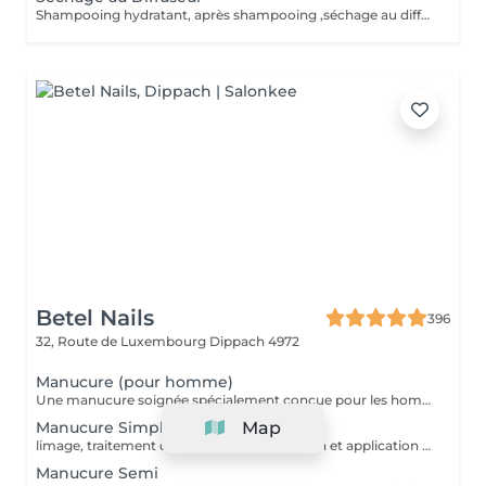
Shampooing hydratant, après shampooing ,séchage au diffuseur sérum et fixation finale. Important: cheveux sans tresse ni nud à l'arrivée; tout nud ou tressage entraîne l'annulation et 50% de la prestation est retenu. Toute arrivée retardée de 15-30 minutes ou plus entraînera l'annulation automatique du rendez-vous.
Betel Nails
396
32, Route de Luxembourg
Dippach 4972
Manucure (pour homme)
Une manucure soignée spécialement conçue pour les hommes. Nettoyage des cuticules, limage des ongles, hydratation des mains, et finition naturelle. Idéal pour une apparence propre et professionnelle.
Manucure Simple
Map
limage, traitement des cuticules, hydratation et application d'un vernis transparent ou coloré classique. Parfait pour un entretien régulier.
Manucure Semi