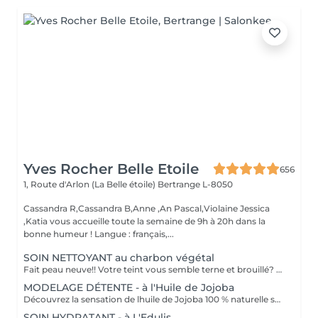
Yves Rocher Belle Etoile
656
1, Route d'Arlon (La Belle étoile)
Bertrange L-8050
Cassandra R,Cassandra B,Anne ,An Pascal,Violaine Jessica
,Katia vous accueille toute la semaine de 9h à 20h dans la
bonne humeur ! Langue : français,...
SOIN NETTOYANT au charbon végétal
Fait peau neuve!! Votre teint vous semble terne et brouillé? vous ressentez le besoin de nettoyer votre peau ?.Ce soin nettoyant s'adresse à vous. Il permettra de traiter votre peau sans la décaper. Purifié et detoxifiie votre visage retrouve un teint unifié, frais et lumineux. Une vraie bouffée d'oxygène pour votre peau !! Idéal pour les peaux mixtes à Grasses
MODELAGE DÉTENTE - à l'Huile de Jojoba
Découvrez la sensation de lhuile de Jojoba 100 % naturelle sur votre peau. Nourrie, votre peau retrouve tout son confort. Libéré de ses tensions grâce aux mains habiles de notre esthéticienne, votre visage est détendu. Bénéfices : Nourrie, votre peau retrouve tout son confort.
SOIN HYDRATANT - à L'Edulis