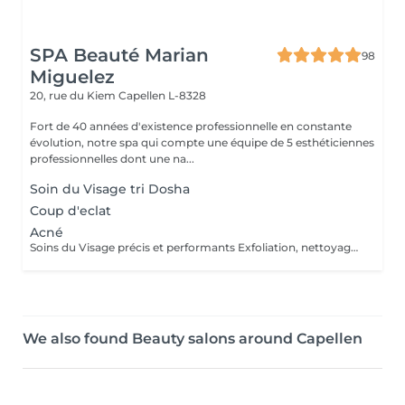
SPA Beauté Marian
98
Miguelez
20, rue du Kiem
Capellen L-8328
Fort de 40 années d'existence professionnelle en constante
évolution, notre spa qui compte une équipe de 5 esthéticiennes
professionnelles dont une na...
Soin du Visage tri Dosha
Coup d'eclat
Acné
Soins du Visage précis et performants Exfoliation, nettoyage de peau profond, sérum personnalisé, masque ciblé, constituent les étapes clés des soins du visage PHYTOMER. Les produits utilisés pour les soins du visage en instituts et spas offrent une efficacité professionnelle avec des textures spécifiques et des concentrations optimisées en actifs marins.
We also found Beauty salons around Capellen