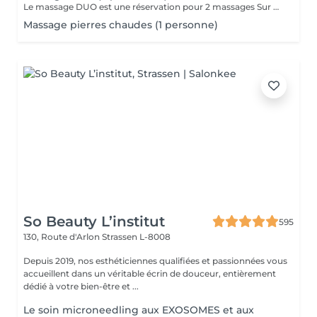
Le massage DUO est une réservation pour 2 massages Sur Mesure, en même temps dans la même cabine. Les 2 personnes pourront personnaliser leurs massages en fonction de leurs envies. Possibilité de demander 2 cabines séparées en arrivant sur place.
Massage pierres chaudes (1 personne)
So Beauty L’institut
595
130, Route d'Arlon
Strassen L-8008
Depuis 2019, nos esthéticiennes qualifiées et passionnées vous
accueillent dans un véritable écrin de douceur, entièrement
dédié à votre bien-être et ...
Le soin microneedling aux EXOSOMES et aux