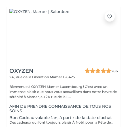
OXYZEN
286
2A, Rue de la Liberation
Mamer L-8425
Bienvenue à OXYZEN Mamer Luxembourg ! C'est avec un
immense plaisir que nous vous accueillons dans notre havre de
sérénité à Mamer, au 2A rue de la L...
AFIN DE PRENDRE CONNAISSANCE DE TOUS NOS
SOINS
Bon Cadeau valable 1an, à partir de la date d'achat
Des cadeaux qui font toujours plaisir À Noël, pour la Fête des Mères, des Pères, des Grands-Mères, la Saint-Valentin, un anniversaire ou simplement pour faire plaisir : les bons cadeaux OXYZEN sont l'attention idéale. Offrez à vos proches une véritable expérience de bien-être inoubliable. * Vous pouvez acheter vos bons cadeaux directement en ligne sur Salonkee, de façon simple et sécurisée. * Vous pouvez également les commander via notre site internet : https://www.oxyzen.lu Sur notre site, vous avez la possibilité de recevoir un bon cadeau personnalisé, prêt à être imprimé, utilisable immédiatement. Nos bons cadeaux sont valides 1 an à compter de leur date d'achat. Ils peuvent être envoyés par courrier à l'adresse de votre choix ou reçus par mail immédiatement après validation de votre achat . Et si vous préférez le contact direct, il est aussi possible de venir les récupérer en mains propres sur rendez-vous.