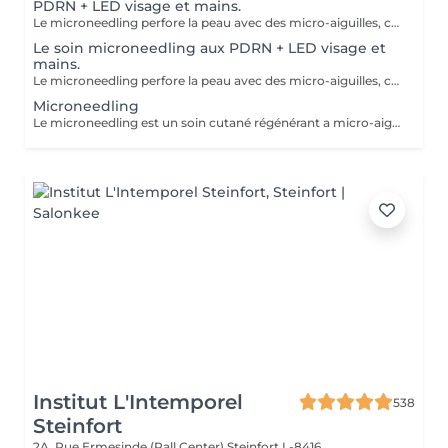
PDRN + LED visage et mains.
Le microneedling perfore la peau avec des micro-aiguilles, créant des micro-canaux qui permettent à un sérum actif (PDRN ou exosomes) de pénétrer en profondeur dans le derme. C'est ce qu'on appelle un soin « biostimulateur » : on ne remplit pas, on stimule la peau pour qu'elle se régénère elle-même. L'association des exosomes et du PDRN (Polydésoxyribonucléotide) est une révolution anti-âge. Il représente le protocole de régénération cutanée le plus avancé en médecine esthétique. Cette synergie permet de stimuler le renouvellement cellulaire de façon accélérée, d'atténuer les cicatrices et de lifter le teint sans chirurgie. C'est une synergie régénératrice puissante, ces deux actifs maximisent la réparation tissulaire et l'éclat du teint. Idéale pour les peaux: matures , avec des dommages solaires importants, des cicatrices, une perte de fermeté. Soin plus puissant que le PDRN . Pour optimiser les effets du soin, nous appliquerons la lumière LED sur le visage. Profitez, également, d'un traitement anti-âge à la lumière Led pour les mains.
Le soin microneedling aux PDRN + LED visage et
mains.
Le microneedling perfore la peau avec des micro-aiguilles, créant des micro-canaux qui permettent à un sérum actif (PDRN ou exosomes) de pénétrer en profondeur dans le derme. C'est ce qu'on appelle un soin « biostimulateur » : on ne remplit pas, on stimule la peau pour qu'elle se régénère elle-même. Tandis que le sérum PDRN pénètre profondément pour stimuler la réparation cellulaire, accélérer la cicatrisation et booster la production de collagène. Pour optimiser les effets du soin, nous appliquerons la lumière LED sur le visage. Profitez, également, d'un traitement anti-âge à la lumière Led pour les mains.
Microneedling
Le microneedling est un soin cutané régénérant a micro-aiguilles permettant de réduire les signes de l'âge et de raviver l'éclat de votre peau, il aide aussi a effacer les traces d'acné, les cicatrices. Un véritable soin qui resserre les pores dilatés , lisse la peau, estimes les rides et ridules grâce au sérum à l'acide hyaluronique. + LED visage et mains
Institut L'Intemporel
538
Steinfort
2A, Rue Ermesinde (Pall Center)
Steinfort L-8416