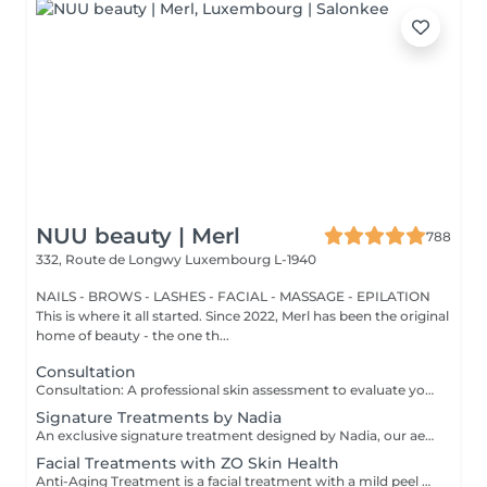
NUU beauty | Merl
788
332, Route de Longwy
Luxembourg L-1940
NAILS - BROWS - LASHES - FACIAL - MASSAGE - EPILATION
This is where it all started. Since 2022, Merl has been the original
home of beauty - the one th...
Consultation
Consultation: A professional skin assessment to evaluate your skin condition, discuss your concerns, and recommend the most suitable treatments and home care routine. Consultation&First Procedure: A professional skin assessment to evaluate your skin condition, discuss your concerns, and recommend the most suitable treatments and home care routine. Followed by a customised treatment designed to address your skin's immediate needs. The price will depend on the type of procedure.
Signature Treatments by Nadia
An exclusive signature treatment designed by Nadia, our aesthetician, for the delicate eye and neck area. It delivers intensive hydration and improves skin elasticity, helping to restore firmness, smoothness, and a visibly refreshed appearance. The treatment helps reduce the appearance of fine lines, provides a gentle brightening effect around the eyes, and creates a natural lifting result for a more rested and youthful look. Another combination is eye- and neck-intensive hydration with a full facial treatment. This combination is ideal for clients seeking full-face care and an instantly refreshed, healthy look.
Facial Treatments with ZO Skin Health
Anti-Aging Treatment is a facial treatment with a mild peel designed to restore hydration, smooth dry, rough texture, soften lines and strengthen skin to prevent future aging and skin damage. Redness Treatment is a facial treatment with a mild peel designed to calm skin and minimize symptoms associated with red, sensitized skin, including rosacea. Ultra Hydration Treatment is a facial treatment with a mild peel designed to soothe skin and restore hydration in dry, dehydrated skin. Skin Brightening Treatment is a facial treatment with a mild peel designed to target mild discoloration and restore a more even skin tone. Acne + Oil Control Treatment is a facial treatment with a mild peel to decongest pores, absorb excess surface oil, target blemishes and prevent future breakouts. Enzyme Facial Treatment is a gentle, effective facial treatment with enzymatic exfoliation to revive dull skin, replenish hydration, soothe skin and restore healthy skin barrier to strengthen skin. Stimulator Peel is the perfect lunchtime peel, gentle enough for all skin types. An effective blend of AHAs provide immediately healthier, glowing skin with no downtime. Added antioxidants and anti-irritants neutralize free radicals and calm the skin.