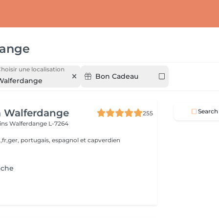
dange
hoisir une localisation
Bon Cadeau
Walferdange
a Walferdange
Search
255
ins
Walferdange L-7264
,fr,ger, portugais, espagnol et capverdien
ache