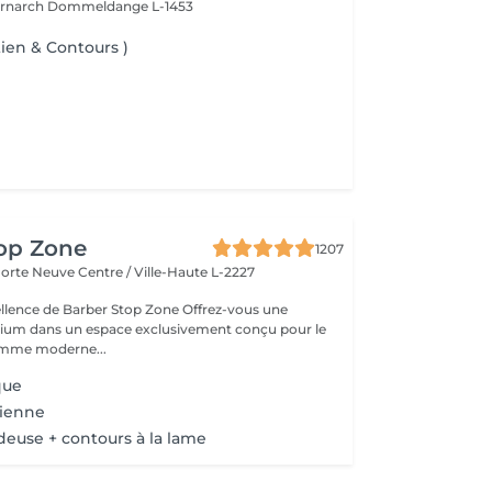
ernarch
Dommeldange L-1453
tien & Contours )
top Zone
1207
 Porte Neuve
Centre / Ville-Haute L-2227
 de Barber Stop Zone Offrez-vous une
ium dans un espace exclusivement conçu pour le
homme moderne...
que
cienne
deuse + contours à la lame