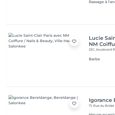
Rassage à l'a
Lucie Sain
NM Coiffu
25C, boulevard 
Barbe
Igorance
71, Rue du Bridel
Mesures exceptionnelles li