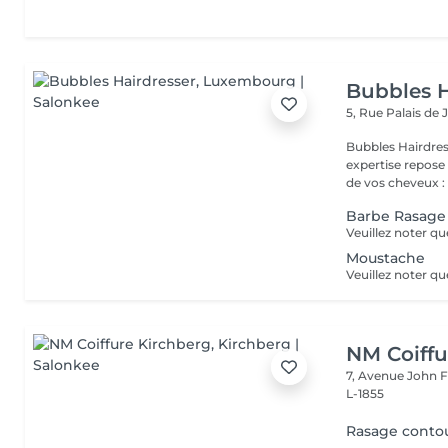
Bubbles H
5, Rue Palais de 
Bubbles Hairdresser L'élégance au service de votre 
expertise repose
de vos cheveux : .
Barbe Rasage
Moustache
NM Coiffu
7, Avenue John F
L-1855
Rasage conto