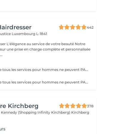
airdresser
442
Justice
Luxembourg L-1841
beauté Notre
 sur une prise en charge complète et personnalisée
..
Veuillez noter que tous les services pour hommes ne peuvent PAS être réservés en ligne. Merci d'appeler ou de passer pour réserver ces derniers. Quiconque ne respecte pas cela et réserve un service pour femme à la place ou utilise le compte d'une femme pour bloquer du temps pour le service d'un homme sera bloqué de toutes les réservations futures.
Veuillez noter que tous les services pour hommes ne peuvent PAS être réservés en ligne. Merci d'appeler ou de passer pour réserver ces derniers. Quiconque ne respecte pas cela et réserve un service pour femme à la place ou utilise le compte d'une femme pour bloquer du temps pour le service d'un homme sera bloqué de toutes les réservations futures.
re Kirchberg
378
 Kennedy (Shopping Infinity Kirchberg)
Kirchberg
urs