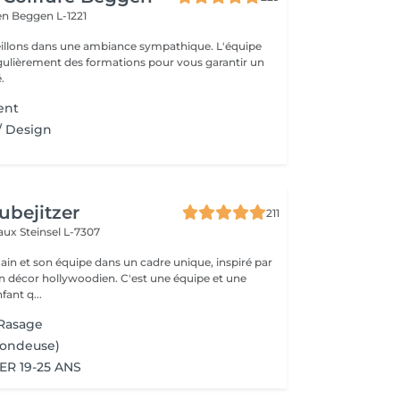
gen
Beggen L-1221
illons dans une ambiance sympathique. L'équipe
égulièrement des formations pour vous garantir un
.
ent
/ Design
ubejitzer
211
eaux
Steinsel L-7307
n et son équipe dans un cadre unique, inspiré par
llywoodien. C'est une équipe et une
ant q...
 Rasage
(Tondeuse)
R 19-25 ANS