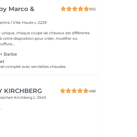
y by Marco &
655
entre / Ville-Haute L-2229
t unique, chaque coupe de cheveux est différente
à votre disposition pour créer, modifier ou
iffure...
 + Barbe
et
nel complet avec serviettes chaudes.
Y KIRCHBERG
468
steichen
Kirchberg L-2540
e