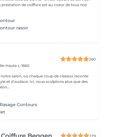
a prestation de coiffure est au coeur de tous nos
contour
contour rasoir
260
ille-Haute L-1660
notre salon, où chaque coup de ciseaux raconte
tyle et d'audace. Ici, nous sculptons plus que des
éon...
+ Rasage Contours
let
 Coiffure Beggen
229