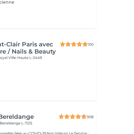
ncienne
t-Clair Paris avec
310
re / Nails & Beauty
Royal
Ville-Haute L-2449
 Bereldange
308
Bereldange L-7212
ées au COVID-19 Nos Valeurs Le Service :