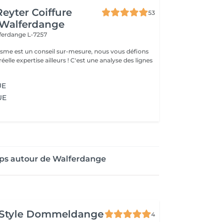
Reyter Coiffure
53
 Walferdange
ferdange L-7257
gisme est un conseil sur-mesure, nous vous défions
éelle expertise ailleurs ! C'est une analyse des lignes
UE
UE
ops autour de Walferdange
 Style Dommeldange
4