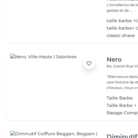
L'excellence de l
gestes et de ...
taille barbe +
taille barbe+ 
classic shave
Nero
84, Grand-Rue
V
"Bienvenue dans 
une histoire de s
cheveux, nous cr
Taille Barbe
Taille Barbe 
Rasage Comp
Diminutif