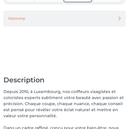
🗓️ Horaires d’été :

Du 29 juillet au 20 août 2025

• Mardi & mercredi : 9h00 – 17h30

Homme
• Jeudi & vendredi : 9h00 – 18h00

• Samedi : 9h00 – 16h00

💫 Version chaleureuse et conviviale

La magie de Noël arrive ! 🎁

Pour être au top les 24 et 31 décembre, n’attendez 
pas le dernier moment : les places partent vite 🎄

Réservez votre rendez-vous dès aujourd’hui et 
préparez-vous à accueillir les fêtes en beauté ! ✨

Description
Depuis 2010, à Luxembourg, nos coiffeurs visagistes et
💬 Restez informé(e)s :

coloristes experts subliment votre beauté avec passion et
Suivez-nous sur nos réseaux pour connaître les 
précision. Chaque coupe, chaque nuance, chaque conseil
disponibilités, les nouveautés et les horaires 
est pensé pour révéler votre éclat naturel et mettre en
exceptionnels.

valeur votre personnalité.
Parce que votre fidélité mérite notre engagement, 
Dans un cadre raffiné, conçu pour votre bien-être, nous