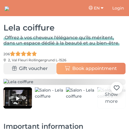
EN
Login
Lela coiffure
Offrez à vos cheveux l'élégance qu'ils méritent,
dans un espace dédié à la beauté et au bien-être.
206
2, Val Fleuri
Rollingergrund L-1526
Gift voucher
Book appointment
Show
more
Important information