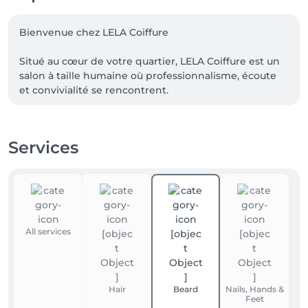
Bienvenue chez LELA Coiffure

Situé au cœur de votre quartier, LELA Coiffure est un 
salon à taille humaine où professionnalisme, écoute 
et convivialité se rencontrent.

 Notre équipe passionnée met tout en œuvre pour 
révéler votre beauté naturelle et vous offrir une 
expérience coiffure sur-mesure.

Services
✨ Nos engagements :

• Des tarifs justes et inchangés, même après 
indexation

• Une attention particulière à chaque client

• Un accueil chaleureux dans une ambiance détendue

All services
💇‍♀️ Nos services :

Coupe, brushing, coloration, soins capillaires, 
onglerie… Nous utilisons des produits de qualité pour 
Hair
Beard
Nails, Hands &
respecter la santé de vos cheveux.

Feet