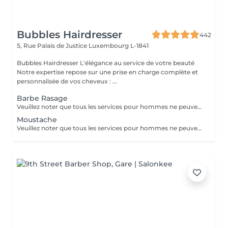
Bubbles Hairdresser
442
5, Rue Palais de Justice
Luxembourg L-1841
Bubbles Hairdresser L'élégance au service de votre beauté
Notre expertise repose sur une prise en charge complète et
personnalisée de vos cheveux : ...
Barbe Rasage
Veuillez noter que tous les services pour hommes ne peuvent PAS être réservés en ligne. Merci d'appeler ou de passer pour réserver ces derniers. Quiconque ne respecte pas cela et réserve un service pour femme à la place ou utilise le compte d'une femme pour bloquer du temps pour le service d'un homme sera bloqué de toutes les réservations futures.
Moustache
Veuillez noter que tous les services pour hommes ne peuvent PAS être réservés en ligne. Merci d'appeler ou de passer pour réserver ces derniers. Quiconque ne respecte pas cela et réserve un service pour femme à la place ou utilise le compte d'une femme pour bloquer du temps pour le service d'un homme sera bloqué de toutes les réservations futures.