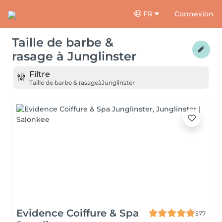
FR
Connexion
Taille de barbe &
rasage
à
Junglinster
Filtre
Taille de barbe & rasage
à
Junglinster
Evidence Coiffure & Spa
577