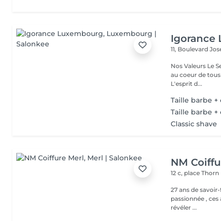
Igorance
11, Boulevard Jos
Nos Valeurs Le Service : L'excellence de la prestation de coiffure est
au coeur de tous
L'esprit d...
Taille barbe +
Taille barbe +
Classic shave
NM Coiffu
12 c, place Thorn
27 ans de savoir-fair
passionnée , ces 
révéler ...