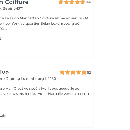
 Coiffure
166
ix
Belair L-1371
e Le salon Manhattan Coiffure est né en avril 2009
de New York au quartier Belair Luxembourg où
 Ya...
e
ive
62
ierre Dupong
Luxembourg L-1430
ure Hair Créative situé à Merl vous accueille du
sans rendez-vous. Nathalie Venditti et son
cils