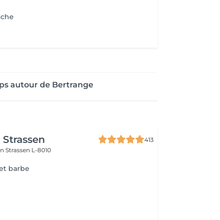
ache
ps autour de Bertrange
r Strassen
413
on
Strassen L-8010
 et barbe