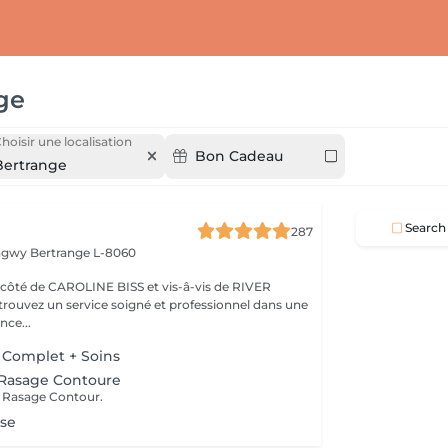
ge
hoisir une localisation
Bon Cadeau
Bertrange
Search
287
ongwy
Bertrange L-8060
ROLINE BISS et vis-â-vis de RIVER
nce...
 Complet + Soins
+ Rasage Contoure
et Rasage Contour.
se