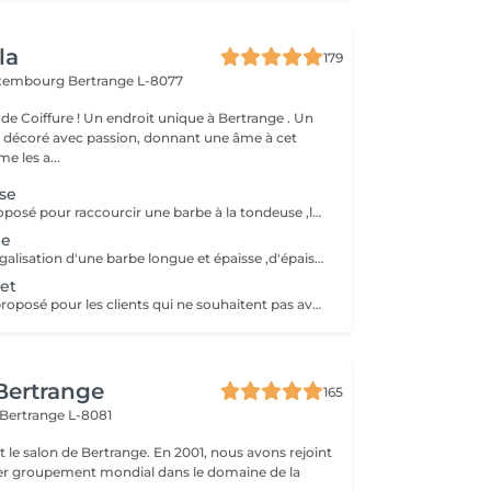
la
179
uxembourg
Bertrange L-8077
de Coiffure ! Un endroit unique à Bertrange . Un
e décoré avec passion, donnant une âme à cet
e les a...
se
Ce service est proposé pour raccourcir une barbe à la tondeuse ,lui donner une forme et démarquer les contours sans le rasage au rasoir !
ge
Service longue; égalisation d'une barbe longue et épaisse ,d'épaissir,démarquer les contours au rasoir, serviette chaude/froide et soin après rasage et soin huile pour barbe accompagné d'un massage du visage :)
et
Ce service est à proposé pour les clients qui ne souhaitent pas avoir de barbe et être rasé complètement! Ce service n'est pas conseillé aux personnes à peau sensibles !!
 Bertrange
165
Bertrange L-8081
 salon de Bertrange. En 2001, nous avons rejoint
e 1er groupement mondial dans le domaine de la