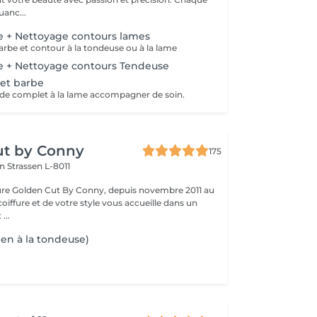
anc...
be + Nettoyage contours lames
rbe et contour à la tondeuse ou à la lame
be + Nettoyage contours Tendeuse
et barbe
rde complet à la lame accompagner de soin.
ut by Conny
175
on
Strassen L-8011
fure Golden Cut By Conny, depuis novembre 2011 au
coiffure et de votre style vous accueille dans un
...
ien à la tondeuse)