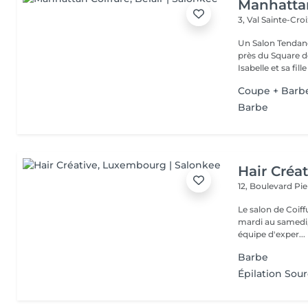
Manhattan
3, Val Sainte-Cro
Un Salon Tendanc
près du Square 
Isabelle et sa fille
Coupe + Barb
Barbe
Hair Créat
12, Boulevard P
Le salon de Coiff
mardi au samedi, avec ou 
équipe d'exper...
Barbe
Épilation Sour