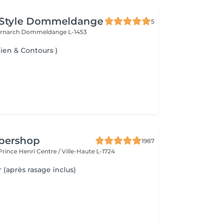
 Style Dommeldange
5
ernarch
Dommeldange L-1453
tien & Contours )
rbershop
1987
 Prince Henri
Centre / Ville-Haute L-1724
 (après rasage inclus)