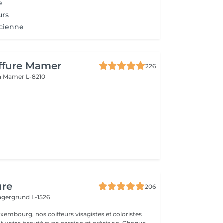
e
urs
ncienne
iffure Mamer
226
n
Mamer L-8210
ure
206
ingergrund L-1526
xembourg, nos coiffeurs visagistes et coloristes
t votre beauté avec passion et précision. Chaque