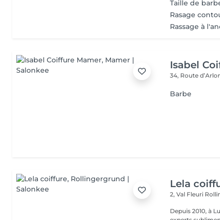
Taille de barb
Rasage conto
Rassage à l'a
Isabel Co
34, Route d’Arlo
Barbe
Lela coiff
2, Val Fleuri
Roll
Depuis 2010, à Lu
experts sublimen