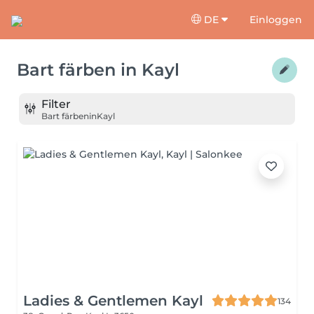
DE
Einloggen
Bart färben
in
Kayl
Filter
Bart färben
in
Kayl
Ladies & Gentlemen Kayl
134