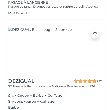
RASAGE À L'ANCIENNE
Rasage de près, -Diagnostics peau et nature du poil. -Application d'un pré shave ou huile de rasage. -Bain chaud avec vapothérapie aux huiles essentielles. -Premier passage de lames avec mousse à l'ancienne, rinçage de la peau, deuxième passage de lames, bain froid. -Soin avec pierre d'alun ou after shave. -Massage faciale.
MOUSTACHE
DEZIGUAL
292
57, Rue de la Reconnaissance Nationale
Bascharage L-4936
Sh. + Coupe + Barbe + Coiffage
Sh+coup+barbe + coiffage
Barbe