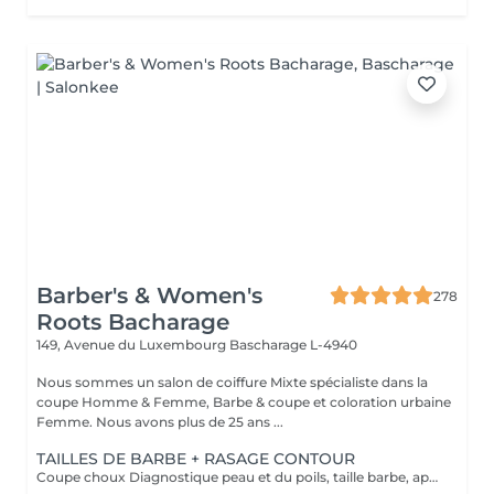
Barber's & Women's
278
Roots Bacharage
149, Avenue du Luxembourg
Bascharage L-4940
Nous sommes un salon de coiffure Mixte spécialiste dans la
coupe Homme & Femme, Barbe & coupe et coloration urbaine
Femme. Nous avons plus de 25 ans ...
TAILLES DE BARBE + RASAGE CONTOUR
Coupe choux Diagnostique peau et du poils, taille barbe, application d'un pre shave ou huile de rasage, bain chaud, rasage contour avec mousse à l'ancienne, bain froid et pour finir soin pierre d'alun ou after shave et massage faciale