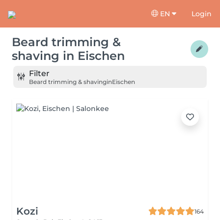
EN
Login
Beard trimming &
shaving
in
Eischen
Filter
Beard trimming & shaving
in
Eischen
Kozi
164