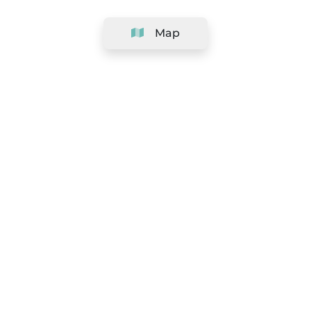
Map
Company
Support
Team
&
Careers
Information for salons
Legal
Exercise withdrawal right
Terms and conditions