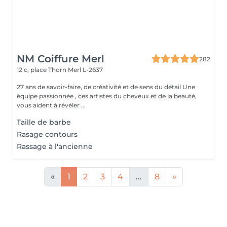
NM Coiffure Merl
282
12 c, place Thorn
Merl L-2637
27 ans de savoir-faire, de créativité et de sens du détail Une
équipe passionnée , ces artistes du cheveux et de la beauté,
vous aident à révéler ...
Taille de barbe
Rasage contours
Rassage à l'ancienne
«
1
2
3
4
...
8
»