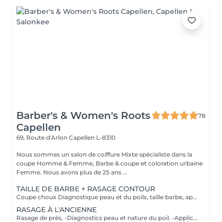
Barber's & Women's Roots
78
Capellen
69, Route d'Arlon
Capellen L-8310
Nous sommes un salon de coiffure Mixte spécialiste dans la
coupe Homme & Femme, Barbe & coupe et coloration urbaine
Femme. Nous avons plus de 25 ans ...
TAILLE DE BARBE + RASAGE CONTOUR
Coupe choux Diagnostique peau et du poils, taille barbe, application d'un pre shave ou huile de rasage, bain chaud, rasage contour avec mousse à l'ancienne, bain froid et pour finir soin pierre d'alun ou after shave et massage faciale
RASAGE À L'ANCIENNE
Rasage de près, -Diagnostics peau et nature du poil. -Application d'un pré shave ou huile de rasage. -Bain chaud avec vapothérapie aux huiles essentielles. -Premier passage de lames avec mousse à l'ancienne, rinçage de la peau, deuxième passage de lames, bain froid. -Soin avec pierre d'alun ou after shave. -Massage faciale.