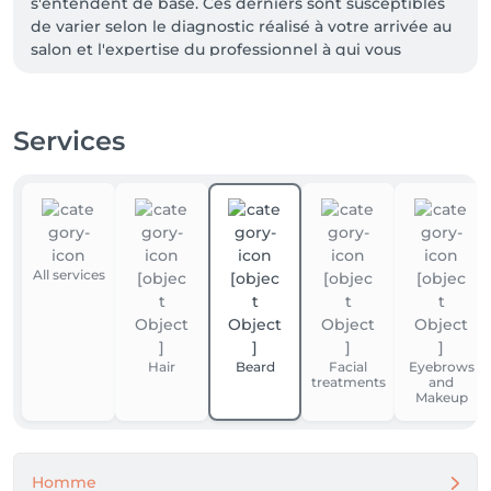
s'entendent de base. Ces derniers sont susceptibles 
de varier selon le diagnostic réalisé à votre arrivée au 
salon et l'expertise du professionnel à qui vous 
confiez votre beauté. Dans tous les cas, un devis 
précis vous sera proposé et toutes réalisations de 
prestations seront effectuées avec votre accord. 

Services
Un grand merci d'avance pour votre compréhension. 

Au plaisir de vous recevoir très vite.
All services
Hair
Beard
Facial
Eyebrows
treatments
and
Makeup
Homme