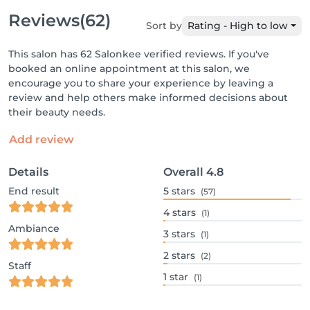
Reviews
(62)
Sort by
Rating - High to low
This salon has 62 Salonkee verified reviews. If you've
booked an online appointment at this salon, we
encourage you to share your experience by leaving a
review and help others make informed decisions about
their beauty needs.
Add review
Details
Overall
4.8
End result
5
stars
(57)
4
stars
(1)
Ambiance
3
stars
(1)
2
stars
(2)
Staff
1
star
(1)