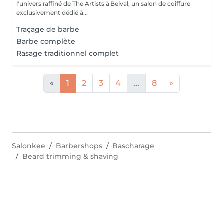
l'univers raffiné de The Artists à Belval, un salon de coiffure
exclusivement dédié à...
Traçage de barbe
Barbe complète
Rasage traditionnel complet
«
1
2
3
4
...
8
»
Salonkee
Barbershops
Bascharage
Beard trimming & shaving