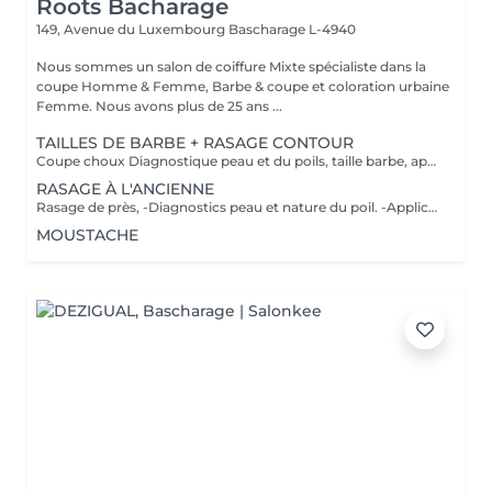
Roots Bacharage
149, Avenue du Luxembourg
Bascharage L-4940
Nous sommes un salon de coiffure Mixte spécialiste dans la
coupe Homme & Femme, Barbe & coupe et coloration urbaine
Femme. Nous avons plus de 25 ans ...
TAILLES DE BARBE + RASAGE CONTOUR
Coupe choux Diagnostique peau et du poils, taille barbe, application d'un pre shave ou huile de rasage, bain chaud, rasage contour avec mousse à l'ancienne, bain froid et pour finir soin pierre d'alun ou after shave et massage faciale
RASAGE À L'ANCIENNE
Rasage de près, -Diagnostics peau et nature du poil. -Application d'un pré shave ou huile de rasage. -Bain chaud avec vapothérapie aux huiles essentielles. -Premier passage de lames avec mousse à l'ancienne, rinçage de la peau, deuxième passage de lames, bain froid. -Soin avec pierre d'alun ou after shave. -Massage faciale.
MOUSTACHE