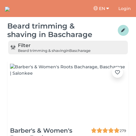
EN
Login
Beard trimming &
shaving
in
Bascharage
Filter
Beard trimming & shaving
in
Bascharage
Barber's & Women's
279