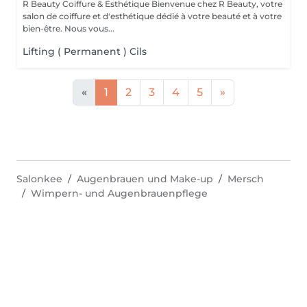
R Beauty Coiffure & Esthétique Bienvenue chez R Beauty, votre
salon de coiffure et d'esthétique dédié à votre beauté et à votre
bien-être. Nous vous...
Lifting ( Permanent ) Cils
«
1
2
3
4
5
»
Salonkee
Augenbrauen und Make-up
Mersch
Wimpern- und Augenbrauenpflege