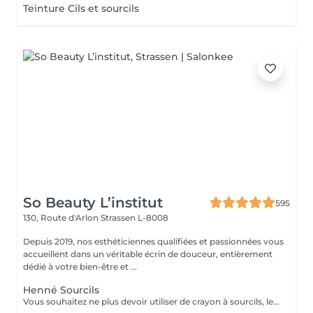
Teinture Cils et sourcils
So Beauty L’institut
595
130, Route d'Arlon
Strassen L-8008
Depuis 2019, nos esthéticiennes qualifiées et passionnées vous
accueillent dans un véritable écrin de douceur, entièrement
dédié à votre bien-être et ...
Henné Sourcils
Vous souhaitez ne plus devoir utiliser de crayon à sourcils, le henné est ce qu'il vous faut. Il s'agit d'une teinture végétale qui va colorer la peau pendant 2 semaines et teinter les sourcils pendant au moins 6 semaines. Vous obtiendrez ainsi des sourcils parfaitement redessinés de façon plus durable. Le henné peut également être la solution pour raviver un microblading entre deux retouches, ceci vous permettra de tenir un peu plus longtemps avant de refaire le microblading. ATTENTION: Un rafraîchissement des sourcils est compris dans cette prestation mais pas une restructuration de sourcils.