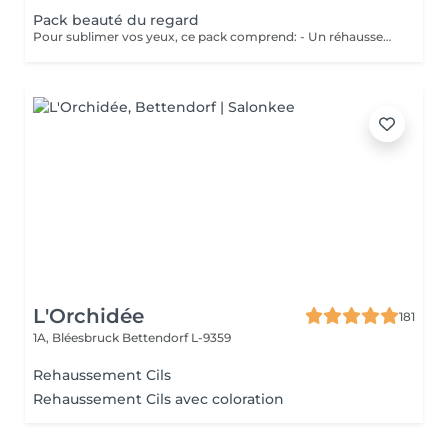
Pack beauté du regard
Pour sublimer vos yeux, ce pack comprend: - Un réhaussement de cils avec teinture - Un soin kératine pour renourrir les cils - épilation sourcils - Teinture sourcils au henné - Un masque de massage (Eye Bar) Prix 142€ au lieu de 172€
L'Orchidée
181
1A, Bléesbruck
Bettendorf L-9359
Rehaussement Cils
Rehaussement Cils avec coloration