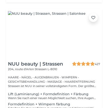
NUU beauty | Strassen
427
204, route d'Arlon
Strassen L-8010
HAARE - NÄGEL - AUGENBRAUEN - WIMPERN -
GESICHTSBEHANDLUNG - MASSAGE - HAARENTFERNUNG
Strassen ist NUU in seiner vollständigsten Form. Der größte
Sal...
Lift (Laminierung) + Formdefinition + Färbung
Wenn Sie nach einer neuen Möglichkeit suchen, Ihre Augenbrauen zu verbessern, brauchen Sie nicht weiter zu suchen als die Augenbrauenlifting-Behandlung! Während des Prozesses bedeckt die Spezialistin die Haare mit speziellen Zusammensetzungen für langanhaltendes Styling und Fixierung. Die Augenbrauenlaminierung geht mit einer Färbung einher. Das Ergebnis sind helle, ordentliche und gepflegte Augenbrauen, und die gewünschte Form bleibt lange Zeit unverändert. Wie wird das Augenbrauenlifting durchgeführt? - Beratung (um die perfekte Form und Farbe zu besprechen) - Vorbereitung (Augenbrauen werden gewaschen und markiert) - Augenbrauenstyling wird aufgetragen - Augenbrauenfixierung wird aufgetragen - zupfen (Überschüssige Haare werden mit einer Pinzette entfernt) - färben (Farbe oder Henna wird aufgetragen) - Produkte werden von den Augenbrauen entfernt - Antiseptikum und Creme werden aufgetragen - Augenbrauen werden in die gewünschte Position gebürstet Altersbeschränkungen: empfohlenes Mindestalter ab 16 Jahren. Empfehlungen nach dem Eingriff: die Augenbrauen 24 Stunden lang nicht waschen, keine Sauna besuchen und kein Make-up auftragen. Frequenz: einmal in 6-8 Wochen.
Formdefinition + Wimpern färbung