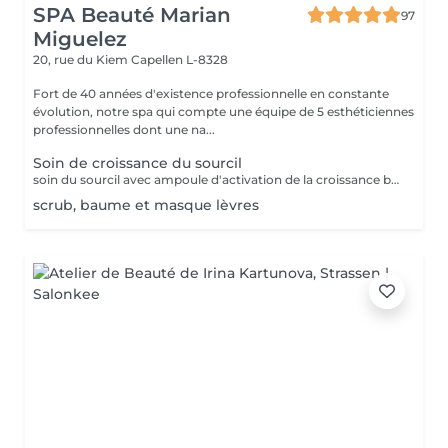
SPA Beauté Marian
97
Miguelez
20, rue du Kiem
Capellen L-8328
Fort de 40 années d'existence professionnelle en constante
évolution, notre spa qui compte une équipe de 5 esthéticiennes
professionnelles dont une na...
Soin de croissance du sourcil
soin du sourcil avec ampoule d'activation de la croissance bulbaire du poil, soin à la kératine et huile de ricin du poil existant, massage stimulant au baume gorgé de vitamines et application d'un masque auto-chauffant à 42 °C afin de pousser les ingrédients au coeur du bulbe et du poil.
scrub, baume et masque lèvres