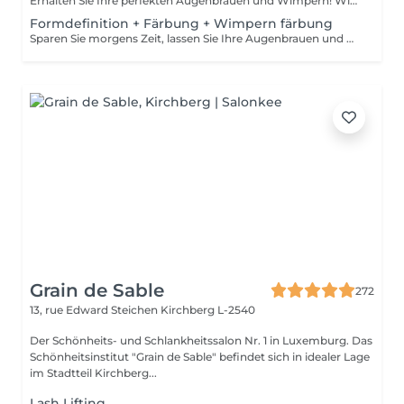
Erhalten Sie Ihre perfekten Augenbrauen und Wimpern! Wie wird die Form Definierung + Wimpern färben durchgeführt? - Beratung (um die perfekte Form und Farbe zu besprechen) - Vorbereitung (Augenbrauen werden gewaschen und markiert) - wachsen (Überschüssige Haare werden mit Wachs entfernt) - zupfen (Überschüssige Haare werden mit einer Pinzette entfernt) - Antiseptikum und Creme werden aufgetragen - Wimpern werden gewaschen - Augencreme wird aufgetragen - Klebeband und die Patches werden aufgetragen - färben - Klebeband und die Patches werden entfernt Altersbeschränkungen: empfohlenes Mindestalter ab 12 Jahren. Empfehlungen nach dem Eingriff: in den ersten 4 Stunden nach dem Eingriff keine Makeup-Produkte auf die Haut in der Nähe der Augenbrauen auftragen. Die Wimpern 24 Stunden nach dem Eingriff nicht nass machen. Frequenz: einmal in 3-4 Wochen.
Formdefinition + Färbung + Wimpern färbung
Sparen Sie morgens Zeit, lassen Sie Ihre Augenbrauen und Wimpern machen! Wie wird die Formgebung, das Färben Augenbrauen und Wimpern durchgeführt? - Beratung (um die perfekte Form und Farbe zu besprechen) - Vorbereitung (Augenbrauen werden gewaschen und markiert) - wachsen (Überschüssige Haare werden mit Wachs entfernt) - zupfen (Überschüssige Haare werden mit einer Pinzette entfernt) - färben (Farbe oder Henna wird aufgetragen) - Überschüssige Farbe wird entfernt - Antiseptikum und Creme werden aufgetragen - Wimpern werden gewaschen - Augencreme wird aufgetragen - Klebeband und die Patches werden aufgetragen - färben - Klebeband und die Patches werden entfernt Altersbeschränkungen: empfohlenes Mindestalter ab 14 Jahren. Empfehlungen nach dem Eingriff: die Augenbrauen und Wimpern vor 24 Stunden nicht nass machen und kein Make-up auftragen. Frequenz: einmal in 3-4 Wochen.
Grain de Sable
272
13, rue Edward Steichen
Kirchberg L-2540
Der Schönheits- und Schlankheitssalon Nr. 1 in Luxemburg. Das
Schönheitsinstitut "Grain de Sable" befindet sich in idealer Lage
im Stadtteil Kirchberg...
Lash Lifting