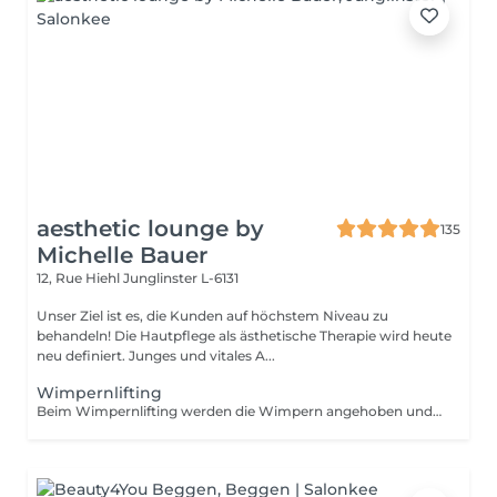
aesthetic lounge by
135
Michelle Bauer
12, Rue Hiehl
Junglinster L-6131
Unser Ziel ist es, die Kunden auf höchstem Niveau zu
behandeln! Die Hautpflege als ästhetische Therapie wird heute
neu definiert. Junges und vitales A...
Wimpernlifting
Beim Wimpernlifting werden die Wimpern angehoben und gestreckt. Dadurch erhalten sie einen circa 6 Wochen anhaltenden Schwung. Dank einer ganz bestimmten Technik wirken sie länger, dicker und voluminöser. Wenn die Wimpern gleichzeitig schwarz gefärbt werden, hat man einen Mascara-Effekt, ganz ohne Schminke und Wimpernzange.