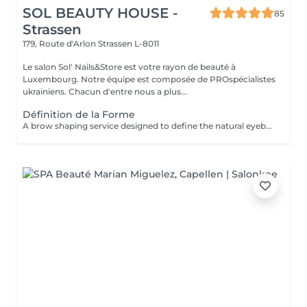
SOL BEAUTY HOUSE -
85
Strassen
179, Route d'Arlon
Strassen L-8011
Le salon Sol' Nails&Store est votre rayon de beauté à
Luxembourg. Notre équipe est composée de PROspécialistes
ukrainiens. Chacun d'entre nous a plus...
Définition de la Forme
A brow shaping service designed to define the natural eyebrow line and create a cleaner, more balanced look. The treatment includes defining the brow shape and removing unwanted hair for a refined result. Result: well-defined eyebrows that frame the face beautifully. Recommended frequency: every 3 to 4 weeks.