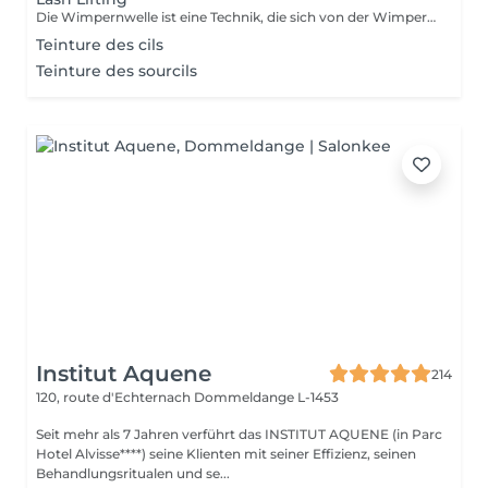
Die Wimpernwelle ist eine Technik, die sich von der Wimperndauerwelle dadurch unterscheidet, dass anstelle der traditionellen Rollen eine Silikonform auf das Augenlid aufgetragen wird: Ihre Wimpern werden von der Wurzel an nach oben geliftet, so dass das Ergebnis für 6 bis 12 Wochen sichtbar ist, je nach Beschaffenheit Ihrer Wimpern.
Teinture des cils
Teinture des sourcils
Institut Aquene
214
120, route d'Echternach
Dommeldange L-1453
Seit mehr als 7 Jahren verführt das INSTITUT AQUENE (in Parc
Hotel Alvisse****) seine Klienten mit seiner Effizienz, seinen
Behandlungsritualen und se...