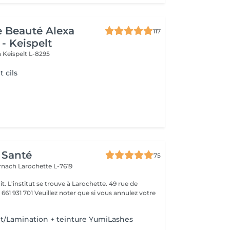
de Beauté Alexa
117
- Keispelt
n
Keispelt L-8295
 cils
 Santé
75
ernach
Larochette L-7619
it. L'institut se trouve à Larochette. 49 rue de
er que si vous annulez votre
/Lamination + teinture YumiLashes