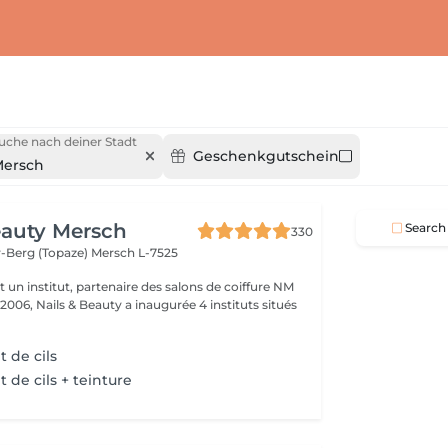
uche nach deiner Stadt
Geschenkgutschein
ersch
eauty Mersch
Search
330
-Berg (Topaze)
Mersch L-7525
t un institut, partenaire des salons de coiffure NM
 2006, Nails & Beauty a inaugurée 4 instituts situés
 de cils
de cils + teinture