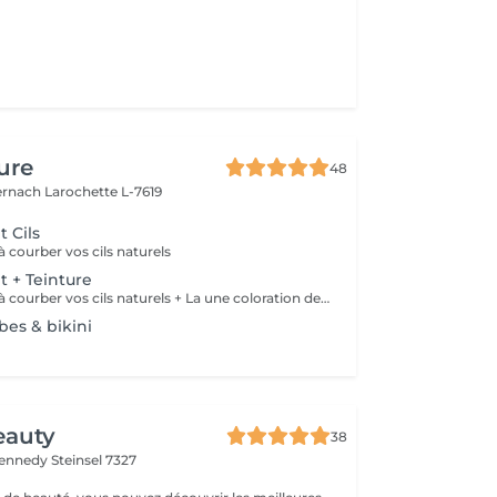
ure
48
ernach
Larochette L-7619
 Cils
à courber vos cils naturels
 + Teinture
Ce soin consiste à courber vos cils naturels + La une coloration des cils
mbes & bikini
eauty
38
Kennedy
Steinsel 7327