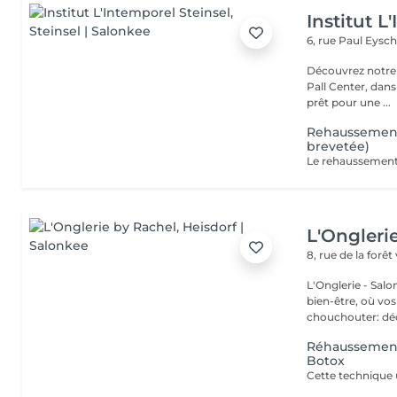
Institut L
6, rue Paul Eysch
Découvrez notre i
Pall Center, dan
prêt pour une ...
Rehaussement
brevetée)
L'Ongleri
8, rue de la forêt
L'Onglerie - Sal
bien-être, où vos
chouchou
Réhaussement 
Botox