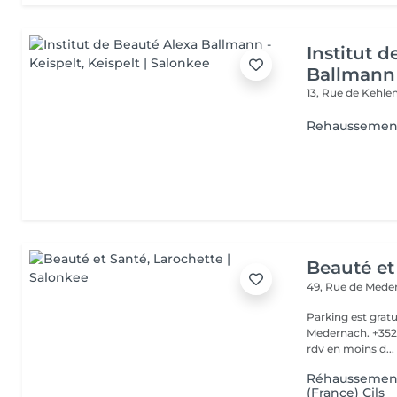
Institut 
Ballmann 
13, Rue de Kehle
Rehaussement
Beauté et
49, Rue de Med
Parking est gratu
Medernach. +352 661 931 701 Veuillez not
rdv en moins d...
Réhaussement
(France) Cils