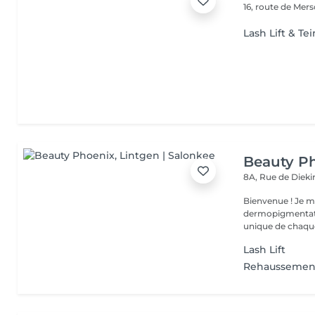
16, route de Mer
Lash Lift & Tei
Beauty P
8A, Rue de Diek
Bienvenue ! Je m'appelle Marina. Passionnée par l'esthétique et la
dermopigmentatio
unique de chaque
Lash Lift
Rehaussement 