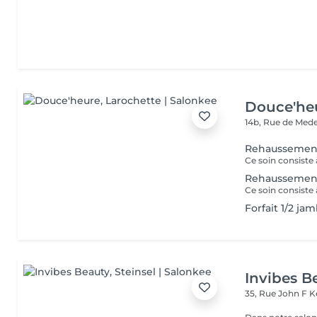
Douce'he
14b, Rue de Med
Rehaussement
Ce soin consiste 
Rehaussement
Forfait 1/2 ja
Invibes B
35, Rue John F 