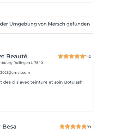
n der Umgebung von Mersch gefunden
et Beauté
142
embourg
Rollingen L-7540
e2021@gmail.com
des cils avec teinture et soin Botulash
y Besa
99