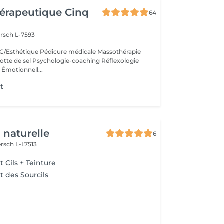
érapeutique Cinq
64
rsch L-7593
/Esthétique Pédicure médicale Massothérapie
otte de sel Psychologie-coaching Réflexologie
 Émotionnell...
t
 naturelle
6
rsch L-L7513
Cils + Teinture
 des Sourcils