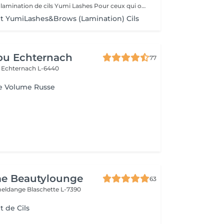
A qui convient la lamination de cils Yumi Lashes Pour ceux qui ont: - cils courts - cils poussant droits - cils poussant vers le bas - cils clairs - avec absence de paupière - avec paupière supérieure débordante - avec des paupières « affaissées » liées à l'âge - mener une vie active - gagner du temps - ceux qui partent en vacances, en voyage Vous obtenez des cils brillants avec une belle courbe. Un peu de magie et voila
 YumiLashes&Brows (Lamination) Cils
ou Echternach
77
e
Echternach L-6440
e Volume Russe
e Beautylounge
63
meldange
Blaschette L-7390
 de Cils