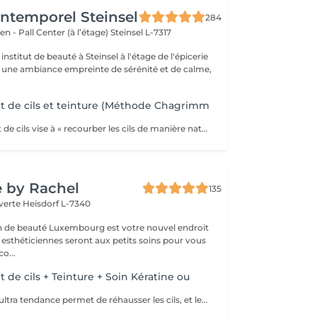
'Intemporel Steinsel
284
en - Pall Center (à l’étage)
Steinsel L-7317
nstitut de beauté à Steinsel à l'étage de l'épicerie
s une ambiance empreinte de sérénité et de calme,
 de cils et teinture (Méthode Chagrimm
Le rehaussement de cils vise à « recourber les cils de manière naturelle afin de les galber et leur donner un effet mascara ». Et ce, sans même utiliser votre maquillage. Cela permet d'embellir et d'ouvrir le regard tout en lui donnant de la douceur, et ce, pour une durée moyenne de six semaines. Ultra-pratique pour une routine make-up allégée et un regard perçant dès le réveil. Ne remplacera jamais l'effet mascara. SVP pour éviter toute réaction ne pas venir avec des lentilles de contact ou prévoir le nécessaire pour les retirer avant la prestation et attendre minimum 3 mois entre deux rehaussements !
e by Rachel
135
 verte
Heisdorf L-7340
on de beauté Luxembourg est votre nouvel endroit
 esthéticiennes seront aux petits soins pour vous
ter: déco...
de cils + Teinture + Soin Kératine ou
Cette technique ultra tendance permet de réhausser les cils, et leur apporter une courbure naturelle digne d'un mascara Découvrez le réhaussement de cils classique, soin Kératine ou combiné au soin Lash Botox: le Must Have du moment. C'est un soin réparateur pour les cils à base de kératine, panthénol et vitamines pour fortifier les cils endommagés ou fragiles, les nourrir, les hydrater et booster leur croissance. La formule du traitement est réalisée spécialement pour les cils, inoffensif pour les yeux, à base de : Vitamine E, pour rajeunir, restaurer et activer la pousse des cils. Panthénol : pour restaurer la structure du poil abimé, il enrobe chaque cil d'une pellicule qui lui ajoute volume, le nourrit, l'hydrate et stimule la pousse. Huile d'argan: hydrate, nourrit et régénère les cils, les fait briller. Kératine: remplit la structure et remplit les zones abîmées des cils. Recrée la couche de kératine naturelle. Collagène: referme les couches supérieures des cils, les rend plus flexibles, et doux. Acide Hyaluronique: restaure et hydrate les cils, empêche la perte d'humidité. Le traitement entraîne une pousse des cils, 40 % de volume en plus après le traitement soin, la teinture noire dure jusqu'à huit semaines, et l'effet du soin dure environ 2 mois. Il est possible de faire ce traitement tous les 2 à 3 mois, le résultat va s'ajouter, et les cils n'en seront que plus beaux, et en bonne santé.