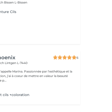
sch
Bissen L-Bissen
nture Cils
hoenix
6
irch
Lintgen L-7440
n, j'ai à coeur de mettre en valeur la beauté
 p...
cils +coloration