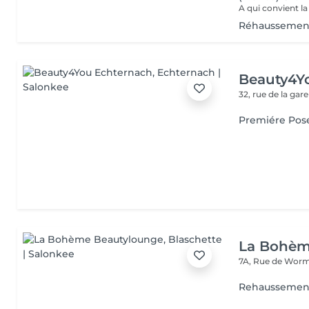
Réhaussement
Beauty4Y
32, rue de la gar
Premiére Pos
La Bohèm
7A, Rue de Wor
Rehaussement