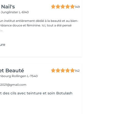
Nail's
149
e
Junglinster L-6140
n institut entièrement dédié à la beauté et au bien-
mbiance douce et féminine. Ici, tout a été pensé
..
ture
et Beauté
142
embourg
Rollingen L-7540
e2021@gmail.com
des cils avec teinture et soin Botulash