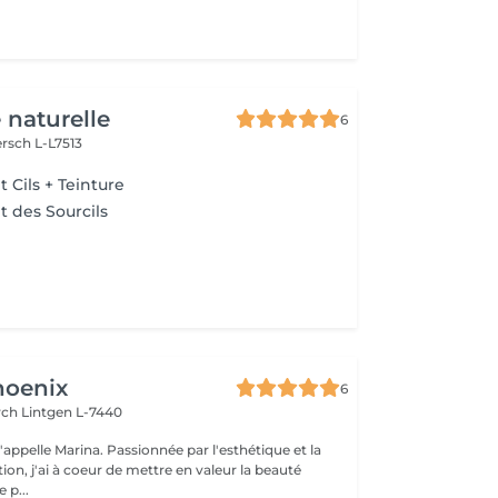
 naturelle
6
rsch L-L7513
Cils + Teinture
 des Sourcils
hoenix
6
irch
Lintgen L-7440
n, j'ai à coeur de mettre en valeur la beauté
 p...