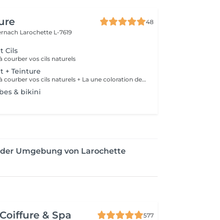
ure
48
ernach
Larochette L-7619
 Cils
à courber vos cils naturels
 + Teinture
Ce soin consiste à courber vos cils naturels + La une coloration des cils
mbes & bikini
 der Umgebung von Larochette
Coiffure & Spa
577