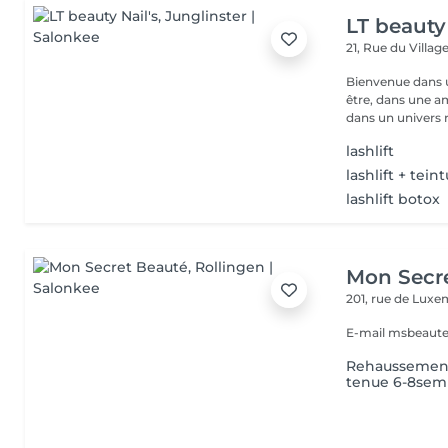
LT beauty 
21, Rue du Villag
Bienvenue dans u
être, dans une a
dans un univers r.
lashlift
lashlift + tein
lashlift botox
Mon Secr
201, rue de Lux
E-mail msbeaut
Rehaussement 
tenue 6-8sem