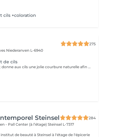
cils +coloration
275
èves
Niederanven L-6940
 de cils
Le rehaussement donne aux cils une jolie courbure naturelle afin d'ouvrir le regard. La kératine apporte aux cils résistance, solidité et vitalité. Misencil est une gamme de produits spécifique pour le contour de l'oeil. Tenue : environ 5 semaines.
'Intemporel Steinsel
284
en - Pall Center (à l’étage)
Steinsel L-7317
nstitut de beauté à Steinsel à l'étage de l'épicerie