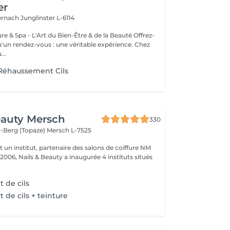
er
ternach
Junglinster L-6114
& Spa - L'Art du Bien-Être & de la Beauté Offrez-
un rendez-vous : une véritable expérience. Chez
..
/ Réhaussement Cils
eauty Mersch
330
-Berg (Topaze)
Mersch L-7525
t un institut, partenaire des salons de coiffure NM
 2006, Nails & Beauty a inaugurée 4 instituts situés
 de cils
de cils + teinture