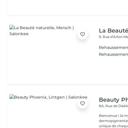
La Beauté
9, Rue d'Arlon
Me
Rehaussement 
Rehaussement
Beauty P
8A, Rue de Diek
Bienvenue ! Je m'appelle Marina. Passionnée par l'esthétique et la
dermopigmentatio
unique de chaque