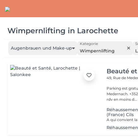
Wimpernlifting
in
Larochette
Kategorie
S
Augenbrauen und Make-up
Wimpernlifting
L
Beauté et
49, Rue de Med
Parking est gratu
Medernach. +352 661 931 701 Veuillez not
rdv en moins d...
Réhaussement
(France) Cils
Réhaussement