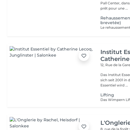
Pall Center, dan
prêt pour une ...
Rehaussement
brevetée)
Institut E
Catherine
12, Rue de la Gar
Das Institut Esse
sich seit 2001 in
Essentiel wird ...
Lifting
L'Ongleri
8, rue de la forêt