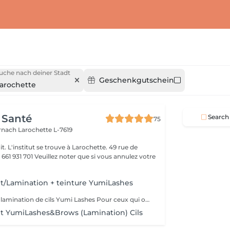
uche nach deiner Stadt
Geschenkgutschein
arochette
 Santé
Search
75
ernach
Larochette L-7619
it. L'institut se trouve à Larochette. 49 rue de
er que si vous annulez votre
/Lamination + teinture YumiLashes
A qui convient la lamination de cils Yumi Lashes Pour ceux qui ont: - cils courts - cils poussant droits - cils poussant vers le bas - cils clairs - avec absence de paupière - avec paupière supérieure débordante - avec des paupières « affaissées » liées à l'âge - mener une vie active - gagner du temps - ceux qui partent en vacances, en voyage Vous obtenez des cils brillants avec une belle courbe. Un peu de magie et voila
 YumiLashes&Brows (Lamination) Cils