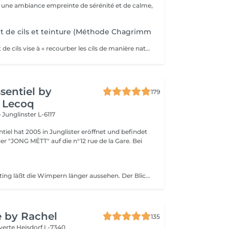
s une ambiance empreinte de sérénité et de calme,
 de cils et teinture (Méthode Chagrimm
Le rehaussement de cils vise à « recourber les cils de manière naturelle afin de les galber et leur donner un effet mascara ». Et ce, sans même utiliser votre maquillage. Cela permet d'embellir et d'ouvrir le regard tout en lui donnant de la douceur, et ce, pour une durée moyenne de six semaines. Ultra-pratique pour une routine make-up allégée et un regard perçant dès le réveil. Ne remplacera jamais l'effet mascara. SVP pour éviter toute réaction ne pas venir avec des lentilles de contact ou prévoir le nécessaire pour les retirer avant la prestation et attendre minimum 3 mois entre deux rehaussements !
ssentiel by
179
 Lecoq
e
Junglinster L-6117
ntiel hat 2005 in Junglister eröffnet und befindet
 der "JONG MËTT" auf die n°12 rue de la Gare. Bei
Das Wimpern Lifting läßt die Wimpern länger aussehen. Der Blick ist intensiver und "natürlich" verschönt. Auch für kurze Wimpern geeignet. Wichtig: Kontaklinsen vorher ausziehen! Das BRAUEN LIFTING zieht die Haare nach oben und definierter die Linie neu. Schmale Brauen sehen dann voller aus, die Färbung bringt intensität une deckt weiße Haare. Farbe und Lifting hällt bis zu 6-8 Wochen.
e by Rachel
135
 verte
Heisdorf L-7340