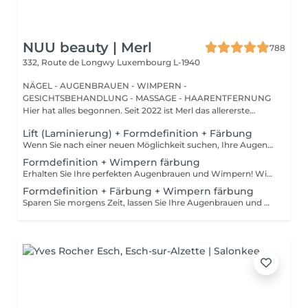
NUU beauty | Merl
788
332, Route de Longwy
Luxembourg L-1940
NÄGEL - AUGENBRAUEN - WIMPERN -
GESICHTSBEHANDLUNG - MASSAGE - HAARENTFERNUNG
Hier hat alles begonnen. Seit 2022 ist Merl das allererste
Zuhause der ...
Lift (Laminierung) + Formdefinition + Färbung
Wenn Sie nach einer neuen Möglichkeit suchen, Ihre Augenbrauen zu verbessern, brauchen Sie nicht weiter zu suchen als die Augenbrauenlifting-Behandlung! Während des Prozesses bedeckt die Spezialistin die Haare mit speziellen Zusammensetzungen für langanhaltendes Styling und Fixierung. Die Augenbrauenlaminierung geht mit einer Färbung einher. Das Ergebnis sind helle, ordentliche und gepflegte Augenbrauen, und die gewünschte Form bleibt lange Zeit unverändert. Wie wird das Augenbrauenlifting durchgeführt? - Beratung (um die perfekte Form und Farbe zu besprechen) - Vorbereitung (Augenbrauen werden gewaschen und markiert) - Augenbrauenstyling wird aufgetragen - Augenbrauenfixierung wird aufgetragen - zupfen (Überschüssige Haare werden mit einer Pinzette entfernt) - färben (Farbe oder Henna wird aufgetragen) - Produkte werden von den Augenbrauen entfernt - Antiseptikum und Creme werden aufgetragen - Augenbrauen werden in die gewünschte Position gebürstet Altersbeschränkungen: empfohlenes Mindestalter ab 16 Jahren. Empfehlungen nach dem Eingriff: die Augenbrauen 24 Stunden lang nicht waschen, keine Sauna besuchen und kein Make-up auftragen. Frequenz: einmal in 6-8 Wochen.
Formdefinition + Wimpern färbung
Erhalten Sie Ihre perfekten Augenbrauen und Wimpern! Wie wird die Form Definierung + Wimpern färben durchgeführt? - Beratung (um die perfekte Form und Farbe zu besprechen) - Vorbereitung (Augenbrauen werden gewaschen und markiert) - wachsen (Überschüssige Haare werden mit Wachs entfernt) - zupfen (Überschüssige Haare werden mit einer Pinzette entfernt) - Antiseptikum und Creme werden aufgetragen - Wimpern werden gewaschen - Augencreme wird aufgetragen - Klebeband und die Patches werden aufgetragen - färben - Klebeband und die Patches werden entfernt Altersbeschränkungen: empfohlenes Mindestalter ab 12 Jahren. Empfehlungen nach dem Eingriff: in den ersten 4 Stunden nach dem Eingriff keine Makeup-Produkte auf die Haut in der Nähe der Augenbrauen auftragen. Die Wimpern 24 Stunden nach dem Eingriff nicht nass machen. Frequenz: einmal in 3-4 Wochen.
Formdefinition + Färbung + Wimpern färbung
Sparen Sie morgens Zeit, lassen Sie Ihre Augenbrauen und Wimpern machen! Wie wird die Formgebung, das Färben Augenbrauen und Wimpern durchgeführt? - Beratung (um die perfekte Form und Farbe zu besprechen) - Vorbereitung (Augenbrauen werden gewaschen und markiert) - wachsen (Überschüssige Haare werden mit Wachs entfernt) - zupfen (Überschüssige Haare werden mit einer Pinzette entfernt) - färben (Farbe oder Henna wird aufgetragen) - Überschüssige Farbe wird entfernt - Antiseptikum und Creme werden aufgetragen - Wimpern werden gewaschen - Augencreme wird aufgetragen - Klebeband und die Patches werden aufgetragen - färben - Klebeband und die Patches werden entfernt Altersbeschränkungen: empfohlenes Mindestalter ab 14 Jahren. Empfehlungen nach dem Eingriff: die Augenbrauen und Wimpern vor 24 Stunden nicht nass machen und kein Make-up auftragen. Frequenz: einmal in 3-4 Wochen.