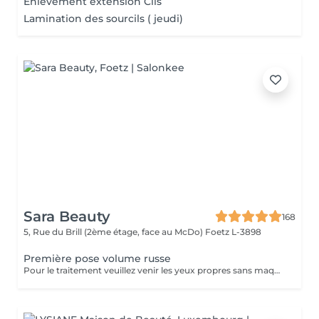
Enlèvement extension Cils
Lamination des sourcils ( jeudi)
Sara Beauty
168
5, Rue du Brill (2ème étage, face au McDo)
Foetz L-3898
Première pose volume russe
Pour le traitement veuillez venir les yeux propres sans maquillage. Si vous avez déjà des extensions de cils choisissez d'abord l'option "Dépose des cils" puis "Première pose". Il est possible que vous soyez allergique à la colle, et les esthéticiennes ne peuvent pas savoir à l'avance s'il y a une allergie avant qu'elle ne se manifeste. Les réactions allergiques surviennent généralement après 3 ou 4 heures et peuvent inclure des picotements, des démangeaisons et un possible gonflement des yeux. Si des rougeurs apparaissent après le traitement, vous pourriez simplement être sensible à la colle, mais ce n'est pas nécessairement une allergie. Attendez un jour, si la situation ne s'améliore pas, il pourrait s'agir d'une allergie à la colle, et il est alors recommandé de retirer les cils. Il est important de noter que l'esthéticienne n'est pas responsable de l'allergie, et le retrait des cils peut résoudre le problème.