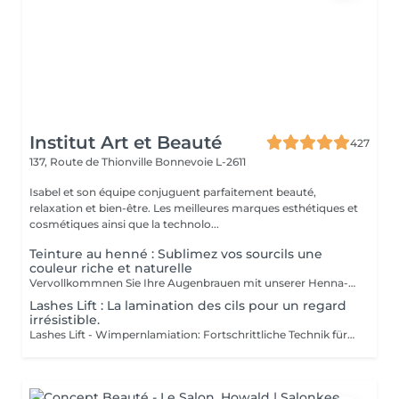
Institut Art et Beauté
427
137, Route de Thionville
Bonnevoie L-2611
Isabel et son équipe conjuguent parfaitement beauté,
relaxation et bien-être. Les meilleures marques esthétiques et
cosmétiques ainsi que la technolo...
Teinture au henné : Sublimez vos sourcils une
couleur riche et naturelle
Vervollkommnen Sie Ihre Augenbrauen mit unserer Henna-Färbung: Reiche und natürliche Farbe für perfekt definierte und langlebige Augenbrauen Entdecken Sie das Geheimnis für makellose Augenbrauen mit unserer Henna-Färbung. Reiche Farbe: Unsere Henna-Färbung bietet intensive, natürliche Farben, die Ihre Augenbrauen mit tiefen, eleganten Nuancen betonen. Perfekte Definition: Die Formel ist darauf ausgelegt, Ihre Augenbrauen präzise zu definieren und eine perfekt strukturierte und harmonische Form zu schaffen. Ausgezeichnete Haltbarkeit: Genießen Sie eine langanhaltende Farbe, die lebendig und widerstandsfähig bleibt, und bietet Ihnen einen makellosen Look über einen längeren Zeitraum. Die Färbung wird sorgfältig von unseren Kosmetikerinnen aufgetragen, darunter Meisterinnen Liseta, Fatima und Deborah, die für ein gleichmäßiges und natürliches Ergebnis sorgen. Gönnen Sie sich den Luxus perfekt definierter Augenbrauen und betonen Sie Ihren Blick wie nie zuvor.
Lashes Lift : La lamination des cils pour un regard
irrésistible.
Lashes Lift - Wimpernlamiation: Fortschrittliche Technik für einen Verführerischen Blick Entdecken Sie die revolutionäre Technik des Lashes Lift, auch bekannt als Wimpernlamination, für einen intensivierten und perfekt definierten Blick. Technik: Lashes Lift ist eine raffinierte Methode, die Ihre Wimpern glättet, kräuselt und fixiert, um einen natürlichen, voluminösen und verlängerten Effekt zu erzielen. Genießen Sie eine elegante Krümmung, die mehrere Wochen hält, ohne dass Mascara oder ein Wimpernformer erforderlich sind. Verführerischer Blick: Die Wimpernlamination öffnet und intensiviert Ihren Blick mit perfekter Definition. Ihre Wimpern werden angehoben und fixiert, wodurch der Eindruck von längeren und volleren Wimpern entsteht, die Ihre Augen spektakulär betonen. Ausgezeichnete Haltbarkeit: Diese Technik bietet langanhaltende Ergebnisse, bei denen die Wimpern gekräuselt und voluminös bleiben und gleichzeitig widerstandsfähig gegenüber Feuchtigkeit und anderen Umwelteinflüssen sind. Der Lashes Lift wird sorgfältig von unseren Expertinnen durchgeführt: Liseta Fatima Francesca, die ein gleichmäßiges und natürliches Ergebnis garantieren. Gönnen Sie sich den Luxus eines perfekt definierten Blicks und lassen Sie Ihre Wimpern sich ausdrücken wie nie zuvor.