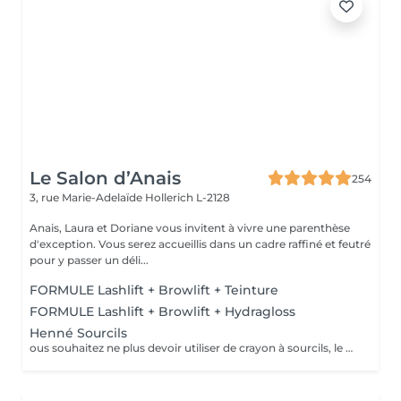
Le Salon d’Anais
254
3, rue Marie-Adelaïde
Hollerich L-2128
Anais, Laura et Doriane vous invitent à vivre une parenthèse
d'exception. Vous serez accueillis dans un cadre raffiné et feutré
pour y passer un déli...
FORMULE Lashlift + Browlift + Teinture
FORMULE Lashlift + Browlift + Hydragloss
Henné Sourcils
ous souhaitez ne plus devoir utiliser de crayon à sourcils, le henné est ce qu'il vous faut. Il s'agit d'une teinture végétale qui va colorer la peau pendant 2 semaines et teinter les sourcils pendant au moins 6 semaines. Vous obtiendrez ainsi des sourcils parfaitement redessinés de façon plus durable. Le henné peut également être la solution pour raviver un microblading entre deux retouches, ceci vous permettra de tenir un peu plus longtemps avant de refaire le microblading.