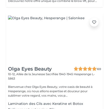
Découvrez notre offre unique qui combine le brow lift, pour des sourcils magnifiquement liftés, et notre routine de soins de la peau personnalisée. Pendant que vous profitez de l'effet transformateur du brow lift sur vos sourcils, notre équipe prendra soin de votre visage en effectuant un double nettoyage, une exfoliation douce, une infusion de sérum nourrissant et l'application d'un masque facial sur mesure. Vous bénéficiez ainsi d'une expérience complète de beauté et de détente, avec des sourcils parfaitement sculptés et une peau éclatante.
Olga Eyes Beauty
169
10-12, Allée de la Jeunesse Sacrifiée 1940-1945
Hesperange L-
5863
Bienvenue chez Olga Eyes Beauty, votre oasis de beauté à
Hesperange, où nous allions expertise et douceur pour
sublimer votre regard, vos mains, vos p...
Lamination des Cils avec Keratine et Botoх