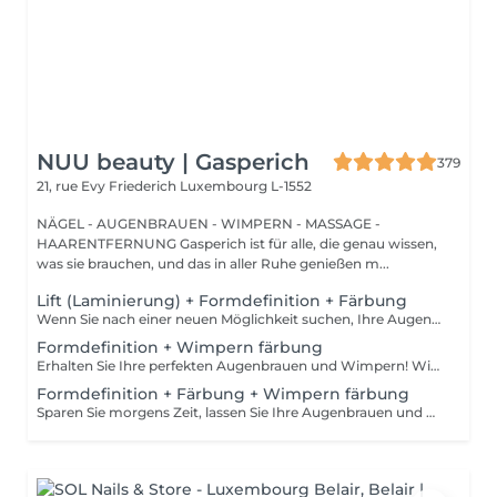
NUU beauty | Gasperich
379
21, rue Evy Friederich
Luxembourg L-1552
NÄGEL - AUGENBRAUEN - WIMPERN - MASSAGE -
HAARENTFERNUNG Gasperich ist für alle, die genau wissen,
was sie brauchen, und das in aller Ruhe genießen m...
Lift (Laminierung) + Formdefinition + Färbung
Wenn Sie nach einer neuen Möglichkeit suchen, Ihre Augenbrauen zu verbessern, brauchen Sie nicht weiter zu suchen als die Augenbrauenlifting-Behandlung! Während des Prozesses bedeckt die Spezialistin die Haare mit speziellen Zusammensetzungen für langanhaltendes Styling und Fixierung. Die Augenbrauenlaminierung geht mit einer Färbung einher. Das Ergebnis sind helle, ordentliche und gepflegte Augenbrauen, und die gewünschte Form bleibt lange Zeit unverändert. Wie wird das Augenbrauenlifting durchgeführt? - Beratung (um die perfekte Form und Farbe zu besprechen) - Vorbereitung (Augenbrauen werden gewaschen und markiert) - Augenbrauenstyling wird aufgetragen - Augenbrauenfixierung wird aufgetragen - zupfen (Überschüssige Haare werden mit einer Pinzette entfernt) - färben (Farbe oder Henna wird aufgetragen) - Produkte werden von den Augenbrauen entfernt - Antiseptikum und Creme werden aufgetragen - Augenbrauen werden in die gewünschte Position gebürstet Altersbeschränkungen: empfohlenes Mindestalter ab 16 Jahren. Empfehlungen nach dem Eingriff: die Augenbrauen 24 Stunden lang nicht waschen, keine Sauna besuchen und kein Make-up auftragen. Frequenz: einmal in 6-8 Wochen.
Formdefinition + Wimpern färbung
Erhalten Sie Ihre perfekten Augenbrauen und Wimpern! Wie wird die Form Definierung + Wimpern färben durchgeführt? - Beratung (um die perfekte Form und Farbe zu besprechen) - Vorbereitung (Augenbrauen werden gewaschen und markiert) - wachsen (Überschüssige Haare werden mit Wachs entfernt) - zupfen (Überschüssige Haare werden mit einer Pinzette entfernt) - Antiseptikum und Creme werden aufgetragen - Wimpern werden gewaschen - Augencreme wird aufgetragen - Klebeband und die Patches werden aufgetragen - färben - Klebeband und die Patches werden entfernt Altersbeschränkungen: empfohlenes Mindestalter ab 12 Jahren. Empfehlungen nach dem Eingriff: in den ersten 4 Stunden nach dem Eingriff keine Makeup-Produkte auf die Haut in der Nähe der Augenbrauen auftragen. Die Wimpern 24 Stunden nach dem Eingriff nicht nass machen. Frequenz: einmal in 3-4 Wochen.
Formdefinition + Färbung + Wimpern färbung
Sparen Sie morgens Zeit, lassen Sie Ihre Augenbrauen und Wimpern machen! Wie wird die Formgebung, das Färben Augenbrauen und Wimpern durchgeführt? - Beratung (um die perfekte Form und Farbe zu besprechen) - Vorbereitung (Augenbrauen werden gewaschen und markiert) - wachsen (Überschüssige Haare werden mit Wachs entfernt) - zupfen (Überschüssige Haare werden mit einer Pinzette entfernt) - färben (Farbe oder Henna wird aufgetragen) - Überschüssige Farbe wird entfernt - Antiseptikum und Creme werden aufgetragen - Wimpern werden gewaschen - Augencreme wird aufgetragen - Klebeband und die Patches werden aufgetragen - färben - Klebeband und die Patches werden entfernt Altersbeschränkungen: empfohlenes Mindestalter ab 14 Jahren. Empfehlungen nach dem Eingriff: die Augenbrauen und Wimpern vor 24 Stunden nicht nass machen und kein Make-up auftragen. Frequenz: einmal in 3-4 Wochen.