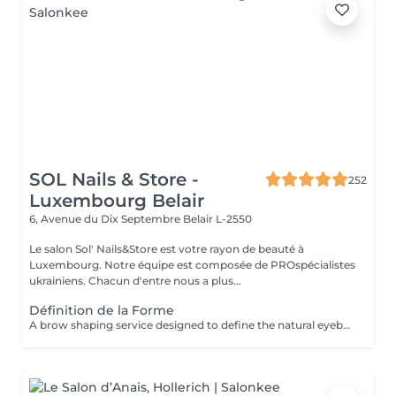
SOL Nails & Store -
252
Luxembourg Belair
6, Avenue du Dix Septembre
Belair L-2550
Le salon Sol' Nails&Store est votre rayon de beauté à
Luxembourg. Notre équipe est composée de PROspécialistes
ukrainiens. Chacun d'entre nous a plus...
Définition de la Forme
A brow shaping service designed to define the natural eyebrow line and create a cleaner, more balanced look. The treatment includes defining the brow shape and removing unwanted hair for a refined result. Result: well-defined eyebrows that frame the face beautifully. Recommended frequency: every 3 to 4 weeks.