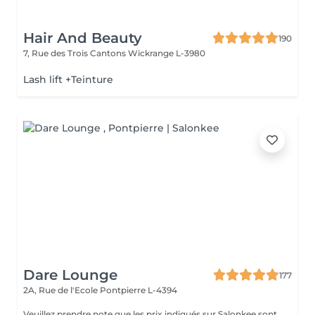
Hair And Beauty
190
7, Rue des Trois Cantons
Wickrange L-3980
Lash lift +Teinture
Dare Lounge
177
2A, Rue de l'Ecole
Pontpierre L-4394
Veuillez prendre note que les prix indiqués sur Salonkee sont