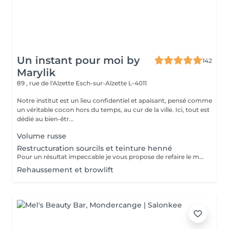
Un instant pour moi by
142
Marylik
89 , rue de l'Alzette
Esch-sur-Alzette L-4011
Notre institut est un lieu confidentiel et apaisant, pensé comme
un véritable cocon hors du temps, au cur de la ville. Ici, tout est
dédié au bien-êtr...
Volume russe
Restructuration sourcils et teinture henné
Pour un résultat impeccable je vous propose de refaire le mapping de votre sourcils pour qu il soit parfait La teinture permet un resultat net et durable
Rehaussement et browlift