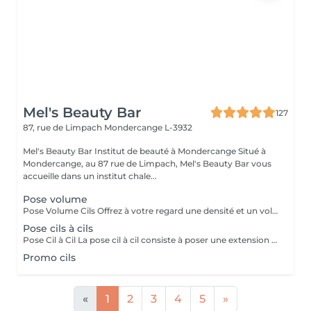
Mel's Beauty Bar
127
87, rue de Limpach
Mondercange L-3932
Mel's Beauty Bar Institut de beauté à Mondercange Situé à
Mondercange, au 87 rue de Limpach, Mel's Beauty Bar vous
accueille dans un institut chale...
Pose volume
Pose Volume Cils Offrez à votre regard une densité et un volume exceptionnels avec notre pose de cils volume. Cette technique consiste à poser plusieurs extensions de cils très légères sur chaque cil naturel, créant ainsi un effet plus fourni et spectaculaire. Idéale pour celles qui recherchent un regard intense et dramatique tout en conservant un aspect naturel et élégant. Le volume est personnalisable selon vos préférences, pour un résultat parfaitement adapté à vos yeux.
Pose cils à cils
Pose Cil à Cil La pose cil à cil consiste à poser une extension de cil sur chaque cil naturel, créant ainsi un effet allongeant et discret. Cette méthode donne un résultat naturel et élégant, parfait pour celles qui souhaitent intensifier leur regard sans effet trop chargé. Idéale pour un look raffiné et une tenue longue durée.
Promo cils
«
1
2
3
4
5
»