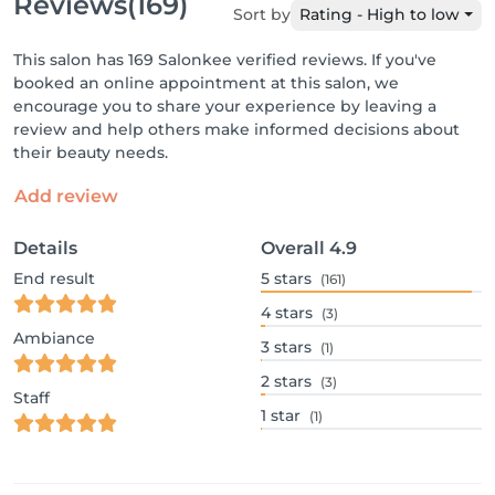
Reviews
(169)
Sort by
Rating - High to low
This salon has 169 Salonkee verified reviews. If you've
booked an online appointment at this salon, we
encourage you to share your experience by leaving a
review and help others make informed decisions about
their beauty needs.
Add review
Details
Overall
4.9
End result
5
stars
(161)
4
stars
(3)
Ambiance
3
stars
(1)
2
stars
(3)
Staff
1
star
(1)