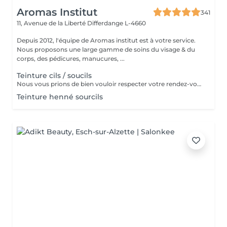
Aromas Institut
341
11, Avenue de la Liberté
Differdange L-4660
Depuis 2012, l'équipe de Aromas institut est à votre service.
Nous proposons une large gamme de soins du visage & du
corps, des pédicures, manucures, ...
Teinture cils / soucils
Nous vous prions de bien vouloir respecter votre rendez-vous. En prenant rendez-vous, vous occupez une place, dont une autre personne aurait éventuellement besoin. Tout rendez-vous non annulé 24h en avance, est susceptible d'être facturé. (Si vous ne pouvez pas vous présenter à votre RDV, proposez-le éventuellement à un proche ou à un ami) Toute l'équipe de Aromas Institut vous remercie pour votre respect et votre compréhension.
Teinture henné sourcils