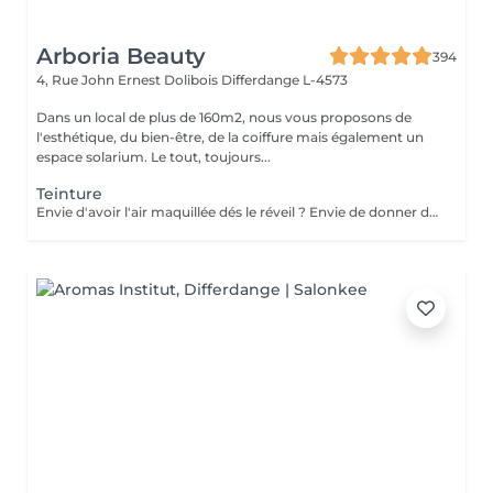
Arboria Beauty
394
4, Rue John Ernest Dolibois
Differdange L-4573
Dans un local de plus de 160m2, nous vous proposons de
l'esthétique, du bien-être, de la coiffure mais également un
espace solarium. Le tout, toujours...
Teinture
Envie d'avoir l'air maquillée dés le réveil ? Envie de donner du caractère, de l'intensité à votre regard ? Envie d'un visage plus expressif ? Afin de mettre en valeur vos cils et vos sourcils naturels sans make up, optez pour la teinture ! La teinture donne un effet profond, fourni et plus intense. Elle est résistante à l'eau et dure jusqu'à 6 semaines. Elle ajoute brillance et éclat ; elle couvre les éventuels cils et sourcils grisonnants. Les yeux sont plus expressifs même sans maquillage