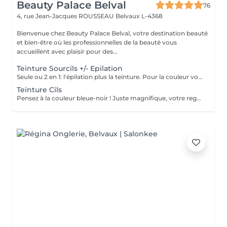
Beauty Palace Belval
76
4, rue Jean-Jacques ROUSSEAU
Belvaux L-4368
Bienvenue chez Beauty Palace Belval, votre destination beauté
et bien-être où les professionnelles de la beauté vous
accueillent avec plaisir pour des...
Teinture Sourcils +/- Epilation
Seule ou 2 en 1: l'épilation plus la teinture. Pour la couleur votre institut est au TOP! Car comme chez le coiffeur, nous avons une très grande palette de couleur du blond, brun et noir classique jusqu'au roux, même rouge! Wouah c'est trop bien! Une teinture sourcils permet d'intensifier le regard en colorant les poils de manière semi-permanente. les 24-48 premières heures sont cruciales pour fixer la couleur. Pour un résultat optimal et bonne tenue, voici les recommandations après la prestation. -Evitez l'eau, la vapeur et l'humidité (pas de douche chaude, sauna, piscine, transpiration excessive) -Ne frottez pas vos sourcils et évitez les cotons ou lingettes qui pourraient enlever la teinture -Evitez les produits gras (huile, crème, démaquillant bi-phasé) qui peuvent accélérer la décoloration -Ne faites pas d'exfoliation ou de soins agressifs sur la zone pendant quelques jours -Protégez vos sourcils du soleil pour éviter que la couleur ne s'éclaircisse trop vite -Hydratez avec une huile légère (ricin ou jojoba) après 48h pour nourrir les poils sans altérer la couleur
Teinture Cils
Pensez à la couleur bleue-noir ! Juste magnifique, votre regard sera plus profond et lumineux. Une teinture cils permet d'intensifier le regard en colorant les poils de manière semi-permanente. les 24-48 premières heures sont cruciales pour fixer la couleur. Pour un résultat optimal et bonne tenue, voici les recommandations après la prestation. -Evitez l'eau, la vapeur et l'humidité (pas de douche chaude, sauna, piscine, transpiration excessive) -Ne frottez pas vos cils et évitez les cotons ou lingettes qui pourraient enlever la teinture -Evitez les produits gras (huile, crème, démaquillant bi-phasé) qui peuvent accélérer la décoloration -Protégez vos cils du soleil pour éviter que la couleur ne s'éclaircisse trop vite -Hydratez avec une huile légère (ricin ou jojoba) après 48h pour nourrir les poils sans altérer la couleur En respectant ces recommandation, la teinture tiendra environ 3 à 6 semaines selon votre type de peau et votre routine.