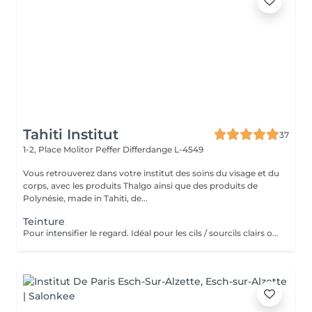
Tahiti Institut
37
1-2, Place Molitor Peffer
Differdange L-4549
Vous retrouverez dans votre institut des soins du visage et du
corps, avec les produits Thalgo ainsi que des produits de
Polynésie, made in Tahiti, de...
Teinture
Pour intensifier le regard. Idéal pour les cils / sourcils clairs ou grisonnants. La teinture prend sur les poils. Sur la peau la teinture ne restera qu'un ou deux jours. (L'idéal étant de venir sans maquillage)