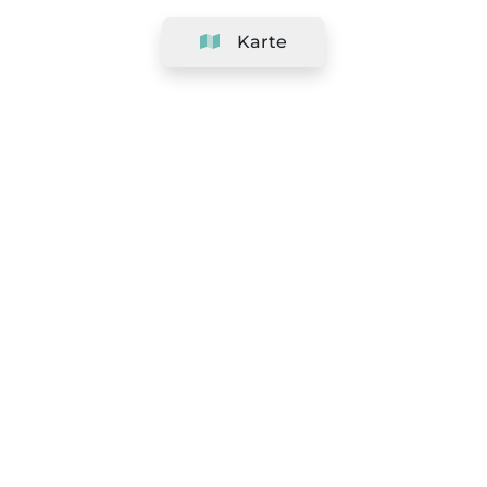
Karte
Unternehmen
Support
Team
&
Jobs
Ihr Geschäft hinzufügen
Rechtlich
Widerrufsrecht ausüben
AGBs
Datenschutz-Politik