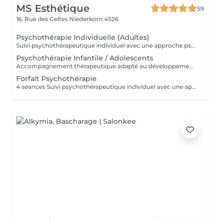
MS Esthétique
59
16, Rue des Celtes
Niederkorn 4526
Psychothérapie Individuelle (Adultes)
Suivi psychothérapeutique individuel avec une approche psychanalytique, axé sur la connaissance de soi, l'élaboration émotionnelle, la réduction de l'anxiété et l'amélioration de la qualité de vie. SPM et Santé de la Femme Accompagnement thérapeutique axé sur la santé émotionnelle et hormonale de la femme, pouvant intégrer la psychothérapie et l'acupuncture.
Psychothérapie Infantile / Adolescents
Accompagnement thérapeutique adapté au développement émotionnel des enfants et des adolescents, avec un accent sur le comportement, les émotions et les liens familiaux. Éducation Sexuelle Émotionnelle Séances éducatives et thérapeutiques favorisant le développement sain de la sexualité, des émotions, des limites et de la communication. Prévention des Abus Sexuels Interventions psychoéducatives axées sur la prévention des abus sexuels, renforçant la conscience corporelle, émotionnelle et les stratégies de protection.
Forfait Psychothérapie
4 séances Suivi psychothérapeutique individuel avec une approche psychanalytique, axé sur la connaissance de soi, l’élaboration émotionnelle, la réduction de l’anxiété et l’amélioration de la qualité de vie.