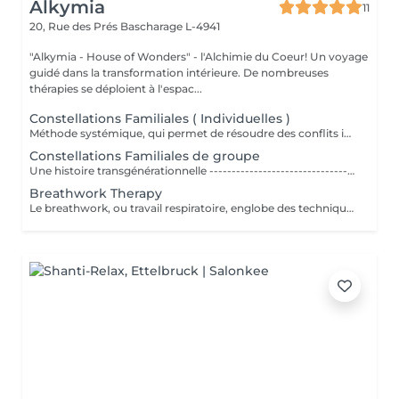
Alkymia
11
20, Rue des Prés
Bascharage L-4941
"Alkymia - House of Wonders" - l'Alchimie du Coeur! Un voyage
guidé dans la transformation intérieure. De nombreuses
thérapies se déploient à l'espac...
Constellations Familiales ( Individuelles )
Méthode systémique, qui permet de résoudre des conflits intérieurs ou familiaux
Constellations Familiales de groupe
Une histoire transgénérationnelle --------------------------------------------- Chacun de nous est un être complexe porteur d'une histoire multiple non moins complexe. Nous ne devrions jamais oublier que nous sommes en lien étroit avec les nombreux ancêtres qui nous ont précédés. Cette histoire transgénérationnelle qui nous renvoie aux origines ne nous dédouane pas de notre responsabilité face à nos actes mais il est admis que les raisons d'agir tel que nous le faisons nous échappent parfois. Il y a en effet dans nos positionnements, dans nos arbitrages les plus importants, dans nos traits de caractère, dans nos errements au cours d'une vie, une part inconsciente de reproduction de nos schémas transgénérationnels. Ainsi les traumatismes vécus par nos ancêtres, les secrets familiaux, trouvent une traduction dans nos actes sans que le plus souvent nous nous en rendions compte. Un héritage psychologique qui peut peser lourd, nous ralentir, nous bloquer, nous empêcher d'avancer sereinement dans la vie. Il y a même une forte probabilité que nous le transmettions aux générations suivantes. Interrompre le cycle de nos reproductions mentales et de nos dynamiques inconscientes est possible. Comment se déroule une constellation familiale ? ------------------------------------------------------------------ Une constellation familiale systémique se déroule en général avec un groupe de personnes. Le praticien en constellation (ou « constellateur ») interroge son « client », appelé également le « constellant », c'est dire la personne qui fait sa constellation, pour qu'il formule précisément sa demande, sa problématique. Qu'est-ce qui le gêne ? De quoi souhaite-t-il se libérer aujourd'hui ? Il décrit également avec objectivité son histoire familiale et les événements marquants qui la caractérisent. Cet échange doit être succinct et factuel pour ne pas influencer ni l'animateur, ni le reste du groupe qu'on appelle alors, les représentants. Parmi ces représentants, « le client » en choisit un qui le représentera lui-même, et les autres qui « incarneront » d'autres membres de son « système » (père, mère, frère, sur). « Le constellateur et éventuellement le client » les place ensuite avec précaution et respect dans l'espace de la pièce où se déroule la constellation. On peut parler à certains égards, d'un jeu de rôles. Prochaines dates: (Planification des prochaines dates en cours)
Breathwork Therapy
Le breathwork, ou travail respiratoire, englobe des techniques de respiration en conscience pour améliorer le bien-être physique, mental et spirituel. Ces techniques visent notamment à réduire le stress, à calmer le système nerveux autonome et à libérer des blocages émotionnels. Le breathwork comprend différentes méthodes et techniques de respiration. Souvent, on lui attribue un caractère spirituel. Il est toutefois toujours crucial de gérer et de percevoir sa propre respiration en conscience...