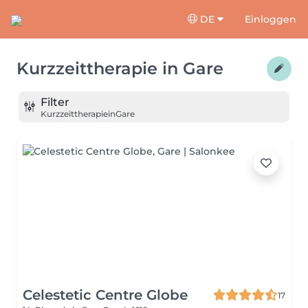
DE
Einloggen
Kurzzeittherapie
in
Gare
Filter
Kurzzeittherapie
in
Gare
Celestetic Centre Globe
17