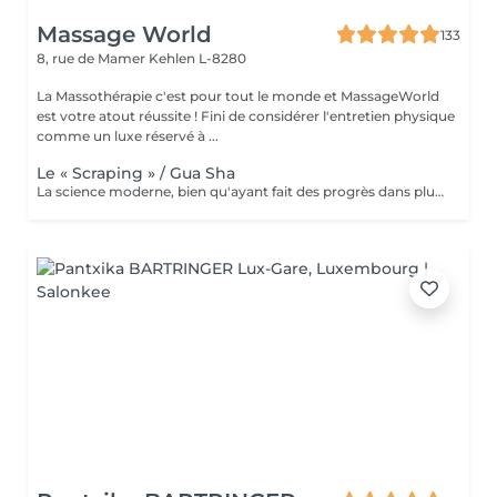
Massage World
133
8, rue de Mamer
Kehlen L-8280
La Massothérapie c'est pour tout le monde et MassageWorld
est votre atout réussite ! Fini de considérer l'entretien physique
comme un luxe réservé à ...
Le « Scraping » / Gua Sha
La science moderne, bien qu'ayant fait des progrès dans plusieurs domaines: alimentaires, médical, psychologique... ne règle malheureusement pas encore tout ce dont l'être humain a besoin. C'est pour cette raison que nous nous tournons parfois vers le monde asiatique afin de dénicher certaines techniques ancestrales reconnues pour leurs bienfaits. L'une de ses tendances n'est autre que le massage « Gua Sha » popularisé par les célébrités et sportifs américains. Cette thérapie asiatique aide à soulager la douleur, nourrir la peau et même à faire une désintox totale de votre corps sans pour autant exploser votre budget. Le mot « Gua » signifie « gratter », le mot « Sha » quant à lui a plusieurs significations dépendant bien évidemment du contexte souhaité. Puisque c'est le coté médical qui nous intéresse, le mot « Sha » signifie déchets métaboliques pouvant dérégler le bon fonctionnement du flux sangin et énergétique, provoquant ainsi d'importantes douleurs. Nous pouvons donc traduire le terme « Gua Sha » par racler les toxines. Ce massage se fait à l'aide d'un outil aux bordures lisses. Loin d'être d'être un simple massage, le « Gua Sha » se rapproche d'avantage d'une désintoxication du corps par l'élimination des déchets et toxines, permettant ainsi la création de nouvelles cellules plus saines. Nous parlerons donc de régénération cellulaire. La plupart des scientifiques sont d'accords sur le fait que le Massage « Gua Sha » soulage les patients de façon rapide et effic