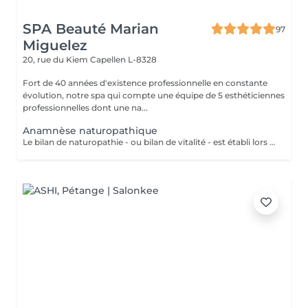
SPA Beauté Marian
97
Miguelez
20, rue du Kiem
Capellen L-8328
Fort de 40 années d'existence professionnelle en constante
évolution, notre spa qui compte une équipe de 5 esthéticiennes
professionnelles dont une na...
Anamnèse naturopathique
Le bilan de naturopathie - ou bilan de vitalité - est établi lors de la première rencontre avec Esmeralda, naturopathe diplômée, qui sera en mesure de vous conseiller en: La Bromatologie : rééducation alimentaire Kinésiologie: (exercice physique) être bien dans son corps (diplômée en yoga kundalini et acharya yoga en cours) Psychologie être bien avec soi et les autres (relaxation, gestion du stress..)(redirection vers les praticiens compétents) Hydrologie : utilisation de l'eau froide ou chaude ou en alternance, douche, bain, hamman, sauna, enveloppements(ici à l'institut) Chirologie : les techniques manuelles (massage)(ici à l'institut) La Réflexologie : les techniques reflexes (ciblées sur le pied, oreille, nez et dos (ici, à l'institut) Pneumologie : les techniques respiratoires (inspirées du yoga, pranayama)(ici à l'institut) Phytologie : l'utilisation des plantes (ici à l'institut)