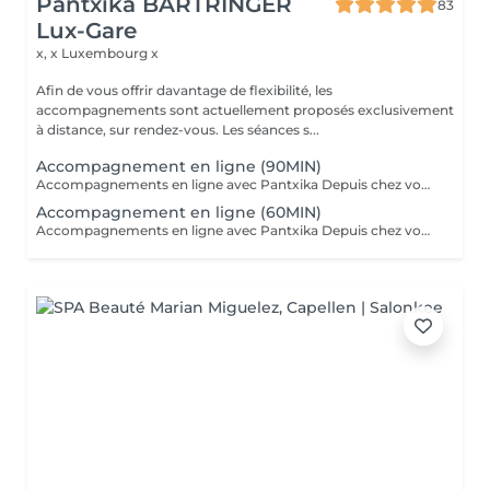
Pantxika BARTRINGER
83
Lux-Gare
x, x
Luxembourg x
Afin de vous offrir davantage de flexibilité, les
accompagnements sont actuellement proposés exclusivement
à distance, sur rendez-vous. Les séances s...
Accompagnement en ligne (90MIN)
Accompagnements en ligne avec Pantxika Depuis chez vous, bénéficiez d'un accompagnement sur-mesure pour retrouver équilibre et sérénité. Chaque séance commence par une anamnèse pour comprendre votre parcours, vos besoins et vos attentes. Parce que chaque personne est unique, l'accompagnement est entièrement personnalisé. EFT (Emotional Freedom Techniques) : Libérez-vous des blocages émotionnels, du stress et des croyances limitantes grâce à cette technique de libération des émotions. IEP (Intention-Based Energy Process - Steve Wells) : Une approche puissante pour travailler sur vos résistances inconscientes et renforcer votre résilience. Reiki : Recevez une harmonisation énergétique à distance pour apaiser le corps et l'esprit. Réflexologie palmaire : Stimulez les points réflexes des mains pour favoriser le bien-être général. Comment ça marche ? Prenez rendez-vous en ligne. Recevez un lien Zoom après votre réservation. Connectez-vous à l'heure convenue pour votre séance. Où que vous soyez, je vous accompagne avec bienveillance et efficacité. Réservez votre séance dès maintenant Pantxika
Accompagnement en ligne (60MIN)
Accompagnements en ligne avec Pantxika Depuis chez vous, bénéficiez d'un accompagnement sur-mesure pour retrouver équilibre et sérénité. Chaque séance commence par une anamnèse pour comprendre votre parcours, vos besoins et vos attentes. Parce que chaque personne est unique, l'accompagnement est entièrement personnalisé. EFT (Emotional Freedom Techniques) : Libérez-vous des blocages émotionnels, du stress et des croyances limitantes grâce à cette technique de libération des émotions. IEP (Intention-Based Energy Process - Steve Wells) : Une approche puissante pour travailler sur vos résistances inconscientes et renforcer votre résilience. Reiki : Recevez une harmonisation énergétique à distance pour apaiser le corps et l'esprit. Réflexologie palmaire : Stimulez les points réflexes des mains pour favoriser le bien-être général. Comment ça marche ? Prenez rendez-vous en ligne. Recevez un lien Zoom après votre réservation. Connectez-vous à l'heure convenue pour votre séance. Où que vous soyez, je vous accompagne avec bienveillance et efficacité. Réservez votre séance dès maintenant Pantxika