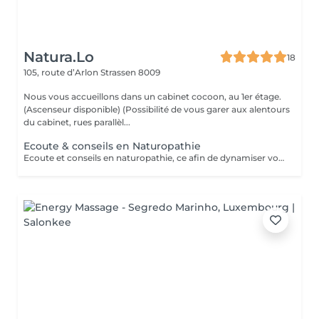
Natura.Lo
18
105, route d’Arlon
Strassen 8009
Nous vous accueillons dans un cabinet cocoon, au 1er étage.
(Ascenseur disponible) (Possibilité de vous garer aux alentours
du cabinet, rues parallèl...
Ecoute & conseils en Naturopathie
Ecoute et conseils en naturopathie, ce afin de dynamiser votre retour à la vitalité mentale et corporelle. (Anamnèse de votre mode de vie et de votre quotidien, et mise en place de votre plan "bien-être") Les conseils ou soins en naturopathie ne remplacent en aucun cas un traitement chez votre médecin. Chèque cadeau disponible (Montant de votre choix, celui-ci est à indiquer lors de votre demande) (Temps de séance facultatif)