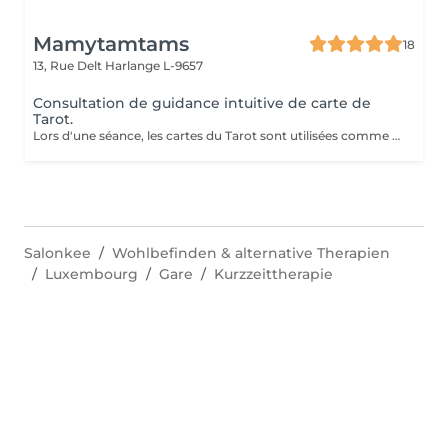
Mamytamtams
18
13, Rue Delt
Harlange L-9657
Consultation de guidance intuitive de carte de
Tarot.
Lors d'une séance, les cartes du Tarot sont utilisées comme un outil de perception et d'intuition pour éclairer une situation de votre vie. Le tirage permet de mettre en lumière les énergies présentes, les blocages éventuels et les directions possibles. En une séance, vous pouvez poser une ou plusieurs questions précises afin d'obtenir une vision plus claire de votre chemin. Exemples de questions : Quelle direction prendre dans ma situation actuelle ? Que dois-je comprendre de cette période de ma vie ? Comment évoluer dans ma relation ? Qu'est-ce qui bloque mon avancée aujourd'hui ? Quelle énergie m'accompagne pour les prochains mois ? Les cartes n'imposent rien : elles révèlent des pistes, des prises de conscience et des possibilités. Une séance peut parfois apporter le déclic ou la compréhension qui change tout. Venez découvrir ce que les cartes ont à vous révéler.
Salonkee
Wohlbefinden & alternative Therapien
Luxembourg
Gare
Kurzzeittherapie