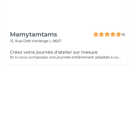
Mamytamtams
18
13, Rue Delt
Harlange L-9657
Créez votre journée d'atelier sur mesure
Et si vous composiez une journée entièrement adaptée à vos envies et à vos besoins ? Je vous propose de réserver une journée d'atelier personnalisée, à construire ensemble parmi différentes thématiques, selon vos aspirations et dans le cadre de mes domaines de transmission : Pratiques chamaniques Travail autour du tambour Rituels de protection Et d'autres approches, dans le respect de mes connaissances et de mon expérience. Conditions de réservation : Groupe de 3 personnes minimum Maximum 15 participantes Tarif : 125 € par personne. Une fois votre journée réservée, chaque participante (ou le groupe) est invitée à me contacter afin de me transmettre les thématiques souhaitées via mail ou Messenger. Cela me permettra de préparer un atelier cohérent, personnalisé et aligné avec vos attentes, afin de vous offrir une expérience riche de sens, de partage et de découverte. Pour toute réservation ou demande d'informations, contactez-moi en message privé.