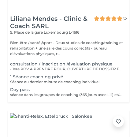
Liliana Mendes - Clinic &
52
Coach SARL
5, Place de la gare
Luxembourg L-1616
Bien-être / santé /sport - Deux studios de coaching/training et
réhabilitation + une salle des cours collectifs - bureau
d'évaluations physiques, r...
consultation / inscription /évaluation physique
- 1ere RDV A PRENDRE POUR, OUVERTURE DE DOSSIER ET EXPLICATIONS/CONSEILS - INSCRIPTION CHEZ LILIANA MENDES CLINIC & COACH - EVALUATION PHYSIQUE ET ANAMENSE - ON PAYE UNE SEULE FOIS!!
1 Séance coaching privé
Séance au dernier minute de coaching individuel
Day pass
séance dans les groupes de coaching (365 jours avec Lili) et/ou cours collectifs Pas valable pour coaching privé !!!! Day pass