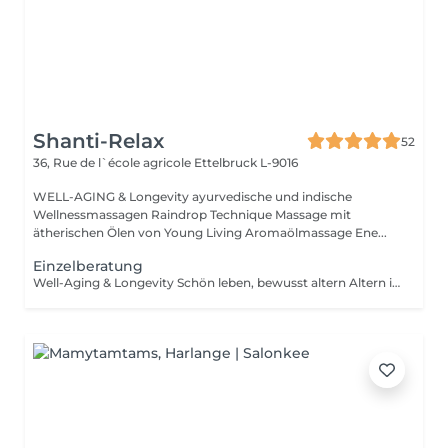
Shanti-Relax
52
36, Rue de l`école agricole
Ettelbruck L-9016
WELL-AGING & Longevity ayurvedische und indische
Wellnessmassagen Raindrop Technique Massage mit
ätherischen Ölen von Young Living Aromaölmassage Ene...
Einzelberatung
Well-Aging & Longevity Schön leben, bewusst altern Altern ist kein Rückschritt es ist ein natürlicher Wandel, den wir mit Achtsamkeit und Lebensfreude gestalten können. Well-Aging bedeutet, den eigenen Körper zu verstehen, ihn zu unterstützen und mit ihm in Harmonie zu leben Tag für Tag, Jahr für Jahr. Dein Weg beginnt hier Ob du erste Zeichen der Hautalterung spürst, deinen Schlaf verbessern möchtest oder einfach mehr Energie im Alltag suchst Ich begleite dich mit Herz, Wissen und maßgeschneiderten Lösungen. Denn die besten Jahre sind nicht vorbei sie beginnen genau jetzt.