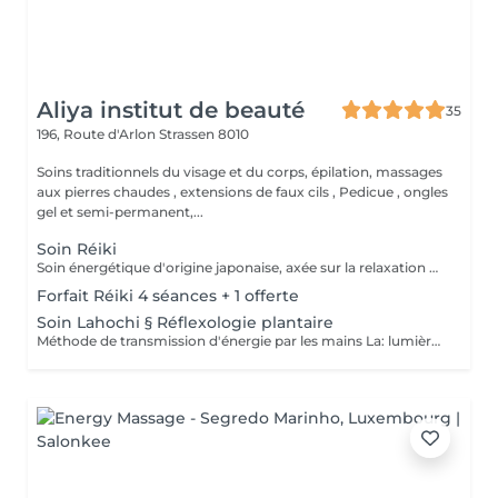
Aliya institut de beauté
35
196, Route d'Arlon
Strassen 8010
Soins traditionnels du visage et du corps, épilation, massages
aux pierres chaudes , extensions de faux cils , Pedicue , ongles
gel et semi-permanent,...
Soin Réiki
Soin énergétique d'origine japonaise, axée sur la relaxation et l'harmonisation du corps et de l'esprit. REI: universel KI: énergie vital Le praticien pose doucement les mains sur les différentes zones , il n'y a pas de manipulation ou de pression. Effets: -Réduction du stress et de l'anxiété -Sensation de calme et de lâcher prise -Aide à apaiser le mental -favorise l'endormissement -Aide à relâcher les tensions émotionnelles le réiki est une pratique douce qui vise surtout : -la détente -l'équilibre émotionnel -le bien-être global A faire seul ou en cure de 4 séances
Forfait Réiki 4 séances + 1 offerte
Soin Lahochi § Réflexologie plantaire
Méthode de transmission d'énergie par les mains La: lumière, amour HO: mouvement de l'énergie CHI: energie vitale Effets: -Diminue le stress -Procure un calme profond et durable -Aide à harmoniser le corps et l'esprit - Energie retrouvée - Favorise le lâcher-prise -Harmonisation des Chakras Couplé à la réflexologie plantaire c'est un soin qui apporte une relaxation complète et durable alliant les bienfaits du soin énergétique et ceux de la réflexologie . A faire seul ou en cure de 4 séances "Détente absolue "