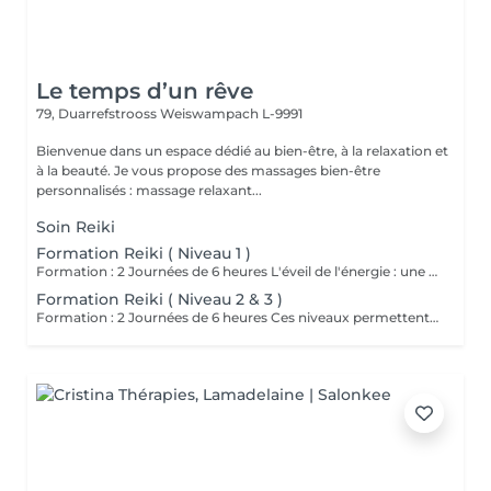
Le temps d’un rêve
79, Duarrefstrooss
Weiswampach L-9991
Bienvenue dans un espace dédié au bien-être, à la relaxation et
à la beauté. Je vous propose des massages bien-être
personnalisés : massage relaxant...
Soin Reiki
Formation Reiki ( Niveau 1 )
Formation : 2 Journées de 6 heures L'éveil de l'énergie : une initiation à l'énergie universelle du Reiki Usui. Ce 1er niveau permet d'apprendre à canaliser et transmettre l'énergie par imposition des mains, sur soi et sur autrui. La formation aborde les bases de la méthode traditionnelle de Mikao Usui, la purification énergétique, les auto-traitements et la découverte du centre intérieur. Cours en présentiel, théorique , pratique et initiation. Accessible a tous. Prévoir son pique nique.
Formation Reiki ( Niveau 2 & 3 )
Formation : 2 Journées de 6 heures Ces niveaux permettent d'approfondir la pratique énergétique à travers la découverte des symboles sacrés, le travail à distance et la guérison émotionnelle, tout en ouvrant la voie vers la maîtrise intérieure. Un voyage de transformation et de rayonnement, où l'énergie du Reiki devient une véritable voie de conscience et de paix intérieure. Initiation aux symboles Reiki Usui. Cours en présentiel, pratique et théorique. Attention accès uniquement si vous avez passez le niveau 1. Prévoir pique nique.