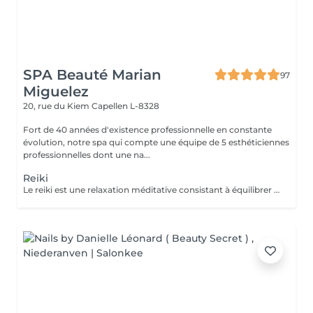
SPA Beauté Marian
97
Miguelez
20, rue du Kiem
Capellen L-8328
Fort de 40 années d'existence professionnelle en constante
évolution, notre spa qui compte une équipe de 5 esthéticiennes
professionnelles dont une na...
Reiki
Le reiki est une relaxation méditative consistant à équilibrer les énergies de la personne, pour qu'elle trouve un apaisement durable et profond au niveau de son corps, de son psychique et de son émotionnel. Elle utilise un toucher sur des points spécifiques du circuit énergétique du corps et favorise ainsi l'émergence des potentiels naturels solutionnant. Le praticien capte l'énergie universelle du cosmos et de la terre et la transmet au receveur par l'imposition des mains. L'énergie circule alors dans tout le corps du receveur : elle aligne, nettoie, équilibre, transforme, soigne ce qui peut l'être pendant le soin.Le Reiki agit sur la totalité de l'individu et donc sur ses indivisibles composantes mentale, physique, émotionnelle et spirituelle. Comment se déroule une séance Reiki ? Le receveur reste habillé, se déchausse et s'installe confortablement sur une table de massage. Le praticien pose légèrement ses mains sur les chakras (roues d'énergie) du receveur, pendant environ 3 minutes par position. Durant la première demi-heure, le receveur est couché sur le dos. Puis il se tourne sur le ventre. La séance est généralement accompagnée d'une musique douce et relaxante.