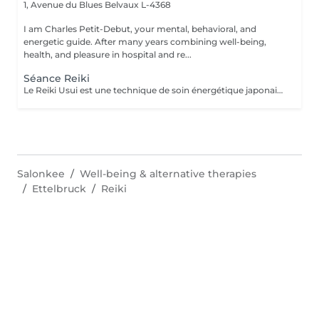
1, Avenue du Blues
Belvaux L-4368
I am Charles Petit-Debut, your mental, behavioral, and
energetic guide. After many years combining well-being,
health, and pleasure in hospital and re...
Séance Reiki
Le Reiki Usui est une technique de soin énergétique japonaise, fondée par Mikao Usui au début du XXème siècle. Elle repose sur le principe de transmission de l'énergie universelle par imposition des mains pour favoriser la guérison et le bien-être. Les bienfaits du Reiki incluent l'harmonisation du corps et de l'esprit, la réduction du stress et la promotion de la relaxation pour une amélioration de la qualité du sommeil, le renforcement du système immunitaire et l'équilibrage des émotions. Le Reiki peut être utilisé pour soulager une douleur ponctuelle ou pour accompagner un traitement plus lourd.
Salonkee
Well-being & alternative therapies
Ettelbruck
Reiki