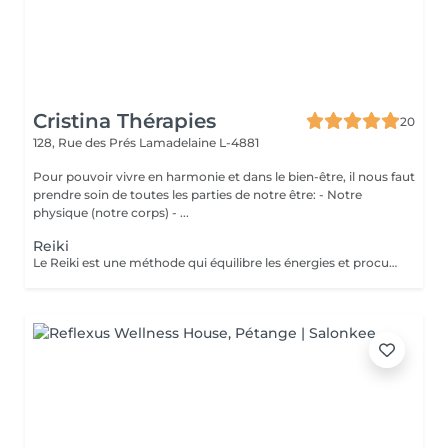
Cristina Thérapies
20
128, Rue des Prés
Lamadelaine L-4881
Pour pouvoir vivre en harmonie et dans le bien-être, il nous faut
prendre soin de toutes les parties de notre être: - Notre
physique (notre corps) - ...
Reiki
Le Reiki est une méthode qui équilibre les énergies et procure un apaisement physique, psychique et émotionnel. Lors d'une séance de Reiki (Rei signifie esprit-conscience, Ki signifie énergie-sensation), le praticien dirige l'énergie universelle vers les zones du corps qui en ont le plus besoin, faisant en sorte que l'énergie circule uniformément et harmonieusement. Une séance permet : d'apaiser le corps et l'esprit de procurer un sentiment de bien-être d'harmoniser la circulation de l'énergie de favoriser un état de relaxation de soutenir le potentiel de guérison de retrouver un sommeil réparateur retrouver une meilleure circulation sanguine réduire les douleurs physiques réduire le stress Les séances de reiki peuvent être pratiquées à titre préventif, ou en accompagnement des soins médicaux, mais ne peuvent en aucun cas, se substituer aux traitements médicaux. Paiement sur place en espèces.