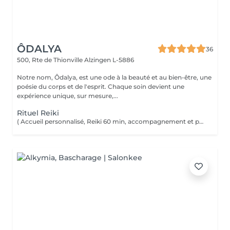
ÔDALYA
36
500, Rte de Thionville
Alzingen L-5886
Notre nom, Ôdalya, est une ode à la beauté et au bien-être, une
poésie du corps et de l'esprit. Chaque soin devient une
expérience unique, sur mesure,...
Rituel Reiki
( Accueil personnalisé, Reiki 60 min, accompagnement et partage ) Soin énergétique d'origine japonaise qui permet de faire circuler et d'harmoniser l'énergie du corps. Le Reiki aide à apaiser le corps et l'esprit, favorise la relaxation, contribue à améliorer le sommeil, calme les tensions.