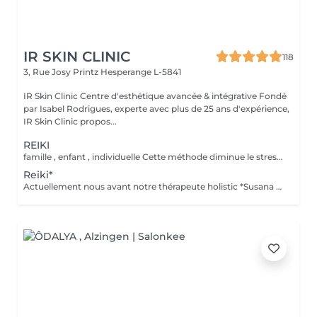
IR SKIN CLINIC
118
3, Rue Josy Printz
Hesperange L-5841
IR Skin Clinic Centre d'esthétique avancée & intégrative Fondé
par Isabel Rodrigues, experte avec plus de 25 ans d'expérience,
IR Skin Clinic propos...
REIKI
famille , enfant , individuelle Cette méthode diminue le stress, relâche les blocages émotionnels, calme les douleurs physiques, et vous amener à un bien-être général, ainsi qu'une paix intérieure. Libère les blocages énergétiques, renforce le système immunitaire, atténue la douleur et élimine les toxines du corps
Reiki*
Actuellement nous avant notre thérapeute holistic *Susana Ferreira, qui vient 1x par mois , téléphoner pour prendre rdv . famille , enfant , individuelle Libère les blocages énergétiques, renforce le système immunitaire, atténue la douleur et élimine les toxines du corps.