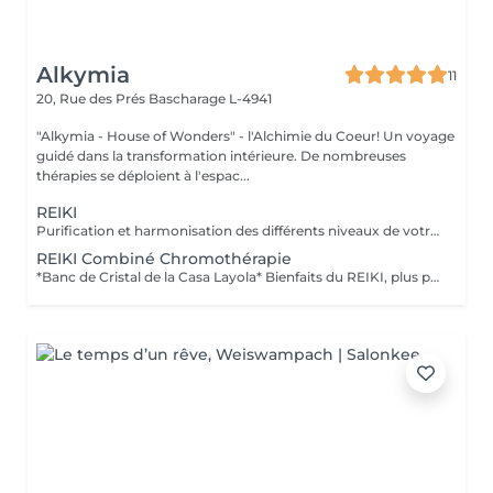
Alkymia
11
20, Rue des Prés
Bascharage L-4941
"Alkymia - House of Wonders" - l'Alchimie du Coeur! Un voyage
guidé dans la transformation intérieure. De nombreuses
thérapies se déploient à l'espac...
REIKI
Purification et harmonisation des différents niveaux de votre être physique, émotionnel, mental et spirituel.
REIKI Combiné Chromothérapie
*Banc de Cristal de la Casa Layola* Bienfaits du REIKI, plus purification des corps subtils de l'Être dans sa globalité, permet une meilleure connexion à soi, une relaxation intense, un meilleur ancrage et une clarté d'esprit...