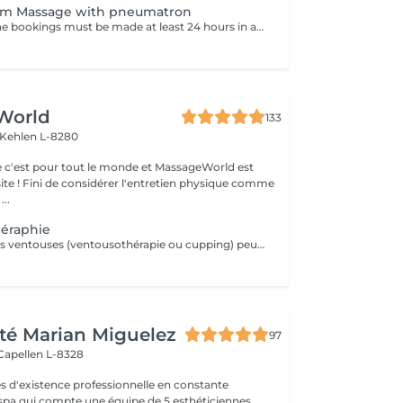
um Massage with pneumatron
Attention: - Online bookings must be made at least 24 hours in advance. - If you would like to book a massage at short notice (less than 24 hours in advance), please call +49 173 390 20 62. - If you have to cancel the massage, we kindly ask you to do so at least 24 hours in advance, otherwise we will have to charge 70% of the price of the massage. - Employees and times can be adjusted if necessary, after consultation with you. Your body is massaged with a skin-friendly alkaline oil, the muscles relaxes and blockages are released. Then parts of the body are treated with a vacuum massage technique. This stimulates the body parts with a pulsating negative pressure to deacidify and excrete toxins.
World
133
Kehlen L-8280
 c'est pour tout le monde et MassageWorld est
physique comme
...
héraphie
La thérapie par les ventouses (ventousothérapie ou cupping) peut être employée pour divers problèmes de santé. Actuellement, elle est surtout utilisée pour soulager les douleurs musculosquelettiques. 'application des ventouses active fortement la circulation du sang et par le fait même, soulage la douleur. Jusqu'à récemment cette technique était très peu connue de la plupart des gens en occident. Depuis quelques années elle gagne en popularité. La thérapie par les ventouses est maintenant de plus en plus répendue. L'aspiration provoquée par les ventouses augmente considérablement la circulation sanguine au niveau des vaisseaux sanguins capillaires des muscles, tissus conjonctifs et des fascias. Elle améliore aussi la circulation lymphatique. Ainsi, elle libère la stagnation de Qi et de Sang dans les zones douloureuses. Cela a pour effet de diminuer les douleurs, les tensions, les contractions et les spasmes musculaires. De plus, le cupping favorise la guérison et permet d'éliminer plus rapidement l'acide lactique accumulé dans les muscles par l'effort physique. Le cupping est aussi utilisé pour chasser les pathogènes à l'extérieur du corps et dégager les voies respiratoires en cas de rhumes, grippes ou bronchites. Laissez-vous surprendre par cette technique millénaire.
té Marian Miguelez
97
Capellen L-8328
s d'existence professionnelle en constante
 spa qui compte une équipe de 5 esthéticiennes