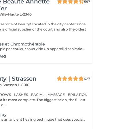
de Beauté Annette
597
ier
Ville-Haute L-2340
ty! Located in the city center since
e is official supplier of the court and also the oldest
es et Chromothérapie
Appareil de thérapie par couleur sous vide Un appareil d'aspiration - complété avec 21 couleurs (barre de couleurs Akari). APPLICATIONS En cosmétique, en massage, en physiothérapie et dans le domaine médical. AVANTAGE En raison du vide, de la levée sans pression, la circulation sanguine et la lymphe sont stimulées. Ce vide est constant, finement contrôlé et réglable. Il a un train doux. Cela signifie qu'il peut également être utilisé sur les zones les plus sensibles - cicatrices, contour des yeux, lèvres, zones douloureuses ... APPLICATIONS POSSIBLES EN COSMÉTIQUE, Pour resserrer et affiner le visage (rides autour des yeux et des lèvres), cou et décolleté les bras supérieurs , ventre , hanche , cellulite DANS LE MASSAGE, drainage , réflexologie , tissu conjonctif, le drainage lymphatique , compensation des méridiens , dans les blessures sportives Pour le post-traitement des opérations faciales Possibilité d'utiliser une pyramide de cristal de roche pour faire des stimulations de couleur.
ARI
y | Strassen
427
on
Strassen L-8010
BROWS - LASHES - FACIAL - MASSAGE - EPILATION
t its most complete. The biggest salon, the fullest
n...
apy
Cupping therapy is an ancient healing technique that uses special cups to create gentle suction on the skin. This suction promotes blood flow, relieves muscle tension, reduces inflammation, and supports deep relaxation. The treatment can help release toxins, improve circulation, and ease chronic pain or stiffness. *Please note that cupping therapy could just be added to a massage service with includes back massage.