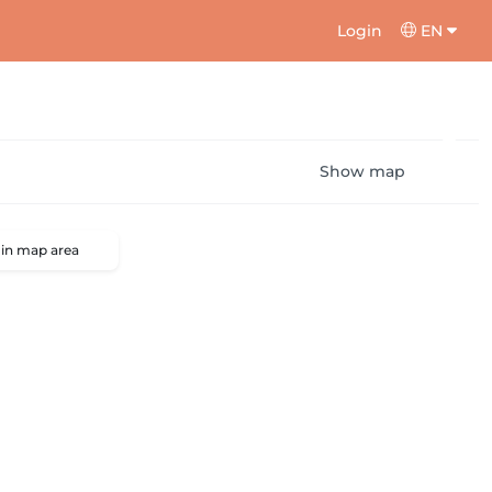
Login
EN
Show map
 in map area