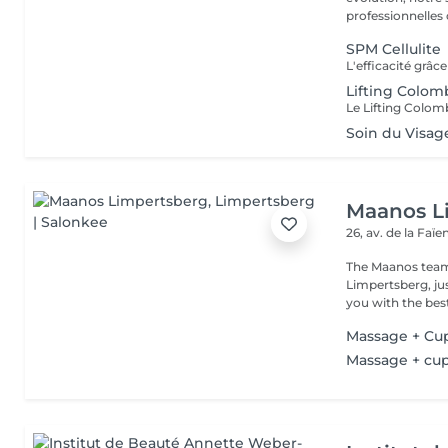
professionnelles 
SPM Cellulite
Lifting Colom
Soin du Visa
Maanos L
26, av. de la Faï
The Maanos team
Limpertsberg, ju
you with the best
Massage + Cu
Massage + cu