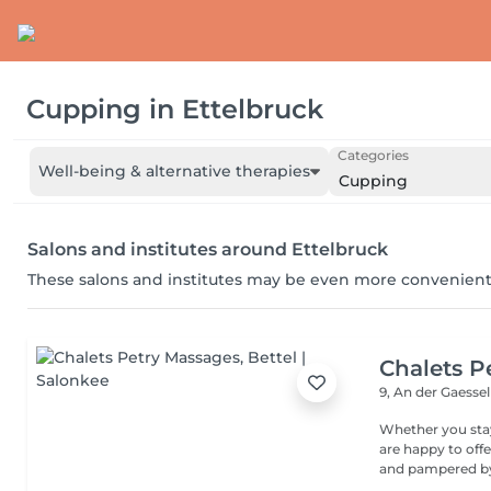
Cupping
in
Ettelbruck
Categories
Well-being & alternative therapies
Cupping
Salons and institutes around Ettelbruck
These salons and institutes may be even more convenient
Chalets P
9, An der Gaesse
Whether you stay
are happy to off
and pampered by 