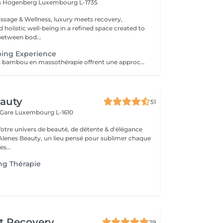
is Hogenberg
Luxembourg L-1735
sage & Wellness, luxury meets recovery,
holistic well-being in a refined space created to
between bod...
ing Experience
Les ventouses en bambou en massothérapie offrent une approche naturelle, douce et non invasive pour le soin du corps Elles agissent en profondeur tout en respectant les tissus, sans provoquer de douleur ni de marques. Bienfaits principaux : Stimulent la microcirculation sanguine et améliorent l'oxygénation des tissus Favorisent la récupération musculaire et réduisent les tensions, notamment au niveau du dos et de la nuque Produisent un effet de drainage lymphatique, aidant à diminuer les dèmes Améliorent la tonicité et l'élasticité de la peau Induisent une relaxation profonde, bénéfique en cas de stress Grâce aux propriétés naturelles du bambou, le massage se caractérise par un glissement fluide et une pression maîtrisée, garantissant un soin confortable et non traumatique. Contre-indications : Affections cutanées inflammatoires, varices, hypertension artérielle sévère, fragilité vasculaire.
eauty
51
 Gare
Luxembourg L-1610
Votre univers de beauté, de détente & d'élégance
lenes Beauty, un lieu pensé pour sublimer chaque
s...
ng Thérapie
t Recovery
29