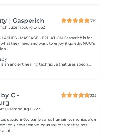
y | Gasperich
379
erich
Luxembourg L-1552
 LASHES - MASSAGE - EPILATION Gasperich is for
hat they need and want to enjoy it quietly. NUU's
n - ...
apy
Cupping therapy is an ancient healing technique that uses special cups to create gentle suction on the skin. This suction promotes blood flow, relieves muscle tension, reduces inflammation, and supports deep relaxation. The treatment can help release toxins, improve circulation, and ease chronic pain or stiffness. *Please note that cupping therapy could just be added to a massage service with includes back massage.
by C -
335
urg
orf
Luxembourg L-2221
tes passionnées par le corps humain et munies d'un
lor en kinésithérapie, nous saurons mettre nos
 anat...