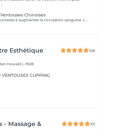
...
 Ventouses Chinoises
Cette technique consiste à augmenter la circulation sanguine. L'objectif est de créer un effet de succion qui favorisera la décongestion des tissus, l'évacuation des toxines et la mobilité des tissus. Prioritairement, cette pratique s'effectue sur le dos.
re Esthétique
148
lten
Howald L-1508
 VENTOUSES CUPPING
s - Massage &
101