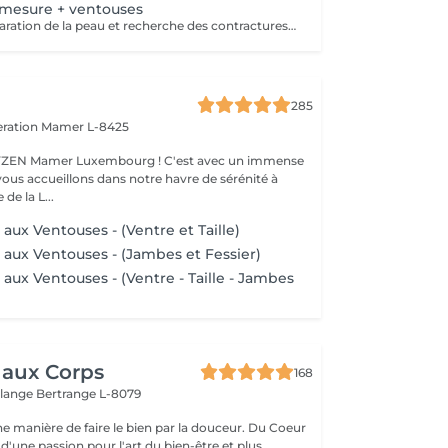
-mesure + ventouses
Massage de préparation de la peau et recherche des contractures suivis pas la pose des ventouses. Le vide est créé à l'aide d'une flamme, aucune sensation de chaud n'est ressentie durant le procédé et la technique est peu douloureuse. Le but de la cupping therapy est de soulager les tensions musculaires tout en promouvant la circulation sanguine et lymphatique.
285
eration
Mamer L-8425
er Luxembourg ! C'est avec un immense
vous accueillons dans notre havre de sérénité à
de la L...
aux Ventouses - (Ventre et Taille)
 aux Ventouses - (Jambes et Fessier)
aux Ventouses - (Ventre - Taille - Jambes
 aux Corps
168
elange
Bertrange L-8079
manière de faire le bien par la douceur. Du Coeur
d'une passion pour l'art du bien-être et plus