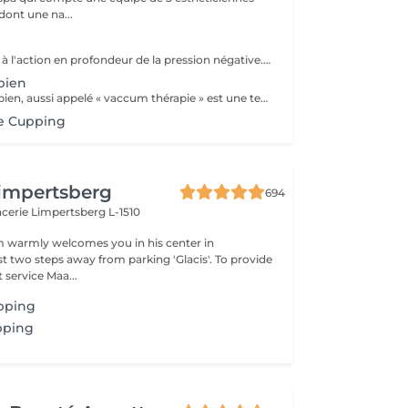
dont une na...
L'efficacité grâce à l'action en profondeur de la pression négative. Technique originale du "palper - rouler" Drainage, régénération et raffermissement des tissus du visage, du buste et du corps. Pour tous types de peaux. Traitements spécifiques contre les vergetures, la cellulite et bien d'autres. Maîtriser peau d'orange, culotte de cheval et tissus conjonctif faible grâce au SPM Digital ! Le SPM le multi -talent dont on ne peut plus se passer. Raffermir et regalber la poitrine sans appel à la chirurgie, l'un des nombreux traitements spécifiques.
bien
Le Lifting Colombien, aussi appelé « vaccum thérapie » est une technique non chirurgicale, pratiquée à l'aide de ventouses qui exercent une aspiration pour casser les dépôts de cellulite et de graisse, éliminer les toxines, améliorer le drainage et restaurer l'élasticité de la peau.
ge Cupping
impertsberg
694
encerie
Limpertsberg L-1510
 warmly welcomes you in his center in
st two steps away from parking 'Glacis'. To provide
 service Maa...
pping
pping