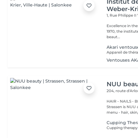
Institut 
Weber-Kr
1, Rue Philippe II
Excellence in the service of beau
1970, the institut
beaut...
Akari ventous
Ventouses AK
NUU beaut
204, route d'Arl
HAIR - NAILS - 
Strassen is NUU a
menu - hair, skin, 
Cupping Ther