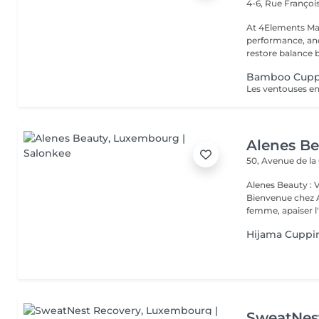
4-6, Rue Franço
At 4Elements Mas
performance, and 
restore balance 
Bamboo Cupp
Alenes B
50, Avenue de la
Alenes Beauty : 
Bienvenue chez A
femme, apaiser l'e
Hijama Cuppi
SweatNes