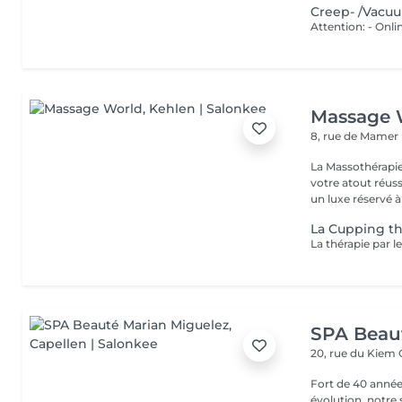
Creep- /Vacu
Massage 
8, rue de Mamer
La Massothérapie
votre atout réussite ! Fini de considérer l'entretien 
un luxe réservé à 
La Cupping t
SPA Beau
20, rue du Kiem
Fort de 40 année
évolution, notre