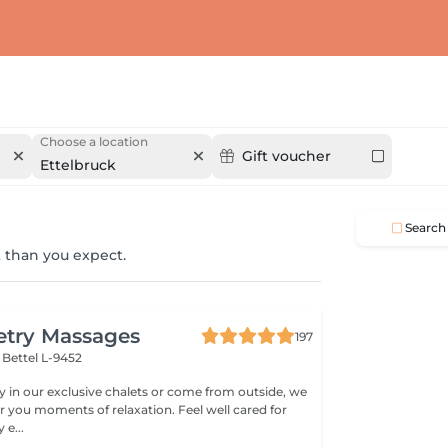
Choose a location
Gift voucher
Ettelbruck
Search
 than you expect.
etry Massages
197
l
Bettel L-9452
 in our exclusive chalets or come from outside, we
er you moments of relaxation. Feel well cared for
e...