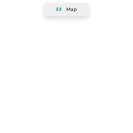
Map
Company
Support
Team
&
Careers
Information for salons
Legal
Exercise withdrawal right
Terms and conditions
Privacy Policy