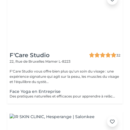
F'Care Studio
32
22, Rue de Bruxelles
Mamer L-8223
F'Care Studio vous offre bien plus qu'un soin du visage : une
expérience signature qui agit sur la peau, les muscles du visage
et l'équilibre du systè...
Face Yoga en Entreprise
Des pratiques naturelles et efficaces pour apprendre à relâcher les tensions musculaires accumulées au cours de la journée, corriger la posture et défatiguer le regard. En associant la respiration aux exercices, le yoga du visage favorise la relaxation et la concentration mentale. Le Yoga du visage apporte une prise de conscience. C'est une boîte à outils dans laquelle chacun peut piocher l'outil qui répondra à son besoin au moment précis que ce soit un exercice, un automassage, un point d'acupression, le taping. C'est un véritable allié dans la prise en charge du bien-être de vos employés au quotidien ! Ce cours est pratiqué sur place, pour des groupes de 15 personnes maximum et ne nécessite aucun changement de tenue.