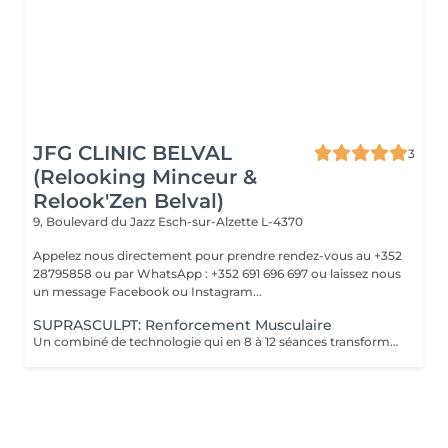
JFG CLINIC BELVAL
3
(Relooking Minceur &
Relook'Zen Belval)
9, Boulevard du Jazz
Esch-sur-Alzette L-4370
Appelez nous directement pour prendre rendez-vous au +352
28795858 ou par WhatsApp : +352 691 696 697 ou laissez nous
un message Facebook ou Instagram...
SUPRASCULPT: Renforcement Musculaire
Un combiné de technologie qui en 8 à 12 séances transformera votre silhouette sur une zone du corps.. Des abdos développés? des cuisses tonifiées ?? des bras remodelés?? alors n'hésitez plus !!