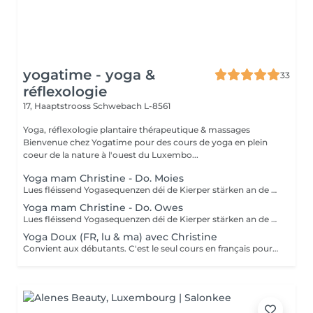
yogatime - yoga &
33
réflexologie
17, Haaptstrooss
Schwebach L-8561
Yoga, réflexologie plantaire thérapeutique & massages
Bienvenue chez Yogatime pour des cours de yoga en plein
coeur de la nature à l'ouest du Luxembo...
Yoga mam Christine - Do. Moies
Lues fléissend Yogasequenzen déi de Kierper stärken an de Geescht entspanen. Fir Leit mat Yogaerfahrung an Ufänger.
Yoga mam Christine - Do. Owes
Lues fléissend Yogasequenzen déi de Kierper stärken an de Geescht entspanen. Fir Leit mat Yogaerfahrung an Ufänger.
Yoga Doux (FR, lu & ma) avec Christine
Convient aux débutants. C'est le seul cours en français pour le moment. Ce cours est composé d'exercices de mobilisation et de respiration, de postures de yoga simples et douces pour les articulations, les mouvements sont effectués lentement. Nous utilisons des briques, des coussins ou des chaises pour rendre certaines postures plus accessibles.