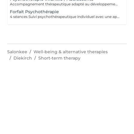
Accompagnement thérapeutique adapté au développement émotionnel des enfants et des adolescents, avec un accent sur le comportement, les émotions et les liens familiaux. Éducation Sexuelle Émotionnelle Séances éducatives et thérapeutiques favorisant le développement sain de la sexualité, des émotions, des limites et de la communication. Prévention des Abus Sexuels Interventions psychoéducatives axées sur la prévention des abus sexuels, renforçant la conscience corporelle, émotionnelle et les stratégies de protection.
Forfait Psychothérapie
4 séances Suivi psychothérapeutique individuel avec une approche psychanalytique, axé sur la connaissance de soi, l’élaboration émotionnelle, la réduction de l’anxiété et l’amélioration de la qualité de vie.
Salonkee
Well-being & alternative therapies
Diekirch
Short-term therapy