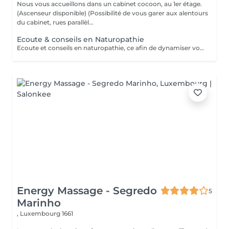
Nous vous accueillons dans un cabinet cocoon, au 1er étage.
(Ascenseur disponible) (Possibilité de vous garer aux alentours
du cabinet, rues parallèl...
Ecoute & conseils en Naturopathie
Ecoute et conseils en naturopathie, ce afin de dynamiser votre retour à la vitalité mentale et corporelle. (Anamnèse de votre mode de vie et de votre quotidien, et mise en place de votre plan "bien-être") Les conseils ou soins en naturopathie ne remplacent en aucun cas un traitement chez votre médecin. Chèque cadeau disponible (Montant de votre choix, celui-ci est à indiquer lors de votre demande) (Temps de séance facultatif)
Energy Massage - Segredo
5
Marinho
,
Luxembourg 1661