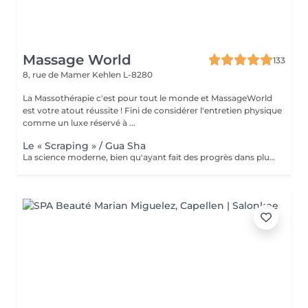
Massage World
133
8, rue de Mamer
Kehlen L-8280
La Massothérapie c'est pour tout le monde et MassageWorld
est votre atout réussite ! Fini de considérer l'entretien physique
comme un luxe réservé à ...
Le « Scraping » / Gua Sha
La science moderne, bien qu'ayant fait des progrès dans plusieurs domaines: alimentaires, médical, psychologique... ne règle malheureusement pas encore tout ce dont l'être humain a besoin. C'est pour cette raison que nous nous tournons parfois vers le monde asiatique afin de dénicher certaines techniques ancestrales reconnues pour leurs bienfaits. L'une de ses tendances n'est autre que le massage « Gua Sha » popularisé par les célébrités et sportifs américains. Cette thérapie asiatique aide à soulager la douleur, nourrir la peau et même à faire une désintox totale de votre corps sans pour autant exploser votre budget. Le mot « Gua » signifie « gratter », le mot « Sha » quant à lui a plusieurs significations dépendant bien évidemment du contexte souhaité. Puisque c'est le coté médical qui nous intéresse, le mot « Sha » signifie déchets métaboliques pouvant dérégler le bon fonctionnement du flux sangin et énergétique, provoquant ainsi d'importantes douleurs. Nous pouvons donc traduire le terme « Gua Sha » par racler les toxines. Ce massage se fait à l'aide d'un outil aux bordures lisses. Loin d'être d'être un simple massage, le « Gua Sha » se rapproche d'avantage d'une désintoxication du corps par l'élimination des déchets et toxines, permettant ainsi la création de nouvelles cellules plus saines. Nous parlerons donc de régénération cellulaire. La plupart des scientifiques sont d'accords sur le fait que le Massage « Gua Sha » soulage les patients de façon rapide et effic