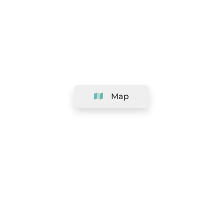
Map
Company
Support
Team
&
Careers
Information for salons