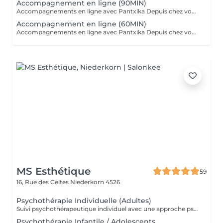
Accompagnement en ligne (90MIN)
Accompagnements en ligne avec Pantxika Depuis chez vous, bénéficiez d'un accompagnement sur-mesure pour retrouver équilibre et sérénité. Chaque séance commence par une anamnèse pour comprendre votre parcours, vos besoins et vos attentes. Parce que chaque personne est unique, l'accompagnement est entièrement personnalisé. EFT (Emotional Freedom Techniques) : Libérez-vous des blocages émotionnels, du stress et des croyances limitantes grâce à cette technique de libération des émotions. IEP (Intention-Based Energy Process - Steve Wells) : Une approche puissante pour travailler sur vos résistances inconscientes et renforcer votre résilience. Reiki : Recevez une harmonisation énergétique à distance pour apaiser le corps et l'esprit. Réflexologie palmaire : Stimulez les points réflexes des mains pour favoriser le bien-être général. Comment ça marche ? Prenez rendez-vous en ligne. Recevez un lien Zoom après votre réservation. Connectez-vous à l'heure convenue pour votre séance. Où que vous soyez, je vous accompagne avec bienveillance et efficacité. Réservez votre séance dès maintenant Pantxika
Accompagnement en ligne (60MIN)
Accompagnements en ligne avec Pantxika Depuis chez vous, bénéficiez d'un accompagnement sur-mesure pour retrouver équilibre et sérénité. Chaque séance commence par une anamnèse pour comprendre votre parcours, vos besoins et vos attentes. Parce que chaque personne est unique, l'accompagnement est entièrement personnalisé. EFT (Emotional Freedom Techniques) : Libérez-vous des blocages émotionnels, du stress et des croyances limitantes grâce à cette technique de libération des émotions. IEP (Intention-Based Energy Process - Steve Wells) : Une approche puissante pour travailler sur vos résistances inconscientes et renforcer votre résilience. Reiki : Recevez une harmonisation énergétique à distance pour apaiser le corps et l'esprit. Réflexologie palmaire : Stimulez les points réflexes des mains pour favoriser le bien-être général. Comment ça marche ? Prenez rendez-vous en ligne. Recevez un lien Zoom après votre réservation. Connectez-vous à l'heure convenue pour votre séance. Où que vous soyez, je vous accompagne avec bienveillance et efficacité. Réservez votre séance dès maintenant Pantxika
MS Esthétique
59
16, Rue des Celtes
Niederkorn 4526
Psychothérapie Individuelle (Adultes)
Suivi psychothérapeutique individuel avec une approche psychanalytique, axé sur la connaissance de soi, l'élaboration émotionnelle, la réduction de l'anxiété et l'amélioration de la qualité de vie. SPM et Santé de la Femme Accompagnement thérapeutique axé sur la santé émotionnelle et hormonale de la femme, pouvant intégrer la psychothérapie et l'acupuncture.
Psychothérapie Infantile / Adolescents