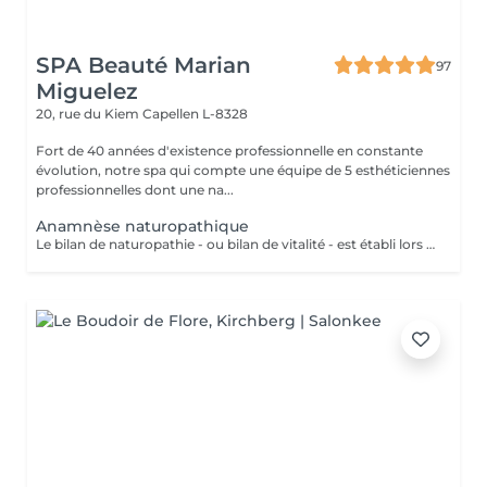
SPA Beauté Marian
97
Miguelez
20, rue du Kiem
Capellen L-8328
Fort de 40 années d'existence professionnelle en constante
évolution, notre spa qui compte une équipe de 5 esthéticiennes
professionnelles dont une na...
Anamnèse naturopathique
Le bilan de naturopathie - ou bilan de vitalité - est établi lors de la première rencontre avec Esmeralda, naturopathe diplômée, qui sera en mesure de vous conseiller en: La Bromatologie : rééducation alimentaire Kinésiologie: (exercice physique) être bien dans son corps (diplômée en yoga kundalini et acharya yoga en cours) Psychologie être bien avec soi et les autres (relaxation, gestion du stress..)(redirection vers les praticiens compétents) Hydrologie : utilisation de l'eau froide ou chaude ou en alternance, douche, bain, hamman, sauna, enveloppements(ici à l'institut) Chirologie : les techniques manuelles (massage)(ici à l'institut) La Réflexologie : les techniques reflexes (ciblées sur le pied, oreille, nez et dos (ici, à l'institut) Pneumologie : les techniques respiratoires (inspirées du yoga, pranayama)(ici à l'institut) Phytologie : l'utilisation des plantes (ici à l'institut)