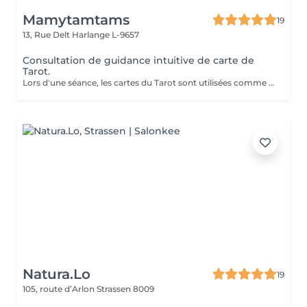
Mamytamtams
19
13, Rue Delt
Harlange L-9657
Consultation de guidance intuitive de carte de
Tarot.
Lors d'une séance, les cartes du Tarot sont utilisées comme un outil de perception et d'intuition pour éclairer une situation de votre vie. Le tirage permet de mettre en lumière les énergies présentes, les blocages éventuels et les directions possibles. En une séance, vous pouvez poser une ou plusieurs questions précises afin d'obtenir une vision plus claire de votre chemin. Exemples de questions : Quelle direction prendre dans ma situation actuelle ? Que dois-je comprendre de cette période de ma vie ? Comment évoluer dans ma relation ? Qu'est-ce qui bloque mon avancée aujourd'hui ? Quelle énergie m'accompagne pour les prochains mois ? Les cartes n'imposent rien : elles révèlent des pistes, des prises de conscience et des possibilités. Une séance peut parfois apporter le déclic ou la compréhension qui change tout. Venez découvrir ce que les cartes ont à vous révéler.
Natura.Lo
19
105, route d’Arlon
Strassen 8009