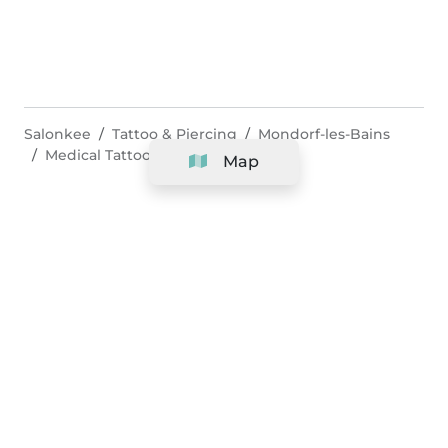
Salonkee
Tattoo & Piercing
Mondorf-les-Bains
Medical Tattoo
Map
Company
Support
Team
&
Careers
Information for salons