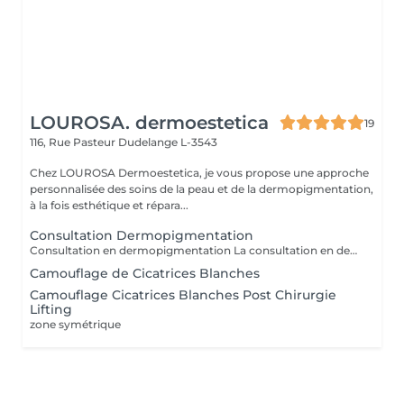
LOUROSA. dermoestetica
19
116, Rue Pasteur
Dudelange L-3543
Chez LOUROSA Dermoestetica, je vous propose une approche
personnalisée des soins de la peau et de la dermopigmentation,
à la fois esthétique et répara...
Consultation Dermopigmentation
Consultation en dermopigmentation La consultation en dermopigmentation est une étape essentielle avant toute prestation de traitement correctif ou reconstructeur. Elle permet de comprendre vos besoins, d'analyser la peau et de définir un protocole entièrement personnalisé en fonction de la zone à traiter, de votre carnation, de votre morphologie et du résultat souhaité. Ce rendez-vous comprend un échange approfondi sur vos attentes, une analyse précise de la zone concernée ainsi que des conseils professionnels sur la technique et l'approche les plus adaptées à votre situation. C'est également un moment privilégié pour répondre à toutes vos questions et s'assurer de l'absence de contre-indications. Le montant de la consultation est déduit du tarif de la prestation si celle-ci est réalisée dans les 2 mois suivant la consultation. Cette étape est indispensable afin de garantir un traitement sécurisé, cohérent et parfaitement adapté à votre peau et à votre objectif esthétique ou réparateur.
Camouflage de Cicatrices Blanches
Camouflage Cicatrices Blanches Post Chirurgie
Lifting
zone symétrique