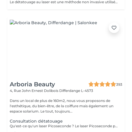
Le détatouage au laser est une méthode non invasive utilisée pour enlever un tatouage de la peau en utilisant un laser. Ce processus est très populaire, car il permet de supprimer les tatouages de manière efficace tout en minimisant les risques de cicatrices. Le principe repose sur l'utilisation d e faisceaux lumineux qui fragmentent les pigments du tatouage.
Arboria Beauty
393
4, Rue John Ernest Dolibois
Differdange L-4573
Dans un local de plus de 160m2, nous vous proposons de
l'esthétique, du bien-être, de la coiffure mais également un
espace solarium. Le tout, toujours...
Consultation détatouage
Qu'est-ce qu'un laser Picoseconde ? Le laser Picoseconde permet de délivrer une impulsion lumineuse de l'ordre de 300 picoseconde. Cette brièveté d'impulsion induit une onde de choc capable de fragmenter les pigments du tatouage. Le détatouage était jusqu'à présent réalisé avec des lasers dits «Q Switched» avec une durée d'impulsion de l'ordre de la nanoseconde, beaucoup moins efficace. - Efficace sur les tatouages noirs et de couleurs - Traitement corps, visage et maquillage permanant. - Le détatouage par laser ne laisse pas de cicatrices après le traitement ; - Les séances sont espacées de 30 à 40 jours (au lieu de 2 mois ou plus avec un laser «Q Switched») ; Il est impossible de prédire avec précision le nombre de séances nécessaires. En effet, tout dépend des facteurs sur lesquels nous n'avons aucune information avant de commencer le traitement (qualité et profondeur de l'encre, présence ou non de métaux dans les pigments)