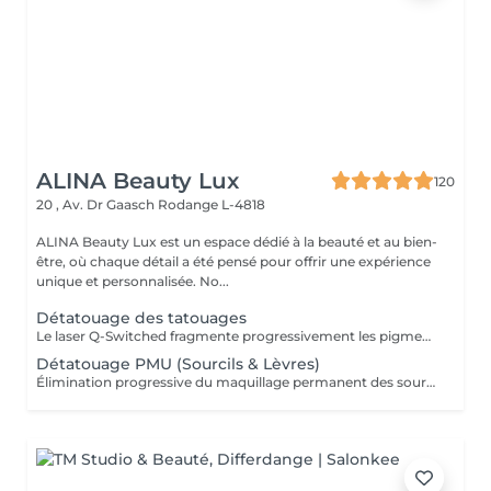
ALINA Beauty Lux
120
20 , Av. Dr Gaasch
Rodange L-4818
ALINA Beauty Lux est un espace dédié à la beauté et au bien-
être, où chaque détail a été pensé pour offrir une expérience
unique et personnalisée. No...
Détatouage des tatouages
Le laser Q-Switched fragmente progressivement les pigments du tatouage afin que l'organisme les élimine naturellement. Tatouages noirs Tatouages rouges Tatouages bleus Certains pigments colorés (selon leur composition) En moyenne 4 à 10 séances, espacées de 6 à 8 semaines, sont nécessaires. À LIRE AVANT VOTRE SÉANCE Évitez toute exposition au soleil et aux UV pendant les 2 semaines avant et après la séance. Informez-nous si vous prenez un traitement photosensibilisant. Traitement contre-indiqué pendant la grossesse. Le traitement ne peut pas être réalisé sur une peau infectée, brûlée ou présentant une plaie. Ne pas appliquer de rétinol, d'acides exfoliants ou de produits irritants sur la zone avant et après le traitement. Respectez un délai minimum de 6 à 8 semaines entre chaque séance.
Détatouage PMU (Sourcils & Lèvres)
Élimination progressive du maquillage permanent des sourcils et des lèvres à l'aide d'un laser Q-Switched. Le nombre de séances dépend de: la couleur du pigment la profondeur d'implantation l'ancienneté du maquillage permanent la réaction individuelle de la peau 17 En moyenne 3 à 8 séances, espacées de 6 à 8 semaines, sont nécessaires. À LIRE AVANT VOTRE SÉANCE Évitez toute exposition au soleil et aux UV pendant les 2 semaines avant et après la séance. Informez-nous si vous prenez un traitement photosensibilisant. Traitement contre-indiqué pendant la grossesse. Le traitement ne peut pas être réalisé sur une peau infectée, brûlée ou présentant une plaie. Ne pas appliquer de rétinol, d'acides exfoliants ou de produits irritants sur la zone avant et après le traitement. Respectez un délai minimum de 6 à 8 semaines entre chaque séance.