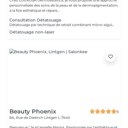
Chez LOUROSA Dermoestetica, je vous propose une approche
personnalisée des soins de la peau et de la dermopigmentation,
à la fois esthétique et répara...
Consultation Détatouage
Détatouage par technique de retrait combinant micro-aiguilletage et solution spécifique, adaptée aux pigments difficiles à traiter au laser . La consultation est requise.
Détatouage non-laser
Beauty Phoenix
6
8A, Rue de Diekirch
Lintgen L-7440
Bienvenue ! Je m'appelle Marina. Passionnée par l'esthétique et