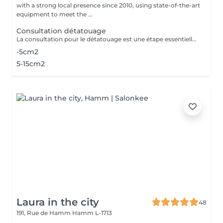
with a strong local presence since 2010, using state-of-the-art
equipment to meet the ...
Consultation détatouage
La consultation pour le détatouage est une étape essentielle avant le traitement. Elle permet d'évaluer la taille, les couleurs et la profondeur du tatouage, ainsi que le type de peau du patient. Le professionnel explique le déroulement du traitement, le nombre de séances nécessaires et les éventuels effets secondaires. C'est aussi le moment pour poser toutes vos questions et discuter des attentes en termes de résultats
-5cm2
5-15cm2
Laura in the city
48
191, Rue de Hamm
Hamm L-1713