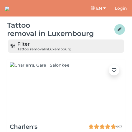
EN
Login
Tattoo
removal
in
Luxembourg
Filter
Tattoo removal
in
Luxembourg
Charlen's
993