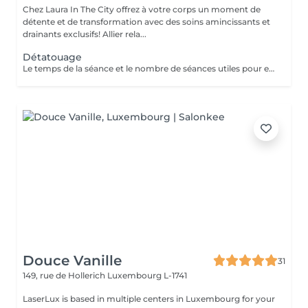
Chez Laura In The City offrez à votre corps un moment de
détente et de transformation avec des soins amincissants et
drainants exclusifs! Allier rela...
Détatouage
Le temps de la séance et le nombre de séances utiles pour enlever le tatouage sont variables Le détatouage laser est une technique efficace qui fragmente les pigments d'encre sous la peau à l'aide de faisceaux de lumière, permettant ainsi au système immunitaire de les éliminer progressivement. Le processus nécessite généralement plusieurs séances, et son efficacité dépend de divers facteurs. Comment ça marche ? Le laser cible les particules d'encre et les chauffe pour les fragmenter en morceaux plus petits. Ces fragments sont ensuite naturellement évacués par le corps. Différents types de lasers, tels que le laser Picosure ou le laser Q-Switched, sont utilisés pour traiter efficacement différentes couleurs et profondeurs d'encre. Ce qu'il faut savoir Nombre de séances Le nombre de séances varie considérablement. Un tatouage amateur peut nécessiter 3 à 5 séances, tandis qu'un tatouage professionnel peut en exiger 4 à 12, voire plus, pour une disparition complète. Résultats progressifs L'éclaircissement de l'encre est visible après chaque séance, mais le tatouage complet s'estompe progressivement au fil du temps.
Douce Vanille
31
149, rue de Hollerich
Luxembourg L-1741
LaserLux is based in multiple centers in Luxembourg for your