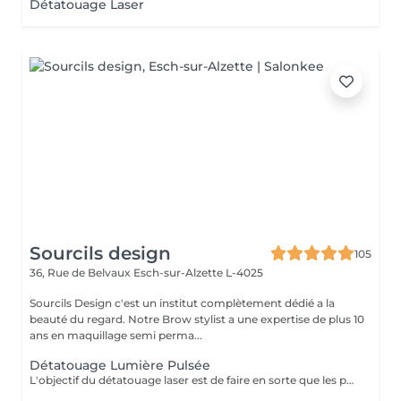
Détatouage Laser
Sourcils design
105
36, Rue de Belvaux
Esch-sur-Alzette L-4025
Sourcils Design c'est un institut complètement dédié a la
beauté du regard. Notre Brow stylist a une expertise de plus 10
ans en maquillage semi perma...
Détatouage Lumière Pulsée
L'objectif du détatouage laser est de faire en sorte que les particules d'encre soient digérables par l'organisme. Ainsi le faisceau d'énergie du laser vise le pigment et permet de le faire éclater. Il va ensuite être éliminé par les globules blancs. La quantité de séances dépendra du type d'encre, de la peau et de la technique utilisée par le professionnel qui a réalisé votre tatouage des sourcils. seulement un mois apres la première séance la praticienne pourra déterminer le numéro de séances nécessaires, dans. certaines cas une seule séance suffit comme dans certains outres nous pouvons besoin de trois ou plus. Les poils peuvent temporairement devenir blancs "en raison de l'élimination des pigments" explique l'experte. Cette décoloration est courante et temporaire (en quelques jours seulement, les sourcils retrouvent leur couleur d'origine).