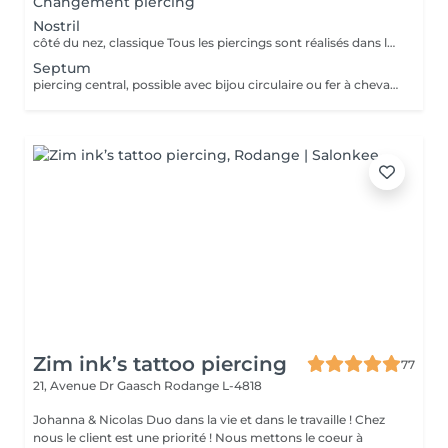
Changement piercing
Nostril
côté du nez, classique Tous les piercings sont réalisés dans le respect strict des normes d'hygiène, de sécurité et de la législation luxembourgeoise. Le matériel est stérilisé en autoclave, les gants et instruments sont à usage unique, et les bijoux utilisés sont en titane chirurgical hypoallergénique, conforme aux normes européennes. Chaque prestation comprend : *la désinfection complète de la zone, *la pose professionnelle, *les conseils personnalisés de soins et cicatrisation. Âge minimum Règlement au Luxembourg : Le piercing est autorisé à partir de 16 ans. Entre 16 et 18 ans, le client doit être accompagné d'un parent ou tuteur légal pour signer une autorisation écrite avant la séance. Aucun piercing n'est effectué en dessous de 16 ans, sans exception. Avant la séance : Ne pas consommer d'alcool, de caféine ni de médicaments fluidifiant le sang (aspirine, ibuprofène, etc.) pendant 24 h. Avoir bien mangé et dormi avant la séance. La peau doit être propre, sans maquillage ni crème. Après la séance : Ne pas toucher le piercing avec les mains sales. Nettoyer la zone 2 fois par jour avec une solution saline stérile. Éviter piscine, sauna, mer, maquillage ou parfum pendant 10 à 15 jours. Ne jamais tourner ni retirer le bijou avant la cicatrisation complète. Contre-indications : Grossesse, allaitement, diabète non stabilisé. Maladies de la peau ou infections locales. Traitements anticoagulants, immunosuppresseurs ou antibiotiques en cours. Allergies connues aux métaux.
Septum
piercing central, possible avec bijou circulaire ou fer à cheval. Tous les piercings sont réalisés dans le respect strict des normes d'hygiène, de sécurité et de la législation luxembourgeoise. Le matériel est stérilisé en autoclave, les gants et instruments sont à usage unique, et les bijoux utilisés sont en titane chirurgical hypoallergénique, conforme aux normes européennes. Chaque prestation comprend : *la désinfection complète de la zone, *la pose professionnelle, *les conseils personnalisés de soins et cicatrisation. Âge minimum Règlement au Luxembourg : Le piercing est autorisé à partir de 16 ans. Entre 16 et 18 ans, le client doit être accompagné d'un parent ou tuteur légal pour signer une autorisation écrite avant la séance. Aucun piercing n'est effectué en dessous de 16 ans, sans exception. Avant la séance : Ne pas consommer d'alcool, de caféine ni de médicaments fluidifiant le sang (aspirine, ibuprofène, etc.) pendant 24 h. Avoir bien mangé et dormi avant la séance. La peau doit être propre, sans maquillage ni crème. Après la séance : Ne pas toucher le piercing avec les mains sales. Nettoyer la zone 2 fois par jour avec une solution saline stérile. Éviter piscine, sauna, mer, maquillage ou parfum pendant 10 à 15 jours. Ne jamais tourner ni retirer le bijou avant la cicatrisation complète. Contre-indications : Grossesse, allaitement, diabète non stabilisé. Maladies de la peau ou infections locales. Traitements anticoagulants, immunosuppresseurs ou antibiotiques en cours. Allergies connues aux métaux.
Zim ink’s tattoo piercing
77
21, Avenue Dr Gaasch
Rodange L-4818
Johanna & Nicolas Duo dans la vie et dans le travaille ! Chez
nous le client est une priorité ! Nous mettons le coeur à