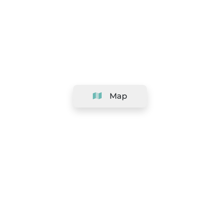
Map
Company
Support
Team
&
Careers
Information for salons