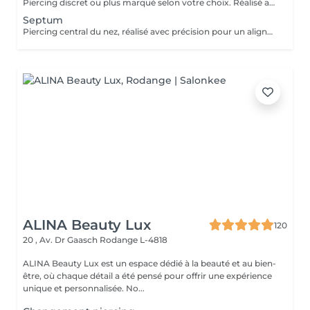
Piercing discret ou plus marqué selon votre choix. Réalisé avec un bijou en titane pour une cicatrisation optimale. Si tu souhaites te faire percer mais que tu as peur des aiguilles ou que tu souffres d'anxiété (stress, blocage), nous te demandons de bien vouloir réserver le service intitulé: <<NOM DU PIERCING (Phobie des aiguilles)>> Ce service ne côute pas plus cher. Il est simplement prévu pour des raisons d'organisation, afin que tout le monde soit à l'aise et bien accueilli(e).
Septum
Piercing central du nez, réalisé avec précision pour un alignement parfait. Bijou initial en titane et conseils de soin inclus. Si tu souhaites te faire percer mais que tu as peur des aiguilles ou que tu souffres d'anxiété (stress, blocage), nous te demandons de bien vouloir réserver le service intitulé: <<NOM DU PIERCING (Phobie des aiguilles)>> Ce service ne côute pas plus cher. Il est simplement prévu pour des raisons d'organisation, afin que tout le monde soit à l'aise et bien accueilli(e).
ALINA Beauty Lux
120
20 , Av. Dr Gaasch
Rodange L-4818
ALINA Beauty Lux est un espace dédié à la beauté et au bien-
être, où chaque détail a été pensé pour offrir une expérience
unique et personnalisée. No...