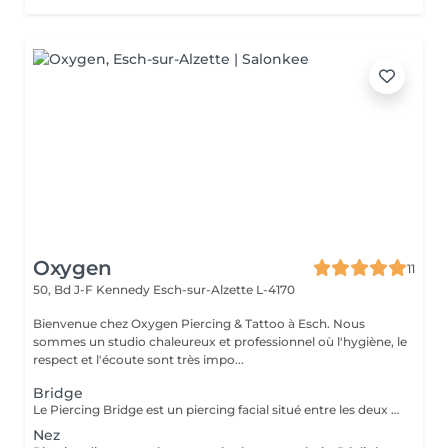
Oxygen
11
50, Bd J-F Kennedy
Esch-sur-Alzette L-4170
Bienvenue chez Oxygen Piercing & Tattoo à Esch. Nous
sommes un studio chaleureux et professionnel où l'hygiène, le
respect et l'écoute sont très impo...
Bridge
Le Piercing Bridge est un piercing facial situé entre les deux yeux à la racine du nez. Un Piercing en titane chirurgical est inclus. Le titane est hypoallergénique, léger et idéal pour les premières phases de cicatrisation. Si tu souhaites te faire percer mais que tu as peur des aiguilles ou que tu souffres d'anxiété (stress, blocage), nous te demandons de bien vouloir réserver le service intitulé: <<NOM DU PIERCING (Phobie des aiguilles)>> Ce service ne côute pas plus cher. Il est simplement prévu pour des raisons d'organisation, afin que tout le monde soit à l'aise et bien accueilli(e).
Nez