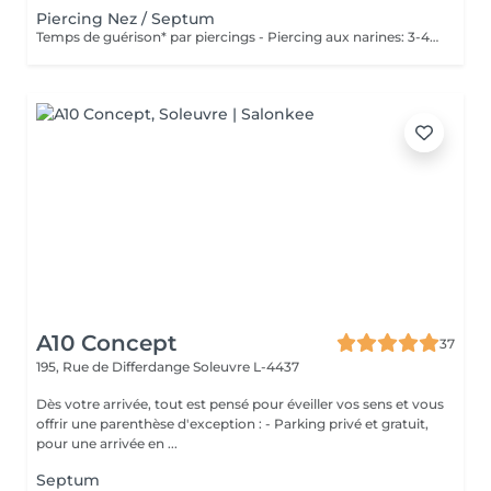
Piercing Nez / Septum
Temps de guérison* par piercings - Piercing aux narines: 3-4 semaines - Piercing septum: 4-8 semaines *Notez également qu'il est indispensable de réaliser les soins quotidiennement pour que la cicatrisation se fasse dans les meilleures conditions. *La guérison est différente d'une personne à l'autre **Si vous êtes mineur, l'autorisation parentale est obligatoire.
A10 Concept
37
195, Rue de Differdange
Soleuvre L-4437
Dès votre arrivée, tout est pensé pour éveiller vos sens et vous
offrir une parenthèse d'exception : - Parking privé et gratuit,
pour une arrivée en ...
Septum