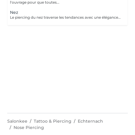
l'ouvrage pour que toutes...
Nez
Le piercing du nez traverse les tendances avec une élégance intemporelle. Discret ou plus audacieux selon le bijou choisi, il met naturellement les traits du visage en valeur. Conseils personnalisés et suivi de cicatrisation Inclus : Bijou de première pose en titane ASTM F-136 + 5€ pour changer la couleur de ton bijou grâce à l'anodisation. Les bijoux de la vitrine sont disponibles en première pause, le prix du bijou est à ajouter à la prestation. Pour toutes demandes d'informations, merci de me contacter. Tout les mineurs doivent être accompagnés d'un tuteur légal ( parents ! ), des justificatifs d'identités seront demandés.
Salonkee
Tattoo & Piercing
Echternach
Nose Piercing