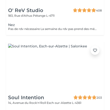
O' ReV Studio
408
183, Rue d'Athus
Pétange L-4711
Nez
Pas de rdv nécessaire La semaine du rdv pas prend des médicaments, des anti-inflamatoires, des antibiotiques et de cortisone.
Soul Intention
203
14, Avenue du Rock'n'Roll
Esch-sur-Alzette L-4361