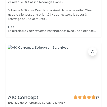
21, Avenue Dr Gaasch
Rodange L-4818
Johanna & Nicolas Duo dans la vie et dans le travaille ! Chez
nous le client est une priorité ! Nous mettons le coeur à
l'ouvrage pour que toutes...
Nez
Le piercing du nez traverse les tendances avec une élégance intemporelle. Discret ou plus audacieux selon le bijou choisi, il met naturellement les traits du visage en valeur. Conseils personnalisés et suivi de cicatrisation Inclus : Bijou de première pose en titane ASTM F-136 + 5€ pour changer la couleur de ton bijou grâce à l'anodisation. Les bijoux de la vitrine sont disponibles en première pause, le prix du bijou est à ajouter à la prestation. Pour toutes demandes d'informations, merci de me contacter. Tout les mineurs doivent être accompagnés d'un tuteur légal ( parents ! ), des justificatifs d'identités seront demandés.
A10 Concept
37
195, Rue de Differdange
Soleuvre L-4437