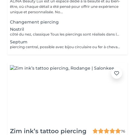
ALINA Beauty Lux est un espace dédié à la beauté et au bien-
être, où chaque détail a été pensé pour offrir une expérience
unique et personnalisée. No...
Changement piercing
Nostril
côté du nez, classique Tous les piercings sont réalisés dans le respect strict des normes d'hygiène, de sécurité et de la législation luxembourgeoise. Le matériel est stérilisé en autoclave, les gants et instruments sont à usage unique, et les bijoux utilisés sont en titane chirurgical hypoallergénique, conforme aux normes européennes. Chaque prestation comprend : *la désinfection complète de la zone, *la pose professionnelle, *les conseils personnalisés de soins et cicatrisation. Âge minimum Règlement au Luxembourg : Le piercing est autorisé à partir de 16 ans. Entre 16 et 18 ans, le client doit être accompagné d'un parent ou tuteur légal pour signer une autorisation écrite avant la séance. Aucun piercing n'est effectué en dessous de 16 ans, sans exception. Avant la séance : Ne pas consommer d'alcool, de caféine ni de médicaments fluidifiant le sang (aspirine, ibuprofène, etc.) pendant 24 h. Avoir bien mangé et dormi avant la séance. La peau doit être propre, sans maquillage ni crème. Après la séance : Ne pas toucher le piercing avec les mains sales. Nettoyer la zone 2 fois par jour avec une solution saline stérile. Éviter piscine, sauna, mer, maquillage ou parfum pendant 10 à 15 jours. Ne jamais tourner ni retirer le bijou avant la cicatrisation complète. Contre-indications : Grossesse, allaitement, diabète non stabilisé. Maladies de la peau ou infections locales. Traitements anticoagulants, immunosuppresseurs ou antibiotiques en cours. Allergies connues aux métaux.
Septum
piercing central, possible avec bijou circulaire ou fer à cheval. Tous les piercings sont réalisés dans le respect strict des normes d'hygiène, de sécurité et de la législation luxembourgeoise. Le matériel est stérilisé en autoclave, les gants et instruments sont à usage unique, et les bijoux utilisés sont en titane chirurgical hypoallergénique, conforme aux normes européennes. Chaque prestation comprend : *la désinfection complète de la zone, *la pose professionnelle, *les conseils personnalisés de soins et cicatrisation. Âge minimum Règlement au Luxembourg : Le piercing est autorisé à partir de 16 ans. Entre 16 et 18 ans, le client doit être accompagné d'un parent ou tuteur légal pour signer une autorisation écrite avant la séance. Aucun piercing n'est effectué en dessous de 16 ans, sans exception. Avant la séance : Ne pas consommer d'alcool, de caféine ni de médicaments fluidifiant le sang (aspirine, ibuprofène, etc.) pendant 24 h. Avoir bien mangé et dormi avant la séance. La peau doit être propre, sans maquillage ni crème. Après la séance : Ne pas toucher le piercing avec les mains sales. Nettoyer la zone 2 fois par jour avec une solution saline stérile. Éviter piscine, sauna, mer, maquillage ou parfum pendant 10 à 15 jours. Ne jamais tourner ni retirer le bijou avant la cicatrisation complète. Contre-indications : Grossesse, allaitement, diabète non stabilisé. Maladies de la peau ou infections locales. Traitements anticoagulants, immunosuppresseurs ou antibiotiques en cours. Allergies connues aux métaux.
Zim ink’s tattoo piercing
76