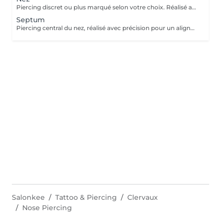
Piercing discret ou plus marqué selon votre choix. Réalisé avec un bijou en titane pour une cicatrisation optimale. Si tu souhaites te faire percer mais que tu as peur des aiguilles ou que tu souffres d'anxiété (stress, blocage), nous te demandons de bien vouloir réserver le service intitulé: <<NOM DU PIERCING (Phobie des aiguilles)>> Ce service ne côute pas plus cher. Il est simplement prévu pour des raisons d'organisation, afin que tout le monde soit à l'aise et bien accueilli(e).
Septum
Piercing central du nez, réalisé avec précision pour un alignement parfait. Bijou initial en titane et conseils de soin inclus. Si tu souhaites te faire percer mais que tu as peur des aiguilles ou que tu souffres d'anxiété (stress, blocage), nous te demandons de bien vouloir réserver le service intitulé: <<NOM DU PIERCING (Phobie des aiguilles)>> Ce service ne côute pas plus cher. Il est simplement prévu pour des raisons d'organisation, afin que tout le monde soit à l'aise et bien accueilli(e).
Salonkee
Tattoo & Piercing
Clervaux
Nose Piercing