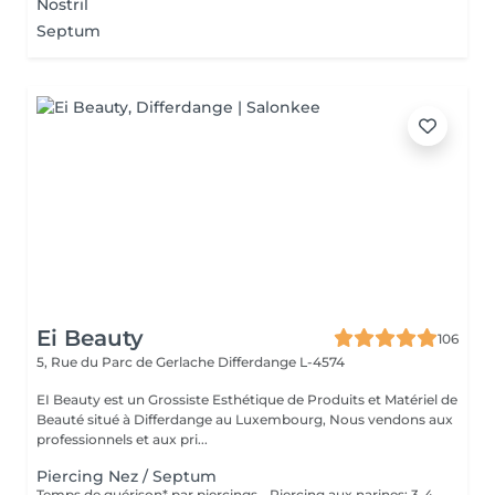
Nostril
Septum
Ei Beauty
106
5, Rue du Parc de Gerlache
Differdange L-4574
EI Beauty est un Grossiste Esthétique de Produits et Matériel de
Beauté situé à Differdange au Luxembourg, Nous vendons aux
professionnels et aux pri...
Piercing Nez / Septum
Temps de guérison* par piercings - Piercing aux narines: 3-4 semaines - Piercing septum: 4-8 semaines *Notez également qu'il est indispensable de réaliser les soins quotidiennement pour que la cicatrisation se fasse dans les meilleures conditions. *La guérison est différente d'une personne à l'autre **Si vous êtes mineur, l'autorisation parentale est obligatoire.