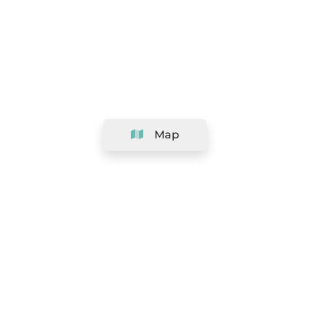
Map
Company
Support
Team
&
Careers
Information for salons