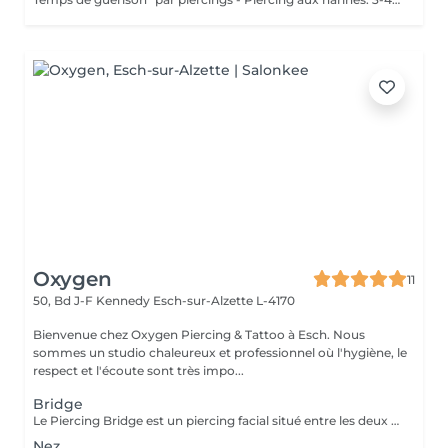
Oxygen
11
50, Bd J-F Kennedy
Esch-sur-Alzette L-4170
Bienvenue chez Oxygen Piercing & Tattoo à Esch. Nous
sommes un studio chaleureux et professionnel où l'hygiène, le
respect et l'écoute sont très impo...
Bridge
Le Piercing Bridge est un piercing facial situé entre les deux yeux à la racine du nez. Un Piercing en titane chirurgical est inclus. Le titane est hypoallergénique, léger et idéal pour les premières phases de cicatrisation. Si tu souhaites te faire percer mais que tu as peur des aiguilles ou que tu souffres d'anxiété (stress, blocage), nous te demandons de bien vouloir réserver le service intitulé: <<NOM DU PIERCING (Phobie des aiguilles)>> Ce service ne côute pas plus cher. Il est simplement prévu pour des raisons d'organisation, afin que tout le monde soit à l'aise et bien accueilli(e).
Nez