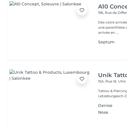
A10 Conc
195, Rue de Diff
Dès votre arrivée
une parenthèse d'exception : - Parkin
arrivée en ...
Septum
Unik Tatt
15A, Rue St. Ulri
Tattoo & Piercin
Letzeburgesch-D
Denise
Nose