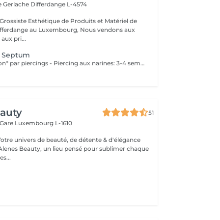
e Gerlache
Differdange L-4574
Grossiste Esthétique de Produits et Matériel de
ange au Luxembourg, Nous vendons aux
aux pri...
/ Septum
Temps de guérison* par piercings - Piercing aux narines: 3-4 semaines - Piercing septum: 4-8 semaines *Notez également qu'il est indispensable de réaliser les soins quotidiennement pour que la cicatrisation se fasse dans les meilleures conditions. *La guérison est différente d'une personne à l'autre **Si vous êtes mineur, l'autorisation parentale est obligatoire.
eauty
51
 Gare
Luxembourg L-1610
Votre univers de beauté, de détente & d'élégance
lenes Beauty, un lieu pensé pour sublimer chaque
s...