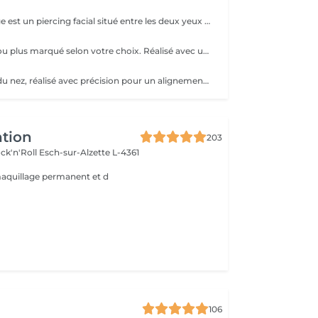
Le Piercing Bridge est un piercing facial situé entre les deux yeux à la racine du nez. Un Piercing en titane chirurgical est inclus. Le titane est hypoallergénique, léger et idéal pour les premières phases de cicatrisation. Si tu souhaites te faire percer mais que tu as peur des aiguilles ou que tu souffres d'anxiété (stress, blocage), nous te demandons de bien vouloir réserver le service intitulé: <<NOM DU PIERCING (Phobie des aiguilles)>> Ce service ne côute pas plus cher. Il est simplement prévu pour des raisons d'organisation, afin que tout le monde soit à l'aise et bien accueilli(e).
Piercing discret ou plus marqué selon votre choix. Réalisé avec un bijou en titane pour une cicatrisation optimale. Si tu souhaites te faire percer mais que tu as peur des aiguilles ou que tu souffres d'anxiété (stress, blocage), nous te demandons de bien vouloir réserver le service intitulé: <<NOM DU PIERCING (Phobie des aiguilles)>> Ce service ne côute pas plus cher. Il est simplement prévu pour des raisons d'organisation, afin que tout le monde soit à l'aise et bien accueilli(e).
Piercing central du nez, réalisé avec précision pour un alignement parfait. Bijou initial en titane et conseils de soin inclus. Si tu souhaites te faire percer mais que tu as peur des aiguilles ou que tu souffres d'anxiété (stress, blocage), nous te demandons de bien vouloir réserver le service intitulé: <<NOM DU PIERCING (Phobie des aiguilles)>> Ce service ne côute pas plus cher. Il est simplement prévu pour des raisons d'organisation, afin que tout le monde soit à l'aise et bien accueilli(e).
ntion
203
ck'n'Roll
Esch-sur-Alzette L-4361
maquillage permanent et d
106