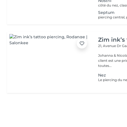
Nostril
Septum
Zim ink’s 
21, Avenue Dr G
Johanna & Nicolas Duo dans la vie et dans le travaille ! Chez 
client est une priorité ! Nous mettons le coeur à 
toutes...
Nez