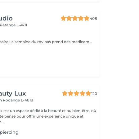
udio
408
Pétange L-4711
Pas de rdv nécessaire La semaine du rdv pas prend des médicaments, des anti-inflamatoires, des antibiotiques et de cortisone.
auty Lux
120
ch
Rodange L-4818
 est un espace dédié à la beauté et au bien-être, où
été pensé pour offrir une expérience unique et
isée. No...
piercing