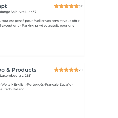
ept
37
erdange
Soleuvre L-4437
, tout est pensé pour éveiller vos sens et vous offrir
g privé et gratuit, pour une
oo & Products
29
c
Luxembourg L-2651
g We talk English-Português-Francais-Español-
eutsch-Italiano