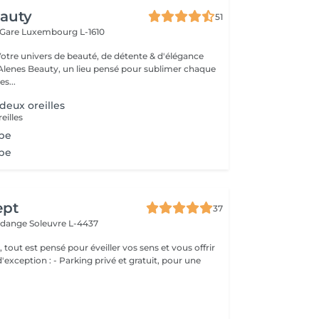
eauty
51
 Gare
Luxembourg L-1610
Votre univers de beauté, de détente & d'élégance
lenes Beauty, un lieu pensé pour sublimer chaque
s...
deux oreilles
eilles
obe
obe
ept
37
erdange
Soleuvre L-4437
, tout est pensé pour éveiller vos sens et vous offrir
g privé et gratuit, pour une