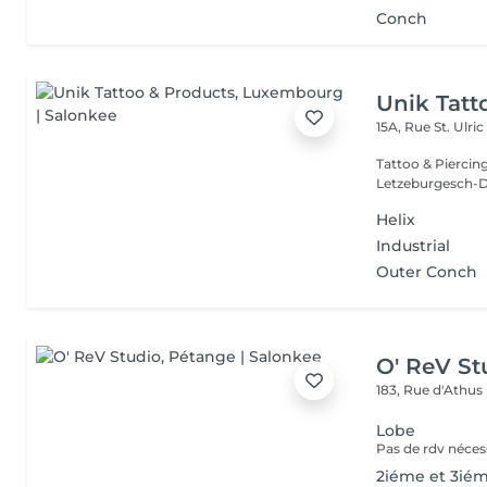
Conch
Unik Tatt
15A, Rue St. Ulri
Tattoo & Piercin
Letzeburgesch-D
Helix
Industrial
Outer Conch
O' ReV St
183, Rue d'Athus
Lobe
2iéme et 3ié