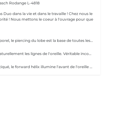
aasch
Rodange L-4818
nous le
l'ouvrage pour que
Élégant et intemporel, le piercing du lobe est la base de toutes les plus belles compositions. Qu'il s'agisse d'un premier piercing ou d'une nouvelle création, chaque réalisation est effectuée avec précision afin de t'offrir une expérience aussi agréable que soignée. Inclus : Bijou de première pose en titane ASTM F-136 Conseils personnalisés et suivi de cicatrisation + 5€ pour changer la couleur de ton bijou grâce à l'anodisation. Les bijoux de la vitrine sont disponibles en première pause, le prix du bijou est à ajouter à la prestation. Pour toutes demandes d'informations, merci de me contacter. Tout les mineurs doivent être accompagnés d'un tuteur légal ( parents ! ), des justificatifs d'identités seront demandés.
L'hélix sublime naturellement les lignes de l'oreille. Véritable incontournable, il apporte une touche contemporaine et raffinée qui s'intègre parfaitement à votre style. Chaque projet est pensé en harmonie avec ton anatomie. Conseils personnalisés et suivi de cicatrisation Inclus : Bijou de première pose en titane ASTM F-136 + 5€ pour changer la couleur de ton bijou grâce à l'anodisation. Les bijoux de la vitrine sont disponibles en première pause, le prix du bijou est à ajouter à la prestation. Pour toutes demandes d'informations, merci de me contacter. Tout les mineurs doivent être accompagnés d'un tuteur légal ( parents ! ), des justificatifs d'identités seront demandés.
Discret et sophistiqué, le forward hélix illumine l'avant de l'oreille avec subtilité. Un choix idéal pour une composition délicate et résolument élégante. Conseils personnalisés et suivi de cicatrisation Inclus : Bijou de première pose en titane ASTM F-136 + 5€ pour changer la couleur de ton bijou grâce à l'anodisation. Les bijoux de la vitrine sont disponibles en première pause, le prix du bijou est à ajouter à la prestation. Pour toutes demandes d'informations, merci de me contacter. Tout les mineurs doivent être accompagnés d'un tuteur légal ( parents ! ), des justificatifs d'identités seront demandés.