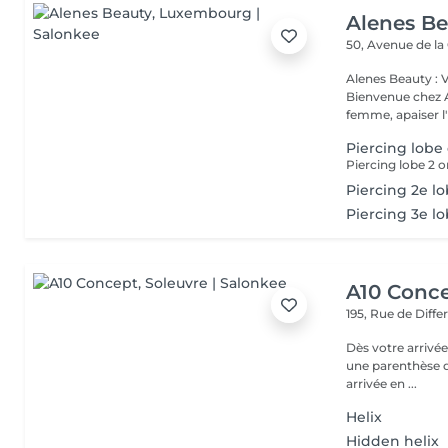
Alenes B
50, Avenue de la
Alenes Beauty : 
Bienvenue chez A
femme, apaiser l'e
Piercing lobe 
Piercing lobe 2 or
Piercing 2e l
Piercing 3e l
A10 Conc
195, Rue de Diff
Dès votre arrivée
une parenthèse d'exception : - Parkin
arrivée en ...
Helix
Hidden helix