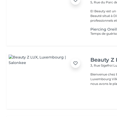
5, Rue du Parc d
EI Beauty est un 
Beauté situé à Differd
professionnels et 
Piercing Oreil
Beauty Z
3, Rue Sigefroi
L
Bienvenue chez 
Luxembourg Villé Avec 20 ans d'expérience en Russie et en Fr
nous avons le plai