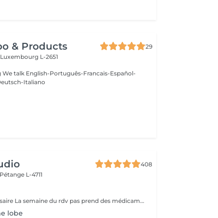
oo & Products
29
c
Luxembourg L-2651
g We talk English-Português-Francais-Español-
eutsch-Italiano
udio
408
Pétange L-4711
Pas de rdv nécessaire La semaine du rdv pas prend des médicaments, des anti-inflamatoires, des antibiotiques et de cortisone.
me lobe