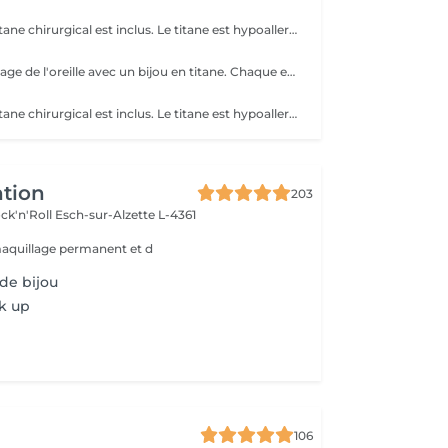
Un Piercing en titane chirurgical est inclus. Le titane est hypoallergénique, léger et idéal pour les premières phases de cicatrisation. Si tu souhaites te faire percer mais que tu as peur des aiguilles ou que tu souffres d'anxiété (stress, blocage), nous te demandons de bien vouloir réserver le service intitulé: <<NOM DU PIERCING (Phobie des aiguilles)>> Ce service ne côute pas plus cher. Il est simplement prévu pour des raisons d'organisation, afin que tout le monde soit à l'aise et bien accueilli(e).
Perçage du cartilage de l'oreille avec un bijou en titane. Chaque emplacement est choisi pour s'adapter à l'anatomie de votre oreille. Si tu souhaites te faire percer mais que tu as peur des aiguilles ou que tu souffres d'anxiété (stress, blocage), nous te demandons de bien vouloir réserver le service intitulé: <<NOM DU PIERCING (Phobie des aiguilles)>> Ce service ne côute pas plus cher. Il est simplement prévu pour des raisons d'organisation, afin que tout le monde soit à l'aise et bien accueilli(e).
Un Piercing en titane chirurgical est inclus. Le titane est hypoallergénique, léger et idéal pour les premières phases de cicatrisation. Si tu souhaites te faire percer mais que tu as peur des aiguilles ou que tu souffres d'anxiété (stress, blocage), nous te demandons de bien vouloir réserver le service intitulé: <<NOM DU PIERCING (Phobie des aiguilles)>> Ce service ne côute pas plus cher. Il est simplement prévu pour des raisons d'organisation, afin que tout le monde soit à l'aise et bien accueilli(e).
ntion
203
ck'n'Roll
Esch-sur-Alzette L-4361
maquillage permanent et d
e bijou
k up
106