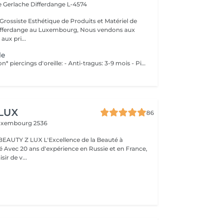
e Gerlache
Differdange L-4574
Grossiste Esthétique de Produits et Matériel de
ange au Luxembourg, Nous vendons aux
aux pri...
le
Temps de guérison* piercings d'oreille: - Anti-tragus: 3-9 mois - Piercing de conque: 3-9 mois - Daithpiercing: 3-9 mois - Piercing helix: 3-9 mois - Perçage de fumée: 3-9 mois - Piercing douillet: 3-9 mois - Piercing Tragus: 3-9 mois - Piercing du lobe de l'oreille: 4-8 semaines *Notez également qu'il est indispensable de réaliser les soins quotidiennement pour que la cicatrisation se fasse dans les meilleures conditions. *La guérison est différente d'une personne à l'autre **Si vous êtes mineur, l'autorisation parentale est obligatoire. Industriel Piercing - Sous réserve d'évaluation
 LUX
86
uxembourg 2536
BEAUTY Z LUX L'Excellence de la Beauté à
ance,
sir de v...