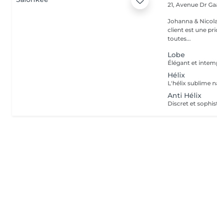
21, Avenue Dr G
Johanna & Nicolas Duo dans la vie et dans le travaille ! Chez 
client est une priorité ! Nous mettons le coeur à 
toutes...
Lobe
Hélix
Anti Hélix