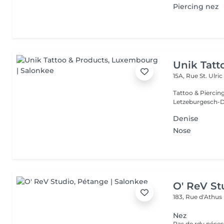
Piercing nez
Unik Tatt
15A, Rue St. Ulri
Tattoo & Piercin
Letzeburgesch-D
Denise
Nose
O' ReV St
183, Rue d'Athus
Nez