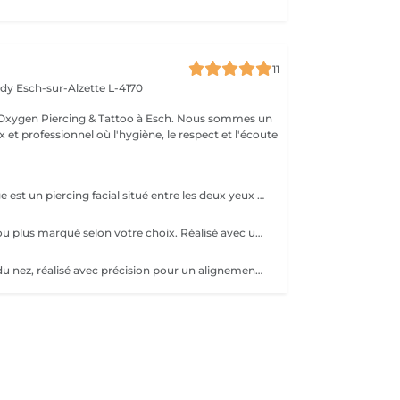
11
edy
Esch-sur-Alzette L-4170
Esch. Nous sommes un
 et professionnel où l'hygiène, le respect et l'écoute
Le Piercing Bridge est un piercing facial situé entre les deux yeux à la racine du nez. Un Piercing en titane chirurgical est inclus. Le titane est hypoallergénique, léger et idéal pour les premières phases de cicatrisation. Si tu souhaites te faire percer mais que tu as peur des aiguilles ou que tu souffres d'anxiété (stress, blocage), nous te demandons de bien vouloir réserver le service intitulé: <<NOM DU PIERCING (Phobie des aiguilles)>> Ce service ne côute pas plus cher. Il est simplement prévu pour des raisons d'organisation, afin que tout le monde soit à l'aise et bien accueilli(e).
Piercing discret ou plus marqué selon votre choix. Réalisé avec un bijou en titane pour une cicatrisation optimale. Si tu souhaites te faire percer mais que tu as peur des aiguilles ou que tu souffres d'anxiété (stress, blocage), nous te demandons de bien vouloir réserver le service intitulé: <<NOM DU PIERCING (Phobie des aiguilles)>> Ce service ne côute pas plus cher. Il est simplement prévu pour des raisons d'organisation, afin que tout le monde soit à l'aise et bien accueilli(e).
Piercing central du nez, réalisé avec précision pour un alignement parfait. Bijou initial en titane et conseils de soin inclus. Si tu souhaites te faire percer mais que tu as peur des aiguilles ou que tu souffres d'anxiété (stress, blocage), nous te demandons de bien vouloir réserver le service intitulé: <<NOM DU PIERCING (Phobie des aiguilles)>> Ce service ne côute pas plus cher. Il est simplement prévu pour des raisons d'organisation, afin que tout le monde soit à l'aise et bien accueilli(e).