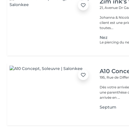
Zim ink’s 
21, Avenue Dr G
Johanna & Nicolas Duo dans la vie et dans le travaille ! Chez 
client est une priorité ! Nous mettons le coeur à 
toutes...
Nez
A10 Conc
195, Rue de Diff
Dès votre arrivée
une parenthèse d'exception : - Parkin
arrivée en ...
Septum