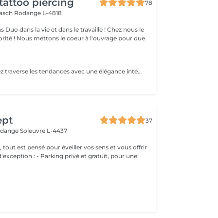
tattoo piercing
78
aasch
Rodange L-4818
nous le
l'ouvrage pour que
Le piercing du nez traverse les tendances avec une élégance intemporelle. Discret ou plus audacieux selon le bijou choisi, il met naturellement les traits du visage en valeur. Conseils personnalisés et suivi de cicatrisation Inclus : Bijou de première pose en titane ASTM F-136 + 5€ pour changer la couleur de ton bijou grâce à l'anodisation. Les bijoux de la vitrine sont disponibles en première pause, le prix du bijou est à ajouter à la prestation. Pour toutes demandes d'informations, merci de me contacter. Tout les mineurs doivent être accompagnés d'un tuteur légal ( parents ! ), des justificatifs d'identités seront demandés.
ept
37
erdange
Soleuvre L-4437
, tout est pensé pour éveiller vos sens et vous offrir
g privé et gratuit, pour une