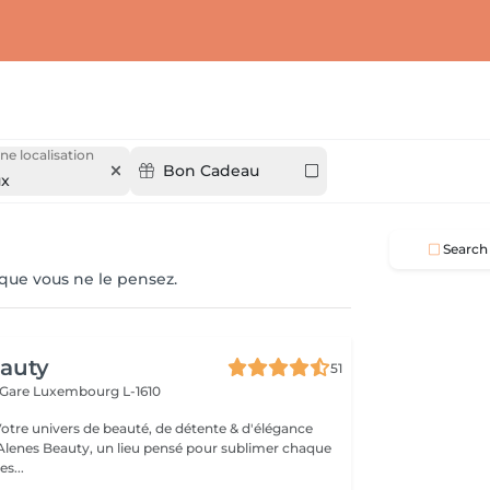
ne localisation
Bon Cadeau
ux
Search
 que vous ne le pensez.
eauty
51
 Gare
Luxembourg L-1610
Votre univers de beauté, de détente & d'élégance
lenes Beauty, un lieu pensé pour sublimer chaque
s...