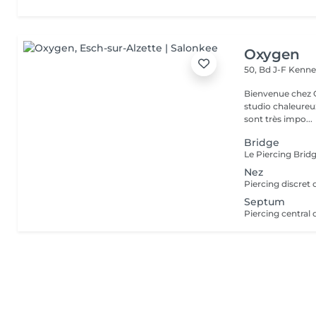
Oxygen
50, Bd J-F Kenn
Bienvenue chez Oxygen Piercing & Tattoo à 
studio chaleureux
sont très impo...
Bridge
Nez
Septum