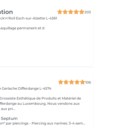
ntion
203
ck'n'Roll
Esch-sur-Alzette L-4361
maquillage permanent et d
106
e Gerlache
Differdange L-4574
Grossiste Esthétique de Produits et Matériel de
ange au Luxembourg, Nous vendons aux
aux pri...
/ Septum
Temps de guérison* par piercings - Piercing aux narines: 3-4 semaines - Piercing septum: 4-8 semaines *Notez également qu'il est indispensable de réaliser les soins quotidiennement pour que la cicatrisation se fasse dans les meilleures conditions. *La guérison est différente d'une personne à l'autre **Si vous êtes mineur, l'autorisation parentale est obligatoire.