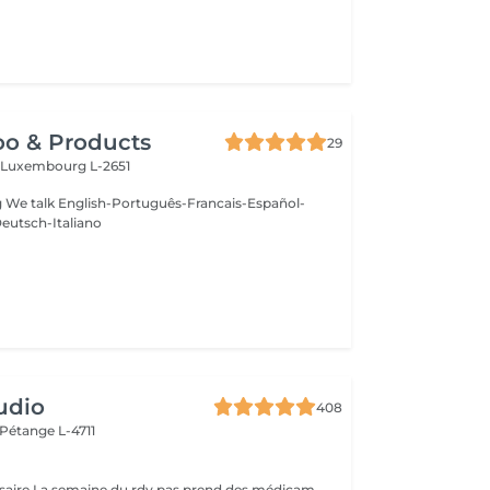
oo & Products
29
c
Luxembourg L-2651
g We talk English-Português-Francais-Español-
eutsch-Italiano
udio
408
Pétange L-4711
Pas de rdv nécessaire La semaine du rdv pas prend des médicaments, des anti-inflamatoires, des antibiotiques et de cortisone.