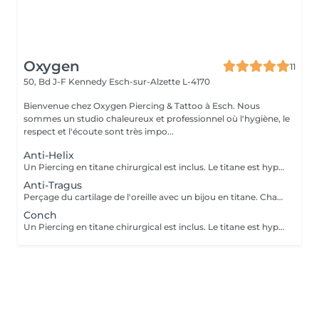
Oxygen
11
50, Bd J-F Kennedy
Esch-sur-Alzette L-4170
Bienvenue chez Oxygen Piercing & Tattoo à Esch. Nous
sommes un studio chaleureux et professionnel où l'hygiène, le
respect et l'écoute sont très impo...
Anti-Helix
Un Piercing en titane chirurgical est inclus. Le titane est hypoallergénique, léger et idéal pour les premières phases de cicatrisation. Si tu souhaites te faire percer mais que tu as peur des aiguilles ou que tu souffres d'anxiété (stress, blocage), nous te demandons de bien vouloir réserver le service intitulé: <<NOM DU PIERCING (Phobie des aiguilles)>> Ce service ne côute pas plus cher. Il est simplement prévu pour des raisons d'organisation, afin que tout le monde soit à l'aise et bien accueilli(e).
Anti-Tragus
Perçage du cartilage de l'oreille avec un bijou en titane. Chaque emplacement est choisi pour s'adapter à l'anatomie de votre oreille. Si tu souhaites te faire percer mais que tu as peur des aiguilles ou que tu souffres d'anxiété (stress, blocage), nous te demandons de bien vouloir réserver le service intitulé: <<NOM DU PIERCING (Phobie des aiguilles)>> Ce service ne côute pas plus cher. Il est simplement prévu pour des raisons d'organisation, afin que tout le monde soit à l'aise et bien accueilli(e).
Conch
Un Piercing en titane chirurgical est inclus. Le titane est hypoallergénique, léger et idéal pour les premières phases de cicatrisation. Si tu souhaites te faire percer mais que tu as peur des aiguilles ou que tu souffres d'anxiété (stress, blocage), nous te demandons de bien vouloir réserver le service intitulé: <<NOM DU PIERCING (Phobie des aiguilles)>> Ce service ne côute pas plus cher. Il est simplement prévu pour des raisons d'organisation, afin que tout le monde soit à l'aise et bien accueilli(e).