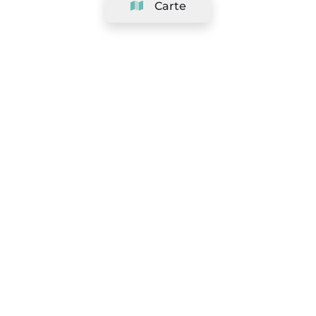
Carte
Société
Support
Équipe
&
Carrières
Référencer votre salon
Légal
Exercer le droit de rétractation
Conditions Générales
Politique de protection des données