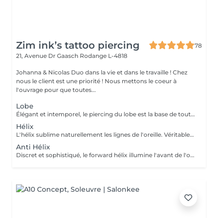
Zim ink’s tattoo piercing
78
21, Avenue Dr Gaasch
Rodange L-4818
Johanna & Nicolas Duo dans la vie et dans le travaille ! Chez
nous le client est une priorité ! Nous mettons le coeur à
l'ouvrage pour que toutes...
Lobe
Élégant et intemporel, le piercing du lobe est la base de toutes les plus belles compositions. Qu'il s'agisse d'un premier piercing ou d'une nouvelle création, chaque réalisation est effectuée avec précision afin de t'offrir une expérience aussi agréable que soignée. Inclus : Bijou de première pose en titane ASTM F-136 Conseils personnalisés et suivi de cicatrisation + 5€ pour changer la couleur de ton bijou grâce à l'anodisation. Les bijoux de la vitrine sont disponibles en première pause, le prix du bijou est à ajouter à la prestation. Pour toutes demandes d'informations, merci de me contacter. Tout les mineurs doivent être accompagnés d'un tuteur légal ( parents ! ), des justificatifs d'identités seront demandés.
Hélix
L'hélix sublime naturellement les lignes de l'oreille. Véritable incontournable, il apporte une touche contemporaine et raffinée qui s'intègre parfaitement à votre style. Chaque projet est pensé en harmonie avec ton anatomie. Conseils personnalisés et suivi de cicatrisation Inclus : Bijou de première pose en titane ASTM F-136 + 5€ pour changer la couleur de ton bijou grâce à l'anodisation. Les bijoux de la vitrine sont disponibles en première pause, le prix du bijou est à ajouter à la prestation. Pour toutes demandes d'informations, merci de me contacter. Tout les mineurs doivent être accompagnés d'un tuteur légal ( parents ! ), des justificatifs d'identités seront demandés.
Anti Hélix
Discret et sophistiqué, le forward hélix illumine l'avant de l'oreille avec subtilité. Un choix idéal pour une composition délicate et résolument élégante. Conseils personnalisés et suivi de cicatrisation Inclus : Bijou de première pose en titane ASTM F-136 + 5€ pour changer la couleur de ton bijou grâce à l'anodisation. Les bijoux de la vitrine sont disponibles en première pause, le prix du bijou est à ajouter à la prestation. Pour toutes demandes d'informations, merci de me contacter. Tout les mineurs doivent être accompagnés d'un tuteur légal ( parents ! ), des justificatifs d'identités seront demandés.