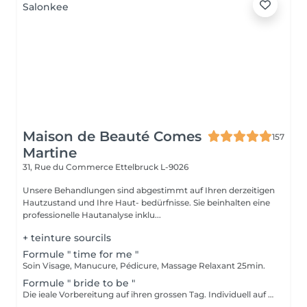
Maison de Beauté Comes
157
Martine
31, Rue du Commerce
Ettelbruck L-9026
Unsere Behandlungen sind abgestimmt auf Ihren derzeitigen
Hautzustand und Ihre Haut- bedürfnisse. Sie beinhalten eine
professionelle Hautanalyse inklu...
+ teinture sourcils
Formule " time for me "
Soin Visage, Manucure, Pédicure, Massage Relaxant 25min.
Formule " bride to be "
Die ieale Vorbereitung auf ihren grossen Tag. Individuell auf ihre Bedürfnisse abgeschnittene Gesichtsbehandlung wenige Tage vor der Hochzeit, Maniküre und typgerechtes Braut-Make-up inklusive Probe