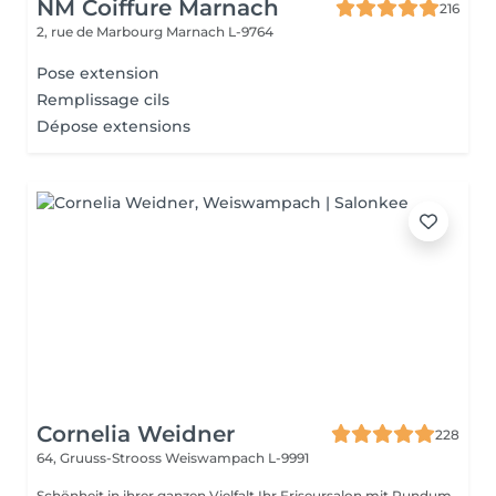
NM Coiffure Marnach
216
2, rue de Marbourg
Marnach L-9764
Pose extension
Remplissage cils
Dépose extensions
Cornelia Weidner
228
64, Gruuss-Strooss
Weiswampach L-9991
Schönheit in ihrer ganzen Vielfalt Ihr Friseursalon mit Rundum-