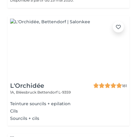
Disponible à partir du 25 mai 2020.
L'Orchidée
181
1A, Bléesbruck
Bettendorf L-9359
Teinture sourcils + epilation
Cils
Sourcils + cils