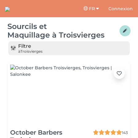
FR
Connexion
Sourcils et
Maquillage
à
Troisvierges
Filtre
à
Troisvierges
October Barbers
143