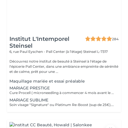
Institut L'Intemporel
284
Steinsel
6, rue Paul Eyschen - Pall Center (à l’étage)
Steinsel L-7317
Découvrez notre institut de beauté à Steinsel à l'étage de
l'épicerie Pall Center, dans une ambiance empreinte de sérénité
et de calme, prêt pour une ...
Maquillage mariée et essai préalable
MARIAGE PRESTIGE
Cure Procell ( microneedling à commencer 4 mois avant le jour J) ou cure Soin Signature. Gommage du corps et massage 1h : 1 semaine avant le jour J. Beauté des mains et beauté des pieds ( vernis semi permanent en supplément): 2 jours avant le jour J. Maquillage Mariée, le jour J + essai à votre convenance. Épilations au choix ( jambes entières, maillot intégral, aisselles , visage ou - ), 2 jours avant le jour J. Dates modulables évidemment. 1099€ à la place de 1435€.
MARIAGE SUBLIME
Soin visage "Signature" ou Platinum Re-Boost (sup de 25€). 1 semaine avant le jour J. Gommage du corps. 2 à 3 jours avant le jour J. Massage détente dos et épaules. 1 jour avant le jour J Beauté des pieds+ vernis simple ( semi permanent +6€). 2 jours avant le jour J Beauté des mains+ vernis classique ( semi permanent +15€). 2 à 3 jours avant le jour J Maquillage Mariée + essai. le jour J et l'essai au choix Épilations au choix ( jambes entières, maillot intégral, aisselles , visage ou - ), ( cire classique ). 3 jours avant le jour J Forfait à planifier avec votre esthéticienne, dates modulables évidemment 599€ à la place de 728€