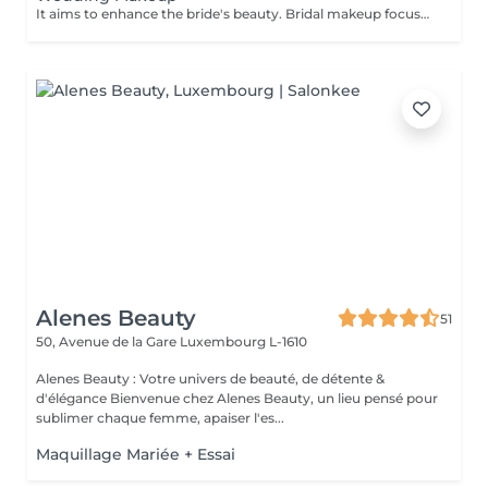
It aims to enhance the bride's beauty. Bridal makeup focuses on creating a flawless elegant and timeless look for your special day. It includes: - perfect foundation - correction - eyes makeup - eyebrows - perfect lips
Alenes Beauty
51
50, Avenue de la Gare
Luxembourg L-1610
Alenes Beauty : Votre univers de beauté, de détente &
d'élégance Bienvenue chez Alenes Beauty, un lieu pensé pour
sublimer chaque femme, apaiser l'es...
Maquillage Mariée + Essai