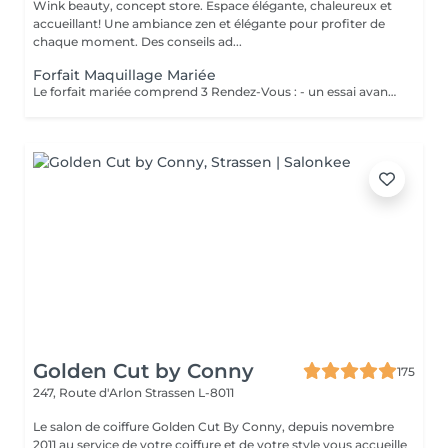
Wink beauty, concept store. Espace élégante, chaleureux et
accueillant! Une ambiance zen et élégante pour profiter de
chaque moment. Des conseils ad...
Forfait Maquillage Mariée
Le forfait mariée comprend 3 Rendez-Vous : - un essai avant la prestation du jour J ( Afin de déterminer vos besoins, vos envies, la thématique de cette journée ) - une épilation des sourcils ( Pour ouvrir, & sublimer le regard ) - Maquillage Jour J ( Réalisation du maquillage décidé lors du rendez-vous test )
Golden Cut by Conny
175
247, Route d'Arlon
Strassen L-8011
Le salon de coiffure Golden Cut By Conny, depuis novembre
2011 au service de votre coiffure et de votre style vous accueille