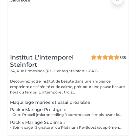
Institut L'Intemporel
535
Steinfort
2A, Rue Ermesinde (Pall Center)
Steinfort L-8416
Découvrez notre institut de beauté dans une ambiance
empreinte de sérénité et de calme, prêt pour une pause beauté
hors du temps. L'Intemporel, trois...
Maquillage mariée et essai préalable
Pack « Mariage Prestige »
- Cure Procell (microneedling à commencer 4 mois avant le jour J) ou cure Soin Signature. - Gommage du corps et massage 1h : 1 semaine avant le jour J - Beauté des mains et beauté des pieds (vernis semi permanent en supplément) : 2 jours avant le jour J - Maquillage Mariée, le jour J + essai à votre convenance - Épilations au choix, 2 jours avant le jour J 1099€ au lieu de 1435€
Pack « Mariage Sublime »
- Soin visage "Signature" ou Platinum Re-Boost (supplément de 25€) - Gommage du corps - Massage détente dos et épaules - Beauté des pieds et vernis simple (semi permanent + 6€) - Beauté des mains et vernis classique (semi permanent + 15€) - Maquillage Mariée + essai préalable - Épilations au choix (cire classique) Forfait à planifier avec votre esthéticienne 599€ au lieu de 728€