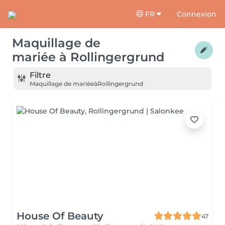
FR
Connexion
Maquillage de
mariée
à
Rollingergrund
Filtre
Maquillage de mariée
à
Rollingergrund
House Of Beauty
47