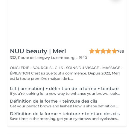
NUU beauty | Merl
788
332, Route de Longwy
Luxembourg L-1940
ONGLERIE - SOURCILS - CILS - SOINS DU VISAGE - MASSAGE -
ÉPILATION C'est ici que tout a commencé. Depuis 2022, Merl
est la toute première maison de b...
Lift (lamination) + définition de la forme + teinture
If you're looking for a new way to enhance your brows, look no further than brow lift! During the process, the specialist covers the hairs with special compositions for long-term styling and fixation. Eyebrow lamination is accompanied by coloring. As a result, the eyebrows become bright, neat and well-groomed, and the desired shape remains unchanged for a long time. How is the brow lift done? - consultation (to discuss perfect form and colour) - preparation (brows are washed and marked) - brow style is applied to the brows - brow set is applied the brows - tweezing (excess hair are with tweezers) - tinting (paint or henna is applied) - products are removed from the brows - antiseptic and cream are applied - brows are brushed into their desired position Age restrictions: recommended to do from 16 years. Post procedure recommendations: do not wash brows, do not go to sauna, do not put on makeup for 24 hours. Frequency: once in 6-8 weeks.
Définition de la forme + teinture des cils
Get your perfect brows and lashes! How is shape definition + lash tinting done? - consultation is performed - brows are washed - excess hair is removed with wax - excess hair is removed with tweezers - brows are styled - lashes are washed - patches are applied - tinting is performed - patches are removed Age restrictions: recommended to do from 12 years. Post procedure recommendations: do not put makeup on the skin near the brows 4 hours after the procedure. Frequency: once in 3-4 weeks.
Définition de la forme + teinture + teinture des cils
Save time in the morning, get your eyebrows and eyelashes done! How is the shape definition + tinting + lash tinting done? - consultation is performed - brows are washed - excess hair is removed with wax - excess hair is removed with tweezers - tinting is performed - excess paint is removed - lashes are washed - patches are applied - tinting is performed - patches are removed Age restrictions: recommended age from 14 years. Post procedure recommendations: do not wash brows and lashes, do not put on makeup for 12 hours. Frequency: once in 3-4 weeks.