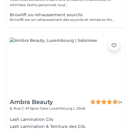
intimiste. Notre personnel, tout...
Browlift ou rehaussement sourcils
Browlift est un rehaussement des sourcils et remise en forme des sourcils broussailleux. .Donnera un look différent, votre regard sera embelli. Vos sourcils doivent contenir assez de poils pour cette technique. Inclut d'office la teinture aussi. Tenue 2-3 mois.
Ambra Beauty
54
6, Rue C-M Spoo Gare
Luxembourg L-2546
Lash Lamination Cils
Lash Lamination & Teinture des Cils