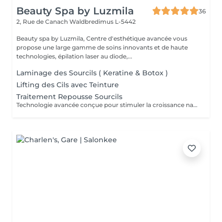
Beauty Spa by Luzmila
36
2, Rue de Canach
Waldbredimus L-5442
Beauty spa by Luzmila, Centre d'esthétique avancée vous
propose une large gamme de soins innovants et de haute
technologies, épilation laser au diode,...
Laminage des Sourcils ( Keratine & Botox )
Lifting des Cils avec Teinture
Traitement Repousse Sourcils
Technologie avancée conçue pour stimuler la croissance naturelle des poils, renforcer les follicules et redonner densité et structure à vos sourcils. Idéal pour les sourcils clairsemés ou abîmés. ce traitement agit en profondeur pour réactiver la microcirculation et favoriser une repousse durable et visible.