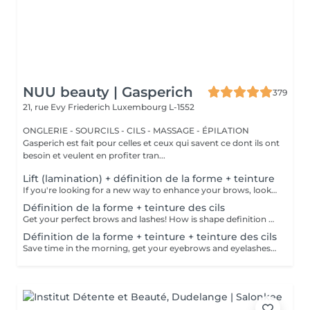
NUU beauty | Gasperich
379
21, rue Evy Friederich
Luxembourg L-1552
ONGLERIE - SOURCILS - CILS - MASSAGE - ÉPILATION
Gasperich est fait pour celles et ceux qui savent ce dont ils ont
besoin et veulent en profiter tran...
Lift (lamination) + définition de la forme + teinture
If you're looking for a new way to enhance your brows, look no further than brow lift! During the process, the specialist covers the hairs with special compositions for long-term styling and fixation. Eyebrow lamination is accompanied by coloring. As a result, the eyebrows become bright, neat and well-groomed, and the desired shape remains unchanged for a long time. How is the brow lift done? - consultation (to discuss perfect form and colour) - preparation (brows are washed and marked) - brow style is applied to the brows - brow set is applied the brows - tweezing (excess hair are with tweezers) - tinting (paint or henna is applied) - products are removed from the brows - antiseptic and cream are applied - brows are brushed into their desired position Age restrictions: recommended to do from 16 years. Post procedure recommendations: do not wash brows, do not go to sauna, do not put on makeup for 24 hours. Frequency: once in 6-8 weeks.
Définition de la forme + teinture des cils
Get your perfect brows and lashes! How is shape definition + lash tinting done? - consultation is performed - brows are washed - excess hair is removed with wax - excess hair is removed with tweezers - brows are styled - lashes are washed - patches are applied - tinting is performed - patches are removed Age restrictions: recommended to do from 12 years. Post procedure recommendations: do not put makeup on the skin near the brows 4 hours after the procedure. Frequency: once in 3-4 weeks.
Définition de la forme + teinture + teinture des cils
Save time in the morning, get your eyebrows and eyelashes done! How is the shape definition + tinting + lash tinting done? - consultation is performed - brows are washed - excess hair is removed with wax - excess hair is removed with tweezers - tinting is performed - excess paint is removed - lashes are washed - patches are applied - tinting is performed - patches are removed Age restrictions: recommended age from 14 years. Post procedure recommendations: do not wash brows and lashes, do not put on makeup for 12 hours. Frequency: once in 3-4 weeks.