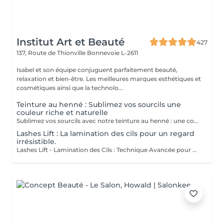
Institut Art et Beauté
427
137, Route de Thionville
Bonnevoie L-2611
Isabel et son équipe conjuguent parfaitement beauté,
relaxation et bien-être. Les meilleures marques esthétiques et
cosmétiques ainsi que la technolo...
Teinture au henné : Sublimez vos sourcils une
couleur riche et naturelle
Sublimez vos sourcils avec notre teinture au henné : une couleur riche et naturelle pour un regard parfaitement défini et durable. La teinture au henné offre une couleur intense et naturelle qui sublime vos sourcils avec des nuances profondes et élégantes. La formule est conçue pour définir vos sourcils avec précision, créant une forme parfaitement structurée et harmonieuse. Profitez d'une couleur durable qui reste éclatante et résistante, offrant un regard impeccable pendant longtemps. La teinture est appliquée avec soin par nos esthéticiennes, Patricia Fatima Francesca Mirza Garantissant un résultat uniforme et naturel Offrez-vous le luxe de sourcils parfaitement définis et mettez en valeur votre regard comme jamais auparavant.
Lashes Lift : La lamination des cils pour un regard
irrésistible.
Lashes Lift - Lamination des Cils : Technique Avancée pour un Regard Sublimé Découvrez la technique révolutionnaire du Lashes Lift, aussi connu sous le nom de lamination des cils, pour un regard magnifié et parfaitement défini. Technique: Le Lashes Lift est une méthode sophistiquée qui lisse, recourbe et fixe vos cils pour un effet naturellement volumineux et allongé. Profitez d'une courbure élégante qui dure plusieurs semaines sans besoin de mascara ou de recourbe-cils. Regard Sublimé : La lamination des cils ouvre et intensifie votre regard en offrant une définition parfaite. Vos cils sont liftés et fixés en place, créant un effet de cils plus longs et plus fournis qui met en valeur vos yeux de manière spectaculaire. Durabilité Exceptionnelle : Cette technique offre des résultats durables, avec des cils qui restent courbés et volumineux, tout en étant résistants à l'humidité et aux autres facteurs environnementaux. Le Lashes Lift est réalisé avec soin par nos esthéticiennes expertes: Liseta Fatima Francesca garantissant un résultat uniforme et naturel. Offrez-vous le luxe d'un regard parfaitement défini et laissez vos cils s'exprimer.