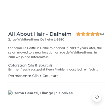
All About Hair - Dalheim
141
2, rue Waldbredimus
Dalheim L-5680
the salon La Coiffe in Dalheim opened in 1989. 7 years later, the
salon moved to a new location on rue de Waldbredimus. In
2001 we joined Intercoiffur...
Coloration Cils & Sourcils
Emmer fresch ausgesin? Keen Problem loost Iech einfach mol d Wimpern an Aaperhoer fierwen
Permanente Cils + Couleurs