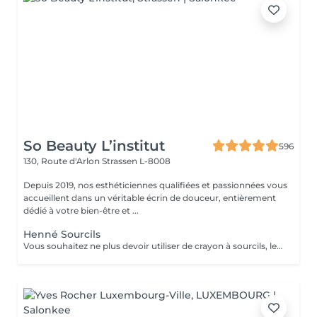
So Beauty L’institut
596
130, Route d'Arlon
Strassen L-8008
Depuis 2019, nos esthéticiennes qualifiées et passionnées vous
accueillent dans un véritable écrin de douceur, entièrement
dédié à votre bien-être et ...
Henné Sourcils
Vous souhaitez ne plus devoir utiliser de crayon à sourcils, le henné est ce qu'il vous faut. Il s'agit d'une teinture végétale qui va colorer la peau pendant 2 semaines et teinter les sourcils pendant au moins 6 semaines. Vous obtiendrez ainsi des sourcils parfaitement redessinés de façon plus durable. Le henné peut également être la solution pour raviver un microblading entre deux retouches, ceci vous permettra de tenir un peu plus longtemps avant de refaire le microblading. ATTENTION: Un rafraîchissement des sourcils est compris dans cette prestation mais pas une restructuration de sourcils.