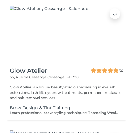
Glow Atelier
34
55, Rue de Cessange
Cessange L-L1320
Glow Atelier is a luxury beauty studio specialising in eyelash
extensions, lash lift, eyebrow treatments, permanent makeup,
and hair removal services ...
Brow Design & Tint Training
Learn professional brow styling techniques: Threading Waxing Brow Shaping Henna Tint Hybrid & Classic Tint Client Consultation Duration: 1 Day (10:0018:00)