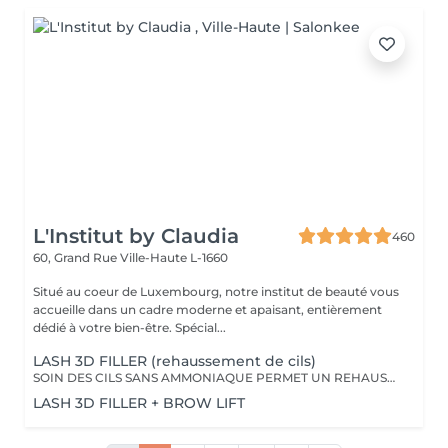
L'Institut by Claudia
460
60, Grand Rue
Ville-Haute L-1660
Situé au coeur de Luxembourg, notre institut de beauté vous
accueille dans un cadre moderne et apaisant, entièrement
dédié à votre bien-être. Spécial...
LASH 3D FILLER (rehaussement de cils)
SOIN DES CILS SANS AMMONIAQUE PERMET UN REHAUSSEMENT DES CILS, ETOFFEMENT DU POIL, PENETRATION DE KERATINE EN PROFONDEUR, REPARATION DES CILS ENDOMMAGES, IDEAL POUR LES YEUX SENSIBLES, CILS FINS, CASSANTS + TEINTURE
LASH 3D FILLER + BROW LIFT