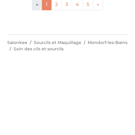
«
1
2
3
4
5
»
Salonkee
Sourcils et Maquillage
Mondorf-les-Bains
Soin des cils et sourcils